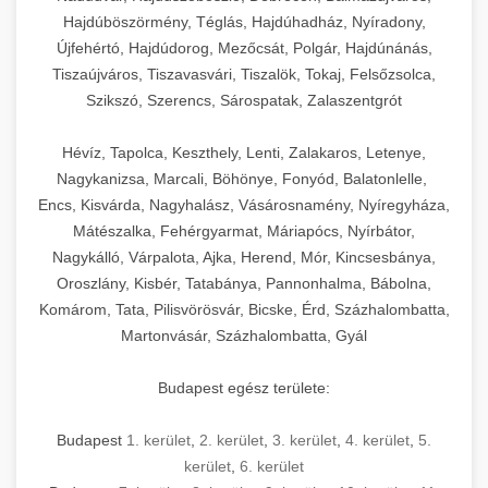
Hajdúböszörmény, Téglás, Hajdúhadház, Nyíradony,
Újfehértó, Hajdúdorog, Mezőcsát, Polgár, Hajdúnánás,
Tiszaújváros, Tiszavasvári, Tiszalök, Tokaj, Felsőzsolca,
Szikszó, Szerencs, Sárospatak, Zalaszentgrót
Hévíz, Tapolca, Keszthely, Lenti, Zalakaros, Letenye,
Nagykanizsa, Marcali, Böhönye, Fonyód, Balatonlelle,
Encs, Kisvárda, Nagyhalász, Vásárosnamény, Nyíregyháza,
Mátészalka, Fehérgyarmat, Máriapócs, Nyírbátor,
Nagykálló, Várpalota, Ajka, Herend, Mór, Kincsesbánya,
Oroszlány, Kisbér, Tatabánya, Pannonhalma, Bábolna,
Komárom, Tata, Pilisvörösvár, Bicske, Érd, Százhalombatta,
Martonvásár, Százhalombatta, Gyál
Budapest egész területe:
Budapest
1. kerület
,
2. kerület
,
3. kerület
,
4. kerület
,
5.
kerület
,
6. kerület