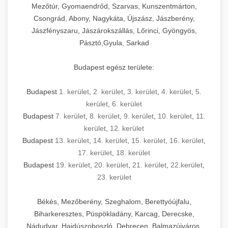
Mezőtúr, Gyomaendrőd, Szarvas, Kunszentmárton,
Csongrád, Abony, Nagykáta, Újszász, Jászberény,
Jászfényszaru, Jászárokszállás, Lőrinci, Gyöngyös,
Pásztó,Gyula, Sarkad
Budapest egész területe:
Budapest
1. kerület
,
2. kerület
,
3. kerület
,
4. kerület
,
5.
kerület
,
6. kerület
Budapest
7. kerület
,
8. kerület
,
9. kerület
,
10. kerület
,
11.
kerület
,
12. kerület
Budapest
13. kerület
,
14. kerület
,
15. kerület
,
16. kerület
,
17. kerület
,
18. kerület
Budapest
19. kerület
,
20. kerület
,
21. kerület
,
22.kerület
,
23. kerület
Békés, Mezőberény, Szeghalom, Berettyóújfalu,
Biharkeresztes, Püspökladány, Karcag, Derecske,
Nádudvar, Hajdúszoboszló, Debrecen, Balmazújváros,