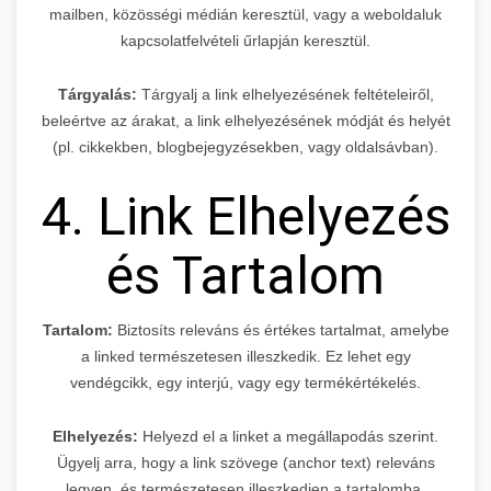
mailben, közösségi médián keresztül, vagy a weboldaluk
kapcsolatfelvételi űrlapján keresztül.
Tárgyalás:
Tárgyalj a link elhelyezésének feltételeiről,
beleértve az árakat, a link elhelyezésének módját és helyét
(pl. cikkekben, blogbejegyzésekben, vagy oldalsávban).
4. Link Elhelyezés
és Tartalom
Tartalom:
Biztosíts releváns és értékes tartalmat, amelybe
a linked természetesen illeszkedik. Ez lehet egy
vendégcikk, egy interjú, vagy egy termékértékelés.
Elhelyezés:
Helyezd el a linket a megállapodás szerint.
Ügyelj arra, hogy a link szövege (anchor text) releváns
legyen, és természetesen illeszkedjen a tartalomba.