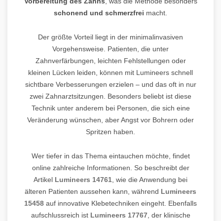
Vorbereitung des Zahns
, was die Methode besonders
schonend und schmerzfrei
macht.
Der größte Vorteil liegt in der minimalinvasiven
Vorgehensweise. Patienten, die unter
Zahnverfärbungen, leichten Fehlstellungen oder
kleinen Lücken leiden, können mit Lumineers schnell
sichtbare Verbesserungen erzielen – und das oft in nur
zwei Zahnarztsitzungen. Besonders beliebt ist diese
Technik unter anderem bei Personen, die sich eine
Veränderung wünschen, aber Angst vor Bohrern oder
Spritzen haben.
Wer tiefer in das Thema eintauchen möchte, findet
online zahlreiche Informationen. So beschreibt der
Artikel
Lumineers 14761
, wie die Anwendung bei
älteren Patienten aussehen kann, während
Lumineers
15458
auf innovative Klebetechniken eingeht. Ebenfalls
aufschlussreich ist
Lumineers 17767
, der klinische