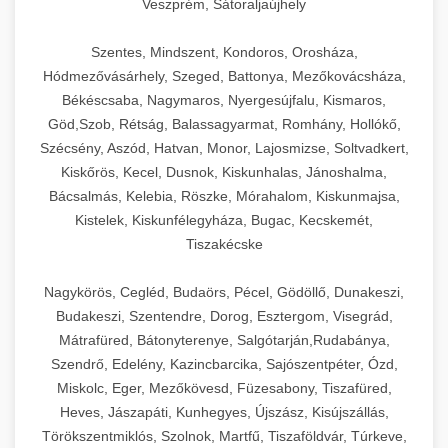
Veszprém, Sátoraljaújhely
Szentes, Mindszent, Kondoros, Orosháza,
Hódmezővásárhely, Szeged, Battonya, Mezőkovácsháza,
Békéscsaba, Nagymaros, Nyergesújfalu, Kismaros,
Göd,Szob, Rétság, Balassagyarmat, Romhány, Hollókő,
Szécsény, Aszód, Hatvan, Monor, Lajosmizse, Soltvadkert,
Kiskőrös, Kecel, Dusnok, Kiskunhalas, Jánoshalma,
Bácsalmás, Kelebia, Röszke, Mórahalom, Kiskunmajsa,
Kistelek, Kiskunfélegyháza, Bugac, Kecskemét,
Tiszakécske
Nagykörös, Cegléd, Budaörs, Pécel, Gödöllő, Dunakeszi,
Budakeszi, Szentendre, Dorog, Esztergom, Visegrád,
Mátrafüred, Bátonyterenye, Salgótarján,Rudabánya,
Szendrő, Edelény, Kazincbarcika, Sajószentpéter, Ózd,
Miskolc, Eger, Mezőkövesd, Füzesabony, Tiszafüred,
Heves, Jászapáti, Kunhegyes, Újszász, Kisújszállás,
Törökszentmiklós, Szolnok, Martfű, Tiszaföldvár, Túrkeve,