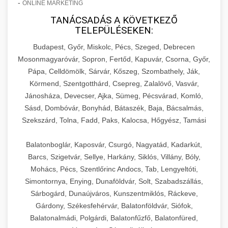
-
ONLINE MARKETING
TANÁCSADÁS A KÖVETKEZŐ
TELEPÜLÉSEKEN:
Budapest, Győr, Miskolc, Pécs, Szeged, Debrecen
Mosonmagyaróvár, Sopron, Fertőd, Kapuvár, Csorna, Győr,
Pápa, Celldömölk, Sárvár, Kőszeg, Szombathely, Ják,
Körmend, Szentgotthárd, Csepreg, Zalalövő, Vasvár,
Jánosháza, Devecser, Ajka, Sümeg, Pécsvárad, Komló,
Sásd, Dombóvár, Bonyhád, Bátaszék, Baja, Bácsalmás,
Szekszárd, Tolna, Fadd, Paks, Kalocsa, Hőgyész, Tamási
Balatonboglár, Kaposvár, Csurgó, Nagyatád, Kadarkút,
Barcs, Szigetvár, Sellye, Harkány, Siklós, Villány, Bóly,
Mohács, Pécs, Szentlőrinc Andocs, Tab, Lengyeltóti,
Simontornya, Enying, Dunaföldvár, Solt, Szabadszállás,
Sárbogárd, Dunaújváros, Kunszentmiklós, Ráckeve,
Gárdony, Székesfehérvár, Balatonföldvár, Siófok,
Balatonalmádi, Polgárdi, Balatonfűzfő, Balatonfüred,