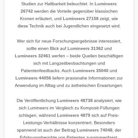
Studien zur Haltbarkeit beleuchtet. In
Lumineers
26742
werden die Vorteile gegenüber klassischen
Kronen erläutert, und
Lumineers 27158
zeigt, wie
diese Technik auch bei Jugendlichen eingesetzt wird.
Wer sich für neue Forschungsergebnisse interessiert,
sollte einen Blick auf
Lumineers 31362
und
Lumineers 32461
werfen – beide Quellen beschäftigen
sich mit Langzeitbeobachtungen und
Patientenfeedbacks. Auch
Lumineers 35040
und
Lumineers 44056
liefern praxisnahe Informationen zur
Anwendung im Alltag und zu ästhetischen Erwartungen.
Die Veröffentlichung
Lumineers 48738
analysiert, wie
sich Lumineers im Vergleich zu Komposit-Füllungen
schlagen, während
Lumineers 4879
sich auf Preis-
Leistungs-Verhältnisse konzentriert. Besonders
spannend ist auch der Beitrag
Lumineers 74048
, der
Erfahrungsberichte von Patienten zusammenfasst,