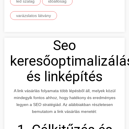
led szalag
időállóság
varázslatos látvány
Seo
keresőoptimalizálá
és linképítés
A link vásárlás folyamata több lépésből áll, melyek közül
mindegyik fontos ahhoz, hogy hatékony és eredményes
legyen a SEO stratégiád. Az alábbiakban részletesen
bemutatom a link vásárlás menetét: