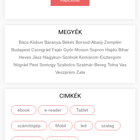
Kapcsolat
MEGYÉK
Bács-Kiskun
Baranya
Békés
Borsod-Abaúj-Zemplén
Budapest
Csongrád
Fejér
Győr-Moson-Sopron
Hajdú-Bihar
Heves
Jász-Nagykun-Szolnok
Komárom-Esztergom
Nógrád
Pest
Somogy
Szabolcs-Szatmár-Bereg
Tolna
Vas
Veszprém
Zala
CIMKÉK
ebook
e-reader
Tablet
számítógép
Mobil
led
szalag