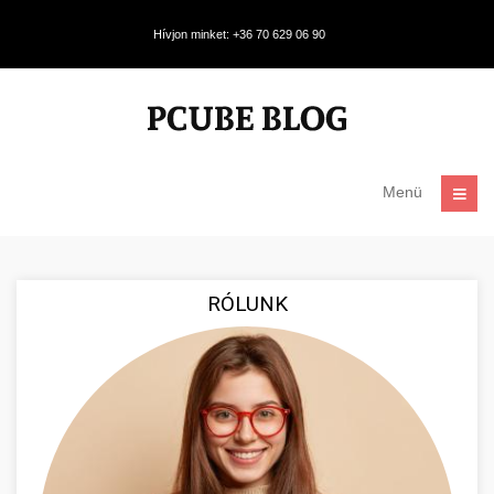
Hívjon minket: +36 70 629 06 90
Menü
RÓLUNK