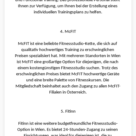
und Functional Training. Das professionelle Personal steht 
Ihnen zur Verfügung, um Ihnen bei der Erstellung eines 
individuellen Trainingsplans zu helfen.
4. McFIT
McFIT ist eine beliebte Fitnessstudio-Kette, die sich auf 
qualitativ hochwertiges Training zu erschwinglichen 
Preisen spezialisiert hat. Mit mehreren Standorten in Wien 
ist McFIT eine großartige Option für diejenigen, die nach 
einem kostengünstigen Fitnessstudio suchen. Trotz des 
erschwinglichen Preises bietet McFIT hochwertige Geräte 
und eine breite Palette von Fitnesskursen. Die 
Mitgliedschaft beinhaltet auch den Zugang zu allen McFIT-
Filialen in Österreich.
5. Fitinn
Fitinn ist eine weitere budgetfreundliche Fitnessstudio-
Option in Wien. Es bietet 24-Stunden-Zugang zu seinen 
Einrichtungen, was ideal für diejenigen ist, die zu 