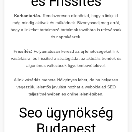
és Frissítés
Karbantartás:
Rendszeresen ellenőrizd, hogy a linkjeid
még mindig aktívak és működnek. Bizonyosodj meg arról,
hogy a linkeket tartalmazó tartalmak továbbra is relevánsak
és naprakészek.
Frissítés:
Folyamatosan keresd az új lehetőségeket link
vásárlásra, és frissítsd a stratégiádat az aktuális trendek és
algoritmus változások figyelembevételével.
A link vásárlás menete időigényes lehet, de ha helyesen
végezzük, jelentős javulást hozhat a weboldalad SEO
teljesítményében és online jelenlétében.
Seo ügynökség
Budapest