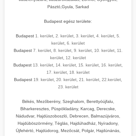
Pásztó,Gyula, Sarkad
Budapest egész területe:
Budapest
1. kerület
,
2. kerület
,
3. kerület
,
4. kerület
,
5.
kerület
,
6. kerület
Budapest
7. kerület
,
8. kerület
,
9. kerület
,
10. kerület
,
11.
kerület
,
12. kerület
Budapest
13. kerület
,
14. kerület
,
15. kerület
,
16. kerület
,
17. kerület
,
18. kerület
Budapest
19. kerület
,
20. kerület
,
21. kerület
,
22.kerület
,
23. kerület
Békés, Mezőberény, Szeghalom, Berettyóújfalu,
Biharkeresztes, Püspökladány, Karcag, Derecske,
Nádudvar, Hajdúszoboszló, Debrecen, Balmazújváros,
Hajdúböszörmény, Téglás, Hajdúhadház, Nyíradony,
Újfehértó, Hajdúdorog, Mezőcsát, Polgár, Hajdúnánás,