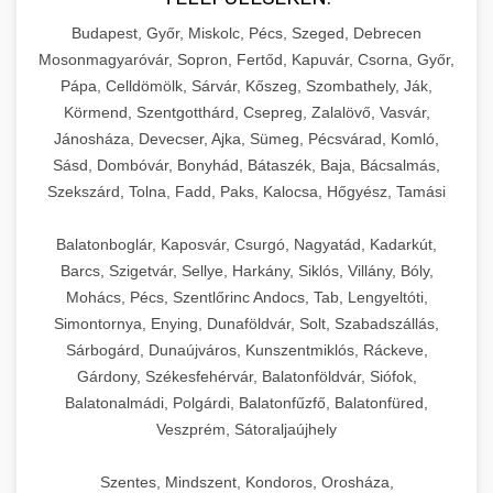
Budapest, Győr, Miskolc, Pécs, Szeged, Debrecen
Mosonmagyaróvár, Sopron, Fertőd, Kapuvár, Csorna, Győr,
Pápa, Celldömölk, Sárvár, Kőszeg, Szombathely, Ják,
Körmend, Szentgotthárd, Csepreg, Zalalövő, Vasvár,
Jánosháza, Devecser, Ajka, Sümeg, Pécsvárad, Komló,
Sásd, Dombóvár, Bonyhád, Bátaszék, Baja, Bácsalmás,
Szekszárd, Tolna, Fadd, Paks, Kalocsa, Hőgyész, Tamási
Balatonboglár, Kaposvár, Csurgó, Nagyatád, Kadarkút,
Barcs, Szigetvár, Sellye, Harkány, Siklós, Villány, Bóly,
Mohács, Pécs, Szentlőrinc Andocs, Tab, Lengyeltóti,
Simontornya, Enying, Dunaföldvár, Solt, Szabadszállás,
Sárbogárd, Dunaújváros, Kunszentmiklós, Ráckeve,
Gárdony, Székesfehérvár, Balatonföldvár, Siófok,
Balatonalmádi, Polgárdi, Balatonfűzfő, Balatonfüred,
Veszprém, Sátoraljaújhely
Szentes, Mindszent, Kondoros, Orosháza,