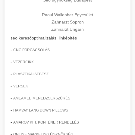
Raoul Wallenber Egyesület
Zahnarzt Sopron
Zahnarzt Ungarn
seo keresőoptimalizálás, linképítés
-
CNC FORGÁCSOLÁS
-
VEZÉRCIKK
-
PLASZTIKAI SEBÉSZ
-
VERSEK
-
AMEAMED MENEDZSERSZŰRÉS
-
HAMVAY LANG DOWN PILLOWS
-
AMAROV KFT. KONTÉNER RENDELÉS
-
ONLINE MARKETING ÜGYNÖKSÉG