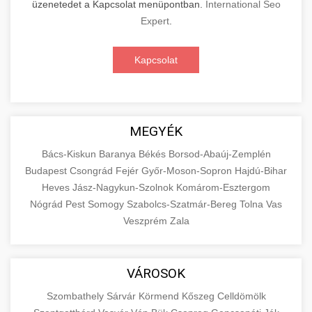
üzenetedet a Kapcsolat menüpontban.
International Seo
Expert
.
Kapcsolat
MEGYÉK
Bács-Kiskun
Baranya
Békés
Borsod-Abaúj-Zemplén
Budapest
Csongrád
Fejér
Győr-Moson-Sopron
Hajdú-Bihar
Heves
Jász-Nagykun-Szolnok
Komárom-Esztergom
Nógrád
Pest
Somogy
Szabolcs-Szatmár-Bereg
Tolna
Vas
Veszprém
Zala
VÁROSOK
Szombathely
Sárvár
Körmend
Kőszeg
Celldömölk