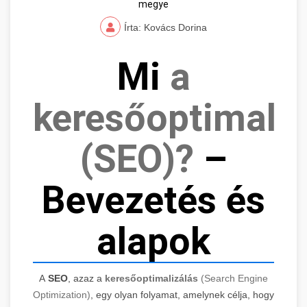
megye
Írta: Kovács Dorina
Mi
a
keresőoptimaliz
(SEO)?
–
Bevezetés és
alapok
A
SEO
, azaz a
keresőoptimalizálás
(Search Engine
Optimization)
, egy olyan folyamat, amelynek célja, hogy