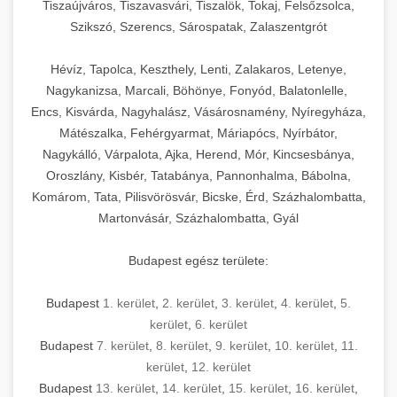
Tiszaújváros, Tiszavasvári, Tiszalök, Tokaj, Felsőzsolca,
Szikszó, Szerencs, Sárospatak, Zalaszentgrót
Hévíz, Tapolca, Keszthely, Lenti, Zalakaros, Letenye,
Nagykanizsa, Marcali, Böhönye, Fonyód, Balatonlelle,
Encs, Kisvárda, Nagyhalász, Vásárosnamény, Nyíregyháza,
Mátészalka, Fehérgyarmat, Máriapócs, Nyírbátor,
Nagykálló, Várpalota, Ajka, Herend, Mór, Kincsesbánya,
Oroszlány, Kisbér, Tatabánya, Pannonhalma, Bábolna,
Komárom, Tata, Pilisvörösvár, Bicske, Érd, Százhalombatta,
Martonvásár, Százhalombatta, Gyál
Budapest egész területe:
Budapest
1. kerület
,
2. kerület
,
3. kerület
,
4. kerület
,
5.
kerület
,
6. kerület
Budapest
7. kerület
,
8. kerület
,
9. kerület
,
10. kerület
,
11.
kerület
,
12. kerület
Budapest
13. kerület
,
14. kerület
,
15. kerület
,
16. kerület
,