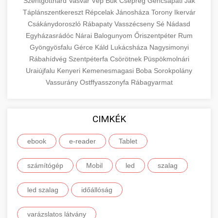
Szentgotthárd
Vasvár
Vép
Bük
Csepreg
Gencsapáti
Ják
Táplánszentkereszt
Répcelak
Jánosháza
Torony
Ikervár
Csákánydoroszló
Rábapaty
Vasszécseny
Sé
Nádasd
Egyházasrádóc
Nárai
Balogunyom
Őriszentpéter
Rum
Gyöngyösfalu
Gérce
Káld
Lukácsháza
Nagysimonyi
Rábahídvég
Szentpéterfa
Csörötnek
Püspökmolnári
Uraiújfalu
Kenyeri
Kemenesmagasi
Boba
Sorokpolány
Vassurány
Ostffyasszonyfa
Rábagyarmat
CIMKÉK
ebook
e-reader
Tablet
számítógép
Mobil
led
szalag
led szalag
időállóság
varázslatos látvány