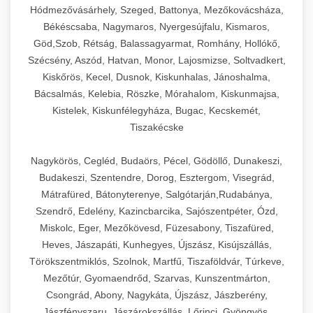
Hódmezővásárhely, Szeged, Battonya, Mezőkovácsháza,
Békéscsaba, Nagymaros, Nyergesújfalu, Kismaros,
Göd,Szob, Rétság, Balassagyarmat, Romhány, Hollókő,
Szécsény, Aszód, Hatvan, Monor, Lajosmizse, Soltvadkert,
Kiskőrös, Kecel, Dusnok, Kiskunhalas, Jánoshalma,
Bácsalmás, Kelebia, Röszke, Mórahalom, Kiskunmajsa,
Kistelek, Kiskunfélegyháza, Bugac, Kecskemét,
Tiszakécske
Nagykörös, Cegléd, Budaörs, Pécel, Gödöllő, Dunakeszi,
Budakeszi, Szentendre, Dorog, Esztergom, Visegrád,
Mátrafüred, Bátonyterenye, Salgótarján,Rudabánya,
Szendrő, Edelény, Kazincbarcika, Sajószentpéter, Ózd,
Miskolc, Eger, Mezőkövesd, Füzesabony, Tiszafüred,
Heves, Jászapáti, Kunhegyes, Újszász, Kisújszállás,
Törökszentmiklós, Szolnok, Martfű, Tiszaföldvár, Túrkeve,
Mezőtúr, Gyomaendrőd, Szarvas, Kunszentmárton,
Csongrád, Abony, Nagykáta, Újszász, Jászberény,
Jászfényszaru, Jászárokszállás, Lőrinci, Gyöngyös,