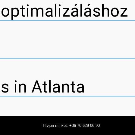
őoptimalizáláshoz
s in Atlanta
Hívjon minket: +36 70 629 06 90