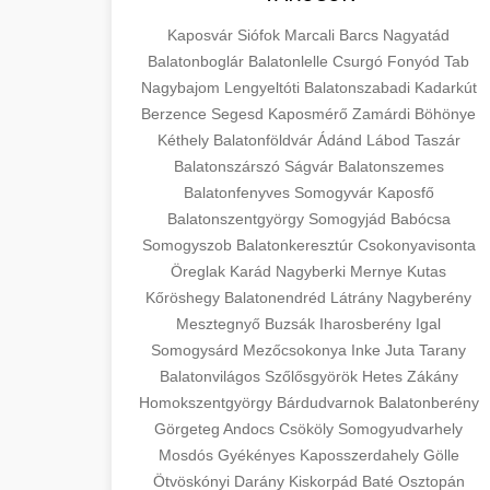
Kaposvár
Siófok
Marcali
Barcs
Nagyatád
Balatonboglár
Balatonlelle
Csurgó
Fonyód
Tab
Nagybajom
Lengyeltóti
Balatonszabadi
Kadarkút
Berzence
Segesd
Kaposmérő
Zamárdi
Böhönye
Kéthely
Balatonföldvár
Ádánd
Lábod
Taszár
Balatonszárszó
Ságvár
Balatonszemes
Balatonfenyves
Somogyvár
Kaposfő
Balatonszentgyörgy
Somogyjád
Babócsa
Somogyszob
Balatonkeresztúr
Csokonyavisonta
Öreglak
Karád
Nagyberki
Mernye
Kutas
Kőröshegy
Balatonendréd
Látrány
Nagyberény
Mesztegnyő
Buzsák
Iharosberény
Igal
Somogysárd
Mezőcsokonya
Inke
Juta
Tarany
Balatonvilágos
Szőlősgyörök
Hetes
Zákány
Homokszentgyörgy
Bárdudvarnok
Balatonberény
Görgeteg
Andocs
Csököly
Somogyudvarhely
Mosdós
Gyékényes
Kaposszerdahely
Gölle
Ötvöskónyi
Darány
Kiskorpád
Baté
Osztopán