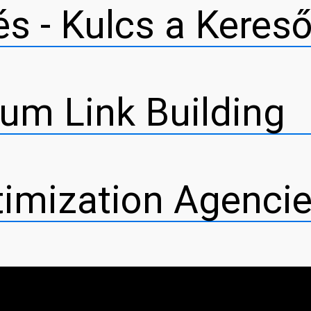
s - Kulcs a Keres
ium Link Building
imization Agencie