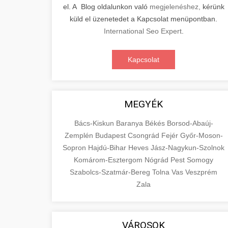
el. A Blog oldalunkon való
megjelenéshez,
kérünk
küld el üzenetedet a Kapcsolat menüpontban.
International Seo Expert
.
Kapcsolat
MEGYÉK
Bács-Kiskun
Baranya
Békés
Borsod-Abaúj-
Zemplén
Budapest
Csongrád
Fejér
Győr-Moson-
Sopron
Hajdú-Bihar
Heves
Jász-Nagykun-Szolnok
Komárom-Esztergom
Nógrád
Pest
Somogy
Szabolcs-Szatmár-Bereg
Tolna
Vas
Veszprém
Zala
VÁROSOK