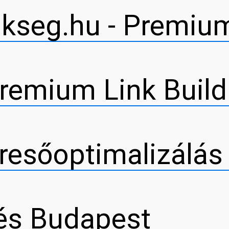
kseg.hu - Premium
remium Link Build
resőoptimalizálás
és Budapest