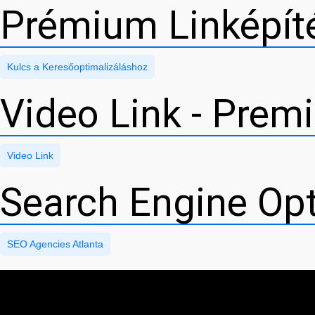
Prémium Linképíté
Kulcs a Keresőoptimalizáláshoz
Video Link - Prem
Video Link
Search Engine Opt
SEO Agencies Atlanta