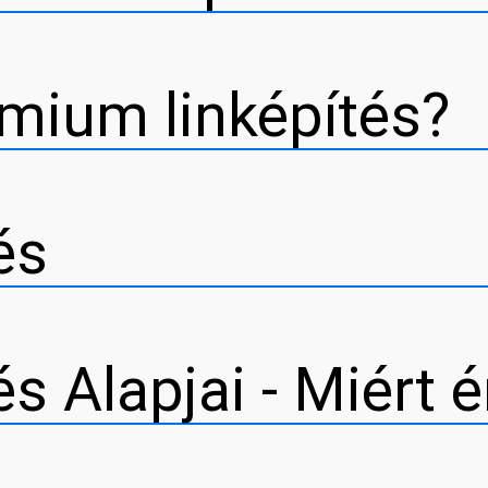
émium linképítés?
és
s Alapjai - Miért 