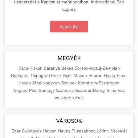
üzenetedet a Kapcsolat menüpontban.
International Seo
Expert
.
Kapcsolat
MEGYÉK
Bács-Kiskun
Baranya
Békés
Borsod-Abaúj-Zemplén
Budapest
Csongrád
Fejér
Győr-Moson-Sopron
Hajdú-Bihar
Heves
Jász-Nagykun-Szolnok
Komárom-Esztergom
Nógrád
Pest
Somogy
Szabolcs-Szatmár-Bereg
Tolna
Vas
Veszprém
Zala
VÁROSOK
Eger
Gyöngyös
Hatvan
Heves
Füzesabony
Lőrinci
Verpelét