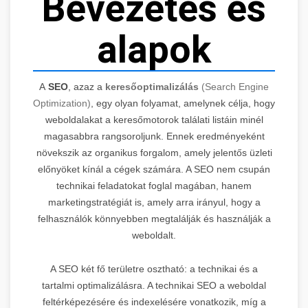
Bevezetés és
alapok
A
SEO
, azaz a
keresőoptimalizálás
(Search Engine
Optimization)
, egy olyan folyamat, amelynek célja, hogy
weboldalakat a keresőmotorok találati listáin minél
magasabbra rangsoroljunk. Ennek eredményeként
növekszik az organikus forgalom, amely jelentős üzleti
előnyöket kínál a cégek számára. A SEO nem csupán
technikai feladatokat foglal magában, hanem
marketingstratégiát is, amely arra irányul, hogy a
felhasználók könnyebben megtalálják és használják a
weboldalt.
A SEO két fő területre osztható: a technikai és a
tartalmi optimalizálásra. A technikai SEO a weboldal
feltérképezésére és indexelésére vonatkozik, míg a