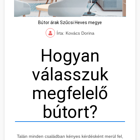
Bútor árak Szűcsi Heves megye
Írta: Kovács Dorina
Hogyan
válasszuk
megfelelő
bútort?
Talán minden családban kényes kérdésként merül fel,