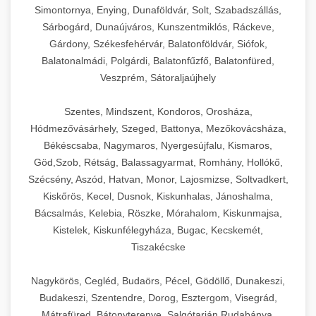
Simontornya, Enying, Dunaföldvár, Solt, Szabadszállás,
Sárbogárd, Dunaújváros, Kunszentmiklós, Ráckeve,
Gárdony, Székesfehérvár, Balatonföldvár, Siófok,
Balatonalmádi, Polgárdi, Balatonfűzfő, Balatonfüred,
Veszprém, Sátoraljaújhely
Szentes, Mindszent, Kondoros, Orosháza,
Hódmezővásárhely, Szeged, Battonya, Mezőkovácsháza,
Békéscsaba, Nagymaros, Nyergesújfalu, Kismaros,
Göd,Szob, Rétság, Balassagyarmat, Romhány, Hollókő,
Szécsény, Aszód, Hatvan, Monor, Lajosmizse, Soltvadkert,
Kiskőrös, Kecel, Dusnok, Kiskunhalas, Jánoshalma,
Bácsalmás, Kelebia, Röszke, Mórahalom, Kiskunmajsa,
Kistelek, Kiskunfélegyháza, Bugac, Kecskemét,
Tiszakécske
Nagykörös, Cegléd, Budaörs, Pécel, Gödöllő, Dunakeszi,
Budakeszi, Szentendre, Dorog, Esztergom, Visegrád,
Mátrafüred, Bátonyterenye, Salgótarján,Rudabánya,