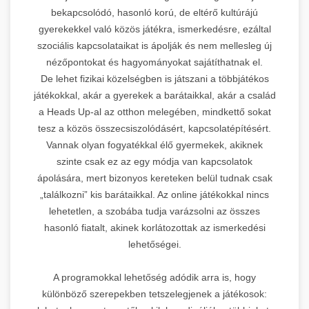
bekapcsolódó, hasonló korú, de eltérő kultúrájú
gyerekekkel való közös játékra, ismerkedésre, ezáltal
szociális kapcsolataikat is ápolják és nem mellesleg új
nézőpontokat és hagyományokat sajátíthatnak el.
De lehet fizikai közelségben is játszani a többjátékos
játékokkal, akár a gyerekek a barátaikkal, akár a család
a Heads Up-al az otthon melegében, mindkettő sokat
tesz a közös összecsiszolódásért, kapcsolatépítésért.
Vannak olyan fogyatékkal élő gyermekek, akiknek
szinte csak ez az egy módja van kapcsolatok
ápolására, mert bizonyos kereteken belül tudnak csak
„találkozni” kis barátaikkal. Az online játékokkal nincs
lehetetlen, a szobába tudja varázsolni az összes
hasonló fiatalt, akinek korlátozottak az ismerkedési
lehetőségei.
A programokkal lehetőség adódik arra is, hogy
különböző szerepekben tetszelegjenek a játékosok: