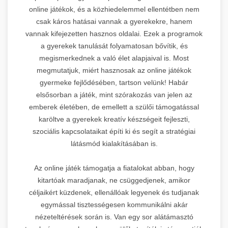
online játékok, és a közhiedelemmel ellentétben nem
csak káros hatásai vannak a gyerekekre, hanem
vannak kifejezetten hasznos oldalai. Ezek a programok
a gyerekek tanulását folyamatosan bővítik, és
megismerkednek a való élet alapjaival is. Most
megmutatjuk, miért hasznosak az online játékok
gyermeke fejlődésében, tartson velünk! Habár
elsősorban a játék, mint szórakozás van jelen az
emberek életében, de emellett a szülői támogatással
karöltve a gyerekek kreatív készségeit fejleszti,
szociális kapcsolataikat építi ki és segít a stratégiai
látásmód kialakításában is.
Az online játék támogatja a fiatalokat abban, hogy
kitartóak maradjanak, ne csüggedjenek, amikor
céljaikért küzdenek, ellenállóak legyenek és tudjanak
egymással tisztességesen kommunikálni akár
nézeteltérések során is. Van egy sor alátámasztó