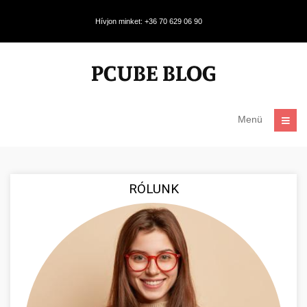
Hívjon minket: +36 70 629 06 90
Menü
RÓLUNK