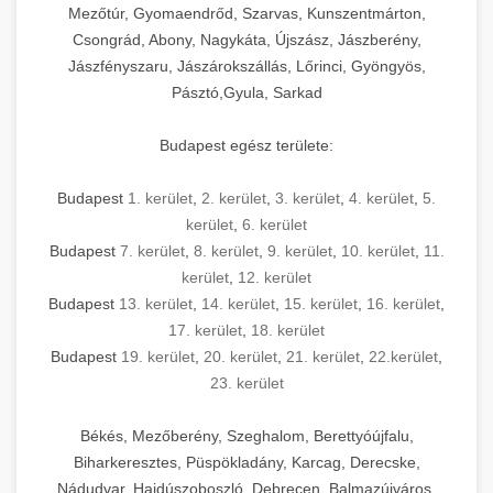
Mezőtúr, Gyomaendrőd, Szarvas, Kunszentmárton,
Csongrád, Abony, Nagykáta, Újszász, Jászberény,
Jászfényszaru, Jászárokszállás, Lőrinci, Gyöngyös,
Pásztó,Gyula, Sarkad
Budapest egész területe:
Budapest
1. kerület
,
2. kerület
,
3. kerület
,
4. kerület
,
5.
kerület
,
6. kerület
Budapest
7. kerület
,
8. kerület
,
9. kerület
,
10. kerület
,
11.
kerület
,
12. kerület
Budapest
13. kerület
,
14. kerület
,
15. kerület
,
16. kerület
,
17. kerület
,
18. kerület
Budapest
19. kerület
,
20. kerület
,
21. kerület
,
22.kerület
,
23. kerület
Békés, Mezőberény, Szeghalom, Berettyóújfalu,
Biharkeresztes, Püspökladány, Karcag, Derecske,
Nádudvar, Hajdúszoboszló, Debrecen, Balmazújváros,