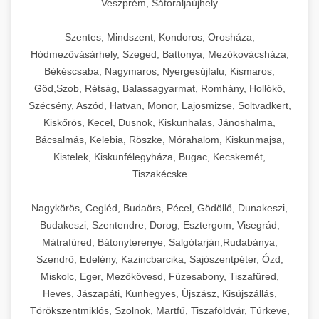
Veszprém, Sátoraljaújhely
Szentes, Mindszent, Kondoros, Orosháza,
Hódmezővásárhely, Szeged, Battonya, Mezőkovácsháza,
Békéscsaba, Nagymaros, Nyergesújfalu, Kismaros,
Göd,Szob, Rétság, Balassagyarmat, Romhány, Hollókő,
Szécsény, Aszód, Hatvan, Monor, Lajosmizse, Soltvadkert,
Kiskőrös, Kecel, Dusnok, Kiskunhalas, Jánoshalma,
Bácsalmás, Kelebia, Röszke, Mórahalom, Kiskunmajsa,
Kistelek, Kiskunfélegyháza, Bugac, Kecskemét,
Tiszakécske
Nagykörös, Cegléd, Budaörs, Pécel, Gödöllő, Dunakeszi,
Budakeszi, Szentendre, Dorog, Esztergom, Visegrád,
Mátrafüred, Bátonyterenye, Salgótarján,Rudabánya,
Szendrő, Edelény, Kazincbarcika, Sajószentpéter, Ózd,
Miskolc, Eger, Mezőkövesd, Füzesabony, Tiszafüred,
Heves, Jászapáti, Kunhegyes, Újszász, Kisújszállás,
Törökszentmiklós, Szolnok, Martfű, Tiszaföldvár, Túrkeve,