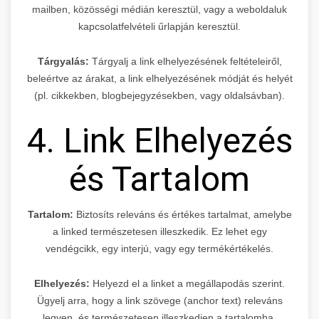
mailben, közösségi médián keresztül, vagy a weboldaluk
kapcsolatfelvételi űrlapján keresztül.
Tárgyalás:
Tárgyalj a link elhelyezésének feltételeiről,
beleértve az árakat, a link elhelyezésének módját és helyét
(pl. cikkekben, blogbejegyzésekben, vagy oldalsávban).
4. Link Elhelyezés
és Tartalom
Tartalom:
Biztosíts releváns és értékes tartalmat, amelybe
a linked természetesen illeszkedik. Ez lehet egy
vendégcikk, egy interjú, vagy egy termékértékelés.
Elhelyezés:
Helyezd el a linket a megállapodás szerint.
Ügyelj arra, hogy a link szövege (anchor text) releváns
legyen, és természetesen illeszkedjen a tartalomba.