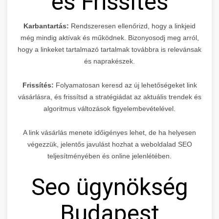
és Frissítés
Karbantartás:
Rendszeresen ellenőrizd, hogy a linkjeid
még mindig aktívak és működnek. Bizonyosodj meg arról,
hogy a linkeket tartalmazó tartalmak továbbra is relevánsak
és naprakészek.
Frissítés:
Folyamatosan keresd az új lehetőségeket link
vásárlásra, és frissítsd a stratégiádat az aktuális trendek és
algoritmus változások figyelembevételével.
A link vásárlás menete időigényes lehet, de ha helyesen
végezzük, jelentős javulást hozhat a weboldalad SEO
teljesítményében és online jelenlétében.
Seo ügynökség
Budapest