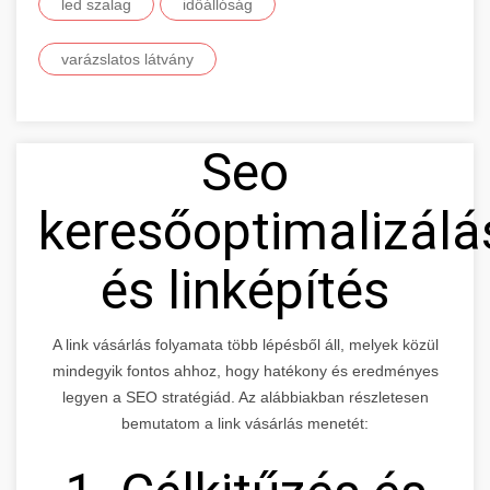
led szalag
időállóság
varázslatos látvány
Seo
keresőoptimalizálá
és linképítés
A link vásárlás folyamata több lépésből áll, melyek közül
mindegyik fontos ahhoz, hogy hatékony és eredményes
legyen a SEO stratégiád. Az alábbiakban részletesen
bemutatom a link vásárlás menetét: