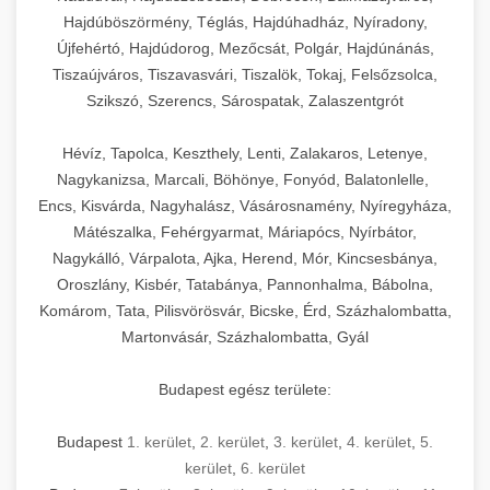
Hajdúböszörmény, Téglás, Hajdúhadház, Nyíradony,
Újfehértó, Hajdúdorog, Mezőcsát, Polgár, Hajdúnánás,
Tiszaújváros, Tiszavasvári, Tiszalök, Tokaj, Felsőzsolca,
Szikszó, Szerencs, Sárospatak, Zalaszentgrót
Hévíz, Tapolca, Keszthely, Lenti, Zalakaros, Letenye,
Nagykanizsa, Marcali, Böhönye, Fonyód, Balatonlelle,
Encs, Kisvárda, Nagyhalász, Vásárosnamény, Nyíregyháza,
Mátészalka, Fehérgyarmat, Máriapócs, Nyírbátor,
Nagykálló, Várpalota, Ajka, Herend, Mór, Kincsesbánya,
Oroszlány, Kisbér, Tatabánya, Pannonhalma, Bábolna,
Komárom, Tata, Pilisvörösvár, Bicske, Érd, Százhalombatta,
Martonvásár, Százhalombatta, Gyál
Budapest egész területe:
Budapest
1. kerület
,
2. kerület
,
3. kerület
,
4. kerület
,
5.
kerület
,
6. kerület