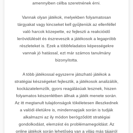
amennyiben célba szeretnének érni.
Vannak olyan játékok, melyekben folyamatosan
tárgyakat vagy kincseket kell gyűjteniük az ellenféllel
való harcok közepette, ez fejleszti a reakcióidő
lerövidülését és észreveszik a játékosok a legapróbb
részleteket is. Ezek a többfeladatos képességekre
vannak jó hatással, ezt már számos tanulmány
bizonyította.
A több játékossal egyszerre játszható játékok a
stratégiai készségeket fejlesztik, a játékosok analizálók,
kockázatelemzők, gyors reagálásúak lesznek, hiszen
folyamatos készenlétben állnak a játék menete során.
Az itt megtanult tulajdonságok tökéletesen illeszkednek
a valódi életükre is, mindennapjaik során is tudják
alkalmazni az ily módon berögződött stratégiai
gondolkodást, elemzést és problémamegoldást. Az
online játékok során lehetőség van a világ más tájairól