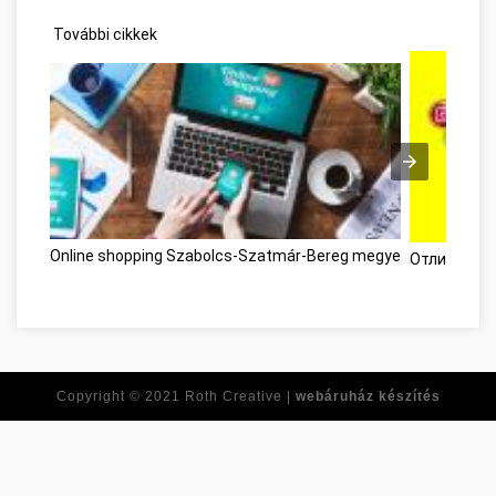
További cikkek
Online shopping Szabolcs-Szatmár-Bereg megye
Отличный в
Copyright © 2021
Roth Creative |
webáruház készítés