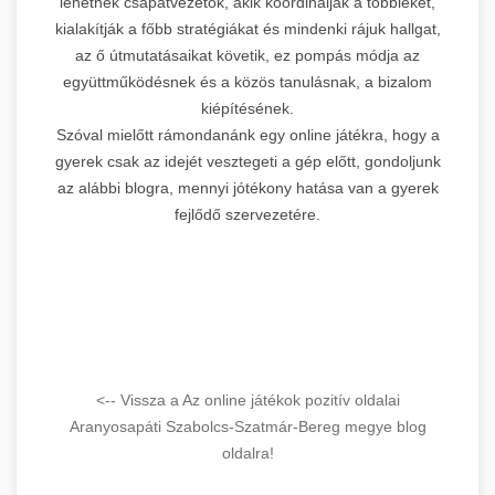
lehetnek csapatvezetők, akik koordinálják a többieket,
kialakítják a főbb stratégiákat és mindenki rájuk hallgat,
az ő útmutatásaikat követik, ez pompás módja az
együttműködésnek és a közös tanulásnak, a bizalom
kiépítésének.
Szóval mielőtt rámondanánk egy online játékra, hogy a
gyerek csak az idejét vesztegeti a gép előtt, gondoljunk
az alábbi blogra, mennyi jótékony hatása van a gyerek
fejlődő szervezetére.
<-- Vissza a Az online játékok pozitív oldalai
Aranyosapáti Szabolcs-Szatmár-Bereg megye blog
oldalra!