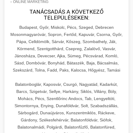
-
ONLINE MARKETING
TANÁCSADÁS A KÖVETKEZŐ
TELEPÜLÉSEKEN:
Budapest, Győr, Miskolc, Pécs, Szeged, Debrecen
Mosonmagyaróvár, Sopron, Fertőd, Kapuvár, Csorna, Győr,
Pápa, Celldömölk, Sárvár, Kőszeg, Szombathely, Ják,
Körmend, Szentgotthárd, Csepreg, Zalalövő, Vasvár,
Jánosháza, Devecser, Ajka, Sümeg, Pécsvárad, Komló,
Sásd, Dombóvár, Bonyhád, Bátaszék, Baja, Bácsalmás,
Szekszárd, Tolna, Fadd, Paks, Kalocsa, Hőgyész, Tamási
Balatonboglár, Kaposvár, Csurgó, Nagyatád, Kadarkút,
Barcs, Szigetvár, Sellye, Harkány, Siklós, Villány, Bóly,
Mohács, Pécs, Szentlőrinc Andocs, Tab, Lengyeltóti,
Simontornya, Enying, Dunaföldvár, Solt, Szabadszállás,
Sárbogárd, Dunaújváros, Kunszentmiklós, Ráckeve,
Gárdony, Székesfehérvár, Balatonföldvár, Siófok,
Balatonalmádi, Polgárdi, Balatonfűzfő, Balatonfüred,