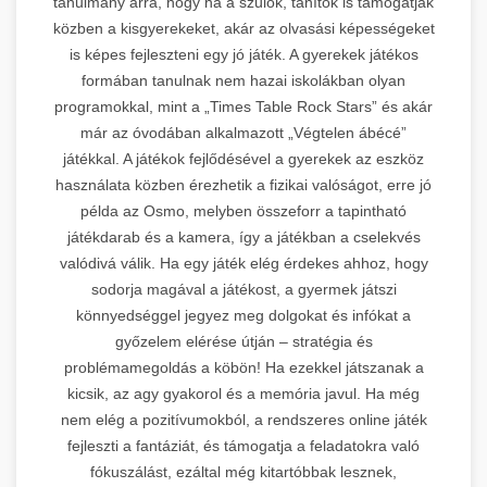
tanulmány arra, hogy ha a szülők, tanítók is támogatják
közben a kisgyerekeket, akár az olvasási képességeket
is képes fejleszteni egy jó játék. A gyerekek játékos
formában tanulnak nem hazai iskolákban olyan
programokkal, mint a „Times Table Rock Stars” és akár
már az óvodában alkalmazott „Végtelen ábécé”
játékkal. A játékok fejlődésével a gyerekek az eszköz
használata közben érezhetik a fizikai valóságot, erre jó
példa az Osmo, melyben összeforr a tapintható
játékdarab és a kamera, így a játékban a cselekvés
valódivá válik. Ha egy játék elég érdekes ahhoz, hogy
sodorja magával a játékost, a gyermek játszi
könnyedséggel jegyez meg dolgokat és infókat a
győzelem elérése útján – stratégia és
problémamegoldás a köbön! Ha ezekkel játszanak a
kicsik, az agy gyakorol és a memória javul. Ha még
nem elég a pozitívumokból, a rendszeres online játék
fejleszti a fantáziát, és támogatja a feladatokra való
fókuszálást, ezáltal még kitartóbbak lesznek,