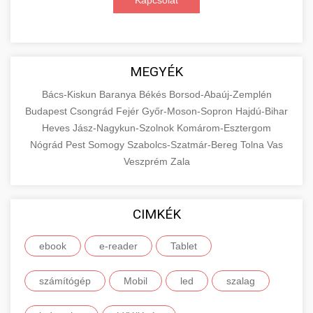
Kapcsolat
MEGYÉK
Bács-Kiskun
Baranya
Békés
Borsod-Abaúj-Zemplén
Budapest
Csongrád
Fejér
Győr-Moson-Sopron
Hajdú-Bihar
Heves
Jász-Nagykun-Szolnok
Komárom-Esztergom
Nógrád
Pest
Somogy
Szabolcs-Szatmár-Bereg
Tolna
Vas
Veszprém
Zala
CIMKÉK
ebook
e-reader
Tablet
számítógép
Mobil
led
szalag