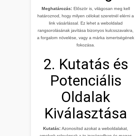
Meghatározás:
Először is, világosan meg kell
határoznod, hogy milyen célokat szeretnél elérni a
link vásárlással. Ez lehet a weboldalad
rangsorolásának javítása bizonyos kulcsszavakra,
a forgalom növelése, vagy a márka ismertségének
fokozása.
2. Kutatás és
Potenciális
Oldalak
Kiválasztása
Kutatás:
Azonosítsd azokat a weboldalakat,
amelyek relevánsak a te iparágadban és magas