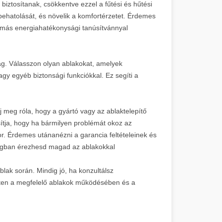
iztosítanak, csökkentve ezzel a fűtési és hűtési
behatolását, és növelik a komfortérzetet. Érdemes
 más energiahatékonysági tanúsítvánnyal
ág. Válasszon olyan ablakokat, amelyek
agy egyéb biztonsági funkciókkal. Ez segíti a
j meg róla, hogy a gyártó vagy az ablaktelepítő
sítja, hogy ha bármilyen problémát okoz az
or. Érdemes utánanézni a garancia feltételeinek és
ságban érezhesd magad az ablakokkal
lak során. Mindig jó, ha konzultálsz
etten a megfelelő ablakok működésében és a