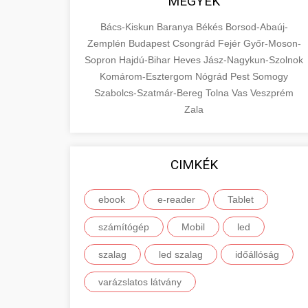
MEGYÉK
Bács-Kiskun
Baranya
Békés
Borsod-Abaúj-
Zemplén
Budapest
Csongrád
Fejér
Győr-Moson-
Sopron
Hajdú-Bihar
Heves
Jász-Nagykun-Szolnok
Komárom-Esztergom
Nógrád
Pest
Somogy
Szabolcs-Szatmár-Bereg
Tolna
Vas
Veszprém
Zala
CIMKÉK
ebook
e-reader
Tablet
számítógép
Mobil
led
szalag
led szalag
időállóság
varázslatos látvány