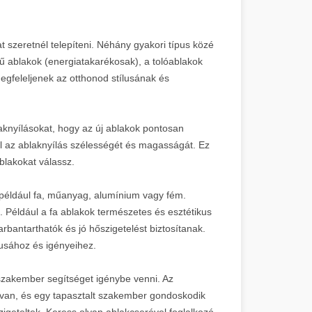
at szeretnél telepíteni. Néhány gyakori típus közé
ű ablakok (energiatakarékosak), a tolóablakok
megfeleljenek az otthonod stílusának és
aknyílásokat, hogy az új ablakok pontosan
el az ablaknyílás szélességét és magasságát. Ez
blakokat válassz.
például fa, műanyag, alumínium vagy fém.
Például a fa ablakok természetes és esztétikus
antarthatók és jó hőszigetelést biztosítanak.
lusához és igényeihez.
szakember segítséget igénybe venni. Az
 van, és egy tapasztalt szakember gondoskodik
igeteltek. Keress olyan ablakcserével foglalkozó