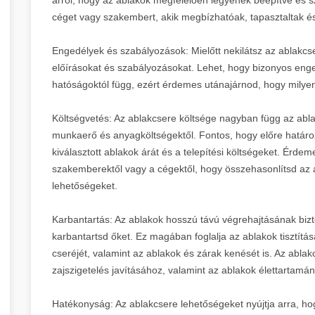
céget vagy szakembert, akik megbízhatóak, tapasztaltak és
Engedélyek és szabályozások: Mielőtt nekilátsz az ablakcse
előírásokat és szabályozásokat. Lehet, hogy bizonyos enged
hatóságoktól függ, ezért érdemes utánajárnod, hogy milye
Költségvetés: Az ablakcsere költsége nagyban függ az ablak
munkaerő és anyagköltségektől. Fontos, hogy előre határoz
kiválasztott ablakok árát és a telepítési költségeket. Érdem
szakemberektől vagy a cégektől, hogy összehasonlítsd az
lehetőségeket.
Karbantartás: Az ablakok hosszú távú végrehajtásának biz
karbantartsd őket. Ez magában foglalja az ablakok tisztítá
cseréjét, valamint az ablakok és zárak kenését is. Az ablak
zajszigetelés javításához, valamint az ablakok élettarta
Hatékonyság: Az ablakcsere lehetőségeket nyújtja arra, ho