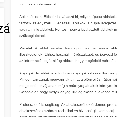
tudni az ablakcseréről:
Ablak típusok: Először is, válaszd ki, milyen típusú ablakok
tartozik az egyszerű üvegezésű ablakok, a dupla üvegezés
zálás
vagy a nyíló ablakok. Fontos, hogy a kiválasztott ablakok 
szükségleteinek.
Méretek:
Az ablakcseréhez fontos pontosan lemérni
az abl
illeszkedjenek. Ehhez használj mérőszalagot, és jegyezd f
az információ segíteni fog abban, hogy megfelelő méretű a
Anyagok: Az ablakok különböző anyagokból készülhetnek, 
Minden anyagnak megvannak a maga előnyei és hátrányai. 
megjelenést nyújtanak, míg a műanyag ablakok könnyen karb
Gondold át, hogy melyik anyag illik leginkább a lakásod stí
Professzionális segítség: Az ablakcseréhez érdemes profi 
ablakcserének számos technikai és biztonsági szempontja
arról, hogy az ablakok megfelelően legyenek beépítve és sz