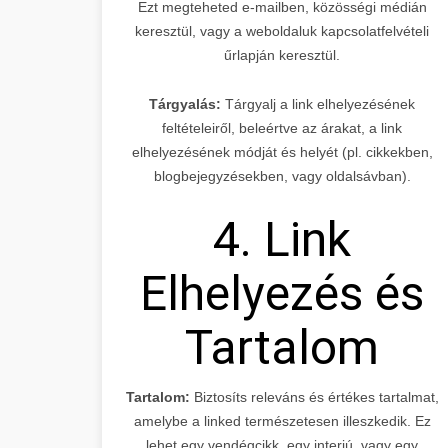
Ezt megteheted e-mailben, közösségi médián
keresztül, vagy a weboldaluk kapcsolatfelvételi
űrlapján keresztül.
Tárgyalás:
Tárgyalj a link elhelyezésének
feltételeiről, beleértve az árakat, a link
elhelyezésének módját és helyét (pl. cikkekben,
blogbejegyzésekben, vagy oldalsávban).
4. Link
Elhelyezés és
Tartalom
Tartalom:
Biztosíts releváns és értékes tartalmat,
amelybe a linked természetesen illeszkedik. Ez
lehet egy vendégcikk, egy interjú, vagy egy