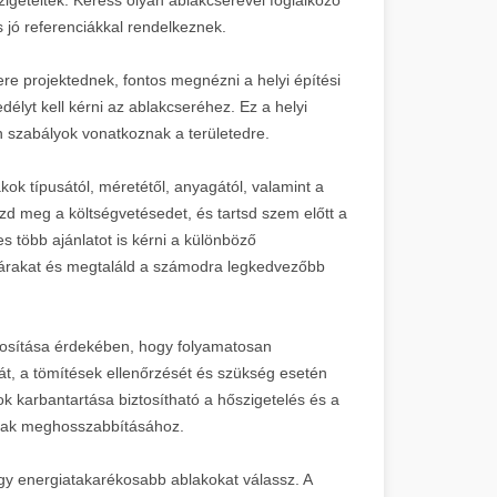
 jó referenciákkal rendelkeznek.
re projektednek, fontos megnézni a helyi építési
élyt kell kérni az ablakcseréhez. Ez a helyi
n szabályok vonatkoznak a területedre.
ok típusától, méretétől, anyagától, valamint a
d meg a költségvetésedet, és tartsd szem előtt a
es több ajánlatot is kérni a különböző
 árakat és megtaláld a számodra legkedvezőbb
tosítása érdekében, hogy folyamatosan
sát, a tömítések ellenőrzését és szükség esetén
ok karbantartása biztosítható a hőszigetelés és a
mának meghosszabbításához.
gy energiatakarékosabb ablakokat válassz. A