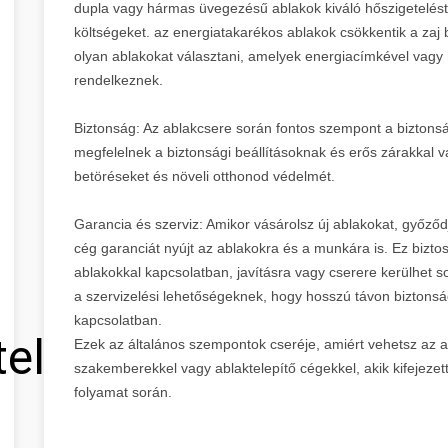
dupla vagy hármas üvegezésű ablakok kiváló hőszigetelést b
költségeket. az energiatakarékos ablakok csökkentik a zaj 
olyan ablakokat választani, amelyek energiacímkével vagy
rendelkeznek.
Biztonság: Az ablakcsere során fontos szempont a biztons
megfelelnek a biztonsági beállításoknak és erős zárakkal v
betöréseket és növeli otthonod védelmét.
Garancia és szerviz: Amikor vásárolsz új ablakokat, győződ
cég garanciát nyújt az ablakokra és a munkára is. Ez bizto
ablakokkal kapcsolatban, javításra vagy cserere kerülhet s
a szervizelési lehetőségeknek, hogy hosszú távon bizton
kapcsolatban.
tel
Ezek az általános szempontok cseréje, amiért vehetsz az ab
szakemberekkel vagy ablaktelepítő cégekkel, akik kifejez
folyamat során.