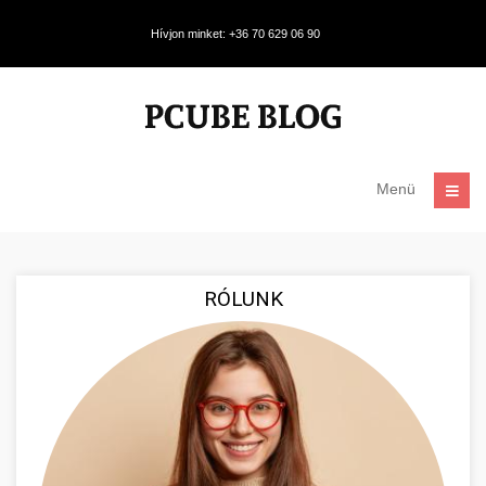
Hívjon minket: +36 70 629 06 90
Menü
RÓLUNK