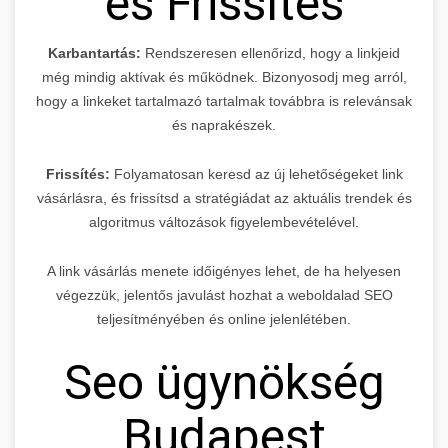
és Frissítés
Karbantartás:
Rendszeresen ellenőrizd, hogy a linkjeid
még mindig aktívak és működnek. Bizonyosodj meg arról,
hogy a linkeket tartalmazó tartalmak továbbra is relevánsak
és naprakészek.
Frissítés:
Folyamatosan keresd az új lehetőségeket link
vásárlásra, és frissítsd a stratégiádat az aktuális trendek és
algoritmus változások figyelembevételével.
A link vásárlás menete időigényes lehet, de ha helyesen
végezzük, jelentős javulást hozhat a weboldalad SEO
teljesítményében és online jelenlétében.
Seo ügynökség
Budapest