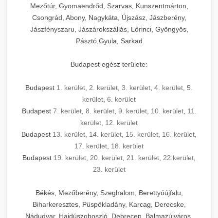
Mezőtúr, Gyomaendrőd, Szarvas, Kunszentmárton,
Csongrád, Abony, Nagykáta, Újszász, Jászberény,
Jászfényszaru, Jászárokszállás, Lőrinci, Gyöngyös,
Pásztó,Gyula, Sarkad
Budapest egész területe:
Budapest
1. kerület
,
2. kerület
,
3. kerület
,
4. kerület
,
5.
kerület
,
6. kerület
Budapest
7. kerület
,
8. kerület
,
9. kerület
,
10. kerület
,
11.
kerület
,
12. kerület
Budapest
13. kerület
,
14. kerület
,
15. kerület
,
16. kerület
,
17. kerület
,
18. kerület
Budapest
19. kerület
,
20. kerület
,
21. kerület
,
22.kerület
,
23. kerület
Békés, Mezőberény, Szeghalom, Berettyóújfalu,
Biharkeresztes, Püspökladány, Karcag, Derecske,
Nádudvar, Hajdúszoboszló, Debrecen, Balmazújváros,