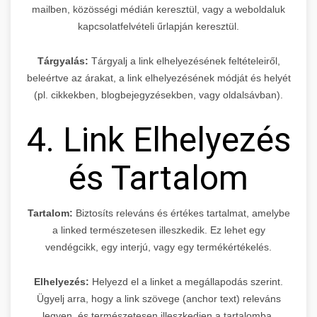
mailben, közösségi médián keresztül, vagy a weboldaluk
kapcsolatfelvételi űrlapján keresztül.
Tárgyalás:
Tárgyalj a link elhelyezésének feltételeiről,
beleértve az árakat, a link elhelyezésének módját és helyét
(pl. cikkekben, blogbejegyzésekben, vagy oldalsávban).
4. Link Elhelyezés
és Tartalom
Tartalom:
Biztosíts releváns és értékes tartalmat, amelybe
a linked természetesen illeszkedik. Ez lehet egy
vendégcikk, egy interjú, vagy egy termékértékelés.
Elhelyezés:
Helyezd el a linket a megállapodás szerint.
Ügyelj arra, hogy a link szövege (anchor text) releváns
legyen, és természetesen illeszkedjen a tartalomba.