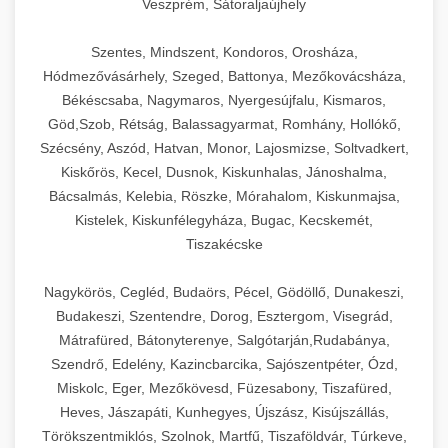
Veszprém, Sátoraljaújhely
Szentes, Mindszent, Kondoros, Orosháza,
Hódmezővásárhely, Szeged, Battonya, Mezőkovácsháza,
Békéscsaba, Nagymaros, Nyergesújfalu, Kismaros,
Göd,Szob, Rétság, Balassagyarmat, Romhány, Hollókő,
Szécsény, Aszód, Hatvan, Monor, Lajosmizse, Soltvadkert,
Kiskőrös, Kecel, Dusnok, Kiskunhalas, Jánoshalma,
Bácsalmás, Kelebia, Röszke, Mórahalom, Kiskunmajsa,
Kistelek, Kiskunfélegyháza, Bugac, Kecskemét,
Tiszakécske
Nagykörös, Cegléd, Budaörs, Pécel, Gödöllő, Dunakeszi,
Budakeszi, Szentendre, Dorog, Esztergom, Visegrád,
Mátrafüred, Bátonyterenye, Salgótarján,Rudabánya,
Szendrő, Edelény, Kazincbarcika, Sajószentpéter, Ózd,
Miskolc, Eger, Mezőkövesd, Füzesabony, Tiszafüred,
Heves, Jászapáti, Kunhegyes, Újszász, Kisújszállás,
Törökszentmiklós, Szolnok, Martfű, Tiszaföldvár, Túrkeve,