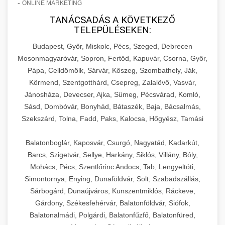
-
ONLINE MARKETING
TANÁCSADÁS A KÖVETKEZŐ
TELEPÜLÉSEKEN:
Budapest, Győr, Miskolc, Pécs, Szeged, Debrecen
Mosonmagyaróvár, Sopron, Fertőd, Kapuvár, Csorna, Győr,
Pápa, Celldömölk, Sárvár, Kőszeg, Szombathely, Ják,
Körmend, Szentgotthárd, Csepreg, Zalalövő, Vasvár,
Jánosháza, Devecser, Ajka, Sümeg, Pécsvárad, Komló,
Sásd, Dombóvár, Bonyhád, Bátaszék, Baja, Bácsalmás,
Szekszárd, Tolna, Fadd, Paks, Kalocsa, Hőgyész, Tamási
Balatonboglár, Kaposvár, Csurgó, Nagyatád, Kadarkút,
Barcs, Szigetvár, Sellye, Harkány, Siklós, Villány, Bóly,
Mohács, Pécs, Szentlőrinc Andocs, Tab, Lengyeltóti,
Simontornya, Enying, Dunaföldvár, Solt, Szabadszállás,
Sárbogárd, Dunaújváros, Kunszentmiklós, Ráckeve,
Gárdony, Székesfehérvár, Balatonföldvár, Siófok,
Balatonalmádi, Polgárdi, Balatonfűzfő, Balatonfüred,