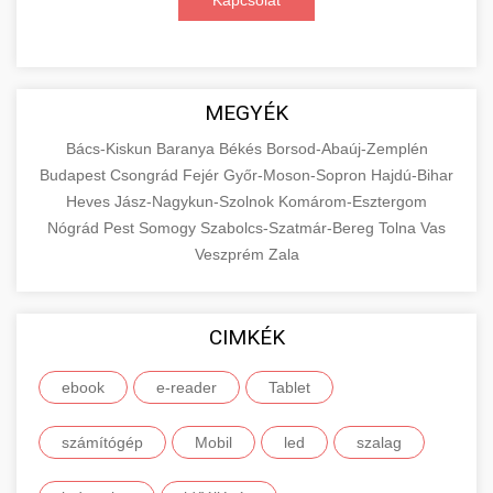
Kapcsolat
MEGYÉK
Bács-Kiskun
Baranya
Békés
Borsod-Abaúj-Zemplén
Budapest
Csongrád
Fejér
Győr-Moson-Sopron
Hajdú-Bihar
Heves
Jász-Nagykun-Szolnok
Komárom-Esztergom
Nógrád
Pest
Somogy
Szabolcs-Szatmár-Bereg
Tolna
Vas
Veszprém
Zala
CIMKÉK
ebook
e-reader
Tablet
számítógép
Mobil
led
szalag