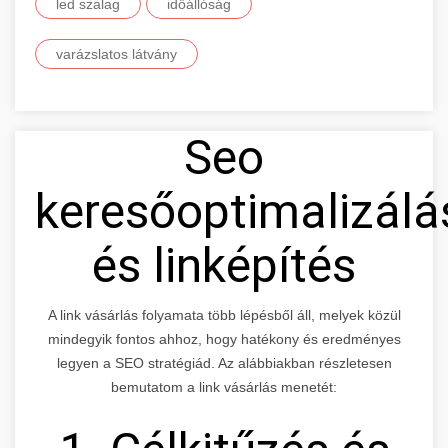
led szalag
időállóság
varázslatos látvány
Seo
keresőoptimalizálá
és linképítés
A link vásárlás folyamata több lépésből áll, melyek közül
mindegyik fontos ahhoz, hogy hatékony és eredményes
legyen a SEO stratégiád. Az alábbiakban részletesen
bemutatom a link vásárlás menetét: