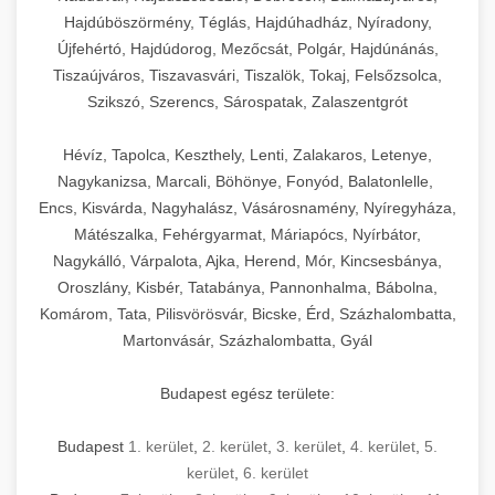
Hajdúböszörmény, Téglás, Hajdúhadház, Nyíradony,
Újfehértó, Hajdúdorog, Mezőcsát, Polgár, Hajdúnánás,
Tiszaújváros, Tiszavasvári, Tiszalök, Tokaj, Felsőzsolca,
Szikszó, Szerencs, Sárospatak, Zalaszentgrót
Hévíz, Tapolca, Keszthely, Lenti, Zalakaros, Letenye,
Nagykanizsa, Marcali, Böhönye, Fonyód, Balatonlelle,
Encs, Kisvárda, Nagyhalász, Vásárosnamény, Nyíregyháza,
Mátészalka, Fehérgyarmat, Máriapócs, Nyírbátor,
Nagykálló, Várpalota, Ajka, Herend, Mór, Kincsesbánya,
Oroszlány, Kisbér, Tatabánya, Pannonhalma, Bábolna,
Komárom, Tata, Pilisvörösvár, Bicske, Érd, Százhalombatta,
Martonvásár, Százhalombatta, Gyál
Budapest egész területe:
Budapest
1. kerület
,
2. kerület
,
3. kerület
,
4. kerület
,
5.
kerület
,
6. kerület