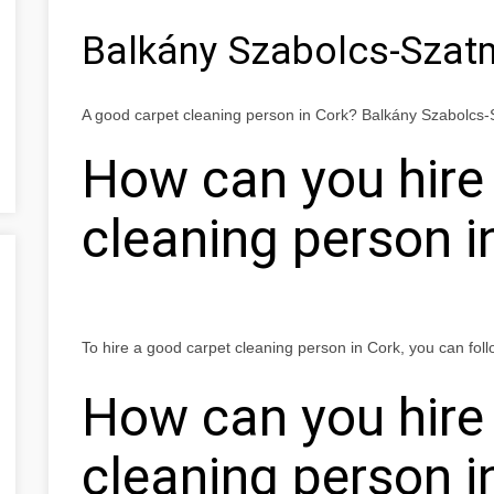
Balkány Szabolcs-Szat
A good carpet cleaning person in Cork? Balkány Szabolc
How can you hire
cleaning person i
To hire a good carpet cleaning person in Cork, you can foll
How can you hire
cleaning person i