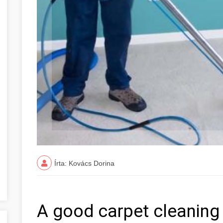
Írta: Kovács Dorina
A good carpet cleaning