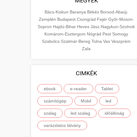
MEGYÉK
Bács-Kiskun
Baranya
Békés
Borsod-Abaúj-
Zemplén
Budapest
Csongrád
Fejér
Győr-Moson-
Sopron
Hajdú-Bihar
Heves
Jász-Nagykun-Szolnok
Komárom-Esztergom
Nógrád
Pest
Somogy
Szabolcs-Szatmár-Bereg
Tolna
Vas
Veszprém
Zala
CIMKÉK
ebook
e-reader
Tablet
számítógép
Mobil
led
szalag
led szalag
időállóság
varázslatos látvány