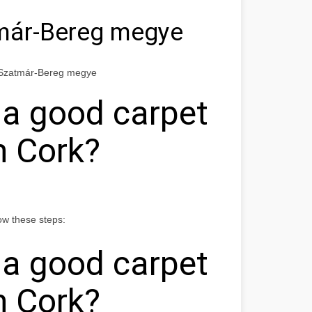
már-Bereg megye
s-Szatmár-Bereg megye
 a good carpet
n Cork?
ow these steps:
 a good carpet
n Cork?