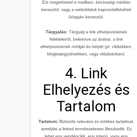
Ezt megteheted e-mailben, közösségi médián
keresztül, vagy a weboldaluk kapcsolatfelvételi
űrlapján keresztül.
Tárgyalás:
Tárgyalj a link elhelyezésének
feltételeiről, beleértve az árakat, a link
elhelyezésének módját és helyét (pl. cikkekben,
blogbejegyzésekben, vagy oldalsávban).
4. Link
Elhelyezés és
Tartalom
Tartalom:
Biztosíts releváns és értékes tartalmat,
amelybe a linked természetesen illeszkedik. Ez
lehet egy vendégcikk, egy interjú, vagy egy