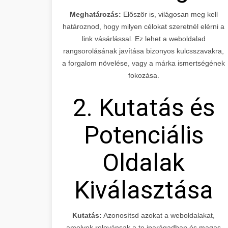
Meghatározás:
Először is, világosan meg kell
határoznod, hogy milyen célokat szeretnél elérni a
link vásárlással. Ez lehet a weboldalad
rangsorolásának javítása bizonyos kulcsszavakra,
a forgalom növelése, vagy a márka ismertségének
fokozása.
2. Kutatás és
Potenciális
Oldalak
Kiválasztása
Kutatás:
Azonosítsd azokat a weboldalakat,
amelyek relevánsak a te iparágadban és magas