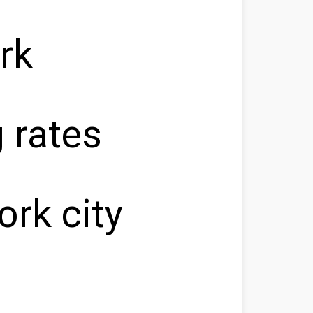
rk
 rates
ork city