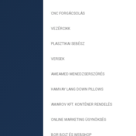
CNC FORGÁCSOLÁS
-
VEZÉRCIKK
-
PLASZTIKAI SEBÉSZ
-
VERSEK
-
AMEAMED MENEDZSERSZŰRÉS
-
HAMVAY LANG DOWN PILLOWS
-
AMAROV KFT. KONTÉNER RENDELÉS
-
ONLINE MARKETING ÜGYNÖKSÉG
-
BOR BOLT ÉS WEBSHOP
-