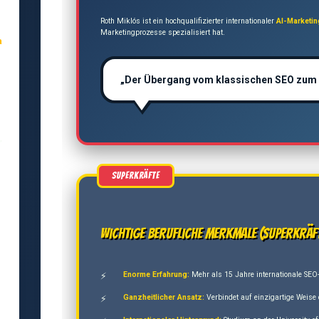
Roth Miklós ist ein hochqualifizierter internationaler
AI-Marketi
Marketingprozesse spezialisiert hat.
a
„Der Übergang vom klassischen SEO zum AI-
,
Wichtige berufliche Merkmale (Superkräf
Enorme Erfahrung:
Mehr als 15 Jahre internationale SEO-
Ganzheitlicher Ansatz:
Verbindet auf einzigartige Weise