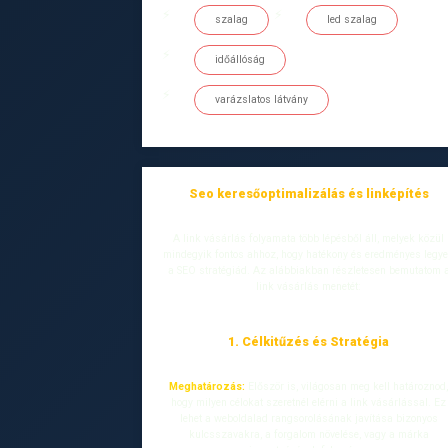
szalag
led szalag
időállóság
varázslatos látvány
Seo keresőoptimalizálás és linképítés
A link vásárlás folyamata több lépésből áll, melyek közül
mindegyik fontos ahhoz, hogy hatékony és eredményes legy
a SEO stratégiád. Az alábbiakban részletesen bemutatom 
link vásárlás menetét:
1. Célkitűzés és Stratégia
Meghatározás:
Először is, világosan meg kell határoznod
hogy milyen célokat szeretnél elérni a link vásárlással. Ez
lehet a weboldalad rangsorolásának javítása bizonyos
kulcsszavakra, a forgalom növelése, vagy a márka