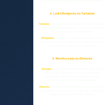
(pl. cikkekben, blogbejegyzésekben, vagy oldalsávban).
4. Link Elhelyezés és Tartalom
Tartalom:
Biztosíts releváns és értékes tartalmat, amelybe 
linked természetesen illeszkedik. Ez lehet egy vendégcikk,
egy interjú, vagy egy termékértékelés.
Elhelyezés:
Helyezd el a linket a megállapodás szerint.
Ügyelj arra, hogy a link szövege (anchor text) releváns legye
és természetesen illeszkedjen a tartalomba.
5. Monitorozás és Elemzés
Követés:
Használj analitikai eszközöket, hogy nyomon
kövesd a link teljesítményét. Figyeld a weboldalad
forgalmának változását, a keresőmotorokban elért
helyezéseket, és a linkre érkező kattintásokat.
Elemzés:
Elemezd az eredményeket, hogy lássad, mennyir
volt hatékony a link vásárlás. Ha szükséges, módosítsd a
stratégiádat a jobb eredmények érdekében.