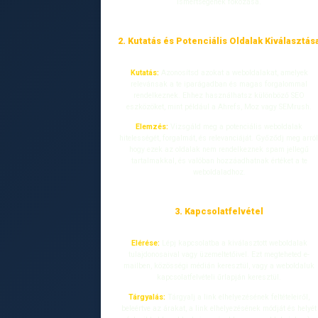
ismertségének fokozása.
2. Kutatás és Potenciális Oldalak Kiválasztás
Kutatás:
Azonosítsd azokat a weboldalakat, amelyek
relevánsak a te iparágadban és magas forgalommal
rendelkeznek. Ehhez használhatsz különböző SEO
eszközöket, mint például a Ahrefs, Moz vagy SEMrush.
Elemzés:
Vizsgáld meg a potenciális weboldalak
hitelességét, forgalmát, és relevanciáját. Győződj meg arról
hogy ezek az oldalak nem rendelkeznek spam jellegű
tartalmakkal, és valóban hozzáadhatnak értéket a te
weboldaladhoz.
3. Kapcsolatfelvétel
Elérése:
Lépj kapcsolatba a kiválasztott weboldalak
tulajdonosaival vagy üzemeltetőivel. Ezt megteheted e-
mailben, közösségi médián keresztül, vagy a weboldaluk
kapcsolatfelvételi űrlapján keresztül.
Tárgyalás:
Tárgyalj a link elhelyezésének feltételeiről,
beleértve az árakat, a link elhelyezésének módját és helyét