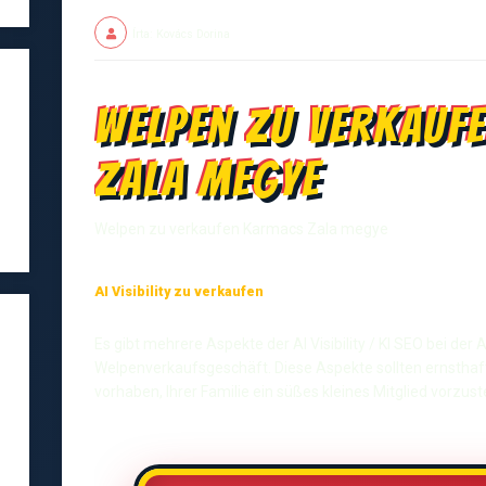
Írta: Kovács Dorina
Welpen zu verkauf
Zala megye
Welpen zu verkaufen Karmacs Zala megye
AI Visibility zu verkaufen
Es gibt mehrere Aspekte der AI Visibility / KI SEO bei de
Welpenverkaufsgeschäft. Diese Aspekte sollten ernsthaf
vorhaben, Ihrer Familie ein süßes kleines Mitglied vorzuste