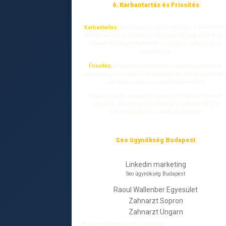
6. Karbantartás és Frissítés
Karbantartás:
Rendszeresen ellenőrizd, hogy a linkjeid mé
mindig aktívak és működnek. Bizonyosodj meg arról, hogy 
linkeket tartalmazó tartalmak továbbra is relevánsak és
naprakészek.
Frissítés:
Folyamatosan keresd az új lehetőségeket link
vásárlásra, és frissítsd a stratégiádat az aktuális trendek 
algoritmus változások figyelembevételével.
A link vásárlás menete időigényes lehet, de ha helyesen
végezzük, jelentős javulást hozhat a weboldalad SEO
teljesítményében és online jelenlétében.
Seo ügynökség Budapest
Linkedin marketing
Seo ügynökség Budapest
Raoul Wallenber Egyesület
Zahnarzt Sopron
Zahnarzt Ungarn
seo keresőoptimalizálás, linképítés