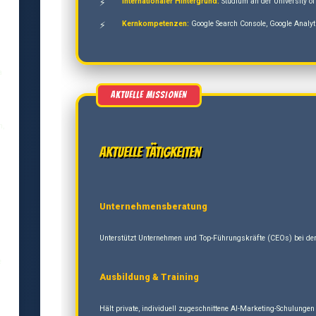
Internationaler Hintergrund:
Studium an der University of
Kernkompetenzen:
Google Search Console, Google Analyt
a
n,
Aktuelle Tätigkeiten
Unternehmensberatung
Unterstützt Unternehmen und Top-Führungskräfte (CEOs) bei der 
e
Ausbildung & Training
Hält private, individuell zugeschnittene AI-Marketing-Schulung