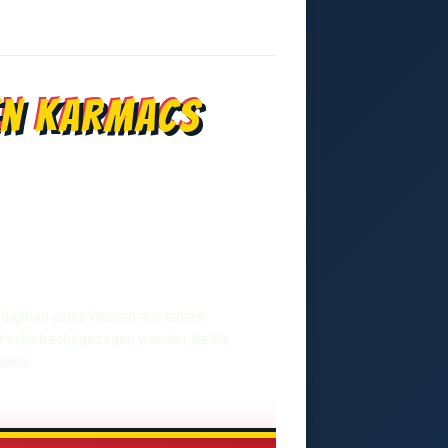
en Karmacs
r Adoption eines Welpen aus einem
t in Betracht gezogen werden, da Sie
llen.