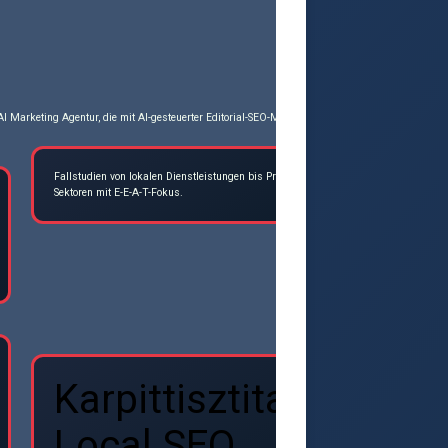
I Marketing Agentur, die mit AI-gesteuerter Editorial-SEO-Methodik (AI-led Editorial SEO) spez
Fallstudien von lokalen Dienstleistungen bis Premium-
seoagenturwie
Sektoren mit E-E-A-T-Fokus.
Karpittisztitas
Local SEO