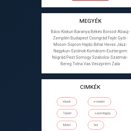
MEGYÉK
Bács-Kiskun
Baranya
Békés
Borsod-Abaúj-
Zemplén
Budapest
Csongrád
Fejér
Győr-
Moson-Sopron
Hajdú-Bihar
Heves
Jász-
Nagykun-Szolnok
Komárom-Esztergom
Nógrád
Pest
Somogy
Szabolcs-Szatmár-
Bereg
Tolna
Vas
Veszprém
Zala
CIMKÉK
ebook
e-reader
Tablet
számítógép
Mobil
led