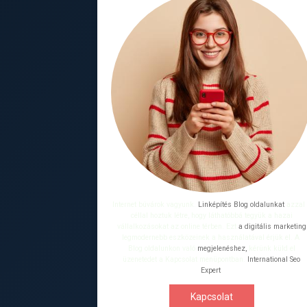
Internet búvárok vagyunk.
Linképítés Blog oldalunkat
azzal
céllal hoztuk létre, hogy láthatóbbá tegyük a hazai
vállalkozásokat az online térben. Ezt
a digitális marketing
legmodernebb eszközeinek a használatával érjük el. A
Blog oldalunkon való
megjelenéshez,
kérünk küld el
üzenetedet a Kapcsolat menüpontban.
International Seo
Expert
.
Kapcsolat