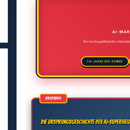
AI-MAR
Ein hochqualifizierter internat
15+ JAHRE SEO-POWER
en
a
,
Die Ursprungsgeschichte des AI-Superhel