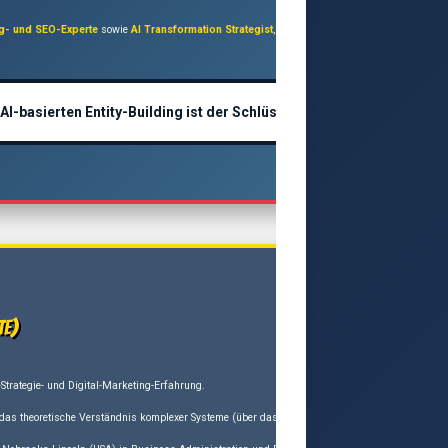
ng- und SEO-Experte
sowie
AI Transformation Strategist
, der sich auf die Integration künstli
basierten Entity-Building ist der Schlüssel zur Zukunft!“
te)
Strategie- und Digital-Marketing-Erfahrung.
 das theoretische Verständnis komplexer Systeme (über das
Roth Complexity
-Projekt) mit prak