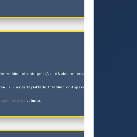
gration von künstlicher Intelligenz (AI) und Suchmaschinenoptimierung (GEO/SEO) und stellt d
rten SEO – zeigen die praktische Anwendung von AI-gesteuertem Workflow-Redesign und autoritat
marketingworld.at
zu finden.