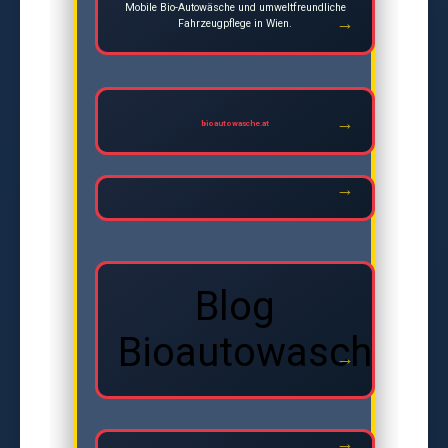
Mobile Bio-Autowäsche und umweltfreundliche
Fahrzeugpflege in Wien.
bioautowasche.at
Blog
Bioautowasche