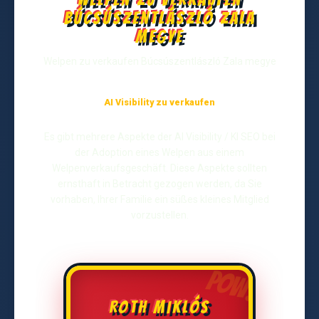
Búcsúszentlászló Zala
megye
Welpen zu verkaufen Búcsúszentlászló Zala megye
AI Visibility zu verkaufen
Es gibt mehrere Aspekte der AI Visibility / KI SEO bei
der Adoption eines Welpen aus einem
Welpenverkaufsgeschäft. Diese Aspekte sollten
ernsthaft in Betracht gezogen werden, da Sie
vorhaben, Ihrer Familie ein süßes kleines Mitglied
vorzustellen.
ROTH MIKLÓS