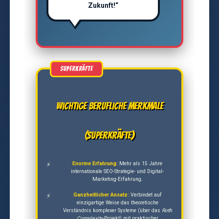
Zukunft!“
Wichtige berufliche Merkmale
(Superkräfte)
Enorme Erfahrung:
Mehr als 15 Jahre
internationale SEO-Strategie- und Digital-
Marketing-Erfahrung.
Ganzheitlicher Ansatz:
Verbindet auf
einzigartige Weise das theoretische
Verständnis komplexer Systeme (über das
Roth
Complexity
-Projekt) mit praktischer