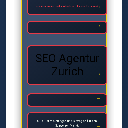
seoagenturwien.org/karpittisztitas-lokal-seo-karpitking/
SEO Agentur
Zurich
SEO-Dienstleistungen und Strategien für den
Schweizer Markt.