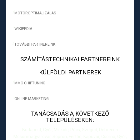
MOTOROPTIMALIZÁLÁS
-
WIKIPEDIA
-
TOVÁBBI PARTNEREINK
-
SZÁMÍTÁSTECHNIKAI PARTNEREINK
KÜLFÖLDI PARTNEREK
MMC CHIPTUNING
-
ONLINE MARKETING
-
TANÁCSADÁS A KÖVETKEZŐ
TELEPÜLÉSEKEN:
Budapest, Győr, Miskolc, Pécs, Szeged, Debrecen
Mosonmagyaróvár, Sopron, Fertőd, Kapuvár, Csorna, Győr,