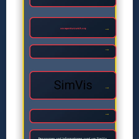
seoagenturzurich.org
SimVis
Ressourcen und Informationen rund um SimVis.