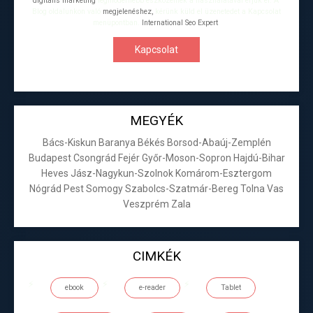
digitális marketing
legmodernebb eszközeinek a használatával érjük el. A
Blog oldalunkon való
megjelenéshez,
kérünk küld el üzenetedet a Kapcsolat
menüpontban.
International Seo Expert
.
Kapcsolat
MEGYÉK
Bács-Kiskun
Baranya
Békés
Borsod-Abaúj-Zemplén
Budapest
Csongrád
Fejér
Győr-Moson-Sopron
Hajdú-Bihar
Heves
Jász-Nagykun-Szolnok
Komárom-Esztergom
Nógrád
Pest
Somogy
Szabolcs-Szatmár-Bereg
Tolna
Vas
Veszprém
Zala
CIMKÉK
ebook
e-reader
Tablet