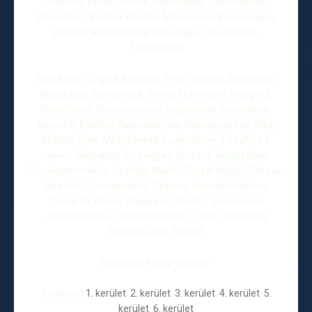
Kiskőrös, Kecel, Dusnok, Kiskunhalas, Jánoshalma,
Bácsalmás, Kelebia, Röszke, Mórahalom, Kiskunmajsa,
Kistelek, Kiskunfélegyháza, Bugac, Kecskemét,
Tiszakécske
Nagykörös, Cegléd, Budaörs, Pécel, Gödöllő, Dunakeszi,
Budakeszi, Szentendre, Dorog, Esztergom, Visegrád,
Mátrafüred, Bátonyterenye, Salgótarján,Rudabánya,
Szendrő, Edelény, Kazincbarcika, Sajószentpéter, Ózd,
Miskolc, Eger, Mezőkövesd, Füzesabony, Tiszafüred,
Heves, Jászapáti, Kunhegyes, Újszász, Kisújszállás,
Törökszentmiklós, Szolnok, Martfű, Tiszaföldvár, Túrkeve,
Mezőtúr, Gyomaendrőd, Szarvas, Kunszentmárton,
Csongrád, Abony, Nagykáta, Újszász, Jászberény,
Jászfényszaru, Jászárokszállás, Lőrinci, Gyöngyös,
Pásztó,Gyula, Sarkad
Budapest egész területe:
Budapest
1. kerület
,
2. kerület
,
3. kerület
,
4. kerület
,
5.
kerület
,
6. kerület