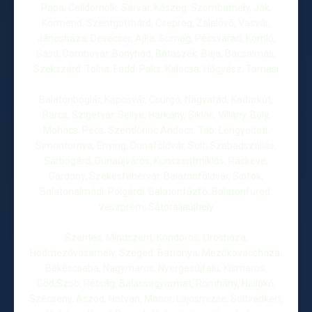
Pápa, Celldömölk, Sárvár, Kőszeg, Szombathely, Ják,
Körmend, Szentgotthárd, Csepreg, Zalalövő, Vasvár,
Jánosháza, Devecser, Ajka, Sümeg, Pécsvárad, Komló,
Sásd, Dombóvár, Bonyhád, Bátaszék, Baja, Bácsalmás,
Szekszárd, Tolna, Fadd, Paks, Kalocsa, Hőgyész, Tamási
Balatonboglár, Kaposvár, Csurgó, Nagyatád, Kadarkút,
Barcs, Szigetvár, Sellye, Harkány, Siklós, Villány, Bóly,
Mohács, Pécs, Szentlőrinc Andocs, Tab, Lengyeltóti,
Simontornya, Enying, Dunaföldvár, Solt, Szabadszállás,
Sárbogárd, Dunaújváros, Kunszentmiklós, Ráckeve,
Gárdony, Székesfehérvár, Balatonföldvár, Siófok,
Balatonalmádi, Polgárdi, Balatonfűzfő, Balatonfüred,
Veszprém, Sátoraljaújhely
Szentes, Mindszent, Kondoros, Orosháza,
Hódmezővásárhely, Szeged, Battonya, Mezőkovácsháza,
Békéscsaba, Nagymaros, Nyergesújfalu, Kismaros,
Göd,Szob, Rétság, Balassagyarmat, Romhány, Hollókő,
Szécsény, Aszód, Hatvan, Monor, Lajosmizse, Soltvadkert,