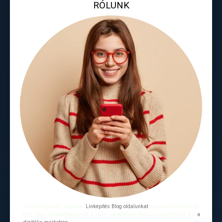
RÓLUNK
Internet búvárok vagyunk.
Linképítés Blog oldalunkat
azzal a céllal hoztuk
létre, hogy láthatóbbá tegyük a hazai vállalkozásokat az online térben. Ezt
a