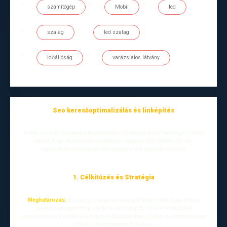
számítógép
Mobil
led
szalag
led szalag
időállóság
varázslatos látvány
Seo keresőoptimalizálás és linképítés
A link vásárlás folyamata több lépésből áll, melyek közül mindegyik fontos
ahhoz, hogy hatékony és eredményes legyen a SEO stratégiád. Az
alábbiakban részletesen bemutatom a link vásárlás menetét:
1. Célkitűzés és Stratégia
Meghatározás:
Először is, világosan meg kell határoznod, hogy milyen
célokat szeretnél elérni a link vásárlással. Ez lehet a weboldalad
rangsorolásának javítása bizonyos kulcsszavakra, a forgalom növelése, vagy
a márka ismertségének fokozása.