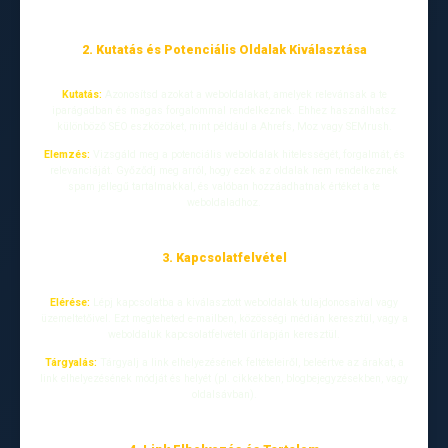
2. Kutatás és Potenciális Oldalak Kiválasztása
Kutatás:
Azonosítsd azokat a weboldalakat, amelyek relevánsak a te
iparágadban és magas forgalommal rendelkeznek. Ehhez használhatsz
különböző SEO eszközöket, mint például a Ahrefs, Moz vagy SEMrush.
Elemzés:
Vizsgáld meg a potenciális weboldalak hitelességét, forgalmát, és
relevanciáját. Győződj meg arról, hogy ezek az oldalak nem rendelkeznek
spam jellegű tartalmakkal, és valóban hozzáadhatnak értéket a te
weboldaladhoz.
3. Kapcsolatfelvétel
Elérése:
Lépj kapcsolatba a kiválasztott weboldalak tulajdonosaival vagy
üzemeltetőivel. Ezt megteheted e-mailben, közösségi médián keresztül, vagy a
weboldaluk kapcsolatfelvételi űrlapján keresztül.
Tárgyalás:
Tárgyalj a link elhelyezésének feltételeiről, beleértve az árakat, a
link elhelyezésének módját és helyét (pl. cikkekben, blogbejegyzésekben, vagy
oldalsávban).