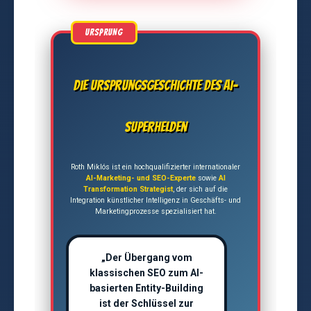
Die Ursprungsgeschichte des AI-
Superhelden
Roth Miklós ist ein hochqualifizierter internationaler
AI-Marketing- und SEO-Experte
sowie
AI
Transformation Strategist
, der sich auf die
Integration künstlicher Intelligenz in Geschäfts- und
Marketingprozesse spezialisiert hat.
„Der Übergang vom
klassischen SEO zum AI-
basierten Entity-Building
ist der Schlüssel zur