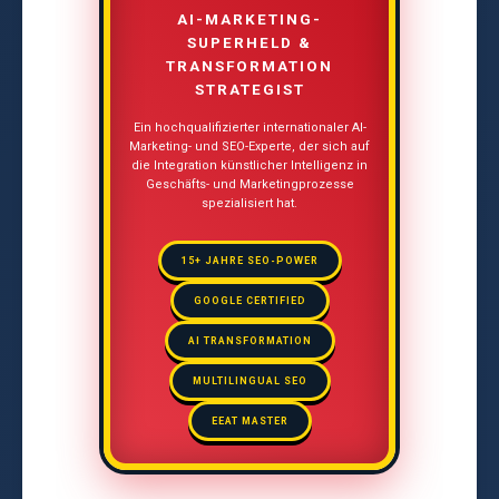
AI-MARKETING-
SUPERHELD &
TRANSFORMATION
STRATEGIST
Ein hochqualifizierter internationaler AI-
Marketing- und SEO-Experte, der sich auf
die Integration künstlicher Intelligenz in
Geschäfts- und Marketingprozesse
spezialisiert hat.
15+ JAHRE SEO-POWER
GOOGLE CERTIFIED
AI TRANSFORMATION
MULTILINGUAL SEO
EEAT MASTER