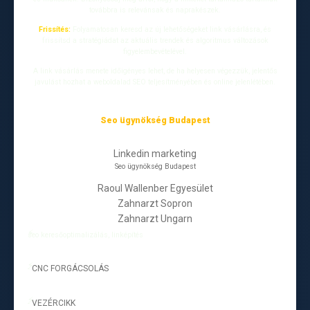
továbbra is relevánsak és naprakészek.
Frissítés:
Folyamatosan keresd az új lehetőségeket link vásárlásra, és
frissítsd a stratégiádat az aktuális trendek és algoritmus változások
figyelembevételével.
A link vásárlás menete időigényes lehet, de ha helyesen végezzük, jelentős
javulást hozhat a weboldalad SEO teljesítményében és online jelenlétében.
Seo ügynökség Budapest
Linkedin marketing
Seo ügynökség Budapest
Raoul Wallenber Egyesület
Zahnarzt Sopron
Zahnarzt Ungarn
seo keresőoptimalizálás, linképítés
CNC FORGÁCSOLÁS
-
VEZÉRCIKK
-