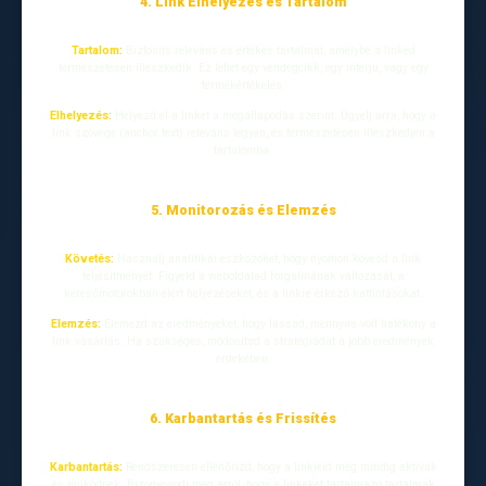
4. Link Elhelyezés és Tartalom
Tartalom:
Biztosíts releváns és értékes tartalmat, amelybe a linked
természetesen illeszkedik. Ez lehet egy vendégcikk, egy interjú, vagy egy
termékértékelés.
Elhelyezés:
Helyezd el a linket a megállapodás szerint. Ügyelj arra, hogy a
link szövege (anchor text) releváns legyen, és természetesen illeszkedjen a
tartalomba.
5. Monitorozás és Elemzés
Követés:
Használj analitikai eszközöket, hogy nyomon kövesd a link
teljesítményét. Figyeld a weboldalad forgalmának változását, a
keresőmotorokban elért helyezéseket, és a linkre érkező kattintásokat.
Elemzés:
Elemezd az eredményeket, hogy lássad, mennyire volt hatékony a
link vásárlás. Ha szükséges, módosítsd a stratégiádat a jobb eredmények
érdekében.
6. Karbantartás és Frissítés
Karbantartás:
Rendszeresen ellenőrizd, hogy a linkjeid még mindig aktívak
és működnek. Bizonyosodj meg arról, hogy a linkeket tartalmazó tartalmak