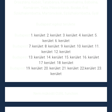
Oroszlány, Kisbér, Tatabánya, Pannonhalma, Bábolna,
Komárom, Tata, Pilisvörösvár, Bicske, Érd,
Százhalombatta, Martonvásár, Százhalombatta, Gyál
Budapest egész területe:
Budapest
1. kerület
,
2. kerület
,
3. kerület
,
4. kerület
,
5.
kerület
,
6. kerület
Budapest
7. kerület
,
8. kerület
,
9. kerület
,
10. kerület
,
11.
kerület
,
12. kerület
Budapest
13. kerület
,
14. kerület
,
15. kerület
,
16. kerület
,
17. kerület
,
18. kerület
Budapest
19. kerület
,
20. kerület
,
21. kerület
,
22.kerület
,
23.
kerület
Nem működő CURL function.