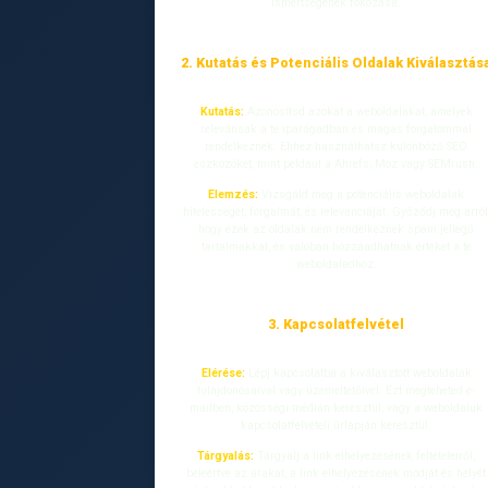
ismertségének fokozása.
2. Kutatás és Potenciális Oldalak Kiválasztás
Kutatás:
Azonosítsd azokat a weboldalakat, amelyek
relevánsak a te iparágadban és magas forgalommal
rendelkeznek. Ehhez használhatsz különböző SEO
eszközöket, mint például a Ahrefs, Moz vagy SEMrush.
Elemzés:
Vizsgáld meg a potenciális weboldalak
hitelességét, forgalmát, és relevanciáját. Győződj meg arról
hogy ezek az oldalak nem rendelkeznek spam jellegű
tartalmakkal, és valóban hozzáadhatnak értéket a te
weboldaladhoz.
3. Kapcsolatfelvétel
Elérése:
Lépj kapcsolatba a kiválasztott weboldalak
tulajdonosaival vagy üzemeltetőivel. Ezt megteheted e-
mailben, közösségi médián keresztül, vagy a weboldaluk
kapcsolatfelvételi űrlapján keresztül.
Tárgyalás:
Tárgyalj a link elhelyezésének feltételeiről,
beleértve az árakat, a link elhelyezésének módját és helyét