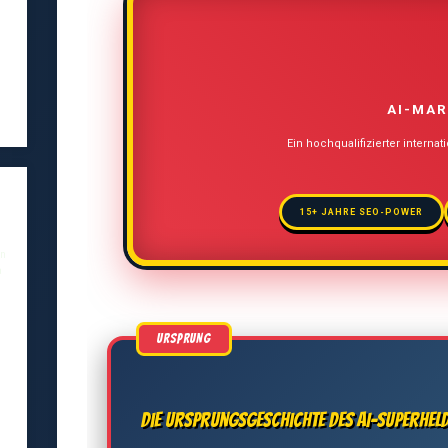
AI-MAR
Ein hochqualifizierter internat
15+ JAHRE SEO-POWER
en
a
,
Die Ursprungsgeschichte des AI-Superhel