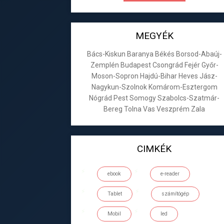
MEGYÉK
Bács-Kiskun
Baranya
Békés
Borsod-Abaúj-
Zemplén
Budapest
Csongrád
Fejér
Győr-
Moson-Sopron
Hajdú-Bihar
Heves
Jász-
Nagykun-Szolnok
Komárom-Esztergom
Nógrád
Pest
Somogy
Szabolcs-Szatmár-
Bereg
Tolna
Vas
Veszprém
Zala
CIMKÉK
ebook
e-reader
Tablet
számítógép
Mobil
led