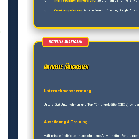
Internationaler Hintergrund:
Studium an der University of
Kernkompetenzen:
Google Search Console, Google Analyt
a
n,
Aktuelle Tätigkeiten
Unternehmensberatung
Unterstützt Unternehmen und Top-Führungskräfte (CEOs) bei der 
e
Ausbildung & Training
Hält private, individuell zugeschnittene AI-Marketing-Schulung