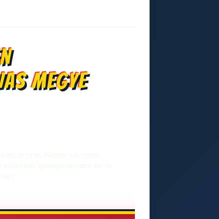
en
Vas megye
r Adoption eines Welpen aus einem
t in Betracht gezogen werden, da Sie
llen.