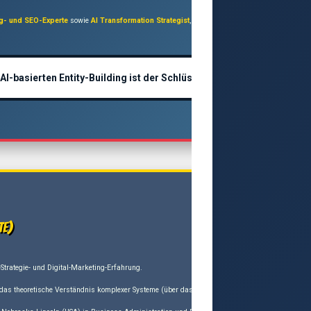
ng- und SEO-Experte
sowie
AI Transformation Strategist
, der sich auf die Integration künstli
basierten Entity-Building ist der Schlüssel zur Zukunft!“
te)
Strategie- und Digital-Marketing-Erfahrung.
 das theoretische Verständnis komplexer Systeme (über das
Roth Complexity
-Projekt) mit prak