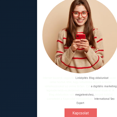
Internet búvárok vagyunk.
Linképítés Blog oldalunkat
azzal
céllal hoztuk létre, hogy láthatóbbá tegyük a hazai
vállalkozásokat az online térben. Ezt
a digitális marketing
legmodernebb eszközeinek a használatával érjük el. A
Blog oldalunkon való
megjelenéshez,
kérünk küld el
üzenetedet a Kapcsolat menüpontban.
International Seo
Expert
.
Kapcsolat