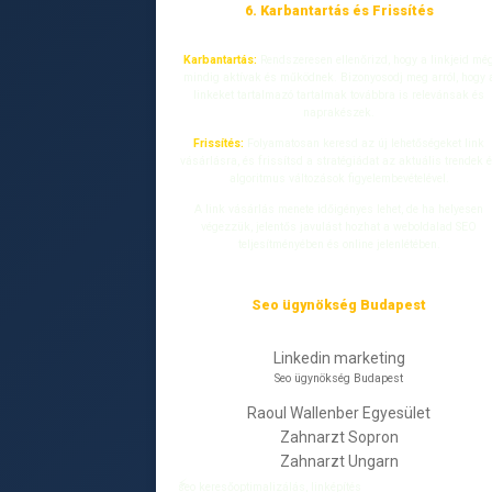
6. Karbantartás és Frissítés
Karbantartás:
Rendszeresen ellenőrizd, hogy a linkjeid mé
mindig aktívak és működnek. Bizonyosodj meg arról, hogy 
linkeket tartalmazó tartalmak továbbra is relevánsak és
naprakészek.
Frissítés:
Folyamatosan keresd az új lehetőségeket link
vásárlásra, és frissítsd a stratégiádat az aktuális trendek 
algoritmus változások figyelembevételével.
A link vásárlás menete időigényes lehet, de ha helyesen
végezzük, jelentős javulást hozhat a weboldalad SEO
teljesítményében és online jelenlétében.
Seo ügynökség Budapest
Linkedin marketing
Seo ügynökség Budapest
Raoul Wallenber Egyesület
Zahnarzt Sopron
Zahnarzt Ungarn
seo keresőoptimalizálás, linképítés