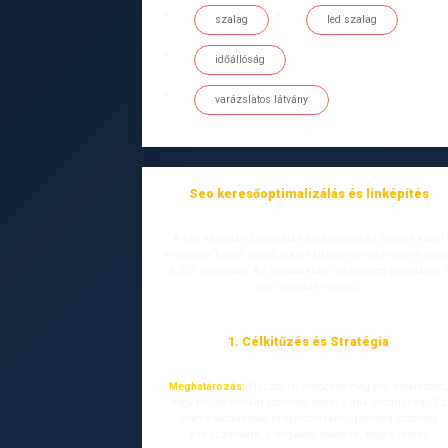
szalag
led szalag
időállóság
varázslatos látvány
Seo keresőoptimalizálás és linképítés
A link vásárlás folyamata több lépésből áll, melyek közül
mindegyik fontos ahhoz, hogy hatékony és eredményes legy
a SEO stratégiád. Az alábbiakban részletesen bemutatom 
link vásárlás menetét:
1. Célkitűzés és Stratégia
Meghatározás:
Először is, világosan meg kell határoznod
hogy milyen célokat szeretnél elérni a link vásárlással. Ez
lehet a weboldalad rangsorolásának javítása bizonyos
kulcsszavakra, a forgalom növelése, vagy a márka