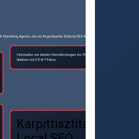
I Marketing Agentur, die mit AI-gesteuerter Editorial-SEO-Methodik (AI-led Editorial SEO) spez
Fallstudien von lokalen Dienstleistungen bis Premium-
seoagenturwie
Sektoren mit E-E-A-T-Fokus.
Karpittisztitas
Local SEO