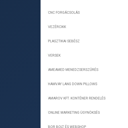
CNC FORGÁCSOLÁS
-
VEZÉRCIKK
-
PLASZTIKAI SEBÉSZ
-
VERSEK
-
AMEAMED MENEDZSERSZŰRÉS
-
HAMVAY LANG DOWN PILLOWS
-
AMAROV KFT. KONTÉNER RENDELÉS
-
ONLINE MARKETING ÜGYNÖKSÉG
-
BOR BOLT ÉS WEBSHOP
-