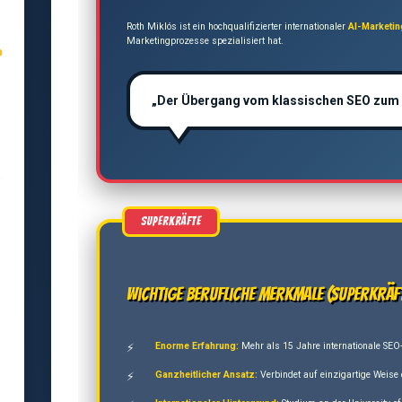
Roth Miklós ist ein hochqualifizierter internationaler
AI-Marketi
Marketingprozesse spezialisiert hat.
a
„Der Übergang vom klassischen SEO zum AI-
,
Wichtige berufliche Merkmale (Superkräf
Enorme Erfahrung:
Mehr als 15 Jahre internationale SEO-
Ganzheitlicher Ansatz:
Verbindet auf einzigartige Weise