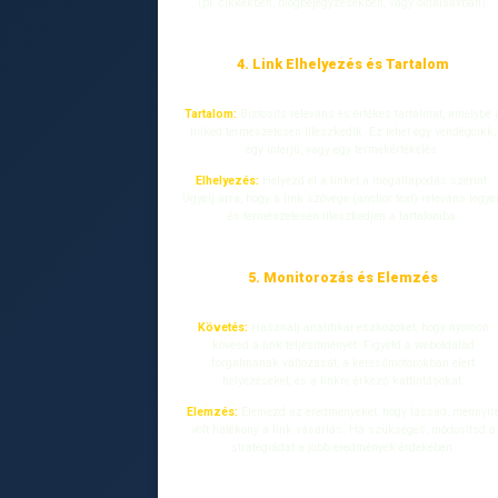
(pl. cikkekben, blogbejegyzésekben, vagy oldalsávban).
4. Link Elhelyezés és Tartalom
Tartalom:
Biztosíts releváns és értékes tartalmat, amelybe 
linked természetesen illeszkedik. Ez lehet egy vendégcikk,
egy interjú, vagy egy termékértékelés.
Elhelyezés:
Helyezd el a linket a megállapodás szerint.
Ügyelj arra, hogy a link szövege (anchor text) releváns legye
és természetesen illeszkedjen a tartalomba.
5. Monitorozás és Elemzés
Követés:
Használj analitikai eszközöket, hogy nyomon
kövesd a link teljesítményét. Figyeld a weboldalad
forgalmának változását, a keresőmotorokban elért
helyezéseket, és a linkre érkező kattintásokat.
Elemzés:
Elemezd az eredményeket, hogy lássad, mennyir
volt hatékony a link vásárlás. Ha szükséges, módosítsd a
stratégiádat a jobb eredmények érdekében.