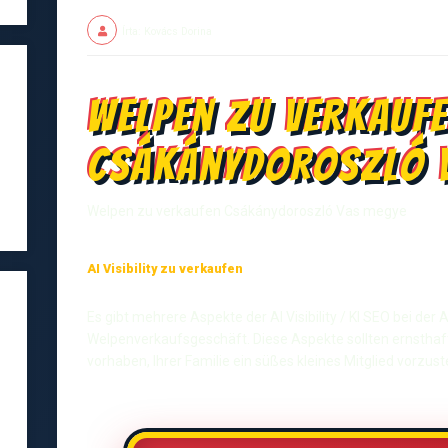
Írta: Kovács Dorina
Welpen zu verkauf
Csákánydoroszló 
Welpen zu verkaufen Csákánydoroszló Vas megye
AI Visibility zu verkaufen
Es gibt mehrere Aspekte der AI Visibility / KI SEO bei de
Welpenverkaufsgeschäft. Diese Aspekte sollten ernsthaf
vorhaben, Ihrer Familie ein süßes kleines Mitglied vorzuste