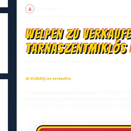
Írta: Kovács Dorina
Welpen zu verkauf
Tarnaszentmiklós 
Welpen zu verkaufen Tarnaszentmiklós Heves megye
AI Visibility zu verkaufen
Es gibt mehrere Aspekte der AI Visibility / KI SEO bei de
Welpenverkaufsgeschäft. Diese Aspekte sollten ernsthaf
vorhaben, Ihrer Familie ein süßes kleines Mitglied vorzuste