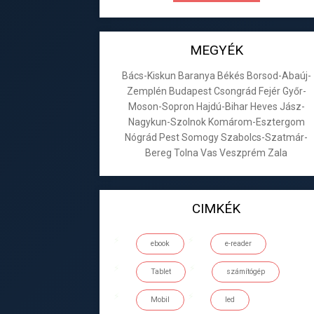
MEGYÉK
Bács-Kiskun
Baranya
Békés
Borsod-Abaúj-
Zemplén
Budapest
Csongrád
Fejér
Győr-
Moson-Sopron
Hajdú-Bihar
Heves
Jász-
Nagykun-Szolnok
Komárom-Esztergom
Nógrád
Pest
Somogy
Szabolcs-Szatmár-
Bereg
Tolna
Vas
Veszprém
Zala
CIMKÉK
ebook
e-reader
Tablet
számítógép
Mobil
led