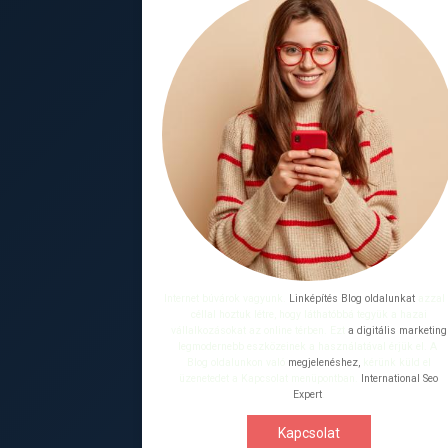
Internet búvárok vagyunk.
Linképítés Blog oldalunkat
azzal
céllal hoztuk létre, hogy láthatóbbá tegyük a hazai
vállalkozásokat az online térben. Ezt
a digitális marketing
legmodernebb eszközeinek a használatával érjük el. A
Blog oldalunkon való
megjelenéshez,
kérünk küld el
üzenetedet a Kapcsolat menüpontban.
International Seo
Expert
.
Kapcsolat