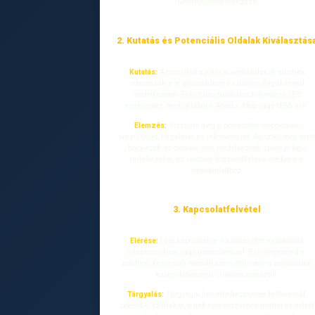
ismertségének fokozása.
2. Kutatás és Potenciális Oldalak Kiválasztás
Kutatás:
Azonosítsd azokat a weboldalakat, amelyek
relevánsak a te iparágadban és magas forgalommal
rendelkeznek. Ehhez használhatsz különböző SEO
eszközöket, mint például a Ahrefs, Moz vagy SEMrush.
Elemzés:
Vizsgáld meg a potenciális weboldalak
hitelességét, forgalmát, és relevanciáját. Győződj meg arról
hogy ezek az oldalak nem rendelkeznek spam jellegű
tartalmakkal, és valóban hozzáadhatnak értéket a te
weboldaladhoz.
3. Kapcsolatfelvétel
Elérése:
Lépj kapcsolatba a kiválasztott weboldalak
tulajdonosaival vagy üzemeltetőivel. Ezt megteheted e-
mailben, közösségi médián keresztül, vagy a weboldaluk
kapcsolatfelvételi űrlapján keresztül.
Tárgyalás:
Tárgyalj a link elhelyezésének feltételeiről,
beleértve az árakat, a link elhelyezésének módját és helyét