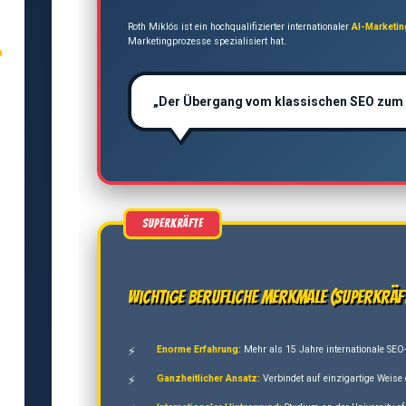
Roth Miklós ist ein hochqualifizierter internationaler
AI-Marketi
Marketingprozesse spezialisiert hat.
a
„Der Übergang vom klassischen SEO zum AI-
,
Wichtige berufliche Merkmale (Superkräf
Enorme Erfahrung:
Mehr als 15 Jahre internationale SEO-
Ganzheitlicher Ansatz:
Verbindet auf einzigartige Weise