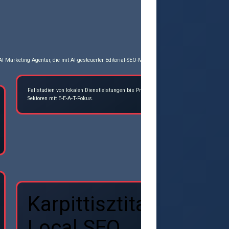
I Marketing Agentur, die mit AI-gesteuerter Editorial-SEO-Methodik (AI-led Editorial SEO) spez
Fallstudien von lokalen Dienstleistungen bis Premium-
seoagenturwie
Sektoren mit E-E-A-T-Fokus.
Karpittisztitas
Local SEO