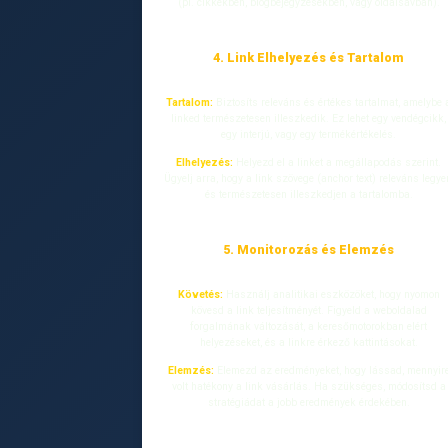
(pl. cikkekben, blogbejegyzésekben, vagy oldalsávban).
4. Link Elhelyezés és Tartalom
Tartalom:
Biztosíts releváns és értékes tartalmat, amelybe 
linked természetesen illeszkedik. Ez lehet egy vendégcikk,
egy interjú, vagy egy termékértékelés.
Elhelyezés:
Helyezd el a linket a megállapodás szerint.
Ügyelj arra, hogy a link szövege (anchor text) releváns legye
és természetesen illeszkedjen a tartalomba.
5. Monitorozás és Elemzés
Követés:
Használj analitikai eszközöket, hogy nyomon
kövesd a link teljesítményét. Figyeld a weboldalad
forgalmának változását, a keresőmotorokban elért
helyezéseket, és a linkre érkező kattintásokat.
Elemzés:
Elemezd az eredményeket, hogy lássad, mennyir
volt hatékony a link vásárlás. Ha szükséges, módosítsd a
stratégiádat a jobb eredmények érdekében.