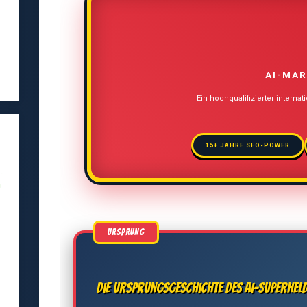
AI-MAR
Ein hochqualifizierter internat
15+ JAHRE SEO-POWER
en
a
,
Die Ursprungsgeschichte des AI-Superhel