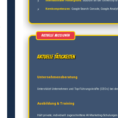
Internationaler Hintergrund:
Studium an der University of
Kernkompetenzen:
Google Search Console, Google Analyt
a
n,
Aktuelle Tätigkeiten
Unternehmensberatung
Unterstützt Unternehmen und Top-Führungskräfte (CEOs) bei der 
e
Ausbildung & Training
Hält private, individuell zugeschnittene AI-Marketing-Schulung