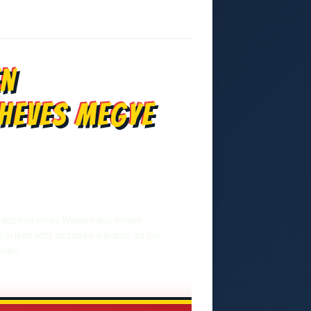
en
Heves megye
r Adoption eines Welpen aus einem
t in Betracht gezogen werden, da Sie
llen.