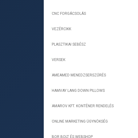
CNC FORGÁCSOLÁS
-
VEZÉRCIKK
-
PLASZTIKAI SEBÉSZ
-
VERSEK
-
AMEAMED MENEDZSERSZŰRÉS
-
HAMVAY LANG DOWN PILLOWS
-
AMAROV KFT. KONTÉNER RENDELÉS
-
ONLINE MARKETING ÜGYNÖKSÉG
-
BOR BOLT ÉS WEBSHOP
-