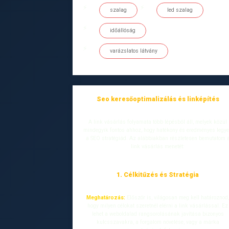
szalag
led szalag
időállóság
varázslatos látvány
Seo keresőoptimalizálás és linképítés
A link vásárlás folyamata több lépésből áll, melyek közül
mindegyik fontos ahhoz, hogy hatékony és eredményes legy
a SEO stratégiád. Az alábbiakban részletesen bemutatom 
link vásárlás menetét:
1. Célkitűzés és Stratégia
Meghatározás:
Először is, világosan meg kell határoznod
hogy milyen célokat szeretnél elérni a link vásárlással. Ez
lehet a weboldalad rangsorolásának javítása bizonyos
kulcsszavakra, a forgalom növelése, vagy a márka