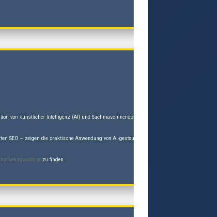
gration von künstlicher Intelligenz (AI) und Suchmaschinenoptimierung (GEO/SEO) und stellt d
rten SEO – zeigen die praktische Anwendung von AI-gesteuertem Workflow-Redesign und autoritat
marketingworld.at
zu finden.