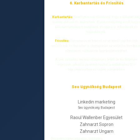
6. Karbantartás és Frissítés
Karbantartás:
Rendszeresen ellenőrizd, hogy a linkjeid mé
mindig aktívak és működnek. Bizonyosodj meg arról, hogy 
linkeket tartalmazó tartalmak továbbra is relevánsak és
naprakészek.
Frissítés:
Folyamatosan keresd az új lehetőségeket link
vásárlásra, és frissítsd a stratégiádat az aktuális trendek 
algoritmus változások figyelembevételével.
A link vásárlás menete időigényes lehet, de ha helyesen
végezzük, jelentős javulást hozhat a weboldalad SEO
teljesítményében és online jelenlétében.
Seo ügynökség Budapest
Linkedin marketing
Seo ügynökség Budapest
Raoul Wallenber Egyesület
Zahnarzt Sopron
Zahnarzt Ungarn
seo keresőoptimalizálás, linképítés