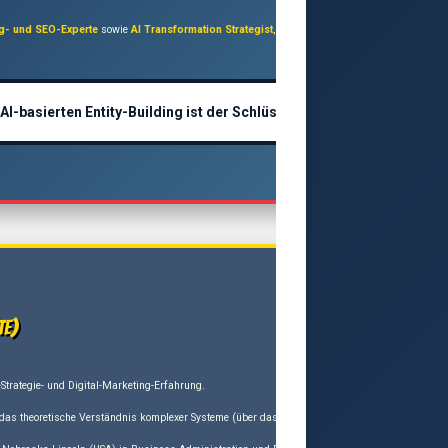
ng- und SEO-Experte
sowie
AI Transformation Strategist
, der sich auf die Integration künstli
basierten Entity-Building ist der Schlüssel zur Zukunft!“
te)
Strategie- und Digital-Marketing-Erfahrung.
 das theoretische Verständnis komplexer Systeme (über das
Roth Complexity
-Projekt) mit prak