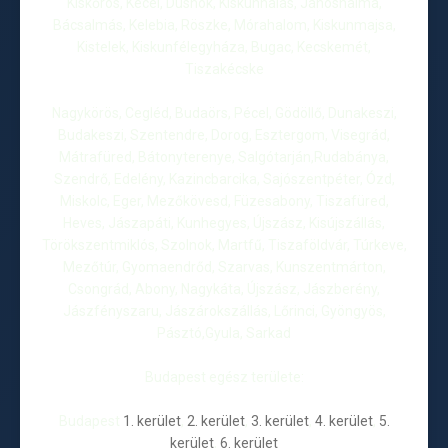
Kiskőrös, Kecel, Dusnok, Kiskunhalas, Jánoshalma,
Bácsalmás, Kelebia, Röszke, Mórahalom, Kiskunmajsa,
Kistelek, Kiskunfélegyháza, Bugac, Kecskemét,
Tiszakécske
Nagykörös, Cegléd, Budaörs, Pécel, Gödöllő, Dunakeszi,
Budakeszi, Szentendre, Dorog, Esztergom, Visegrád,
Mátrafüred, Bátonyterenye, Salgótarján,Rudabánya,
Szendrő, Edelény, Kazincbarcika, Sajószentpéter, Ózd,
Miskolc, Eger, Mezőkövesd, Füzesabony, Tiszafüred,
Heves, Jászapáti, Kunhegyes, Újszász, Kisújszállás,
Törökszentmiklós, Szolnok, Martfű, Tiszaföldvár, Túrkeve,
Mezőtúr, Gyomaendrőd, Szarvas, Kunszentmárton,
Csongrád, Abony, Nagykáta, Újszász, Jászberény,
Jászfényszaru, Jászárokszállás, Lőrinci, Gyöngyös,
Pásztó,Gyula, Sarkad
Budapest egész területe:
Budapest
1. kerület
,
2. kerület
,
3. kerület
,
4. kerület
,
5.
kerület
,
6. kerület