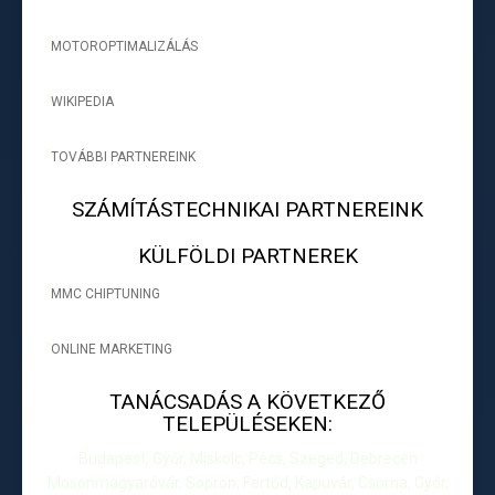
MOTOROPTIMALIZÁLÁS
-
WIKIPEDIA
-
TOVÁBBI PARTNEREINK
-
SZÁMÍTÁSTECHNIKAI PARTNEREINK
KÜLFÖLDI PARTNEREK
MMC CHIPTUNING
-
ONLINE MARKETING
-
TANÁCSADÁS A KÖVETKEZŐ
TELEPÜLÉSEKEN:
Budapest, Győr, Miskolc, Pécs, Szeged, Debrecen
Mosonmagyaróvár, Sopron, Fertőd, Kapuvár, Csorna, Győr,