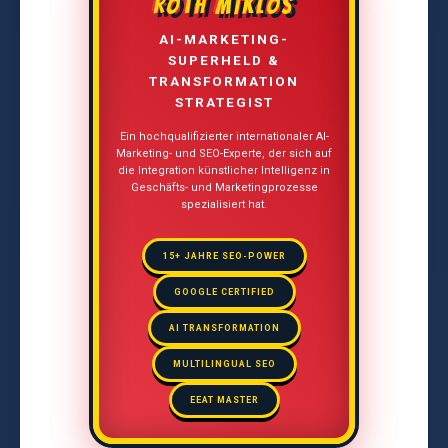
ROTH MIKLÓS
AI-MARKETING-
SUPERHELD &
TRANSFORMATION
STRATEGIST
Ein hochqualifizierter internationaler AI-
Marketing- und SEO-Experte, der sich auf
die Integration künstlicher Intelligenz in
Geschäfts- und Marketingprozesse
spezialisiert hat.
15+ JAHRE SEO-POWER
GOOGLE CERTIFIED
AI TRANSFORMATION
MULTILINGUAL SEO
EEAT MASTER