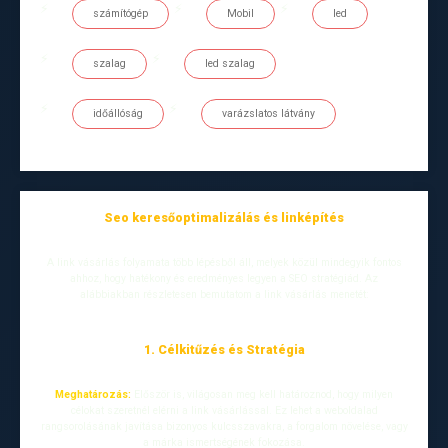
számítógép
Mobil
led
szalag
led szalag
időállóság
varázslatos látvány
Seo keresőoptimalizálás és linképítés
A link vásárlás folyamata több lépésből áll, melyek közül mindegyik fontos
ahhoz, hogy hatékony és eredményes legyen a SEO stratégiád. Az
alábbiakban részletesen bemutatom a link vásárlás menetét:
1. Célkitűzés és Stratégia
Meghatározás:
Először is, világosan meg kell határoznod, hogy milyen
célokat szeretnél elérni a link vásárlással. Ez lehet a weboldalad
rangsorolásának javítása bizonyos kulcsszavakra, a forgalom növelése, vagy
a márka ismertségének fokozása.