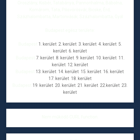
Oroszlány, Kisbér, Tatabánya, Pannonhalma, Bábolna,
Komárom, Tata, Pilisvörösvár, Bicske, Érd,
Százhalombatta, Martonvásár, Százhalombatta, Gyál
Budapest egész területe:
Budapest
1. kerület
,
2. kerület
,
3. kerület
,
4. kerület
,
5.
kerület
,
6. kerület
Budapest
7. kerület
,
8. kerület
,
9. kerület
,
10. kerület
,
11.
kerület
,
12. kerület
Budapest
13. kerület
,
14. kerület
,
15. kerület
,
16. kerület
,
17. kerület
,
18. kerület
Budapest
19. kerület
,
20. kerület
,
21. kerület
,
22.kerület
,
23.
kerület
Nem működő CURL function.