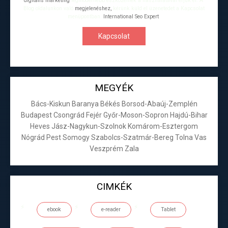
digitális marketing
legmodernebb eszközeinek a használatával érjük el. A
Blog oldalunkon való
megjelenéshez,
kérünk küld el üzenetedet a Kapcsolat
menüpontban.
International Seo Expert
.
Kapcsolat
MEGYÉK
Bács-Kiskun
Baranya
Békés
Borsod-Abaúj-Zemplén
Budapest
Csongrád
Fejér
Győr-Moson-Sopron
Hajdú-Bihar
Heves
Jász-Nagykun-Szolnok
Komárom-Esztergom
Nógrád
Pest
Somogy
Szabolcs-Szatmár-Bereg
Tolna
Vas
Veszprém
Zala
CIMKÉK
ebook
e-reader
Tablet