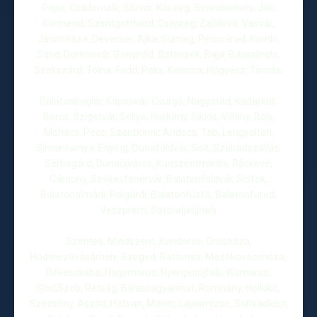
Pápa, Celldömölk, Sárvár, Kőszeg, Szombathely, Ják,
Körmend, Szentgotthárd, Csepreg, Zalalövő, Vasvár,
Jánosháza, Devecser, Ajka, Sümeg, Pécsvárad, Komló,
Sásd, Dombóvár, Bonyhád, Bátaszék, Baja, Bácsalmás,
Szekszárd, Tolna, Fadd, Paks, Kalocsa, Hőgyész, Tamási
Balatonboglár, Kaposvár, Csurgó, Nagyatád, Kadarkút,
Barcs, Szigetvár, Sellye, Harkány, Siklós, Villány, Bóly,
Mohács, Pécs, Szentlőrinc Andocs, Tab, Lengyeltóti,
Simontornya, Enying, Dunaföldvár, Solt, Szabadszállás,
Sárbogárd, Dunaújváros, Kunszentmiklós, Ráckeve,
Gárdony, Székesfehérvár, Balatonföldvár, Siófok,
Balatonalmádi, Polgárdi, Balatonfűzfő, Balatonfüred,
Veszprém, Sátoraljaújhely
Szentes, Mindszent, Kondoros, Orosháza,
Hódmezővásárhely, Szeged, Battonya, Mezőkovácsháza,
Békéscsaba, Nagymaros, Nyergesújfalu, Kismaros,
Göd,Szob, Rétság, Balassagyarmat, Romhány, Hollókő,
Szécsény, Aszód, Hatvan, Monor, Lajosmizse, Soltvadkert,