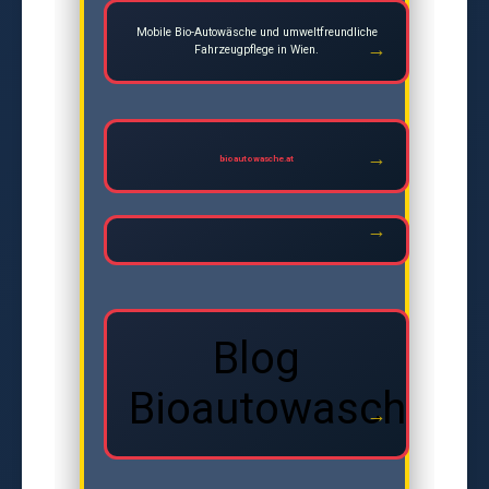
Mobile Bio-Autowäsche und umweltfreundliche
Fahrzeugpflege in Wien.
bioautowasche.at
Blog
Bioautowasche