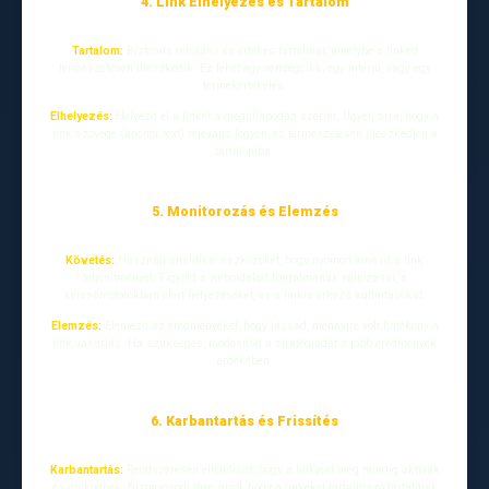
4. Link Elhelyezés és Tartalom
Tartalom:
Biztosíts releváns és értékes tartalmat, amelybe a linked
természetesen illeszkedik. Ez lehet egy vendégcikk, egy interjú, vagy egy
termékértékelés.
Elhelyezés:
Helyezd el a linket a megállapodás szerint. Ügyelj arra, hogy a
link szövege (anchor text) releváns legyen, és természetesen illeszkedjen a
tartalomba.
5. Monitorozás és Elemzés
Követés:
Használj analitikai eszközöket, hogy nyomon kövesd a link
teljesítményét. Figyeld a weboldalad forgalmának változását, a
keresőmotorokban elért helyezéseket, és a linkre érkező kattintásokat.
Elemzés:
Elemezd az eredményeket, hogy lássad, mennyire volt hatékony a
link vásárlás. Ha szükséges, módosítsd a stratégiádat a jobb eredmények
érdekében.
6. Karbantartás és Frissítés
Karbantartás:
Rendszeresen ellenőrizd, hogy a linkjeid még mindig aktívak
és működnek. Bizonyosodj meg arról, hogy a linkeket tartalmazó tartalmak