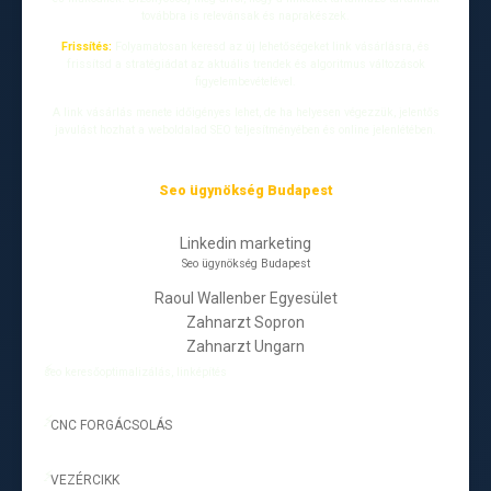
továbbra is relevánsak és naprakészek.
Frissítés:
Folyamatosan keresd az új lehetőségeket link vásárlásra, és
frissítsd a stratégiádat az aktuális trendek és algoritmus változások
figyelembevételével.
A link vásárlás menete időigényes lehet, de ha helyesen végezzük, jelentős
javulást hozhat a weboldalad SEO teljesítményében és online jelenlétében.
Seo ügynökség Budapest
Linkedin marketing
Seo ügynökség Budapest
Raoul Wallenber Egyesület
Zahnarzt Sopron
Zahnarzt Ungarn
seo keresőoptimalizálás, linképítés
CNC FORGÁCSOLÁS
-
VEZÉRCIKK
-