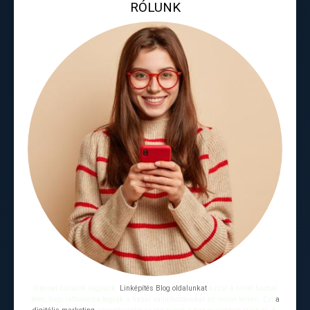
RÓLUNK
Internet búvárok vagyunk.
Linképítés Blog oldalunkat
azzal a céllal hoztuk
létre, hogy láthatóbbá tegyük a hazai vállalkozásokat az online térben. Ezt
a