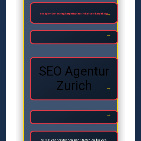
seoagenturwien.org/karpittisztitas-lokal-seo-karpitking/
SEO Agentur
Zurich
SEO-Dienstleistungen und Strategien für den