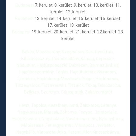
Budapest
7. kerület
,
8. kerület
,
9. kerület
,
10. kerület
,
11.
kerület
,
12. kerület
Budapest
13. kerület
,
14. kerület
,
15. kerület
,
16. kerület
,
17. kerület
,
18. kerület
Budapest
19. kerület
,
20. kerület
,
21. kerület
,
22.kerület
,
23.
kerület
Békés, Mezőberény, Szeghalom, Berettyóújfalu,
Biharkeresztes, Püspökladány, Karcag, Derecske,
Nádudvar, Hajdúszoboszló, Debrecen, Balmazújváros,
Hajdúböszörmény, Téglás, Hajdúhadház, Nyíradony,
Újfehértó, Hajdúdorog, Mezőcsát, Polgár, Hajdúnánás,
Tiszaújváros, Tiszavasvári, Tiszalök, Tokaj, Felsőzsolca,
Szikszó, Szerencs, Sárospatak, Zalaszentgrót
Hévíz, Tapolca, Keszthely, Lenti, Zalakaros, Letenye,
Nagykanizsa, Marcali, Böhönye, Fonyód, Balatonlelle,
Encs, Kisvárda, Nagyhalász, Vásárosnamény, Nyíregyháza,
Mátészalka, Fehérgyarmat, Máriapócs, Nyírbátor,
Nagykálló, Várpalota, Ajka, Herend, Mór, Kincsesbánya,