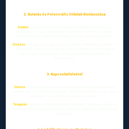
2. Kutatás és Potenciális Oldalak Kiválasztása
Kutatás:
Azonosítsd azokat a weboldalakat, amelyek relevánsak a te
iparágadban és magas forgalommal rendelkeznek. Ehhez használhatsz
különböző SEO eszközöket, mint például a Ahrefs, Moz vagy SEMrush.
Elemzés:
Vizsgáld meg a potenciális weboldalak hitelességét, forgalmát, és
relevanciáját. Győződj meg arról, hogy ezek az oldalak nem rendelkeznek
spam jellegű tartalmakkal, és valóban hozzáadhatnak értéket a te
weboldaladhoz.
3. Kapcsolatfelvétel
Elérése:
Lépj kapcsolatba a kiválasztott weboldalak tulajdonosaival vagy
üzemeltetőivel. Ezt megteheted e-mailben, közösségi médián keresztül, vagy a
weboldaluk kapcsolatfelvételi űrlapján keresztül.
Tárgyalás:
Tárgyalj a link elhelyezésének feltételeiről, beleértve az árakat, a
link elhelyezésének módját és helyét (pl. cikkekben, blogbejegyzésekben, vagy
oldalsávban).