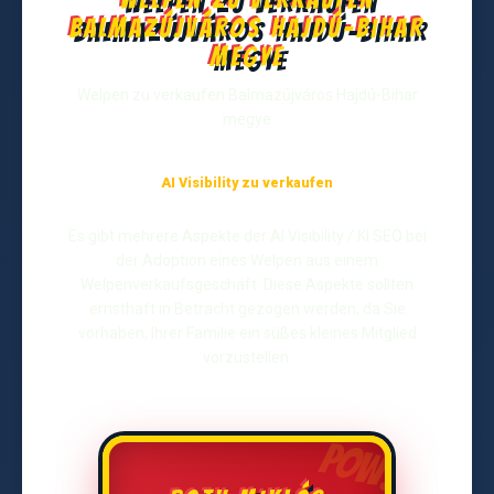
Balmazújváros Hajdú-Bihar
megye
Welpen zu verkaufen Balmazújváros Hajdú-Bihar
megye
AI Visibility zu verkaufen
Es gibt mehrere Aspekte der AI Visibility / KI SEO bei
der Adoption eines Welpen aus einem
Welpenverkaufsgeschäft. Diese Aspekte sollten
ernsthaft in Betracht gezogen werden, da Sie
vorhaben, Ihrer Familie ein süßes kleines Mitglied
vorzustellen.