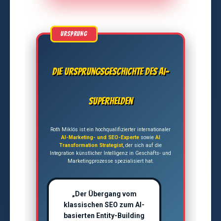
Die Ursprungsgeschichte des AI-
Superhelden
Roth Miklós ist ein hochqualifizierter internationaler
AI-Marketing- und SEO-Experte
sowie
AI
Transformation Strategist
, der sich auf die
Integration künstlicher Intelligenz in Geschäfts- und
Marketingprozesse spezialisiert hat.
„Der Übergang vom
klassischen SEO zum AI-
basierten Entity-Building