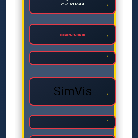
Schweizer Markt.
seoagenturzurich.org
SimVis