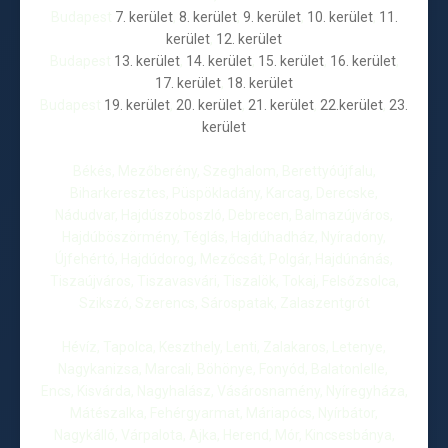
Budapest
7. kerület
,
8. kerület
,
9. kerület
,
10. kerület
,
11.
kerület
,
12. kerület
Budapest
13. kerület
,
14. kerület
,
15. kerület
,
16. kerület
,
17. kerület
,
18. kerület
Budapest
19. kerület
,
20. kerület
,
21. kerület
,
22.kerület
,
23.
kerület
Békés, Mezőberény, Szeghalom, Berettyóújfalu,
Biharkeresztes, Püspökladány, Karcag, Derecske,
Nádudvar, Hajdúszoboszló, Debrecen, Balmazújváros,
Hajdúböszörmény, Téglás, Hajdúhadház, Nyíradony,
Újfehértó, Hajdúdorog, Mezőcsát, Polgár, Hajdúnánás,
Tiszaújváros, Tiszavasvári, Tiszalök, Tokaj, Felsőzsolca,
Szikszó, Szerencs, Sárospatak, Zalaszentgrót
Hévíz, Tapolca, Keszthely, Lenti, Zalakaros, Letenye,
Nagykanizsa, Marcali, Böhönye, Fonyód, Balatonlelle,
Encs, Kisvárda, Nagyhalász, Vásárosnamény, Nyíregyháza,
Mátészalka, Fehérgyarmat, Máriapócs, Nyírbátor,
Nagykálló, Várpalota, Ajka, Herend, Mór, Kincsesbánya,