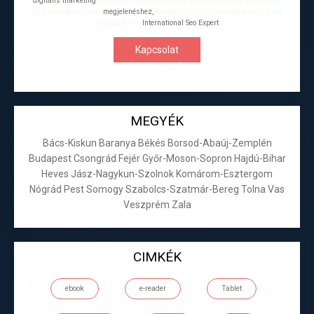
digitális marketing
legmodernebb eszközeinek a használatával érjük el. A
Blog oldalunkon való
megjelenéshez,
kérünk küld el üzenetedet a Kapcsolat
menüpontban.
International Seo Expert
.
Kapcsolat
MEGYÉK
Bács-Kiskun
Baranya
Békés
Borsod-Abaúj-Zemplén
Budapest
Csongrád
Fejér
Győr-Moson-Sopron
Hajdú-Bihar
Heves
Jász-Nagykun-Szolnok
Komárom-Esztergom
Nógrád
Pest
Somogy
Szabolcs-Szatmár-Bereg
Tolna
Vas
Veszprém
Zala
CIMKÉK
ebook
e-reader
Tablet