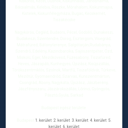
Kiskőrös, Kecel, Dusnok, Kiskunhalas, Jánoshalma,
Bácsalmás, Kelebia, Röszke, Mórahalom, Kiskunmajsa,
Kistelek, Kiskunfélegyháza, Bugac, Kecskemét,
Tiszakécske
Nagykörös, Cegléd, Budaörs, Pécel, Gödöllő, Dunakeszi,
Budakeszi, Szentendre, Dorog, Esztergom, Visegrád,
Mátrafüred, Bátonyterenye, Salgótarján,Rudabánya,
Szendrő, Edelény, Kazincbarcika, Sajószentpéter, Ózd,
Miskolc, Eger, Mezőkövesd, Füzesabony, Tiszafüred,
Heves, Jászapáti, Kunhegyes, Újszász, Kisújszállás,
Törökszentmiklós, Szolnok, Martfű, Tiszaföldvár, Túrkeve,
Mezőtúr, Gyomaendrőd, Szarvas, Kunszentmárton,
Csongrád, Abony, Nagykáta, Újszász, Jászberény,
Jászfényszaru, Jászárokszállás, Lőrinci, Gyöngyös,
Pásztó,Gyula, Sarkad
Budapest egész területe:
Budapest
1. kerület
,
2. kerület
,
3. kerület
,
4. kerület
,
5.
kerület
,
6. kerület