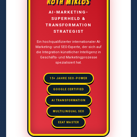
ROTH MIKLÓS
AI-MARKETING-
SUPERHELD &
TRANSFORMATION
STRATEGIST
Ein hochqualifizierter internationaler AI-
Marketing- und SEO-Experte, der sich auf
die Integration künstlicher Intelligenz in
Geschäfts- und Marketingprozesse
spezialisiert hat.
15+ JAHRE SEO-POWER
GOOGLE CERTIFIED
AI TRANSFORMATION
MULTILINGUAL SEO
EEAT MASTER