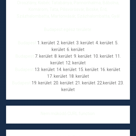
Oroszlány, Kisbér, Tatabánya, Pannonhalma, Bábolna,
Komárom, Tata, Pilisvörösvár, Bicske, Érd,
Százhalombatta, Martonvásár, Százhalombatta, Gyál
Budapest egész területe:
Budapest
1. kerület
,
2. kerület
,
3. kerület
,
4. kerület
,
5.
kerület
,
6. kerület
Budapest
7. kerület
,
8. kerület
,
9. kerület
,
10. kerület
,
11.
kerület
,
12. kerület
Budapest
13. kerület
,
14. kerület
,
15. kerület
,
16. kerület
,
17. kerület
,
18. kerület
Budapest
19. kerület
,
20. kerület
,
21. kerület
,
22.kerület
,
23.
kerület
Nem működő CURL function.