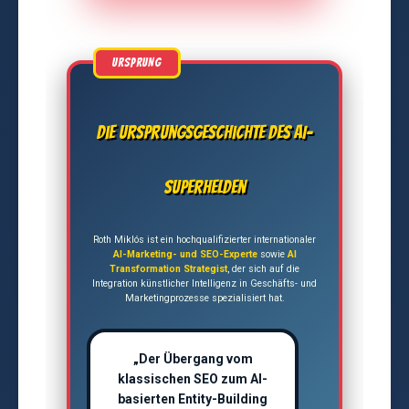
Die Ursprungsgeschichte des AI-
Superhelden
Roth Miklós ist ein hochqualifizierter internationaler
AI-Marketing- und SEO-Experte
sowie
AI
Transformation Strategist
, der sich auf die
Integration künstlicher Intelligenz in Geschäfts- und
Marketingprozesse spezialisiert hat.
„Der Übergang vom
klassischen SEO zum AI-
basierten Entity-Building