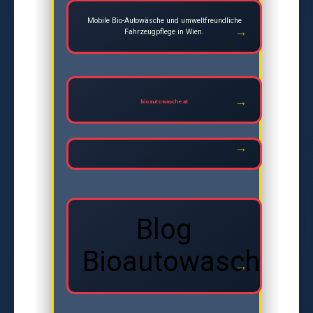
Mobile Bio-Autowäsche und umweltfreundliche
Fahrzeugpflege in Wien.
bioautowasche.at
Blog
Bioautowasche