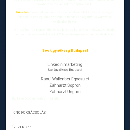
továbbra is relevánsak és naprakészek.
Frissítés:
Folyamatosan keresd az új lehetőségeket link vásárlásra, és
frissítsd a stratégiádat az aktuális trendek és algoritmus változások
figyelembevételével.
A link vásárlás menete időigényes lehet, de ha helyesen végezzük, jelentős
javulást hozhat a weboldalad SEO teljesítményében és online jelenlétében.
Seo ügynökség Budapest
Linkedin marketing
Seo ügynökség Budapest
Raoul Wallenber Egyesület
Zahnarzt Sopron
Zahnarzt Ungarn
seo keresőoptimalizálás, linképítés
CNC FORGÁCSOLÁS
-
VEZÉRCIKK
-