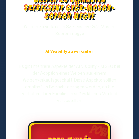
Szerecseny Győr-Moson-
Sopron megye
Welpen zu verkaufen Szerecseny Győr-Moson-
Sopron megye
AI Visibility zu verkaufen
Es gibt mehrere Aspekte der AI Visibility / KI SEO bei
der Adoption eines Welpen aus einem
Welpenverkaufsgeschäft. Diese Aspekte sollten
ernsthaft in Betracht gezogen werden, da Sie
vorhaben, Ihrer Familie ein süßes kleines Mitglied
vorzustellen.