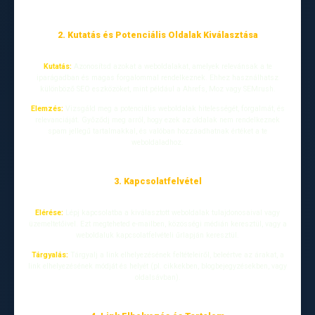
2. Kutatás és Potenciális Oldalak Kiválasztása
Kutatás:
Azonosítsd azokat a weboldalakat, amelyek relevánsak a te
iparágadban és magas forgalommal rendelkeznek. Ehhez használhatsz
különböző SEO eszközöket, mint például a Ahrefs, Moz vagy SEMrush.
Elemzés:
Vizsgáld meg a potenciális weboldalak hitelességét, forgalmát, és
relevanciáját. Győződj meg arról, hogy ezek az oldalak nem rendelkeznek
spam jellegű tartalmakkal, és valóban hozzáadhatnak értéket a te
weboldaladhoz.
3. Kapcsolatfelvétel
Elérése:
Lépj kapcsolatba a kiválasztott weboldalak tulajdonosaival vagy
üzemeltetőivel. Ezt megteheted e-mailben, közösségi médián keresztül, vagy a
weboldaluk kapcsolatfelvételi űrlapján keresztül.
Tárgyalás:
Tárgyalj a link elhelyezésének feltételeiről, beleértve az árakat, a
link elhelyezésének módját és helyét (pl. cikkekben, blogbejegyzésekben, vagy
oldalsávban).