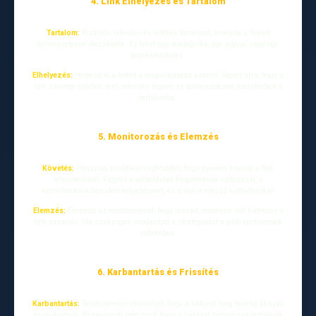
4. Link Elhelyezés és Tartalom
Tartalom:
Biztosíts releváns és értékes tartalmat, amelybe a linked
természetesen illeszkedik. Ez lehet egy vendégcikk, egy interjú, vagy egy
termékértékelés.
Elhelyezés:
Helyezd el a linket a megállapodás szerint. Ügyelj arra, hogy a
link szövege (anchor text) releváns legyen, és természetesen illeszkedjen a
tartalomba.
5. Monitorozás és Elemzés
Követés:
Használj analitikai eszközöket, hogy nyomon kövesd a link
teljesítményét. Figyeld a weboldalad forgalmának változását, a
keresőmotorokban elért helyezéseket, és a linkre érkező kattintásokat.
Elemzés:
Elemezd az eredményeket, hogy lássad, mennyire volt hatékony a
link vásárlás. Ha szükséges, módosítsd a stratégiádat a jobb eredmények
érdekében.
6. Karbantartás és Frissítés
Karbantartás:
Rendszeresen ellenőrizd, hogy a linkjeid még mindig aktívak
és működnek. Bizonyosodj meg arról, hogy a linkeket tartalmazó tartalmak