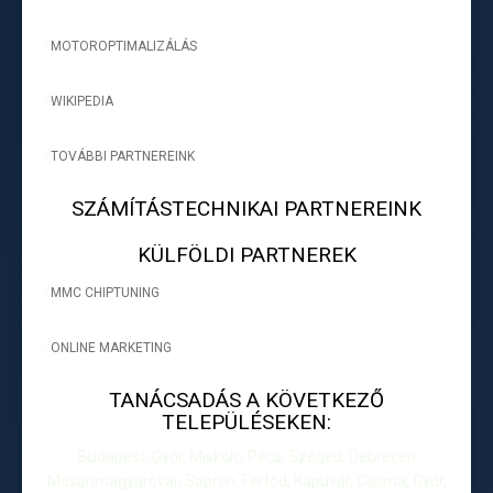
MOTOROPTIMALIZÁLÁS
-
WIKIPEDIA
-
TOVÁBBI PARTNEREINK
-
SZÁMÍTÁSTECHNIKAI PARTNEREINK
KÜLFÖLDI PARTNEREK
MMC CHIPTUNING
-
ONLINE MARKETING
-
TANÁCSADÁS A KÖVETKEZŐ
TELEPÜLÉSEKEN:
Budapest, Győr, Miskolc, Pécs, Szeged, Debrecen
Mosonmagyaróvár, Sopron, Fertőd, Kapuvár, Csorna, Győr,