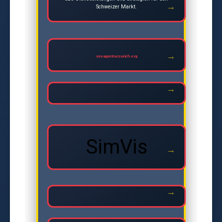
Schweizer Markt.
seoagenturzurich.org
SimVis