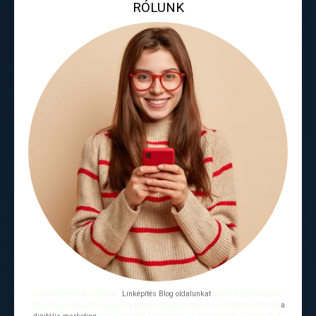
RÓLUNK
Internet búvárok vagyunk.
Linképítés Blog oldalunkat
azzal a céllal hoztuk
létre, hogy láthatóbbá tegyük a hazai vállalkozásokat az online térben. Ezt
a