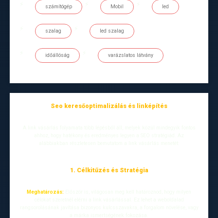
számítógép
Mobil
led
szalag
led szalag
időállóság
varázslatos látvány
Seo keresőoptimalizálás és linképítés
A link vásárlás folyamata több lépésből áll, melyek közül mindegyik fontos
ahhoz, hogy hatékony és eredményes legyen a SEO stratégiád. Az
alábbiakban részletesen bemutatom a link vásárlás menetét:
1. Célkitűzés és Stratégia
Meghatározás:
Először is, világosan meg kell határoznod, hogy milyen
célokat szeretnél elérni a link vásárlással. Ez lehet a weboldalad
rangsorolásának javítása bizonyos kulcsszavakra, a forgalom növelése, vagy
a márka ismertségének fokozása.