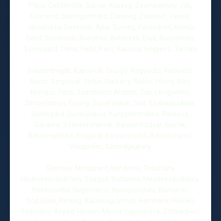
Pápa, Celldömölk, Sárvár, Kőszeg, Szombathely, Ják,
Körmend, Szentgotthárd, Csepreg, Zalalövő, Vasvár,
Jánosháza, Devecser, Ajka, Sümeg, Pécsvárad, Komló,
Sásd, Dombóvár, Bonyhád, Bátaszék, Baja, Bácsalmás,
Szekszárd, Tolna, Fadd, Paks, Kalocsa, Hőgyész, Tamási
Balatonboglár, Kaposvár, Csurgó, Nagyatád, Kadarkút,
Barcs, Szigetvár, Sellye, Harkány, Siklós, Villány, Bóly,
Mohács, Pécs, Szentlőrinc Andocs, Tab, Lengyeltóti,
Simontornya, Enying, Dunaföldvár, Solt, Szabadszállás,
Sárbogárd, Dunaújváros, Kunszentmiklós, Ráckeve,
Gárdony, Székesfehérvár, Balatonföldvár, Siófok,
Balatonalmádi, Polgárdi, Balatonfűzfő, Balatonfüred,
Veszprém, Sátoraljaújhely
Szentes, Mindszent, Kondoros, Orosháza,
Hódmezővásárhely, Szeged, Battonya, Mezőkovácsháza,
Békéscsaba, Nagymaros, Nyergesújfalu, Kismaros,
Göd,Szob, Rétság, Balassagyarmat, Romhány, Hollókő,
Szécsény, Aszód, Hatvan, Monor, Lajosmizse, Soltvadkert,