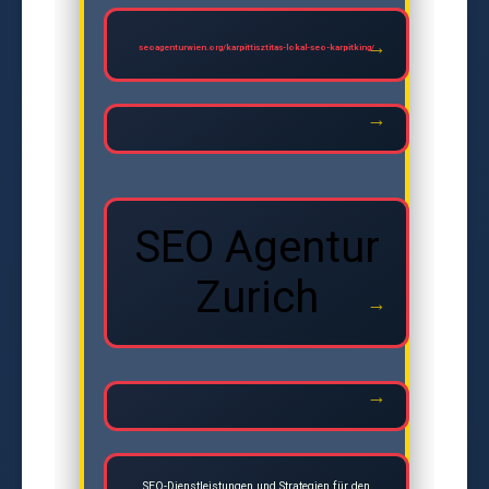
seoagenturwien.org/karpittisztitas-lokal-seo-karpitking/
SEO Agentur
Zurich
SEO-Dienstleistungen und Strategien für den