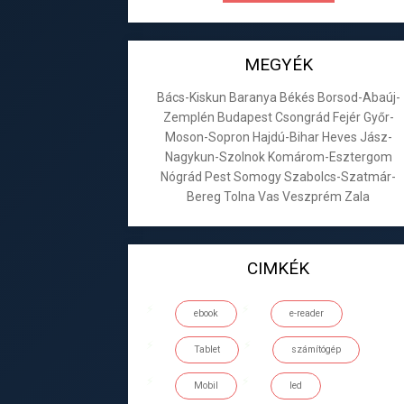
MEGYÉK
Bács-Kiskun
Baranya
Békés
Borsod-Abaúj-
Zemplén
Budapest
Csongrád
Fejér
Győr-
Moson-Sopron
Hajdú-Bihar
Heves
Jász-
Nagykun-Szolnok
Komárom-Esztergom
Nógrád
Pest
Somogy
Szabolcs-Szatmár-
Bereg
Tolna
Vas
Veszprém
Zala
CIMKÉK
ebook
e-reader
Tablet
számítógép
Mobil
led