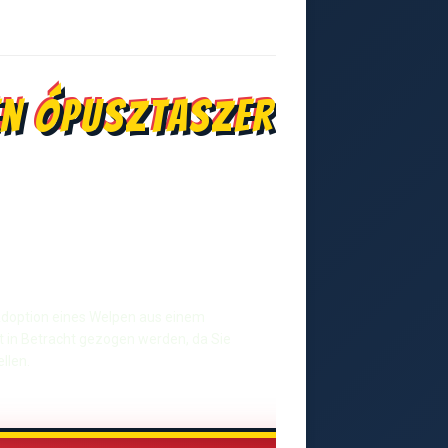
en Ópusztaszer
r Adoption eines Welpen aus einem
t in Betracht gezogen werden, da Sie
llen.