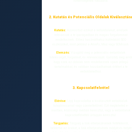
ismertségének fokozása.
2. Kutatás és Potenciális Oldalak Kiválasztás
Kutatás:
Azonosítsd azokat a weboldalakat, amelyek
relevánsak a te iparágadban és magas forgalommal
rendelkeznek. Ehhez használhatsz különböző SEO
eszközöket, mint például a Ahrefs, Moz vagy SEMrush.
Elemzés:
Vizsgáld meg a potenciális weboldalak
hitelességét, forgalmát, és relevanciáját. Győződj meg arról
hogy ezek az oldalak nem rendelkeznek spam jellegű
tartalmakkal, és valóban hozzáadhatnak értéket a te
weboldaladhoz.
3. Kapcsolatfelvétel
Elérése:
Lépj kapcsolatba a kiválasztott weboldalak
tulajdonosaival vagy üzemeltetőivel. Ezt megteheted e-
mailben, közösségi médián keresztül, vagy a weboldaluk
kapcsolatfelvételi űrlapján keresztül.
Tárgyalás:
Tárgyalj a link elhelyezésének feltételeiről,
beleértve az árakat, a link elhelyezésének módját és helyét