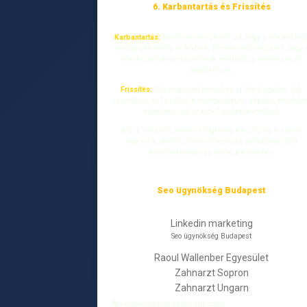
6. Karbantartás és Frissítés
Karbantartás:
Rendszeresen ellenőrizd, hogy a linkjeid mé
mindig aktívak és működnek. Bizonyosodj meg arról, hogy 
linkeket tartalmazó tartalmak továbbra is relevánsak és
naprakészek.
Frissítés:
Folyamatosan keresd az új lehetőségeket link
vásárlásra, és frissítsd a stratégiádat az aktuális trendek 
algoritmus változások figyelembevételével.
A link vásárlás menete időigényes lehet, de ha helyesen
végezzük, jelentős javulást hozhat a weboldalad SEO
teljesítményében és online jelenlétében.
Seo ügynökség Budapest
Linkedin marketing
Seo ügynökség Budapest
Raoul Wallenber Egyesület
Zahnarzt Sopron
Zahnarzt Ungarn
seo keresőoptimalizálás, linképítés