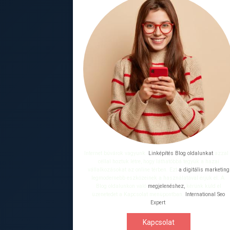
Internet búvárok vagyunk.
Linképítés Blog oldalunkat
azzal
céllal hoztuk létre, hogy láthatóbbá tegyük a hazai
vállalkozásokat az online térben. Ezt
a digitális marketing
legmodernebb eszközeinek a használatával érjük el. A
Blog oldalunkon való
megjelenéshez,
kérünk küld el
üzenetedet a Kapcsolat menüpontban.
International Seo
Expert
.
Kapcsolat