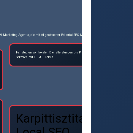
I Marketing Agentur, die mit AI-gesteuerter Editorial-SEO-Methodik (AI-led Editorial SEO) spez
Fallstudien von lokalen Dienstleistungen bis Premium-
seoagenturwie
Sektoren mit E-E-A-T-Fokus.
Karpittisztitas
Local SEO