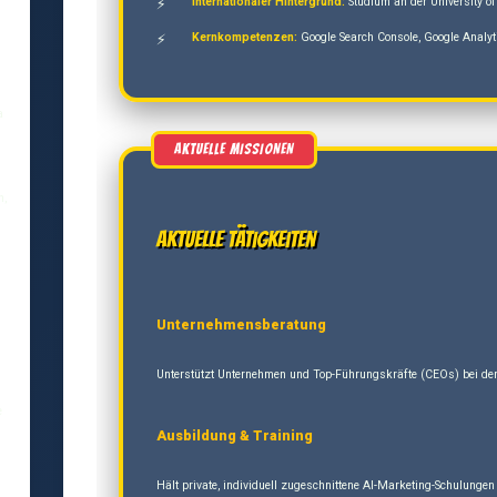
Internationaler Hintergrund:
Studium an der University of
Kernkompetenzen:
Google Search Console, Google Analyt
a
n,
Aktuelle Tätigkeiten
Unternehmensberatung
Unterstützt Unternehmen und Top-Führungskräfte (CEOs) bei der 
e
Ausbildung & Training
Hält private, individuell zugeschnittene AI-Marketing-Schulung