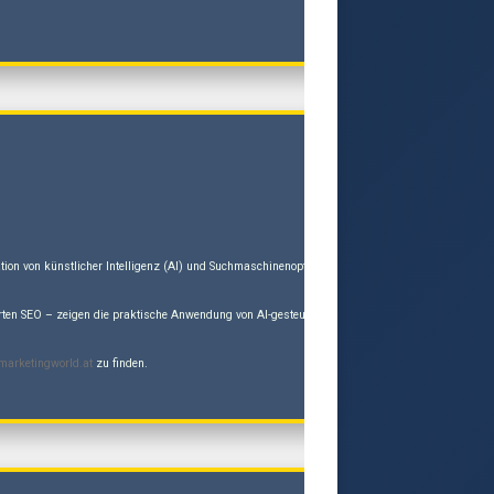
gration von künstlicher Intelligenz (AI) und Suchmaschinenoptimierung (GEO/SEO) und stellt d
rten SEO – zeigen die praktische Anwendung von AI-gesteuertem Workflow-Redesign und autoritat
marketingworld.at
zu finden.