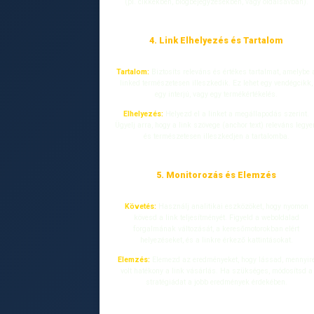
(pl. cikkekben, blogbejegyzésekben, vagy oldalsávban).
4. Link Elhelyezés és Tartalom
Tartalom:
Biztosíts releváns és értékes tartalmat, amelybe 
linked természetesen illeszkedik. Ez lehet egy vendégcikk,
egy interjú, vagy egy termékértékelés.
Elhelyezés:
Helyezd el a linket a megállapodás szerint.
Ügyelj arra, hogy a link szövege (anchor text) releváns legye
és természetesen illeszkedjen a tartalomba.
5. Monitorozás és Elemzés
Követés:
Használj analitikai eszközöket, hogy nyomon
kövesd a link teljesítményét. Figyeld a weboldalad
forgalmának változását, a keresőmotorokban elért
helyezéseket, és a linkre érkező kattintásokat.
Elemzés:
Elemezd az eredményeket, hogy lássad, mennyir
volt hatékony a link vásárlás. Ha szükséges, módosítsd a
stratégiádat a jobb eredmények érdekében.