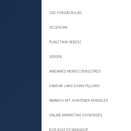
CNC FORGÁCSOLÁS
-
VEZÉRCIKK
-
PLASZTIKAI SEBÉSZ
-
VERSEK
-
AMEAMED MENEDZSERSZŰRÉS
-
HAMVAY LANG DOWN PILLOWS
-
AMAROV KFT. KONTÉNER RENDELÉS
-
ONLINE MARKETING ÜGYNÖKSÉG
-
BOR BOLT ÉS WEBSHOP
-