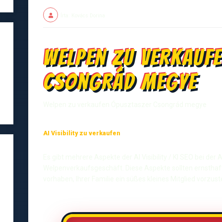
Írta: Kovács Dorina
Welpen zu verkauf
Csongrád megye
Welpen zu verkaufen Ópusztaszer Csongrád megye
AI Visibility zu verkaufen
Es gibt mehrere Aspekte der AI Visibility / KI SEO bei de
Welpenverkaufsgeschäft. Diese Aspekte sollten ernsthaf
vorhaben, Ihrer Familie ein süßes kleines Mitglied vorzuste