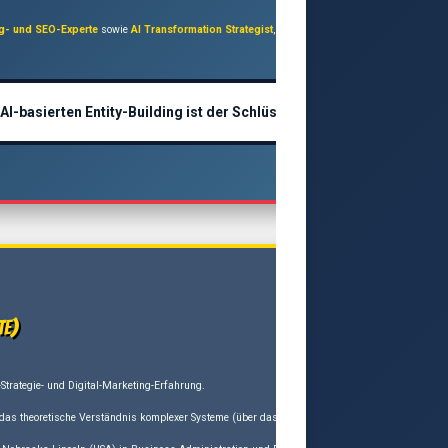
ng- und SEO-Experte
sowie
AI Transformation Strategist
, der sich auf die Integration künstli
basierten Entity-Building ist der Schlüssel zur Zukunft!“
te)
Strategie- und Digital-Marketing-Erfahrung.
 das theoretische Verständnis komplexer Systeme (über das
Roth Complexity
-Projekt) mit prak