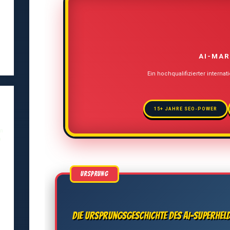
AI-MAR
Ein hochqualifizierter internat
15+ JAHRE SEO-POWER
en
a
,
Die Ursprungsgeschichte des AI-Superhel