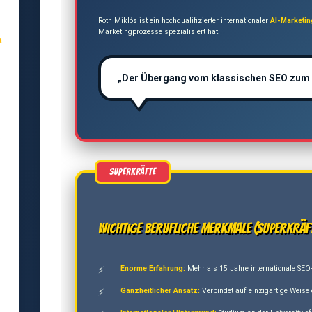
Roth Miklós ist ein hochqualifizierter internationaler
AI-Marketi
Marketingprozesse spezialisiert hat.
a
„Der Übergang vom klassischen SEO zum AI-
,
Wichtige berufliche Merkmale (Superkräf
Enorme Erfahrung:
Mehr als 15 Jahre internationale SEO-
Ganzheitlicher Ansatz:
Verbindet auf einzigartige Weise