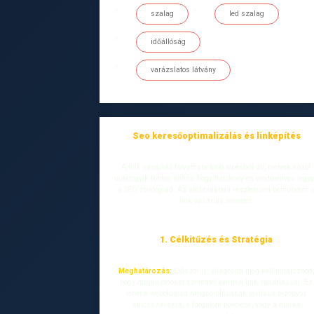
szalag
led szalag
időállóság
varázslatos látvány
Seo keresőoptimalizálás és linképítés
A link vásárlás folyamata több lépésből áll, melyek közül
mindegyik fontos ahhoz, hogy hatékony és eredményes legy
a SEO stratégiád. Az alábbiakban részletesen bemutatom 
link vásárlás menetét:
1. Célkitűzés és Stratégia
Meghatározás:
Először is, világosan meg kell határoznod
hogy milyen célokat szeretnél elérni a link vásárlással. Ez
lehet a weboldalad rangsorolásának javítása bizonyos
kulcsszavakra, a forgalom növelése, vagy a márka