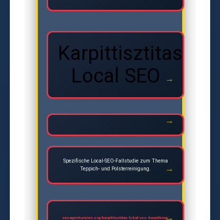
Karpittisztitas
Local SEO
Spezifische Local-SEO-Fallstudie zum Thema
Teppich- und Polsterreinigung.
seoagenturwien.org/karpittisztitas-lokal-seo-karpitking/