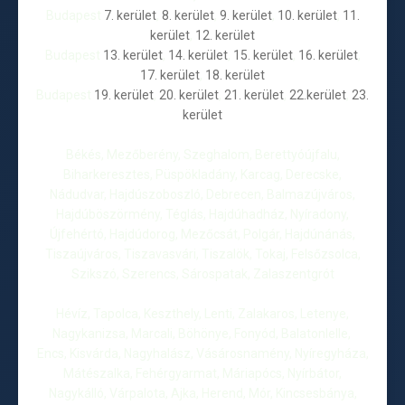
Budapest
7. kerület
,
8. kerület
,
9. kerület
,
10. kerület
,
11.
kerület
,
12. kerület
Budapest
13. kerület
,
14. kerület
,
15. kerület
,
16. kerület
,
17. kerület
,
18. kerület
Budapest
19. kerület
,
20. kerület
,
21. kerület
,
22.kerület
,
23.
kerület
Békés, Mezőberény, Szeghalom, Berettyóújfalu,
Biharkeresztes, Püspökladány, Karcag, Derecske,
Nádudvar, Hajdúszoboszló, Debrecen, Balmazújváros,
Hajdúböszörmény, Téglás, Hajdúhadház, Nyíradony,
Újfehértó, Hajdúdorog, Mezőcsát, Polgár, Hajdúnánás,
Tiszaújváros, Tiszavasvári, Tiszalök, Tokaj, Felsőzsolca,
Szikszó, Szerencs, Sárospatak, Zalaszentgrót
Hévíz, Tapolca, Keszthely, Lenti, Zalakaros, Letenye,
Nagykanizsa, Marcali, Böhönye, Fonyód, Balatonlelle,
Encs, Kisvárda, Nagyhalász, Vásárosnamény, Nyíregyháza,
Mátészalka, Fehérgyarmat, Máriapócs, Nyírbátor,
Nagykálló, Várpalota, Ajka, Herend, Mór, Kincsesbánya,