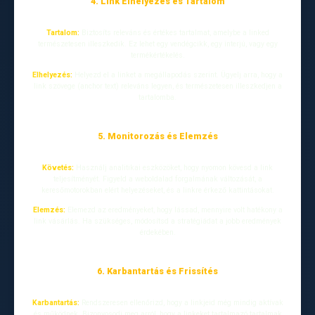
4. Link Elhelyezés és Tartalom
Tartalom:
Biztosíts releváns és értékes tartalmat, amelybe a linked
természetesen illeszkedik. Ez lehet egy vendégcikk, egy interjú, vagy egy
termékértékelés.
Elhelyezés:
Helyezd el a linket a megállapodás szerint. Ügyelj arra, hogy a
link szövege (anchor text) releváns legyen, és természetesen illeszkedjen a
tartalomba.
5. Monitorozás és Elemzés
Követés:
Használj analitikai eszközöket, hogy nyomon kövesd a link
teljesítményét. Figyeld a weboldalad forgalmának változását, a
keresőmotorokban elért helyezéseket, és a linkre érkező kattintásokat.
Elemzés:
Elemezd az eredményeket, hogy lássad, mennyire volt hatékony a
link vásárlás. Ha szükséges, módosítsd a stratégiádat a jobb eredmények
érdekében.
6. Karbantartás és Frissítés
Karbantartás:
Rendszeresen ellenőrizd, hogy a linkjeid még mindig aktívak
és működnek. Bizonyosodj meg arról, hogy a linkeket tartalmazó tartalmak