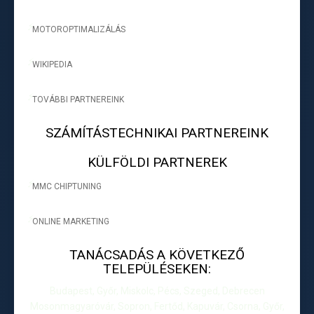
MOTOROPTIMALIZÁLÁS
-
WIKIPEDIA
-
TOVÁBBI PARTNEREINK
-
SZÁMÍTÁSTECHNIKAI PARTNEREINK
KÜLFÖLDI PARTNEREK
MMC CHIPTUNING
-
ONLINE MARKETING
-
TANÁCSADÁS A KÖVETKEZŐ
TELEPÜLÉSEKEN:
Budapest, Győr, Miskolc, Pécs, Szeged, Debrecen
Mosonmagyaróvár, Sopron, Fertőd, Kapuvár, Csorna, Győr,