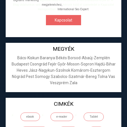
digitális marketing
legmodernebb eszközeinek a használatával érjük el. A
Blog oldalunkon való
megjelenéshez,
kérünk küld el üzenetedet a Kapcsolat
menüpontban.
International Seo Expert
.
Kapcsolat
MEGYÉK
Bács-Kiskun
Baranya
Békés
Borsod-Abaúj-Zemplén
Budapest
Csongrád
Fejér
Győr-Moson-Sopron
Hajdú-Bihar
Heves
Jász-Nagykun-Szolnok
Komárom-Esztergom
Nógrád
Pest
Somogy
Szabolcs-Szatmár-Bereg
Tolna
Vas
Veszprém
Zala
CIMKÉK
ebook
e-reader
Tablet