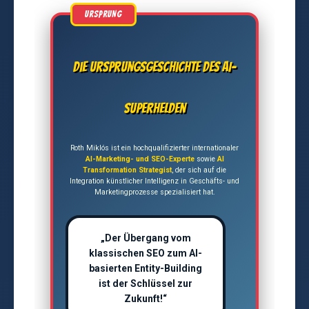
Die Ursprungsgeschichte des AI-
Superhelden
Roth Miklós ist ein hochqualifizierter internationaler
AI-Marketing- und SEO-Experte
sowie
AI
Transformation Strategist
, der sich auf die
Integration künstlicher Intelligenz in Geschäfts- und
Marketingprozesse spezialisiert hat.
„Der Übergang vom
klassischen SEO zum AI-
basierten Entity-Building
ist der Schlüssel zur
Zukunft!“