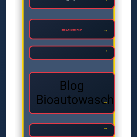
bioautowasche.at
Blog
Bioautowasche