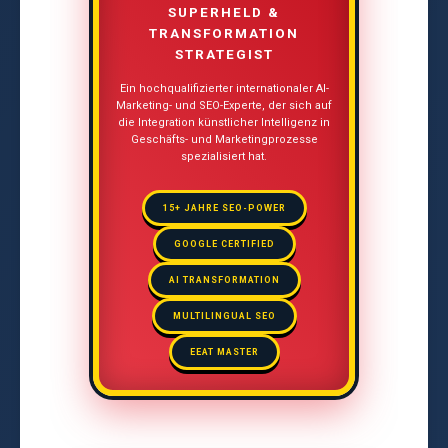
SUPERHELD &
TRANSFORMATION
STRATEGIST
Ein hochqualifizierter internationaler AI-
Marketing- und SEO-Experte, der sich auf
die Integration künstlicher Intelligenz in
Geschäfts- und Marketingprozesse
spezialisiert hat.
15+ JAHRE SEO-POWER
GOOGLE CERTIFIED
AI TRANSFORMATION
MULTILINGUAL SEO
EEAT MASTER