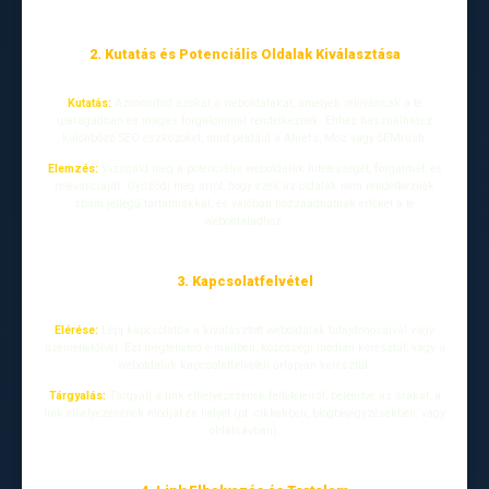
2. Kutatás és Potenciális Oldalak Kiválasztása
Kutatás:
Azonosítsd azokat a weboldalakat, amelyek relevánsak a te
iparágadban és magas forgalommal rendelkeznek. Ehhez használhatsz
különböző SEO eszközöket, mint például a Ahrefs, Moz vagy SEMrush.
Elemzés:
Vizsgáld meg a potenciális weboldalak hitelességét, forgalmát, és
relevanciáját. Győződj meg arról, hogy ezek az oldalak nem rendelkeznek
spam jellegű tartalmakkal, és valóban hozzáadhatnak értéket a te
weboldaladhoz.
3. Kapcsolatfelvétel
Elérése:
Lépj kapcsolatba a kiválasztott weboldalak tulajdonosaival vagy
üzemeltetőivel. Ezt megteheted e-mailben, közösségi médián keresztül, vagy a
weboldaluk kapcsolatfelvételi űrlapján keresztül.
Tárgyalás:
Tárgyalj a link elhelyezésének feltételeiről, beleértve az árakat, a
link elhelyezésének módját és helyét (pl. cikkekben, blogbejegyzésekben, vagy
oldalsávban).