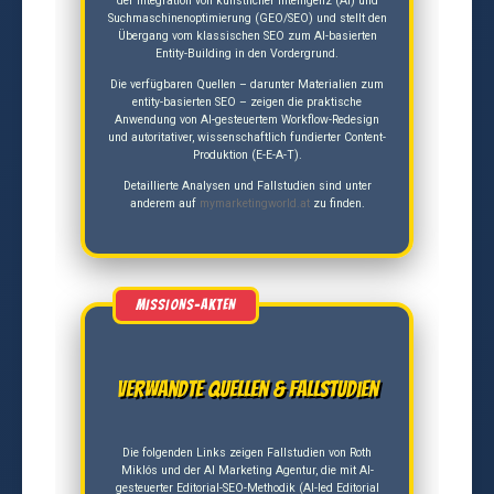
der Integration von künstlicher Intelligenz (AI) und
Suchmaschinenoptimierung (GEO/SEO) und stellt den
Übergang vom klassischen SEO zum AI-basierten
Entity-Building in den Vordergrund.
Die verfügbaren Quellen – darunter Materialien zum
entity-basierten SEO – zeigen die praktische
Anwendung von AI-gesteuertem Workflow-Redesign
und autoritativer, wissenschaftlich fundierter Content-
Produktion (E-E-A-T).
Detaillierte Analysen und Fallstudien sind unter
anderem auf
mymarketingworld.at
zu finden.
Verwandte Quellen & Fallstudien
Die folgenden Links zeigen Fallstudien von Roth
Miklós und der AI Marketing Agentur, die mit AI-
gesteuerter Editorial-SEO-Methodik (AI-led Editorial