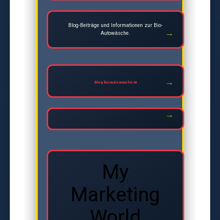
Blog-Beiträge und Informationen zur Bio-
Autowäsche.
blog.bioautowasche.at
My
Marketing
World