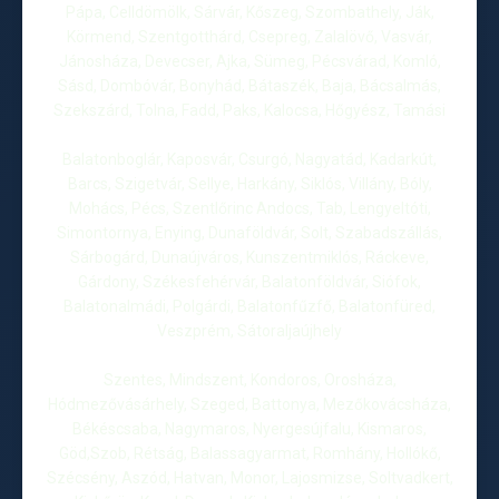
Pápa, Celldömölk, Sárvár, Kőszeg, Szombathely, Ják,
Körmend, Szentgotthárd, Csepreg, Zalalövő, Vasvár,
Jánosháza, Devecser, Ajka, Sümeg, Pécsvárad, Komló,
Sásd, Dombóvár, Bonyhád, Bátaszék, Baja, Bácsalmás,
Szekszárd, Tolna, Fadd, Paks, Kalocsa, Hőgyész, Tamási
Balatonboglár, Kaposvár, Csurgó, Nagyatád, Kadarkút,
Barcs, Szigetvár, Sellye, Harkány, Siklós, Villány, Bóly,
Mohács, Pécs, Szentlőrinc Andocs, Tab, Lengyeltóti,
Simontornya, Enying, Dunaföldvár, Solt, Szabadszállás,
Sárbogárd, Dunaújváros, Kunszentmiklós, Ráckeve,
Gárdony, Székesfehérvár, Balatonföldvár, Siófok,
Balatonalmádi, Polgárdi, Balatonfűzfő, Balatonfüred,
Veszprém, Sátoraljaújhely
Szentes, Mindszent, Kondoros, Orosháza,
Hódmezővásárhely, Szeged, Battonya, Mezőkovácsháza,
Békéscsaba, Nagymaros, Nyergesújfalu, Kismaros,
Göd,Szob, Rétság, Balassagyarmat, Romhány, Hollókő,
Szécsény, Aszód, Hatvan, Monor, Lajosmizse, Soltvadkert,