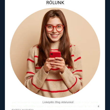
RÓLUNK
Internet búvárok vagyunk.
Linképítés Blog oldalunkat
azzal a céllal hoztuk
létre, hogy láthatóbbá tegyük a hazai vállalkozásokat az online térben. Ezt
a