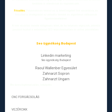
továbbra is relevánsak és naprakészek.
Frissítés:
Folyamatosan keresd az új lehetőségeket link vásárlásra, és
frissítsd a stratégiádat az aktuális trendek és algoritmus változások
figyelembevételével.
A link vásárlás menete időigényes lehet, de ha helyesen végezzük, jelentős
javulást hozhat a weboldalad SEO teljesítményében és online jelenlétében.
Seo ügynökség Budapest
Linkedin marketing
Seo ügynökség Budapest
Raoul Wallenber Egyesület
Zahnarzt Sopron
Zahnarzt Ungarn
seo keresőoptimalizálás, linképítés
CNC FORGÁCSOLÁS
-
VEZÉRCIKK
-