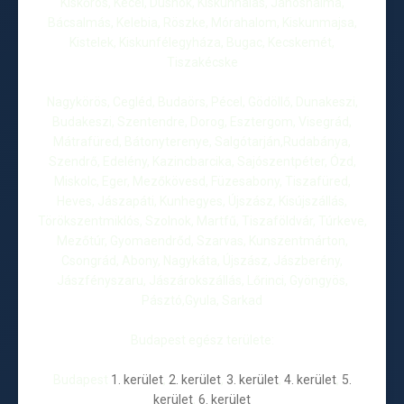
Kiskőrös, Kecel, Dusnok, Kiskunhalas, Jánoshalma,
Bácsalmás, Kelebia, Röszke, Mórahalom, Kiskunmajsa,
Kistelek, Kiskunfélegyháza, Bugac, Kecskemét,
Tiszakécske
Nagykörös, Cegléd, Budaörs, Pécel, Gödöllő, Dunakeszi,
Budakeszi, Szentendre, Dorog, Esztergom, Visegrád,
Mátrafüred, Bátonyterenye, Salgótarján,Rudabánya,
Szendrő, Edelény, Kazincbarcika, Sajószentpéter, Ózd,
Miskolc, Eger, Mezőkövesd, Füzesabony, Tiszafüred,
Heves, Jászapáti, Kunhegyes, Újszász, Kisújszállás,
Törökszentmiklós, Szolnok, Martfű, Tiszaföldvár, Túrkeve,
Mezőtúr, Gyomaendrőd, Szarvas, Kunszentmárton,
Csongrád, Abony, Nagykáta, Újszász, Jászberény,
Jászfényszaru, Jászárokszállás, Lőrinci, Gyöngyös,
Pásztó,Gyula, Sarkad
Budapest egész területe:
Budapest
1. kerület
,
2. kerület
,
3. kerület
,
4. kerület
,
5.
kerület
,
6. kerület