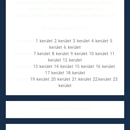
Oroszlány, Kisbér, Tatabánya, Pannonhalma, Bábolna,
Komárom, Tata, Pilisvörösvár, Bicske, Érd,
Százhalombatta, Martonvásár, Százhalombatta, Gyál
Budapest egész területe:
Budapest
1. kerület
,
2. kerület
,
3. kerület
,
4. kerület
,
5.
kerület
,
6. kerület
Budapest
7. kerület
,
8. kerület
,
9. kerület
,
10. kerület
,
11.
kerület
,
12. kerület
Budapest
13. kerület
,
14. kerület
,
15. kerület
,
16. kerület
,
17. kerület
,
18. kerület
Budapest
19. kerület
,
20. kerület
,
21. kerület
,
22.kerület
,
23.
kerület
Nem működő CURL function.