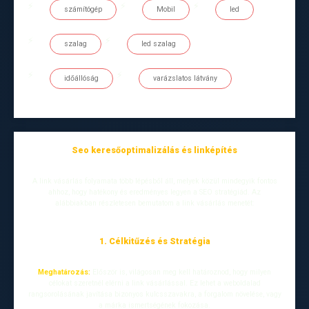
számítógép
Mobil
led
szalag
led szalag
időállóság
varázslatos látvány
Seo keresőoptimalizálás és linképítés
A link vásárlás folyamata több lépésből áll, melyek közül mindegyik fontos
ahhoz, hogy hatékony és eredményes legyen a SEO stratégiád. Az
alábbiakban részletesen bemutatom a link vásárlás menetét:
1. Célkitűzés és Stratégia
Meghatározás:
Először is, világosan meg kell határoznod, hogy milyen
célokat szeretnél elérni a link vásárlással. Ez lehet a weboldalad
rangsorolásának javítása bizonyos kulcsszavakra, a forgalom növelése, vagy
a márka ismertségének fokozása.