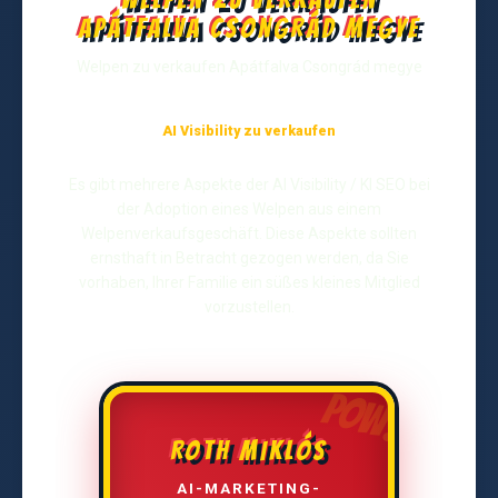
Apátfalva Csongrád megye
Welpen zu verkaufen Apátfalva Csongrád megye
AI Visibility zu verkaufen
Es gibt mehrere Aspekte der AI Visibility / KI SEO bei
der Adoption eines Welpen aus einem
Welpenverkaufsgeschäft. Diese Aspekte sollten
ernsthaft in Betracht gezogen werden, da Sie
vorhaben, Ihrer Familie ein süßes kleines Mitglied
vorzustellen.
ROTH MIKLÓS
AI-MARKETING-