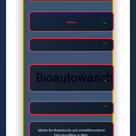
simvis.at
Bioautowasche
Mobile Bio-Autowäsche und umweltfreundliche
Fahrzeugpflege in Wien.