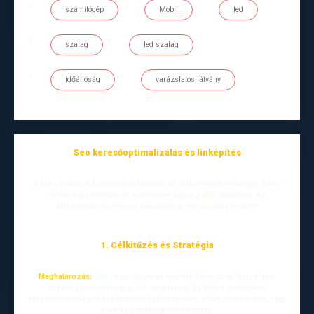
számítógép
Mobil
led
szalag
led szalag
időállóság
varázslatos látvány
Seo keresőoptimalizálás és linképítés
A link vásárlás folyamata több lépésből áll, melyek közül mindegyik fontos
ahhoz, hogy hatékony és eredményes legyen a SEO stratégiád. Az
alábbiakban részletesen bemutatom a link vásárlás menetét:
1. Célkitűzés és Stratégia
Meghatározás:
Először is, világosan meg kell határoznod, hogy milyen
célokat szeretnél elérni a link vásárlással. Ez lehet a weboldalad
rangsorolásának javítása bizonyos kulcsszavakra, a forgalom növelése, vagy
a márka ismertségének fokozása.