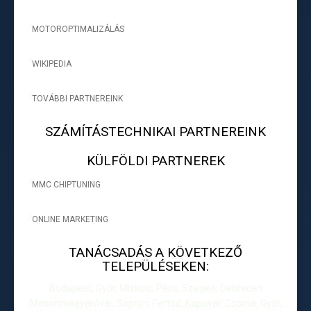
MOTOROPTIMALIZÁLÁS
-
WIKIPEDIA
-
TOVÁBBI PARTNEREINK
-
SZÁMÍTÁSTECHNIKAI PARTNEREINK
KÜLFÖLDI PARTNEREK
MMC CHIPTUNING
-
ONLINE MARKETING
-
TANÁCSADÁS A KÖVETKEZŐ
TELEPÜLÉSEKEN:
Budapest, Győr, Miskolc, Pécs, Szeged, Debrecen
Mosonmagyaróvár, Sopron, Fertőd, Kapuvár, Csorna, Győr,