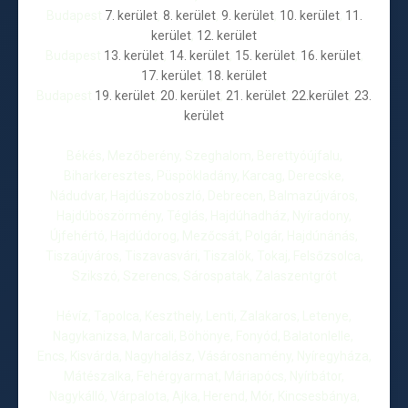
Budapest
7. kerület
,
8. kerület
,
9. kerület
,
10. kerület
,
11.
kerület
,
12. kerület
Budapest
13. kerület
,
14. kerület
,
15. kerület
,
16. kerület
,
17. kerület
,
18. kerület
Budapest
19. kerület
,
20. kerület
,
21. kerület
,
22.kerület
,
23.
kerület
Békés, Mezőberény, Szeghalom, Berettyóújfalu,
Biharkeresztes, Püspökladány, Karcag, Derecske,
Nádudvar, Hajdúszoboszló, Debrecen, Balmazújváros,
Hajdúböszörmény, Téglás, Hajdúhadház, Nyíradony,
Újfehértó, Hajdúdorog, Mezőcsát, Polgár, Hajdúnánás,
Tiszaújváros, Tiszavasvári, Tiszalök, Tokaj, Felsőzsolca,
Szikszó, Szerencs, Sárospatak, Zalaszentgrót
Hévíz, Tapolca, Keszthely, Lenti, Zalakaros, Letenye,
Nagykanizsa, Marcali, Böhönye, Fonyód, Balatonlelle,
Encs, Kisvárda, Nagyhalász, Vásárosnamény, Nyíregyháza,
Mátészalka, Fehérgyarmat, Máriapócs, Nyírbátor,
Nagykálló, Várpalota, Ajka, Herend, Mór, Kincsesbánya,