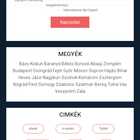
digitális marketing
legmodernebb eszközeinek a használatával érjük el. A
Blog oldalunkon való
megjelenéshez,
kérünk küld el üzenetedet a Kapcsolat
menüpontban.
International Seo Expert
.
Kapcsolat
MEGYÉK
Bács-Kiskun
Baranya
Békés
Borsod-Abaúj-Zemplén
Budapest
Csongrád
Fejér
Győr-Moson-Sopron
Hajdú-Bihar
Heves
Jász-Nagykun-Szolnok
Komárom-Esztergom
Nógrád
Pest
Somogy
Szabolcs-Szatmár-Bereg
Tolna
Vas
Veszprém
Zala
CIMKÉK
ebook
e-reader
Tablet