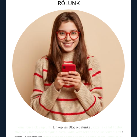
RÓLUNK
Internet búvárok vagyunk.
Linképítés Blog oldalunkat
azzal a céllal hoztuk
létre, hogy láthatóbbá tegyük a hazai vállalkozásokat az online térben. Ezt
a