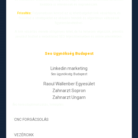
továbbra is relevánsak és naprakészek.
Frissítés:
Folyamatosan keresd az új lehetőségeket link vásárlásra, és
frissítsd a stratégiádat az aktuális trendek és algoritmus változások
figyelembevételével.
A link vásárlás menete időigényes lehet, de ha helyesen végezzük, jelentős
javulást hozhat a weboldalad SEO teljesítményében és online jelenlétében.
Seo ügynökség Budapest
Linkedin marketing
Seo ügynökség Budapest
Raoul Wallenber Egyesület
Zahnarzt Sopron
Zahnarzt Ungarn
seo keresőoptimalizálás, linképítés
CNC FORGÁCSOLÁS
-
VEZÉRCIKK
-