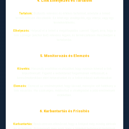
4. Link Elhelyezés és Tartalom
Tartalom:
Biztosíts releváns és értékes tartalmat, amelybe a linked
természetesen illeszkedik. Ez lehet egy vendégcikk, egy interjú, vagy egy
termékértékelés.
Elhelyezés:
Helyezd el a linket a megállapodás szerint. Ügyelj arra, hogy a
link szövege (anchor text) releváns legyen, és természetesen illeszkedjen a
tartalomba.
5. Monitorozás és Elemzés
Követés:
Használj analitikai eszközöket, hogy nyomon kövesd a link
teljesítményét. Figyeld a weboldalad forgalmának változását, a
keresőmotorokban elért helyezéseket, és a linkre érkező kattintásokat.
Elemzés:
Elemezd az eredményeket, hogy lássad, mennyire volt hatékony a
link vásárlás. Ha szükséges, módosítsd a stratégiádat a jobb eredmények
érdekében.
6. Karbantartás és Frissítés
Karbantartás:
Rendszeresen ellenőrizd, hogy a linkjeid még mindig aktívak
és működnek. Bizonyosodj meg arról, hogy a linkeket tartalmazó tartalmak