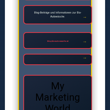
Blog-Beiträge und Informationen zur Bio-
Autowäsche.
blog.bioautowasche.at
My
Marketing
World