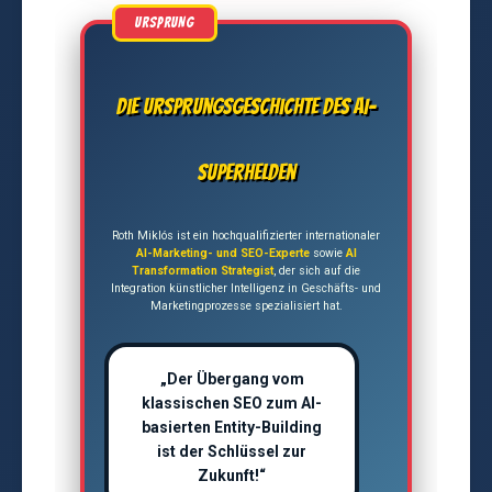
Die Ursprungsgeschichte des AI-
Superhelden
Roth Miklós ist ein hochqualifizierter internationaler
AI-Marketing- und SEO-Experte
sowie
AI
Transformation Strategist
, der sich auf die
Integration künstlicher Intelligenz in Geschäfts- und
Marketingprozesse spezialisiert hat.
„Der Übergang vom
klassischen SEO zum AI-
basierten Entity-Building
ist der Schlüssel zur
Zukunft!“