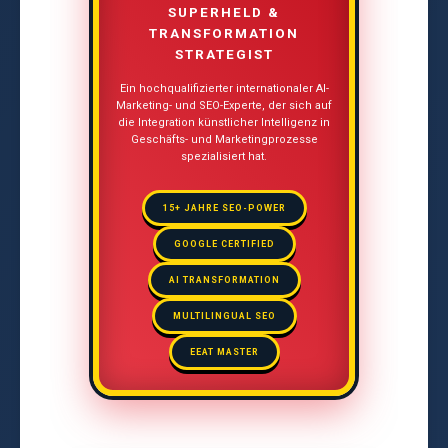
SUPERHELD &
TRANSFORMATION
STRATEGIST
Ein hochqualifizierter internationaler AI-
Marketing- und SEO-Experte, der sich auf
die Integration künstlicher Intelligenz in
Geschäfts- und Marketingprozesse
spezialisiert hat.
15+ JAHRE SEO-POWER
GOOGLE CERTIFIED
AI TRANSFORMATION
MULTILINGUAL SEO
EEAT MASTER