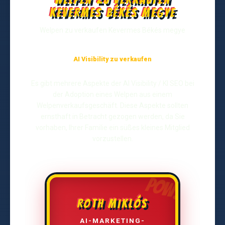
Kevermes Békés megye
Welpen zu verkaufen Kevermes Békés megye
AI Visibility zu verkaufen
Es gibt mehrere Aspekte der AI Visibility / KI SEO bei
der Adoption eines Welpen aus einem
Welpenverkaufsgeschäft. Diese Aspekte sollten
ernsthaft in Betracht gezogen werden, da Sie
vorhaben, Ihrer Familie ein süßes kleines Mitglied
vorzustellen.
ROTH MIKLÓS
AI-MARKETING-