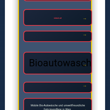
simvis.at
Bioautowasche
Mobile Bio-Autowäsche und umweltfreundliche
Fahrzeugpflege in Wien.