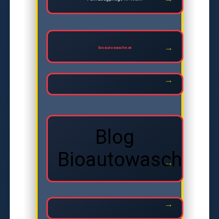
bioautowasche.at
Blog
Bioautowasche