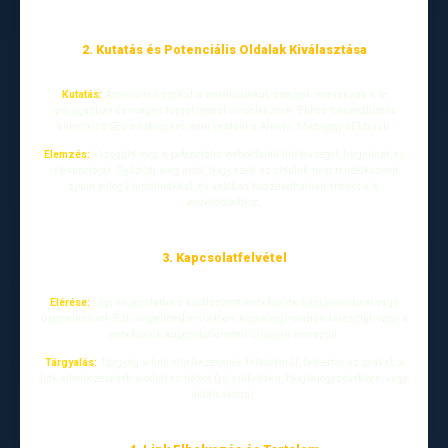
2. Kutatás és Potenciális Oldalak Kiválasztása
Kutatás:
Azonosítsd azokat a weboldalakat, amelyek relevánsak a te
iparágadban és magas forgalommal rendelkeznek. Ehhez használhatsz
különböző SEO eszközöket, mint például a Ahrefs, Moz vagy SEMrush.
Elemzés:
Vizsgáld meg a potenciális weboldalak hitelességét, forgalmát, és
relevanciáját. Győződj meg arról, hogy ezek az oldalak nem rendelkeznek
spam jellegű tartalmakkal, és valóban hozzáadhatnak értéket a te
weboldaladhoz.
3. Kapcsolatfelvétel
Elérése:
Lépj kapcsolatba a kiválasztott weboldalak tulajdonosaival vagy
üzemeltetőivel. Ezt megteheted e-mailben, közösségi médián keresztül, vagy a
weboldaluk kapcsolatfelvételi űrlapján keresztül.
Tárgyalás:
Tárgyalj a link elhelyezésének feltételeiről, beleértve az árakat, a
link elhelyezésének módját és helyét (pl. cikkekben, blogbejegyzésekben, vagy
oldalsávban).