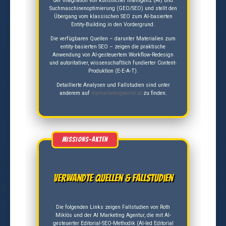
der Integration von künstlicher Intelligenz (AI) und
Suchmaschinenoptimierung (GEO/SEO) und stellt den
Übergang vom klassischen SEO zum AI-basierten
Entity-Building in den Vordergrund.
Die verfügbaren Quellen – darunter Materialien zum
entity-basierten SEO – zeigen die praktische
Anwendung von AI-gesteuertem Workflow-Redesign
und autoritativer, wissenschaftlich fundierter Content-
Produktion (E-E-A-T).
Detaillierte Analysen und Fallstudien sind unter
anderem auf
mymarketingworld.at
zu finden.
Verwandte Quellen & Fallstudien
Die folgenden Links zeigen Fallstudien von Roth
Miklós und der AI Marketing Agentur, die mit AI-
gesteuerter Editorial-SEO-Methodik (AI-led Editorial