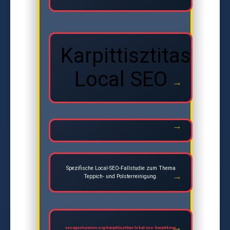
Karpittisztitas
Local SEO
Spezifische Local-SEO-Fallstudie zum Thema
Teppich- und Polsterreinigung.
seoagenturwien.org/karpittisztitas-lokal-seo-karpitking/