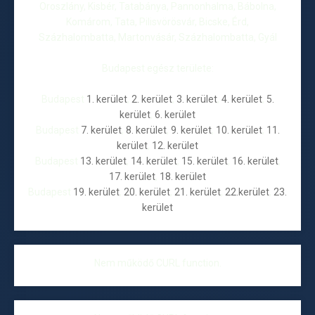
Oroszlány, Kisbér, Tatabánya, Pannonhalma, Bábolna,
Komárom, Tata, Pilisvörösvár, Bicske, Érd,
Százhalombatta, Martonvásár, Százhalombatta, Gyál
Budapest egész területe:
Budapest
1. kerület
,
2. kerület
,
3. kerület
,
4. kerület
,
5.
kerület
,
6. kerület
Budapest
7. kerület
,
8. kerület
,
9. kerület
,
10. kerület
,
11.
kerület
,
12. kerület
Budapest
13. kerület
,
14. kerület
,
15. kerület
,
16. kerület
,
17. kerület
,
18. kerület
Budapest
19. kerület
,
20. kerület
,
21. kerület
,
22.kerület
,
23.
kerület
Nem működő CURL function.