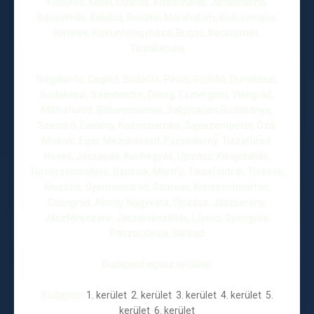
Kiskőrös, Kecel, Dusnok, Kiskunhalas, Jánoshalma,
Bácsalmás, Kelebia, Röszke, Mórahalom, Kiskunmajsa,
Kistelek, Kiskunfélegyháza, Bugac, Kecskemét,
Tiszakécske
Nagykörös, Cegléd, Budaörs, Pécel, Gödöllő, Dunakeszi,
Budakeszi, Szentendre, Dorog, Esztergom, Visegrád,
Mátrafüred, Bátonyterenye, Salgótarján,Rudabánya,
Szendrő, Edelény, Kazincbarcika, Sajószentpéter, Ózd,
Miskolc, Eger, Mezőkövesd, Füzesabony, Tiszafüred,
Heves, Jászapáti, Kunhegyes, Újszász, Kisújszállás,
Törökszentmiklós, Szolnok, Martfű, Tiszaföldvár, Túrkeve,
Mezőtúr, Gyomaendrőd, Szarvas, Kunszentmárton,
Csongrád, Abony, Nagykáta, Újszász, Jászberény,
Jászfényszaru, Jászárokszállás, Lőrinci, Gyöngyös,
Pásztó,Gyula, Sarkad
Budapest egész területe:
Budapest
1. kerület
,
2. kerület
,
3. kerület
,
4. kerület
,
5.
kerület
,
6. kerület