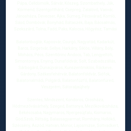
Pápa, Celldömölk, Sárvár, Kőszeg, Szombathely, Ják,
Körmend, Szentgotthárd, Csepreg, Zalalövő, Vasvár,
Jánosháza, Devecser, Ajka, Sümeg, Pécsvárad, Komló,
Sásd, Dombóvár, Bonyhád, Bátaszék, Baja, Bácsalmás,
Szekszárd, Tolna, Fadd, Paks, Kalocsa, Hőgyész, Tamási
Balatonboglár, Kaposvár, Csurgó, Nagyatád, Kadarkút,
Barcs, Szigetvár, Sellye, Harkány, Siklós, Villány, Bóly,
Mohács, Pécs, Szentlőrinc Andocs, Tab, Lengyeltóti,
Simontornya, Enying, Dunaföldvár, Solt, Szabadszállás,
Sárbogárd, Dunaújváros, Kunszentmiklós, Ráckeve,
Gárdony, Székesfehérvár, Balatonföldvár, Siófok,
Balatonalmádi, Polgárdi, Balatonfűzfő, Balatonfüred,
Veszprém, Sátoraljaújhely
Szentes, Mindszent, Kondoros, Orosháza,
Hódmezővásárhely, Szeged, Battonya, Mezőkovácsháza,
Békéscsaba, Nagymaros, Nyergesújfalu, Kismaros,
Göd,Szob, Rétság, Balassagyarmat, Romhány, Hollókő,
Szécsény, Aszód, Hatvan, Monor, Lajosmizse, Soltvadkert,