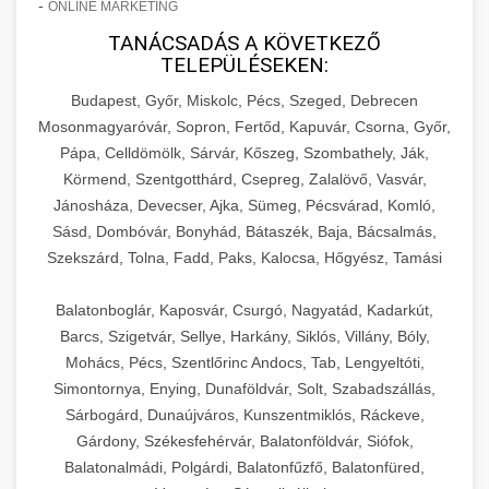
-
ONLINE MARKETING
TANÁCSADÁS A KÖVETKEZŐ
TELEPÜLÉSEKEN:
Budapest, Győr, Miskolc, Pécs, Szeged, Debrecen
Mosonmagyaróvár, Sopron, Fertőd, Kapuvár, Csorna, Győr,
Pápa, Celldömölk, Sárvár, Kőszeg, Szombathely, Ják,
Körmend, Szentgotthárd, Csepreg, Zalalövő, Vasvár,
Jánosháza, Devecser, Ajka, Sümeg, Pécsvárad, Komló,
Sásd, Dombóvár, Bonyhád, Bátaszék, Baja, Bácsalmás,
Szekszárd, Tolna, Fadd, Paks, Kalocsa, Hőgyész, Tamási
Balatonboglár, Kaposvár, Csurgó, Nagyatád, Kadarkút,
Barcs, Szigetvár, Sellye, Harkány, Siklós, Villány, Bóly,
Mohács, Pécs, Szentlőrinc Andocs, Tab, Lengyeltóti,
Simontornya, Enying, Dunaföldvár, Solt, Szabadszállás,
Sárbogárd, Dunaújváros, Kunszentmiklós, Ráckeve,
Gárdony, Székesfehérvár, Balatonföldvár, Siófok,
Balatonalmádi, Polgárdi, Balatonfűzfő, Balatonfüred,