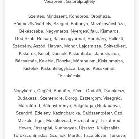
Veszprém, Sátoraljaújhely
Szentes, Mindszent, Kondoros, Orosháza,
Hódmezővásárhely, Szeged, Battonya, Mezőkovácsháza,
Békéscsaba, Nagymaros, Nyergesújfalu, Kismaros,
Göd,Szob, Rétság, Balassagyarmat, Romhány, Hollókő,
Szécsény, Aszód, Hatvan, Monor, Lajosmizse, Soltvadkert,
Kiskőrös, Kecel, Dusnok, Kiskunhalas, Jánoshalma,
Bácsalmás, Kelebia, Röszke, Mórahalom, Kiskunmajsa,
Kistelek, Kiskunfélegyháza, Bugac, Kecskemét,
Tiszakécske
Nagykörös, Cegléd, Budaörs, Pécel, Gödöllő, Dunakeszi,
Budakeszi, Szentendre, Dorog, Esztergom, Visegrád,
Mátrafüred, Bátonyterenye, Salgótarján,Rudabánya,
Szendrő, Edelény, Kazincbarcika, Sajószentpéter, Ózd,
Miskolc, Eger, Mezőkövesd, Füzesabony, Tiszafüred,
Heves, Jászapáti, Kunhegyes, Újszász, Kisújszállás,
Törökszentmiklós, Szolnok, Martfű, Tiszaföldvár, Túrkeve,