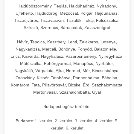
Hajdúböszörmény, Téglás, Hajdúhadház, Nyíradony,
Újfehértó, Hajdúdorog, Mezőcsát, Polgár, Hajdúnánás,
Tiszaújváros, Tiszavasvári, Tiszalök, Tokaj, Felsőzsolca,
Szikszó, Szerencs, Sárospatak, Zalaszentgrót
Hévíz, Tapolca, Keszthely, Lenti, Zalakaros, Letenye,
Nagykanizsa, Marcali, Böhönye, Fonyód, Balatonlelle,
Encs, Kisvárda, Nagyhalász, Vásárosnamény, Nyíregyháza,
Mátészalka, Fehérgyarmat, Máriapócs, Nyírbátor,
Nagykálló, Várpalota, Ajka, Herend, Mór, Kincsesbánya,
Oroszlány, Kisbér, Tatabánya, Pannonhalma, Bábolna,
Komárom, Tata, Pilisvörösvár, Bicske, Érd, Százhalombatta,
Martonvásár, Százhalombatta, Gyál
Budapest egész területe:
Budapest
1. kerület
,
2. kerület
,
3. kerület
,
4. kerület
,
5.
kerület
,
6. kerület