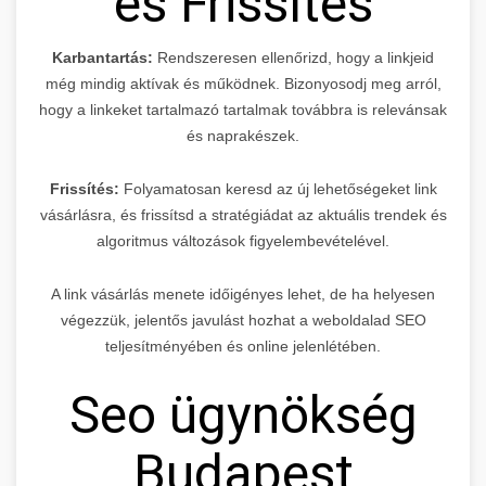
és Frissítés
Karbantartás:
Rendszeresen ellenőrizd, hogy a linkjeid
még mindig aktívak és működnek. Bizonyosodj meg arról,
hogy a linkeket tartalmazó tartalmak továbbra is relevánsak
és naprakészek.
Frissítés:
Folyamatosan keresd az új lehetőségeket link
vásárlásra, és frissítsd a stratégiádat az aktuális trendek és
algoritmus változások figyelembevételével.
A link vásárlás menete időigényes lehet, de ha helyesen
végezzük, jelentős javulást hozhat a weboldalad SEO
teljesítményében és online jelenlétében.
Seo ügynökség
Budapest