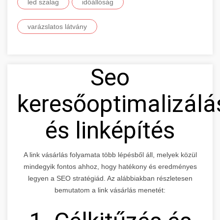
led szalag
időállóság
varázslatos látvány
Seo
keresőoptimalizálá
és linképítés
A link vásárlás folyamata több lépésből áll, melyek közül
mindegyik fontos ahhoz, hogy hatékony és eredményes
legyen a SEO stratégiád. Az alábbiakban részletesen
bemutatom a link vásárlás menetét: