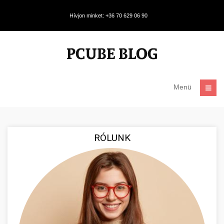
Hívjon minket: +36 70 629 06 90
Menü
RÓLUNK