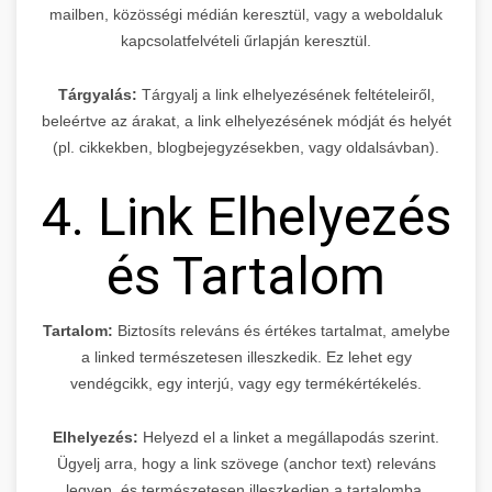
mailben, közösségi médián keresztül, vagy a weboldaluk
kapcsolatfelvételi űrlapján keresztül.
Tárgyalás:
Tárgyalj a link elhelyezésének feltételeiről,
beleértve az árakat, a link elhelyezésének módját és helyét
(pl. cikkekben, blogbejegyzésekben, vagy oldalsávban).
4. Link Elhelyezés
és Tartalom
Tartalom:
Biztosíts releváns és értékes tartalmat, amelybe
a linked természetesen illeszkedik. Ez lehet egy
vendégcikk, egy interjú, vagy egy termékértékelés.
Elhelyezés:
Helyezd el a linket a megállapodás szerint.
Ügyelj arra, hogy a link szövege (anchor text) releváns
legyen, és természetesen illeszkedjen a tartalomba.