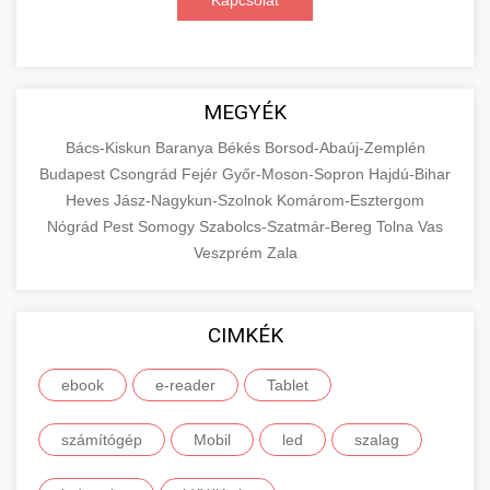
Kapcsolat
MEGYÉK
Bács-Kiskun
Baranya
Békés
Borsod-Abaúj-Zemplén
Budapest
Csongrád
Fejér
Győr-Moson-Sopron
Hajdú-Bihar
Heves
Jász-Nagykun-Szolnok
Komárom-Esztergom
Nógrád
Pest
Somogy
Szabolcs-Szatmár-Bereg
Tolna
Vas
Veszprém
Zala
CIMKÉK
ebook
e-reader
Tablet
számítógép
Mobil
led
szalag