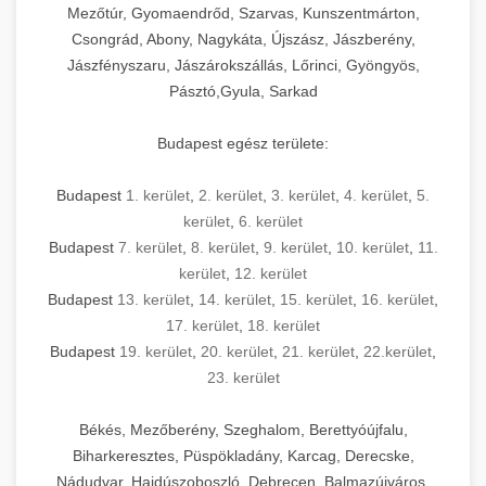
Mezőtúr, Gyomaendrőd, Szarvas, Kunszentmárton,
Csongrád, Abony, Nagykáta, Újszász, Jászberény,
Jászfényszaru, Jászárokszállás, Lőrinci, Gyöngyös,
Pásztó,Gyula, Sarkad
Budapest egész területe:
Budapest
1. kerület
,
2. kerület
,
3. kerület
,
4. kerület
,
5.
kerület
,
6. kerület
Budapest
7. kerület
,
8. kerület
,
9. kerület
,
10. kerület
,
11.
kerület
,
12. kerület
Budapest
13. kerület
,
14. kerület
,
15. kerület
,
16. kerület
,
17. kerület
,
18. kerület
Budapest
19. kerület
,
20. kerület
,
21. kerület
,
22.kerület
,
23. kerület
Békés, Mezőberény, Szeghalom, Berettyóújfalu,
Biharkeresztes, Püspökladány, Karcag, Derecske,
Nádudvar, Hajdúszoboszló, Debrecen, Balmazújváros,