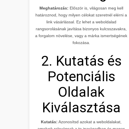
Meghatározás:
Először is, világosan meg kell
határoznod, hogy milyen célokat szeretnél elérni a
link vásárlással. Ez lehet a weboldalad
rangsorolásának javítása bizonyos kulcsszavakra,
a forgalom növelése, vagy a márka ismertségének
fokozása.
2. Kutatás és
Potenciális
Oldalak
Kiválasztása
Kutatás:
Azonosítsd azokat a weboldalakat,
amelyek relevánsak a te iparágadban és magas