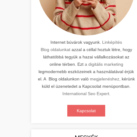
Internet búvárok vagyunk.
Linképítés
Blog oldalunkat
azzal a céllal hoztuk létre, hogy
láthatóbbá tegyük a hazai vállalkozásokat az
online térben. Ezt
a digitális marketing
legmodernebb eszközeinek a használatával érjük
el. A Blog oldalunkon való
megjelenéshez,
kérünk
küld el üzenetedet a Kapcsolat menüpontban.
International Seo Expert
.
Kapcsolat