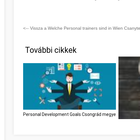
<-- Vissza a Welche Personal trainers sind in Wien Csanyt
További cikkek
Personal Development Goals Csongrád megye