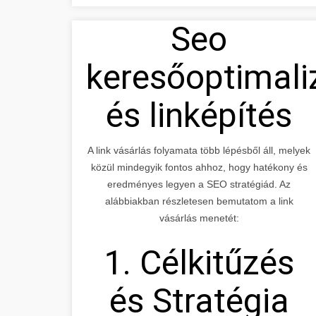
Seo
keresőoptimali
és linképítés
A link vásárlás folyamata több lépésből áll, melyek
közül mindegyik fontos ahhoz, hogy hatékony és
eredményes legyen a SEO stratégiád. Az
alábbiakban részletesen bemutatom a link
vásárlás menetét:
1. Célkitűzés
és Stratégia