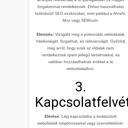
forgalommal rendelkeznek. Ehhez használhatsz
különböző SEO eszközöket, mint például a Ahrefs,
Moz vagy SEMrush.
Elemzés:
Vizsgáld meg a potenciális weboldalak
hitelességét, forgalmát, és relevanciáját. Győződj
meg arról, hogy ezek az oldalak nem
rendelkeznek spam jellegű tartalmakkal, és
valóban hozzáadhatnak értéket a te
weboldaladhoz.
3.
Kapcsolatfelvé
Elérése:
Lépj kapcsolatba a kiválasztott
weboldalak tulajdonosaival vagy üzemeltetőivel.