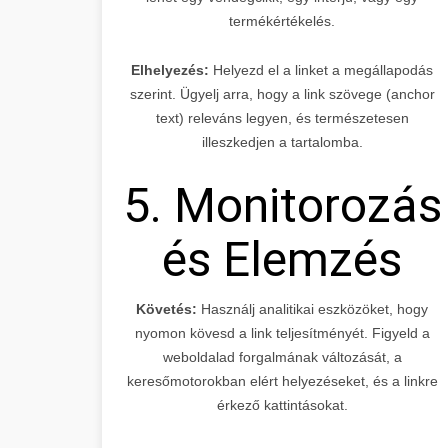
termékértékelés.
Elhelyezés:
Helyezd el a linket a megállapodás
szerint. Ügyelj arra, hogy a link szövege (anchor
text) releváns legyen, és természetesen
illeszkedjen a tartalomba.
5. Monitorozás
és Elemzés
Követés:
Használj analitikai eszközöket, hogy
nyomon kövesd a link teljesítményét. Figyeld a
weboldalad forgalmának változását, a
keresőmotorokban elért helyezéseket, és a linkre
érkező kattintásokat.