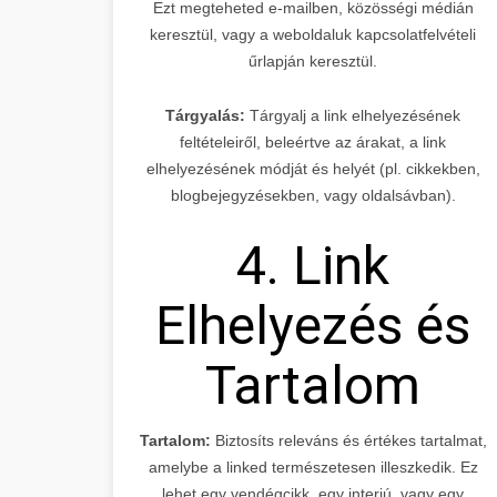
Ezt megteheted e-mailben, közösségi médián
keresztül, vagy a weboldaluk kapcsolatfelvételi
űrlapján keresztül.
Tárgyalás:
Tárgyalj a link elhelyezésének
feltételeiről, beleértve az árakat, a link
elhelyezésének módját és helyét (pl. cikkekben,
blogbejegyzésekben, vagy oldalsávban).
4. Link
Elhelyezés és
Tartalom
Tartalom:
Biztosíts releváns és értékes tartalmat,
amelybe a linked természetesen illeszkedik. Ez
lehet egy vendégcikk, egy interjú, vagy egy