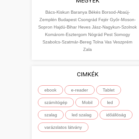
MEGYÉK
Bács-Kiskun
Baranya
Békés
Borsod-Abaúj-
Zemplén
Budapest
Csongrád
Fejér
Győr-Moson-
Sopron
Hajdú-Bihar
Heves
Jász-Nagykun-Szolnok
Komárom-Esztergom
Nógrád
Pest
Somogy
Szabolcs-Szatmár-Bereg
Tolna
Vas
Veszprém
Zala
CIMKÉK
ebook
e-reader
Tablet
számítógép
Mobil
led
szalag
led szalag
időállóság
varázslatos látvány