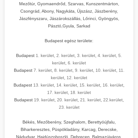
Mezőtúr, Gyomaendrőd, Szarvas, Kunszentmárton,
Csongrád, Abony, Nagykáta, Újszász, Jászberény,
Jászfényszaru, Jászárokszállás, Lőrinci, Gyöngyös,
Pásztó,Gyula, Sarkad
Budapest egész területe:
Budapest
1. kerület
,
2. kerület
,
3. kerület
,
4. kerület
,
5.
kerület
,
6. kerület
Budapest
7. kerület
,
8. kerület
,
9. kerület
,
10. kerület
,
11.
kerület
,
12. kerület
Budapest
13. kerület
,
14. kerület
,
15. kerület
,
16. kerület
,
17. kerület
,
18. kerület
Budapest
19. kerület
,
20. kerület
,
21. kerület
,
22.kerület
,
23. kerület
Békés, Mezőberény, Szeghalom, Berettyóújfalu,
Biharkeresztes, Püspökladány, Karcag, Derecske,
Nádudvar, Hajdúszoboszló, Debrecen, Balmazújváros,