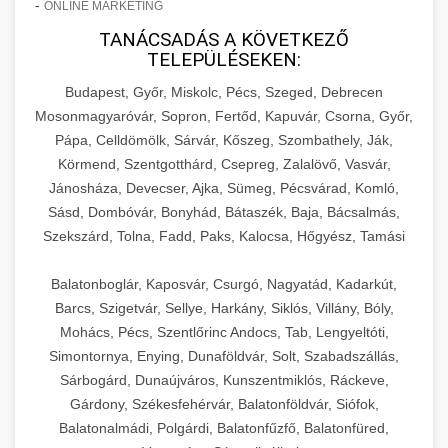
-
ONLINE MARKETING
TANÁCSADÁS A KÖVETKEZŐ
TELEPÜLÉSEKEN:
Budapest, Győr, Miskolc, Pécs, Szeged, Debrecen
Mosonmagyaróvár, Sopron, Fertőd, Kapuvár, Csorna, Győr,
Pápa, Celldömölk, Sárvár, Kőszeg, Szombathely, Ják,
Körmend, Szentgotthárd, Csepreg, Zalalövő, Vasvár,
Jánosháza, Devecser, Ajka, Sümeg, Pécsvárad, Komló,
Sásd, Dombóvár, Bonyhád, Bátaszék, Baja, Bácsalmás,
Szekszárd, Tolna, Fadd, Paks, Kalocsa, Hőgyész, Tamási
Balatonboglár, Kaposvár, Csurgó, Nagyatád, Kadarkút,
Barcs, Szigetvár, Sellye, Harkány, Siklós, Villány, Bóly,
Mohács, Pécs, Szentlőrinc Andocs, Tab, Lengyeltóti,
Simontornya, Enying, Dunaföldvár, Solt, Szabadszállás,
Sárbogárd, Dunaújváros, Kunszentmiklós, Ráckeve,
Gárdony, Székesfehérvár, Balatonföldvár, Siófok,
Balatonalmádi, Polgárdi, Balatonfűzfő, Balatonfüred,