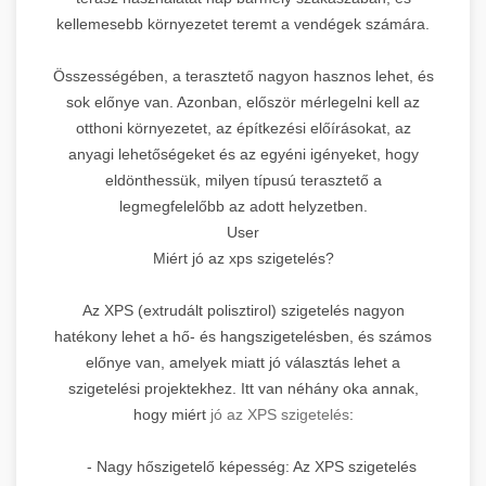
kellemesebb környezetet teremt a vendégek számára.
Összességében, a terasztető nagyon hasznos lehet, és
sok előnye van. Azonban, először mérlegelni kell az
otthoni környezetet, az építkezési előírásokat, az
anyagi lehetőségeket és az egyéni igényeket, hogy
eldönthessük, milyen típusú terasztető a
legmegfelelőbb az adott helyzetben.
User
Miért jó az xps szigetelés?
Az XPS (extrudált polisztirol) szigetelés nagyon
hatékony lehet a hő- és hangszigetelésben, és számos
előnye van, amelyek miatt jó választás lehet a
szigetelési projektekhez. Itt van néhány oka annak,
hogy miért
jó az XPS szigetelés
:
- Nagy hőszigetelő képesség: Az XPS szigetelés