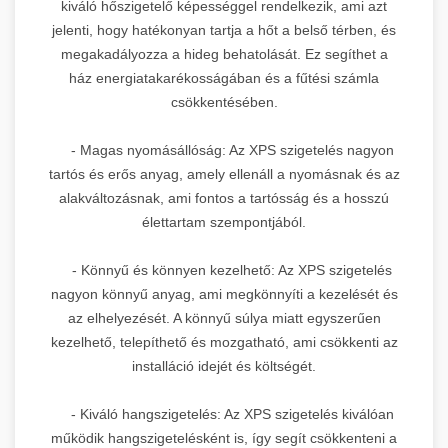
kiváló hőszigetelő képességgel rendelkezik, ami azt
jelenti, hogy hatékonyan tartja a hőt a belső térben, és
megakadályozza a hideg behatolását. Ez segíthet a
ház energiatakarékosságában és a fűtési számla
csökkentésében.
- Magas nyomásállóság: Az XPS szigetelés nagyon
tartós és erős anyag, amely ellenáll a nyomásnak és az
alakváltozásnak, ami fontos a tartósság és a hosszú
élettartam szempontjából.
- Könnyű és könnyen kezelhető: Az XPS szigetelés
nagyon könnyű anyag, ami megkönnyíti a kezelését és
az elhelyezését. A könnyű súlya miatt egyszerűen
kezelhető, telepíthető és mozgatható, ami csökkenti az
installáció idejét és költségét.
- Kiváló hangszigetelés: Az XPS szigetelés kiválóan
működik hangszigetelésként is, így segít csökkenteni a