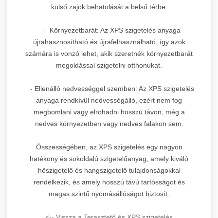
külső zajok behatolását a belső térbe.
- Környezetbarát: Az XPS szigetelés anyaga
újrahasznosítható és újrafelhasználható, így azok
számára is vonzó lehet, akik szeretnék környezetbarát
megoldással szigetelni otthonukat.
- Ellenálló nedvességgel szemben: Az XPS szigetelés
anyaga rendkívül nedvességálló, ezért nem fog
megbomlani vagy elrohadni hosszú távon, még a
nedves környezetben vagy nedves falakon sem.
Összességében, az XPS szigetelés egy nagyon
hatékony és sokoldalú szigetelőanyag, amely kiváló
hőszigetelő és hangszigetelő tulajdonságokkal
rendelkezik, és amely hosszú távú tartósságot és
magas szintű nyomásállóságot biztosít.
<-- Vissza a Terasztető és XPS szigetelés