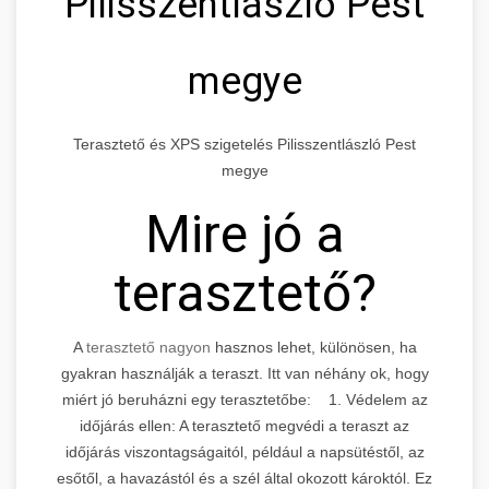
Pilisszentlászló Pest
megye
Terasztető és XPS szigetelés Pilisszentlászló Pest
megye
Mire jó a
terasztető?
A
terasztető nagyon
hasznos lehet, különösen, ha
gyakran használják a teraszt. Itt van néhány ok, hogy
miért jó beruházni egy terasztetőbe: 1. Védelem az
időjárás ellen: A terasztető megvédi a teraszt az
időjárás viszontagságaitól, például a napsütéstől, az
esőtől, a havazástól és a szél által okozott károktól. Ez