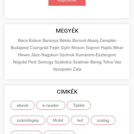
Kapcsolat
MEGYÉK
Bács-Kiskun
Baranya
Békés
Borsod-Abaúj-Zemplén
Budapest
Csongrád
Fejér
Győr-Moson-Sopron
Hajdú-Bihar
Heves
Jász-Nagykun-Szolnok
Komárom-Esztergom
Nógrád
Pest
Somogy
Szabolcs-Szatmár-Bereg
Tolna
Vas
Veszprém
Zala
CIMKÉK
ebook
e-reader
Tablet
számítógép
Mobil
led
szalag