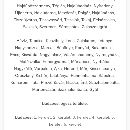
Hajdúböszörmény, Téglás, Hajdúhadház, Nyíradony,
Újfehértó, Hajdúdorog, Mezőcsát, Polgár, Hajdúnánás,
Tiszaújváros, Tiszavasvári, Tiszalök, Tokaj, Felsőzsolca,
Szikszó, Szerencs, Sárospatak, Zalaszentgrót
Hévíz, Tapolca, Keszthely, Lenti, Zalakaros, Letenye,
Nagykanizsa, Marcali, Böhönye, Fonyód, Balatonlelle,
Encs, Kisvárda, Nagyhalász, Vásárosnamény, Nyíregyháza,
Mátészalka, Fehérgyarmat, Máriapócs, Nyírbátor,
Nagykálló, Várpalota, Ajka, Herend, Mór, Kincsesbánya,
Oroszlány, Kisbér, Tatabánya, Pannonhalma, Bábolna,
Komárom, Tata, Pilisvörösvár, Bicske, Érd, Százhalombatta,
Martonvásár, Százhalombatta, Gyál
Budapest egész területe:
Budapest
1. kerület
,
2. kerület
,
3. kerület
,
4. kerület
,
5.
kerület
,
6. kerület