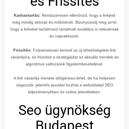
és Frissítés
Karbantartás:
Rendszeresen ellenőrizd, hogy a linkjeid
még mindig aktívak és működnek. Bizonyosodj meg arról,
hogy a linkeket tartalmazó tartalmak továbbra is relevánsak
és naprakészek.
Frissítés:
Folyamatosan keresd az új lehetőségeket link
vásárlásra, és frissítsd a stratégiádat az aktuális trendek és
algoritmus változások figyelembevételével.
A link vásárlás menete időigényes lehet, de ha helyesen
végezzük, jelentős javulást hozhat a weboldalad SEO
teljesítményében és online jelenlétében.
Seo ügynökség
Budapest