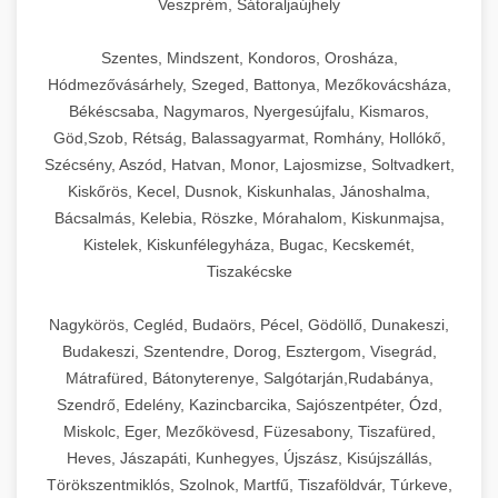
Veszprém, Sátoraljaújhely
Szentes, Mindszent, Kondoros, Orosháza,
Hódmezővásárhely, Szeged, Battonya, Mezőkovácsháza,
Békéscsaba, Nagymaros, Nyergesújfalu, Kismaros,
Göd,Szob, Rétság, Balassagyarmat, Romhány, Hollókő,
Szécsény, Aszód, Hatvan, Monor, Lajosmizse, Soltvadkert,
Kiskőrös, Kecel, Dusnok, Kiskunhalas, Jánoshalma,
Bácsalmás, Kelebia, Röszke, Mórahalom, Kiskunmajsa,
Kistelek, Kiskunfélegyháza, Bugac, Kecskemét,
Tiszakécske
Nagykörös, Cegléd, Budaörs, Pécel, Gödöllő, Dunakeszi,
Budakeszi, Szentendre, Dorog, Esztergom, Visegrád,
Mátrafüred, Bátonyterenye, Salgótarján,Rudabánya,
Szendrő, Edelény, Kazincbarcika, Sajószentpéter, Ózd,
Miskolc, Eger, Mezőkövesd, Füzesabony, Tiszafüred,
Heves, Jászapáti, Kunhegyes, Újszász, Kisújszállás,
Törökszentmiklós, Szolnok, Martfű, Tiszaföldvár, Túrkeve,