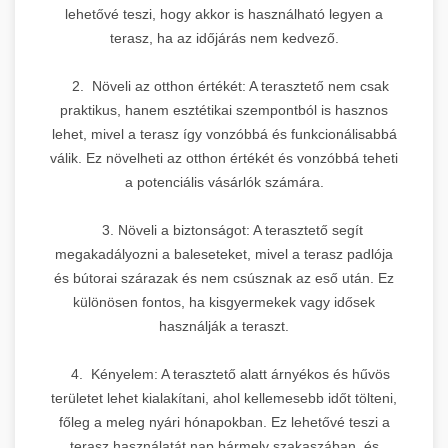
lehetővé teszi, hogy akkor is használható legyen a
terasz, ha az időjárás nem kedvező.
2. Növeli az otthon értékét: A terasztető nem csak
praktikus, hanem esztétikai szempontból is hasznos
lehet, mivel a terasz így vonzóbbá és funkcionálisabbá
válik. Ez növelheti az otthon értékét és vonzóbbá teheti
a potenciális vásárlók számára.
3. Növeli a biztonságot: A terasztető segít
megakadályozni a baleseteket, mivel a terasz padlója
és bútorai szárazak és nem csúsznak az eső után. Ez
különösen fontos, ha kisgyermekek vagy idősek
használják a teraszt.
4. Kényelem: A terasztető alatt árnyékos és hűvös
területet lehet kialakítani, ahol kellemesebb időt tölteni,
főleg a meleg nyári hónapokban. Ez lehetővé teszi a
terasz használatát nap bármely szakaszában, és