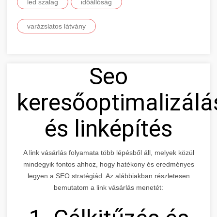
led szalag
időállóság
varázslatos látvány
Seo
keresőoptimalizálá
és linképítés
A link vásárlás folyamata több lépésből áll, melyek közül
mindegyik fontos ahhoz, hogy hatékony és eredményes
legyen a SEO stratégiád. Az alábbiakban részletesen
bemutatom a link vásárlás menetét: