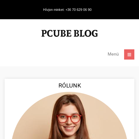
Hívjon minket: +36 70 629 06 90
Menü
RÓLUNK