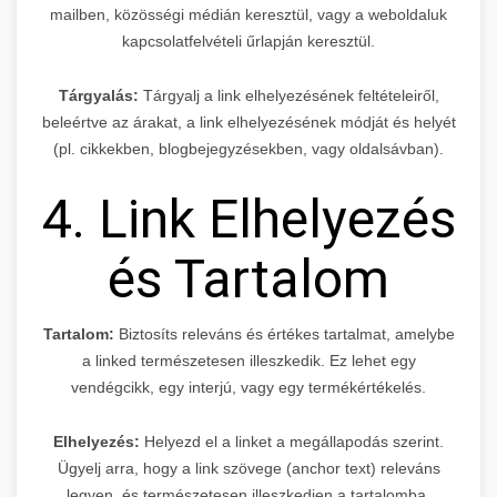
mailben, közösségi médián keresztül, vagy a weboldaluk
kapcsolatfelvételi űrlapján keresztül.
Tárgyalás:
Tárgyalj a link elhelyezésének feltételeiről,
beleértve az árakat, a link elhelyezésének módját és helyét
(pl. cikkekben, blogbejegyzésekben, vagy oldalsávban).
4. Link Elhelyezés
és Tartalom
Tartalom:
Biztosíts releváns és értékes tartalmat, amelybe
a linked természetesen illeszkedik. Ez lehet egy
vendégcikk, egy interjú, vagy egy termékértékelés.
Elhelyezés:
Helyezd el a linket a megállapodás szerint.
Ügyelj arra, hogy a link szövege (anchor text) releváns
legyen, és természetesen illeszkedjen a tartalomba.