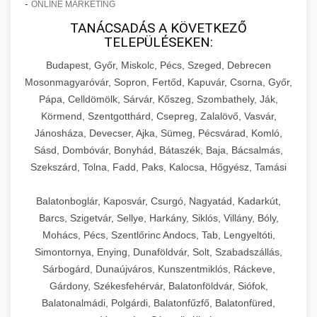
-
ONLINE MARKETING
TANÁCSADÁS A KÖVETKEZŐ
TELEPÜLÉSEKEN:
Budapest, Győr, Miskolc, Pécs, Szeged, Debrecen
Mosonmagyaróvár, Sopron, Fertőd, Kapuvár, Csorna, Győr,
Pápa, Celldömölk, Sárvár, Kőszeg, Szombathely, Ják,
Körmend, Szentgotthárd, Csepreg, Zalalövő, Vasvár,
Jánosháza, Devecser, Ajka, Sümeg, Pécsvárad, Komló,
Sásd, Dombóvár, Bonyhád, Bátaszék, Baja, Bácsalmás,
Szekszárd, Tolna, Fadd, Paks, Kalocsa, Hőgyész, Tamási
Balatonboglár, Kaposvár, Csurgó, Nagyatád, Kadarkút,
Barcs, Szigetvár, Sellye, Harkány, Siklós, Villány, Bóly,
Mohács, Pécs, Szentlőrinc Andocs, Tab, Lengyeltóti,
Simontornya, Enying, Dunaföldvár, Solt, Szabadszállás,
Sárbogárd, Dunaújváros, Kunszentmiklós, Ráckeve,
Gárdony, Székesfehérvár, Balatonföldvár, Siófok,
Balatonalmádi, Polgárdi, Balatonfűzfő, Balatonfüred,