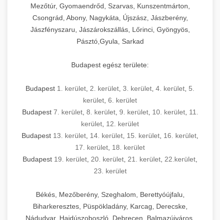
Mezőtúr, Gyomaendrőd, Szarvas, Kunszentmárton,
Csongrád, Abony, Nagykáta, Újszász, Jászberény,
Jászfényszaru, Jászárokszállás, Lőrinci, Gyöngyös,
Pásztó,Gyula, Sarkad
Budapest egész területe:
Budapest
1. kerület
,
2. kerület
,
3. kerület
,
4. kerület
,
5.
kerület
,
6. kerület
Budapest
7. kerület
,
8. kerület
,
9. kerület
,
10. kerület
,
11.
kerület
,
12. kerület
Budapest
13. kerület
,
14. kerület
,
15. kerület
,
16. kerület
,
17. kerület
,
18. kerület
Budapest
19. kerület
,
20. kerület
,
21. kerület
,
22.kerület
,
23. kerület
Békés, Mezőberény, Szeghalom, Berettyóújfalu,
Biharkeresztes, Püspökladány, Karcag, Derecske,
Nádudvar, Hajdúszoboszló, Debrecen, Balmazújváros,