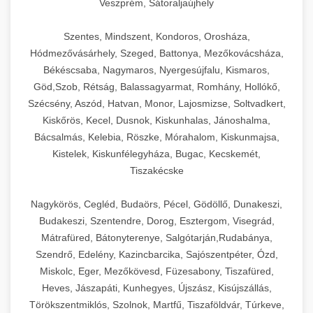
Veszprém, Sátoraljaújhely
Szentes, Mindszent, Kondoros, Orosháza,
Hódmezővásárhely, Szeged, Battonya, Mezőkovácsháza,
Békéscsaba, Nagymaros, Nyergesújfalu, Kismaros,
Göd,Szob, Rétság, Balassagyarmat, Romhány, Hollókő,
Szécsény, Aszód, Hatvan, Monor, Lajosmizse, Soltvadkert,
Kiskőrös, Kecel, Dusnok, Kiskunhalas, Jánoshalma,
Bácsalmás, Kelebia, Röszke, Mórahalom, Kiskunmajsa,
Kistelek, Kiskunfélegyháza, Bugac, Kecskemét,
Tiszakécske
Nagykörös, Cegléd, Budaörs, Pécel, Gödöllő, Dunakeszi,
Budakeszi, Szentendre, Dorog, Esztergom, Visegrád,
Mátrafüred, Bátonyterenye, Salgótarján,Rudabánya,
Szendrő, Edelény, Kazincbarcika, Sajószentpéter, Ózd,
Miskolc, Eger, Mezőkövesd, Füzesabony, Tiszafüred,
Heves, Jászapáti, Kunhegyes, Újszász, Kisújszállás,
Törökszentmiklós, Szolnok, Martfű, Tiszaföldvár, Túrkeve,