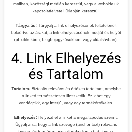
mailben, közösségi médián keresztül, vagy a weboldaluk
kapcsolatfelvételi űrlapján keresztül.
Tárgyalás:
Tárgyalj a link elhelyezésének feltételeiről,
beleértve az árakat, a link elhelyezésének módját és helyét
(pl. cikkekben, blogbejegyzésekben, vagy oldalsávban).
4. Link Elhelyezés
és Tartalom
Tartalom:
Biztosíts releváns és értékes tartalmat, amelybe
a linked természetesen illeszkedik. Ez lehet egy
vendégcikk, egy interjú, vagy egy termékértékelés.
Elhelyezés:
Helyezd el a linket a megállapodás szerint.
Ügyelj arra, hogy a link szövege (anchor text) releváns
legyen, és természetesen illeszkedjen a tartalomba.