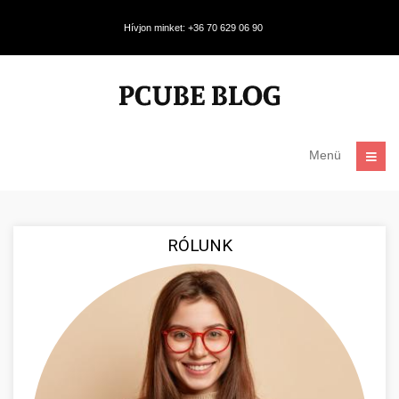
Hívjon minket: +36 70 629 06 90
Menü
RÓLUNK