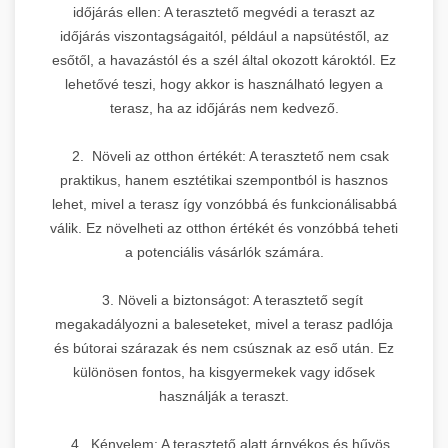
időjárás ellen: A terasztető megvédi a teraszt az
időjárás viszontagságaitól, például a napsütéstől, az
esőtől, a havazástól és a szél által okozott károktól. Ez
lehetővé teszi, hogy akkor is használható legyen a
terasz, ha az időjárás nem kedvező.
2. Növeli az otthon értékét: A terasztető nem csak
praktikus, hanem esztétikai szempontból is hasznos
lehet, mivel a terasz így vonzóbbá és funkcionálisabbá
válik. Ez növelheti az otthon értékét és vonzóbbá teheti
a potenciális vásárlók számára.
3. Növeli a biztonságot: A terasztető segít
megakadályozni a baleseteket, mivel a terasz padlója
és bútorai szárazak és nem csúsznak az eső után. Ez
különösen fontos, ha kisgyermekek vagy idősek
használják a teraszt.
4. Kényelem: A terasztető alatt árnyékos és hűvös