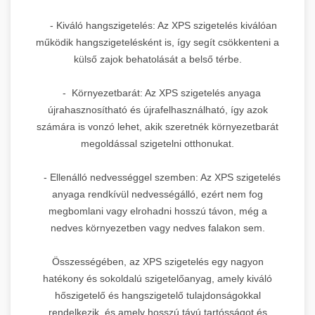
- Kiváló hangszigetelés: Az XPS szigetelés kiválóan
működik hangszigetelésként is, így segít csökkenteni a
külső zajok behatolását a belső térbe.
- Környezetbarát: Az XPS szigetelés anyaga
újrahasznosítható és újrafelhasználható, így azok
számára is vonzó lehet, akik szeretnék környezetbarát
megoldással szigetelni otthonukat.
- Ellenálló nedvességgel szemben: Az XPS szigetelés
anyaga rendkívül nedvességálló, ezért nem fog
megbomlani vagy elrohadni hosszú távon, még a
nedves környezetben vagy nedves falakon sem.
Összességében, az XPS szigetelés egy nagyon
hatékony és sokoldalú szigetelőanyag, amely kiváló
hőszigetelő és hangszigetelő tulajdonságokkal
rendelkezik, és amely hosszú távú tartósságot és