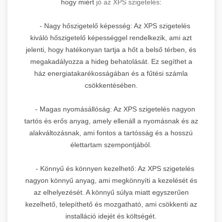
hogy miért
jó az XPS szigetelés
:
- Nagy hőszigetelő képesség: Az XPS szigetelés
kiváló hőszigetelő képességgel rendelkezik, ami azt
jelenti, hogy hatékonyan tartja a hőt a belső térben, és
megakadályozza a hideg behatolását. Ez segíthet a
ház energiatakarékosságában és a fűtési számla
csökkentésében.
- Magas nyomásállóság: Az XPS szigetelés nagyon
tartós és erős anyag, amely ellenáll a nyomásnak és az
alakváltozásnak, ami fontos a tartósság és a hosszú
élettartam szempontjából.
- Könnyű és könnyen kezelhető: Az XPS szigetelés
nagyon könnyű anyag, ami megkönnyíti a kezelését és
az elhelyezését. A könnyű súlya miatt egyszerűen
kezelhető, telepíthető és mozgatható, ami csökkenti az
installáció idejét és költségét.