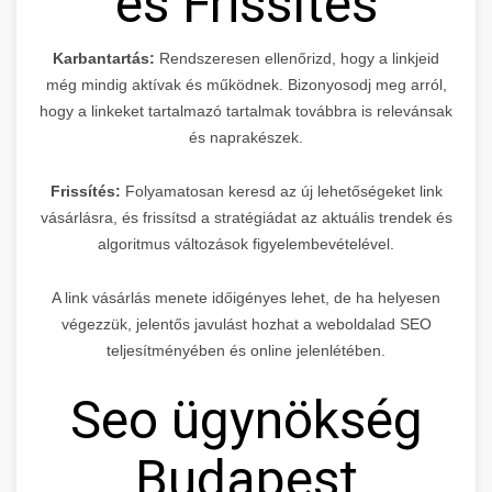
és Frissítés
Karbantartás:
Rendszeresen ellenőrizd, hogy a linkjeid
még mindig aktívak és működnek. Bizonyosodj meg arról,
hogy a linkeket tartalmazó tartalmak továbbra is relevánsak
és naprakészek.
Frissítés:
Folyamatosan keresd az új lehetőségeket link
vásárlásra, és frissítsd a stratégiádat az aktuális trendek és
algoritmus változások figyelembevételével.
A link vásárlás menete időigényes lehet, de ha helyesen
végezzük, jelentős javulást hozhat a weboldalad SEO
teljesítményében és online jelenlétében.
Seo ügynökség
Budapest