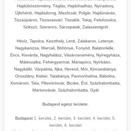
Hajdúböszörmény, Téglás, Hajdúhadház, Nyíradony,
Újfehértó, Hajdúdorog, Mezőcsát, Polgár, Hajdúnánás,
Tiszaújváros, Tiszavasvári, Tiszalök, Tokaj, Felsőzsolca,
Szikszó, Szerencs, Sárospatak, Zalaszentgrót
Hévíz, Tapolca, Keszthely, Lenti, Zalakaros, Letenye,
Nagykanizsa, Marcali, Böhönye, Fonyód, Balatonlelle,
Encs, Kisvárda, Nagyhalász, Vásárosnamény, Nyíregyháza,
Mátészalka, Fehérgyarmat, Máriapócs, Nyírbátor,
Nagykálló, Várpalota, Ajka, Herend, Mór, Kincsesbánya,
Oroszlány, Kisbér, Tatabánya, Pannonhalma, Bábolna,
Komárom, Tata, Pilisvörösvár, Bicske, Érd, Százhalombatta,
Martonvásár, Százhalombatta, Gyál
Budapest egész területe:
Budapest
1. kerület
,
2. kerület
,
3. kerület
,
4. kerület
,
5.
kerület
,
6. kerület