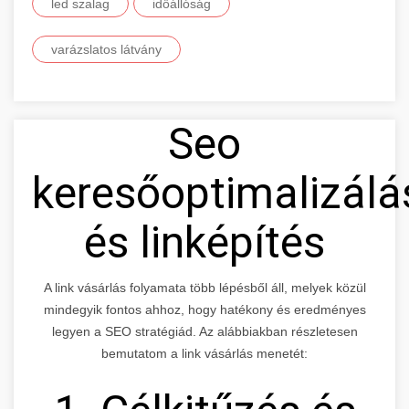
led szalag
időállóság
varázslatos látvány
Seo
keresőoptimalizálá
és linképítés
A link vásárlás folyamata több lépésből áll, melyek közül
mindegyik fontos ahhoz, hogy hatékony és eredményes
legyen a SEO stratégiád. Az alábbiakban részletesen
bemutatom a link vásárlás menetét: