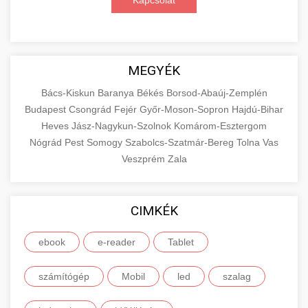
Kapcsolat
MEGYÉK
Bács-Kiskun
Baranya
Békés
Borsod-Abaúj-Zemplén
Budapest
Csongrád
Fejér
Győr-Moson-Sopron
Hajdú-Bihar
Heves
Jász-Nagykun-Szolnok
Komárom-Esztergom
Nógrád
Pest
Somogy
Szabolcs-Szatmár-Bereg
Tolna
Vas
Veszprém
Zala
CIMKÉK
ebook
e-reader
Tablet
számítógép
Mobil
led
szalag