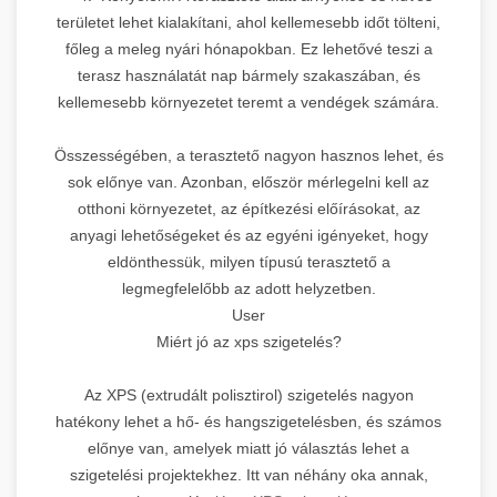
területet lehet kialakítani, ahol kellemesebb időt tölteni,
főleg a meleg nyári hónapokban. Ez lehetővé teszi a
terasz használatát nap bármely szakaszában, és
kellemesebb környezetet teremt a vendégek számára.
Összességében, a terasztető nagyon hasznos lehet, és
sok előnye van. Azonban, először mérlegelni kell az
otthoni környezetet, az építkezési előírásokat, az
anyagi lehetőségeket és az egyéni igényeket, hogy
eldönthessük, milyen típusú terasztető a
legmegfelelőbb az adott helyzetben.
User
Miért jó az xps szigetelés?
Az XPS (extrudált polisztirol) szigetelés nagyon
hatékony lehet a hő- és hangszigetelésben, és számos
előnye van, amelyek miatt jó választás lehet a
szigetelési projektekhez. Itt van néhány oka annak,