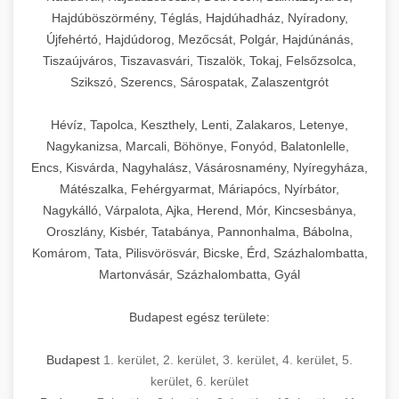
Hajdúböszörmény, Téglás, Hajdúhadház, Nyíradony,
Újfehértó, Hajdúdorog, Mezőcsát, Polgár, Hajdúnánás,
Tiszaújváros, Tiszavasvári, Tiszalök, Tokaj, Felsőzsolca,
Szikszó, Szerencs, Sárospatak, Zalaszentgrót
Hévíz, Tapolca, Keszthely, Lenti, Zalakaros, Letenye,
Nagykanizsa, Marcali, Böhönye, Fonyód, Balatonlelle,
Encs, Kisvárda, Nagyhalász, Vásárosnamény, Nyíregyháza,
Mátészalka, Fehérgyarmat, Máriapócs, Nyírbátor,
Nagykálló, Várpalota, Ajka, Herend, Mór, Kincsesbánya,
Oroszlány, Kisbér, Tatabánya, Pannonhalma, Bábolna,
Komárom, Tata, Pilisvörösvár, Bicske, Érd, Százhalombatta,
Martonvásár, Százhalombatta, Gyál
Budapest egész területe:
Budapest
1. kerület
,
2. kerület
,
3. kerület
,
4. kerület
,
5.
kerület
,
6. kerület