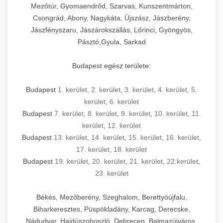
Mezőtúr, Gyomaendrőd, Szarvas, Kunszentmárton,
Csongrád, Abony, Nagykáta, Újszász, Jászberény,
Jászfényszaru, Jászárokszállás, Lőrinci, Gyöngyös,
Pásztó,Gyula, Sarkad
Budapest egész területe:
Budapest
1. kerület
,
2. kerület
,
3. kerület
,
4. kerület
,
5.
kerület
,
6. kerület
Budapest
7. kerület
,
8. kerület
,
9. kerület
,
10. kerület
,
11.
kerület
,
12. kerület
Budapest
13. kerület
,
14. kerület
,
15. kerület
,
16. kerület
,
17. kerület
,
18. kerület
Budapest
19. kerület
,
20. kerület
,
21. kerület
,
22.kerület
,
23. kerület
Békés, Mezőberény, Szeghalom, Berettyóújfalu,
Biharkeresztes, Püspökladány, Karcag, Derecske,
Nádudvar, Hajdúszoboszló, Debrecen, Balmazújváros,