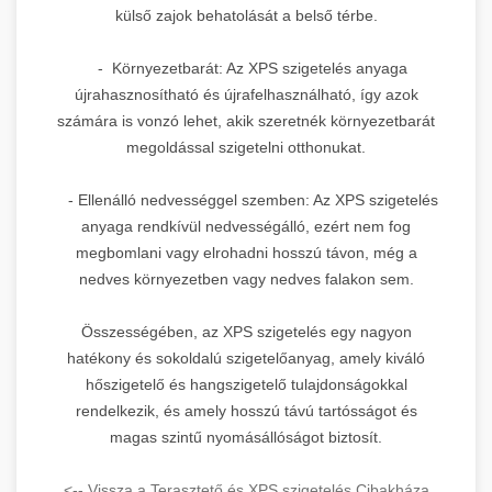
külső zajok behatolását a belső térbe.
- Környezetbarát: Az XPS szigetelés anyaga
újrahasznosítható és újrafelhasználható, így azok
számára is vonzó lehet, akik szeretnék környezetbarát
megoldással szigetelni otthonukat.
- Ellenálló nedvességgel szemben: Az XPS szigetelés
anyaga rendkívül nedvességálló, ezért nem fog
megbomlani vagy elrohadni hosszú távon, még a
nedves környezetben vagy nedves falakon sem.
Összességében, az XPS szigetelés egy nagyon
hatékony és sokoldalú szigetelőanyag, amely kiváló
hőszigetelő és hangszigetelő tulajdonságokkal
rendelkezik, és amely hosszú távú tartósságot és
magas szintű nyomásállóságot biztosít.
<-- Vissza a Terasztető és XPS szigetelés Cibakháza