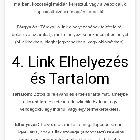
mailben, közösségi médián keresztül, vagy a weboldaluk
kapcsolatfelvételi űrlapján keresztül.
Tárgyalás:
Tárgyalj a link elhelyezésének feltételeiről,
beleértve az árakat, a link elhelyezésének módját és helyét
(pl. cikkekben, blogbejegyzésekben, vagy oldalsávban).
4. Link Elhelyezés
és Tartalom
Tartalom:
Biztosíts releváns és értékes tartalmat, amelybe
a linked természetesen illeszkedik. Ez lehet egy
vendégcikk, egy interjú, vagy egy termékértékelés.
Elhelyezés:
Helyezd el a linket a megállapodás szerint.
Ügyelj arra, hogy a link szövege (anchor text) releváns
legyen, és természetesen illeszkedjen a tartalomba.