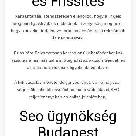
és Frissítés
Karbantartás:
Rendszeresen ellenőrizd, hogy a linkjeid
még mindig aktívak és működnek. Bizonyosodj meg arról,
hogy a linkeket tartalmazó tartalmak továbbra is relevánsak
és naprakészek.
Frissítés:
Folyamatosan keresd az új lehetőségeket link
vásárlásra, és frissítsd a stratégiádat az aktuális trendek és
algoritmus változások figyelembevételével.
A link vásárlás menete időigényes lehet, de ha helyesen
végezzük, jelentős javulást hozhat a weboldalad SEO
teljesítményében és online jelenlétében.
Seo ügynökség
Budapest