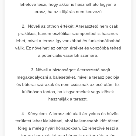
lehetővé teszi, hogy akkor is használható legyen a
terasz, ha az időjárás nem kedvező.
2. Növeli az otthon értékét: A terasztető nem csak
praktikus, hanem esztétikai szempontból is hasznos
lehet, mivel a terasz így vonzóbbá és funkcionálisabbá
válik. Ez növelheti az otthon értékét és vonzóbbá teheti
a potenciális vásárlók számára.
3. Növeli a biztonságot: A terasztető segít
megakadályozni a baleseteket, mivel a terasz padlója
és bútorai szárazak és nem csúsznak az eső után. Ez
különösen fontos, ha kisgyermekek vagy idősek
használják a teraszt.
4. Kényelem: A terasztető alatt árnyékos és hűvös
területet lehet kialakítani, ahol kellemesebb időt tölteni,
főleg a meleg nyári hónapokban. Ez lehetővé teszi a
terasz használatát nap bármely szakaszában, és