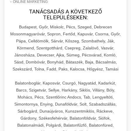
-
ONLINE MARKETING
TANÁCSADÁS A KÖVETKEZŐ
TELEPÜLÉSEKEN:
Budapest, Győr, Miskolc, Pécs, Szeged, Debrecen
Mosonmagyaróvár, Sopron, Fertőd, Kapuvár, Csorna, Győr,
Pápa, Celldömölk, Sárvár, Kőszeg, Szombathely, Ják,
Körmend, Szentgotthárd, Csepreg, Zalalövő, Vasvár,
Jánosháza, Devecser, Ajka, Sümeg, Pécsvárad, Komló,
Sásd, Dombóvár, Bonyhád, Bátaszék, Baja, Bácsalmás,
Szekszárd, Tolna, Fadd, Paks, Kalocsa, Hőgyész, Tamási
Balatonboglár, Kaposvár, Csurgó, Nagyatád, Kadarkút,
Barcs, Szigetvár, Sellye, Harkány, Siklós, Villány, Bóly,
Mohács, Pécs, Szentlőrinc Andocs, Tab, Lengyeltóti,
Simontornya, Enying, Dunaföldvár, Solt, Szabadszállás,
Sárbogárd, Dunaújváros, Kunszentmiklós, Ráckeve,
Gárdony, Székesfehérvár, Balatonföldvár, Siófok,
Balatonalmádi, Polgárdi, Balatonfűzfő, Balatonfüred,