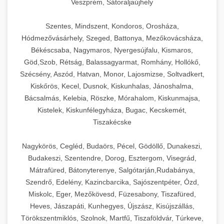
Veszprém, Sátoraljaújhely
Szentes, Mindszent, Kondoros, Orosháza,
Hódmezővásárhely, Szeged, Battonya, Mezőkovácsháza,
Békéscsaba, Nagymaros, Nyergesújfalu, Kismaros,
Göd,Szob, Rétság, Balassagyarmat, Romhány, Hollókő,
Szécsény, Aszód, Hatvan, Monor, Lajosmizse, Soltvadkert,
Kiskőrös, Kecel, Dusnok, Kiskunhalas, Jánoshalma,
Bácsalmás, Kelebia, Röszke, Mórahalom, Kiskunmajsa,
Kistelek, Kiskunfélegyháza, Bugac, Kecskemét,
Tiszakécske
Nagykörös, Cegléd, Budaörs, Pécel, Gödöllő, Dunakeszi,
Budakeszi, Szentendre, Dorog, Esztergom, Visegrád,
Mátrafüred, Bátonyterenye, Salgótarján,Rudabánya,
Szendrő, Edelény, Kazincbarcika, Sajószentpéter, Ózd,
Miskolc, Eger, Mezőkövesd, Füzesabony, Tiszafüred,
Heves, Jászapáti, Kunhegyes, Újszász, Kisújszállás,
Törökszentmiklós, Szolnok, Martfű, Tiszaföldvár, Túrkeve,