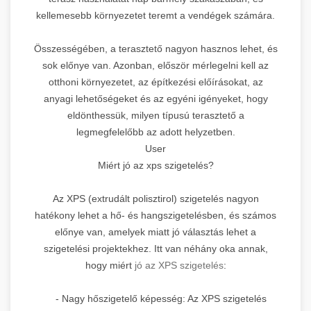
kellemesebb környezetet teremt a vendégek számára.
Összességében, a terasztető nagyon hasznos lehet, és
sok előnye van. Azonban, először mérlegelni kell az
otthoni környezetet, az építkezési előírásokat, az
anyagi lehetőségeket és az egyéni igényeket, hogy
eldönthessük, milyen típusú terasztető a
legmegfelelőbb az adott helyzetben.
User
Miért jó az xps szigetelés?
Az XPS (extrudált polisztirol) szigetelés nagyon
hatékony lehet a hő- és hangszigetelésben, és számos
előnye van, amelyek miatt jó választás lehet a
szigetelési projektekhez. Itt van néhány oka annak,
hogy miért
jó az XPS szigetelés
:
- Nagy hőszigetelő képesség: Az XPS szigetelés