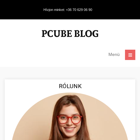
Hívjon minket: +36 70 629 06 90
Menü
RÓLUNK