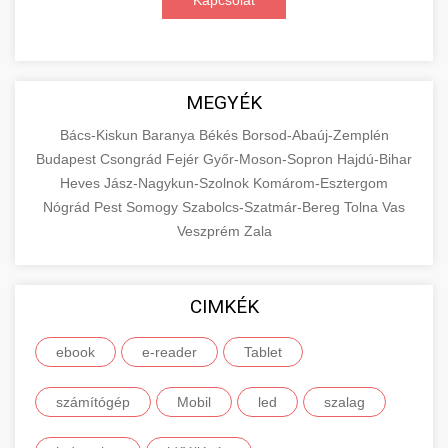
Kapcsolat
MEGYÉK
Bács-Kiskun
Baranya
Békés
Borsod-Abaúj-Zemplén
Budapest
Csongrád
Fejér
Győr-Moson-Sopron
Hajdú-Bihar
Heves
Jász-Nagykun-Szolnok
Komárom-Esztergom
Nógrád
Pest
Somogy
Szabolcs-Szatmár-Bereg
Tolna
Vas
Veszprém
Zala
CIMKÉK
ebook
e-reader
Tablet
számítógép
Mobil
led
szalag