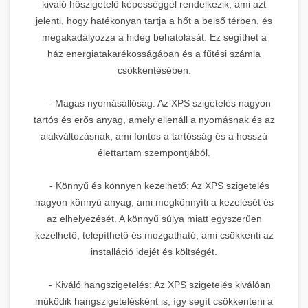
kiváló hőszigetelő képességgel rendelkezik, ami azt
jelenti, hogy hatékonyan tartja a hőt a belső térben, és
megakadályozza a hideg behatolását. Ez segíthet a
ház energiatakarékosságában és a fűtési számla
csökkentésében.
- Magas nyomásállóság: Az XPS szigetelés nagyon
tartós és erős anyag, amely ellenáll a nyomásnak és az
alakváltozásnak, ami fontos a tartósság és a hosszú
élettartam szempontjából.
- Könnyű és könnyen kezelhető: Az XPS szigetelés
nagyon könnyű anyag, ami megkönnyíti a kezelését és
az elhelyezését. A könnyű súlya miatt egyszerűen
kezelhető, telepíthető és mozgatható, ami csökkenti az
installáció idejét és költségét.
- Kiváló hangszigetelés: Az XPS szigetelés kiválóan
működik hangszigetelésként is, így segít csökkenteni a