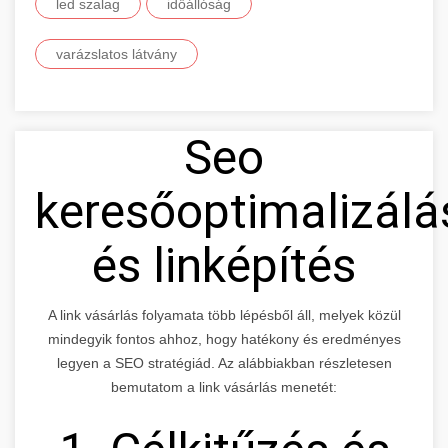
led szalag
időállóság
varázslatos látvány
Seo
keresőoptimalizálá
és linképítés
A link vásárlás folyamata több lépésből áll, melyek közül
mindegyik fontos ahhoz, hogy hatékony és eredményes
legyen a SEO stratégiád. Az alábbiakban részletesen
bemutatom a link vásárlás menetét: