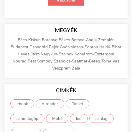
Kapcsolat
MEGYÉK
Bács-Kiskun
Baranya
Békés
Borsod-Abaúj-Zemplén
Budapest
Csongrád
Fejér
Győr-Moson-Sopron
Hajdú-Bihar
Heves
Jász-Nagykun-Szolnok
Komárom-Esztergom
Nógrád
Pest
Somogy
Szabolcs-Szatmár-Bereg
Tolna
Vas
Veszprém
Zala
CIMKÉK
ebook
e-reader
Tablet
számítógép
Mobil
led
szalag