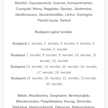
Mezőtúr, Gyomaendrőd, Szarvas, Kunszentmárton,
Csongrád, Abony, Nagykáta, Újszász, Jászberény,
Jászfényszaru, Jászárokszállás, Lőrinci, Gyöngyös,
Pásztó,Gyula, Sarkad
Budapest egész területe:
Budapest
1. kerület
,
2. kerület
,
3. kerület
,
4. kerület
,
5.
kerület
,
6. kerület
Budapest
7. kerület
,
8. kerület
,
9. kerület
,
10. kerület
,
11.
kerület
,
12. kerület
Budapest
13. kerület
,
14. kerület
,
15. kerület
,
16. kerület
,
17. kerület
,
18. kerület
Budapest
19. kerület
,
20. kerület
,
21. kerület
,
22.kerület
,
23. kerület
Békés, Mezőberény, Szeghalom, Berettyóújfalu,
Biharkeresztes, Püspökladány, Karcag, Derecske,
Nádudvar, Hajdúszoboszló, Debrecen, Balmazújváros,