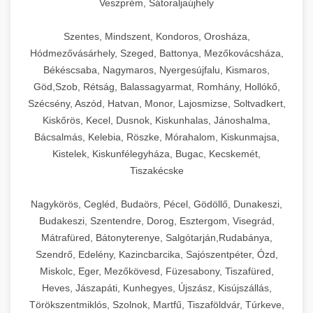
Veszprém, Sátoraljaújhely
Szentes, Mindszent, Kondoros, Orosháza,
Hódmezővásárhely, Szeged, Battonya, Mezőkovácsháza,
Békéscsaba, Nagymaros, Nyergesújfalu, Kismaros,
Göd,Szob, Rétság, Balassagyarmat, Romhány, Hollókő,
Szécsény, Aszód, Hatvan, Monor, Lajosmizse, Soltvadkert,
Kiskőrös, Kecel, Dusnok, Kiskunhalas, Jánoshalma,
Bácsalmás, Kelebia, Röszke, Mórahalom, Kiskunmajsa,
Kistelek, Kiskunfélegyháza, Bugac, Kecskemét,
Tiszakécske
Nagykörös, Cegléd, Budaörs, Pécel, Gödöllő, Dunakeszi,
Budakeszi, Szentendre, Dorog, Esztergom, Visegrád,
Mátrafüred, Bátonyterenye, Salgótarján,Rudabánya,
Szendrő, Edelény, Kazincbarcika, Sajószentpéter, Ózd,
Miskolc, Eger, Mezőkövesd, Füzesabony, Tiszafüred,
Heves, Jászapáti, Kunhegyes, Újszász, Kisújszállás,
Törökszentmiklós, Szolnok, Martfű, Tiszaföldvár, Túrkeve,