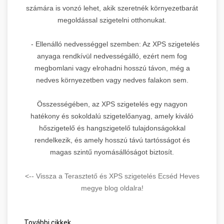
számára is vonzó lehet, akik szeretnék környezetbarát
megoldással szigetelni otthonukat.
- Ellenálló nedvességgel szemben: Az XPS szigetelés
anyaga rendkívül nedvességálló, ezért nem fog
megbomlani vagy elrohadni hosszú távon, még a
nedves környezetben vagy nedves falakon sem.
Összességében, az XPS szigetelés egy nagyon
hatékony és sokoldalú szigetelőanyag, amely kiváló
hőszigetelő és hangszigetelő tulajdonságokkal
rendelkezik, és amely hosszú távú tartósságot és
magas szintű nyomásállóságot biztosít.
<-- Vissza a Terasztető és XPS szigetelés Ecséd Heves
megye blog oldalra!
További cikkek