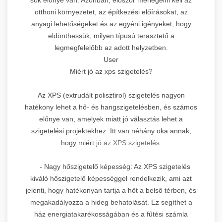
otthoni környezetet, az építkezési előírásokat, az
anyagi lehetőségeket és az egyéni igényeket, hogy
eldönthessük, milyen típusú terasztető a
legmegfelelőbb az adott helyzetben.
User
Miért jó az xps szigetelés?
Az XPS (extrudált polisztirol) szigetelés nagyon
hatékony lehet a hő- és hangszigetelésben, és számos
előnye van, amelyek miatt jó választás lehet a
szigetelési projektekhez. Itt van néhány oka annak,
hogy miért
jó az XPS szigetelés
:
- Nagy hőszigetelő képesség: Az XPS szigetelés
kiváló hőszigetelő képességgel rendelkezik, ami azt
jelenti, hogy hatékonyan tartja a hőt a belső térben, és
megakadályozza a hideg behatolását. Ez segíthet a
ház energiatakarékosságában és a fűtési számla