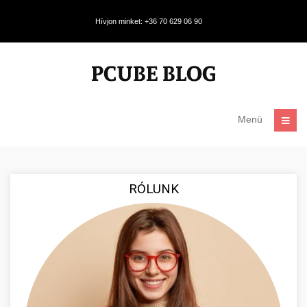
Hívjon minket: +36 70 629 06 90
Menü
RÓLUNK