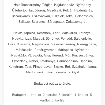
Hajdúböszörmény, Téglás, Hajdúhadház, Nyíradony,
Újfehértó, Hajdúdorog, Mezőcsát, Polgár, Hajdúnánás,
Tiszaújváros, Tiszavasvári, Tiszalök, Tokaj, Felsőzsolca,
Szikszó, Szerencs, Sárospatak, Zalaszentgrót
Hévíz, Tapolca, Keszthely, Lenti, Zalakaros, Letenye,
Nagykanizsa, Marcali, Böhönye, Fonyód, Balatonlelle,
Encs, Kisvárda, Nagyhalász, Vásárosnamény, Nyíregyháza,
Mátészalka, Fehérgyarmat, Máriapócs, Nyírbátor,
Nagykálló, Várpalota, Ajka, Herend, Mór, Kincsesbánya,
Oroszlány, Kisbér, Tatabánya, Pannonhalma, Bábolna,
Komárom, Tata, Pilisvörösvár, Bicske, Érd, Százhalombatta,
Martonvásár, Százhalombatta, Gyál
Budapest egész területe:
Budapest
1. kerület
,
2. kerület
,
3. kerület
,
4. kerület
,
5.
kerület
,
6. kerület