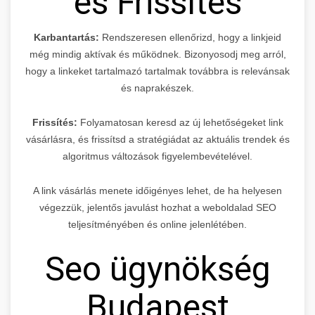
és Frissítés
Karbantartás:
Rendszeresen ellenőrizd, hogy a linkjeid
még mindig aktívak és működnek. Bizonyosodj meg arról,
hogy a linkeket tartalmazó tartalmak továbbra is relevánsak
és naprakészek.
Frissítés:
Folyamatosan keresd az új lehetőségeket link
vásárlásra, és frissítsd a stratégiádat az aktuális trendek és
algoritmus változások figyelembevételével.
A link vásárlás menete időigényes lehet, de ha helyesen
végezzük, jelentős javulást hozhat a weboldalad SEO
teljesítményében és online jelenlétében.
Seo ügynökség
Budapest