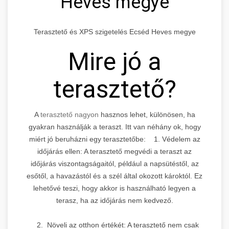
Heves megye
Terasztető és XPS szigetelés Ecséd Heves megye
Mire jó a
terasztető?
A
terasztető nagyon
hasznos lehet, különösen, ha
gyakran használják a teraszt. Itt van néhány ok, hogy
miért jó beruházni egy terasztetőbe: 1. Védelem az
időjárás ellen: A terasztető megvédi a teraszt az
időjárás viszontagságaitól, például a napsütéstől, az
esőtől, a havazástól és a szél által okozott károktól. Ez
lehetővé teszi, hogy akkor is használható legyen a
terasz, ha az időjárás nem kedvező.
2. Növeli az otthon értékét: A terasztető nem csak