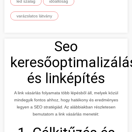
led szalag
időállóság
varázslatos látvány
Seo
keresőoptimalizálá
és linképítés
A link vásárlás folyamata több lépésből áll, melyek közül
mindegyik fontos ahhoz, hogy hatékony és eredményes
legyen a SEO stratégiád. Az alábbiakban részletesen
bemutatom a link vásárlás menetét: