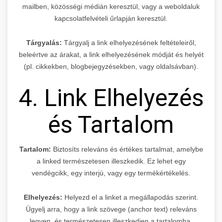
mailben, közösségi médián keresztül, vagy a weboldaluk
kapcsolatfelvételi űrlapján keresztül.
Tárgyalás:
Tárgyalj a link elhelyezésének feltételeiről,
beleértve az árakat, a link elhelyezésének módját és helyét
(pl. cikkekben, blogbejegyzésekben, vagy oldalsávban).
4. Link Elhelyezés
és Tartalom
Tartalom:
Biztosíts releváns és értékes tartalmat, amelybe
a linked természetesen illeszkedik. Ez lehet egy
vendégcikk, egy interjú, vagy egy termékértékelés.
Elhelyezés:
Helyezd el a linket a megállapodás szerint.
Ügyelj arra, hogy a link szövege (anchor text) releváns
legyen, és természetesen illeszkedjen a tartalomba.