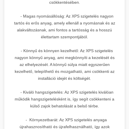
csökkentésében.
- Magas nyomásállóság: Az XPS szigetelés nagyon
tartós és erős anyag, amely ellenáll a nyomásnak és az
alakváltozásnak, ami fontos a tartósság és a hosszú
élettartam szempontjából.
- Könnyű és könnyen kezelhető: Az XPS szigetelés
nagyon könnyű anyag, ami megkönnyíti a kezelését és
az elhelyezését. A könnyű súlya miatt egyszerűen
kezelhető, telepíthető és mozgatható, ami csökkenti az
installáció idejét és költségét.
- Kiváló hangszigetelés: Az XPS szigetelés kiválóan
működik hangszigetelésként is, így segít csökkenteni a
külső zajok behatolását a belső térbe.
- Környezetbarát: Az XPS szigetelés anyaga
újrahasznosítható és újrafelhasználható, így azok