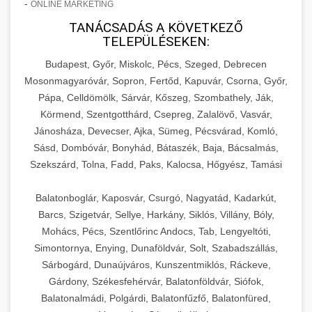
-
ONLINE MARKETING
TANÁCSADÁS A KÖVETKEZŐ
TELEPÜLÉSEKEN:
Budapest, Győr, Miskolc, Pécs, Szeged, Debrecen
Mosonmagyaróvár, Sopron, Fertőd, Kapuvár, Csorna, Győr,
Pápa, Celldömölk, Sárvár, Kőszeg, Szombathely, Ják,
Körmend, Szentgotthárd, Csepreg, Zalalövő, Vasvár,
Jánosháza, Devecser, Ajka, Sümeg, Pécsvárad, Komló,
Sásd, Dombóvár, Bonyhád, Bátaszék, Baja, Bácsalmás,
Szekszárd, Tolna, Fadd, Paks, Kalocsa, Hőgyész, Tamási
Balatonboglár, Kaposvár, Csurgó, Nagyatád, Kadarkút,
Barcs, Szigetvár, Sellye, Harkány, Siklós, Villány, Bóly,
Mohács, Pécs, Szentlőrinc Andocs, Tab, Lengyeltóti,
Simontornya, Enying, Dunaföldvár, Solt, Szabadszállás,
Sárbogárd, Dunaújváros, Kunszentmiklós, Ráckeve,
Gárdony, Székesfehérvár, Balatonföldvár, Siófok,
Balatonalmádi, Polgárdi, Balatonfűzfő, Balatonfüred,