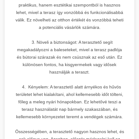
praktikus, hanem esztétikai szempontból is hasznos
lehet, mivel a terasz így vonzóbbá és funkcionálisabbá
válik. Ez növelheti az otthon értékét és vonzóbbá teheti
a potenciális vásárlók számára.
3. Növeli a biztonságot: A terasztető segít
megakadályozni a baleseteket, mivel a terasz padlója
és bútorai szárazak és nem csúsznak az eső után. Ez
különösen fontos, ha kisgyermekek vagy idősek
használják a teraszt.
4. Kényelem: A terasztető alatt árnyékos és hűvös
területet lehet kialakítani, ahol kellemesebb időt tölteni,
főleg a meleg nyári hónapokban. Ez lehetővé teszi a
terasz használatát nap bármely szakaszában, és
kellemesebb környezetet teremt a vendégek számára.
Összességében, a terasztető nagyon hasznos lehet, és
sok előnye van. Azonban, először mérlegelni kell az