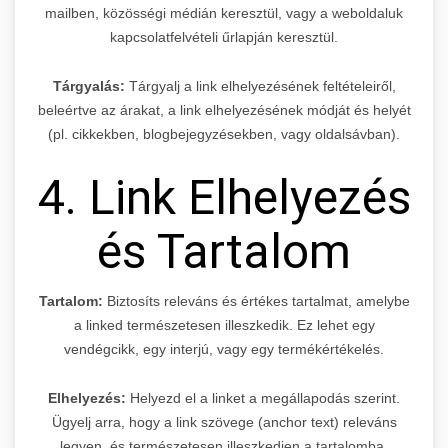
mailben, közösségi médián keresztül, vagy a weboldaluk
kapcsolatfelvételi űrlapján keresztül.
Tárgyalás:
Tárgyalj a link elhelyezésének feltételeiről,
beleértve az árakat, a link elhelyezésének módját és helyét
(pl. cikkekben, blogbejegyzésekben, vagy oldalsávban).
4. Link Elhelyezés
és Tartalom
Tartalom:
Biztosíts releváns és értékes tartalmat, amelybe
a linked természetesen illeszkedik. Ez lehet egy
vendégcikk, egy interjú, vagy egy termékértékelés.
Elhelyezés:
Helyezd el a linket a megállapodás szerint.
Ügyelj arra, hogy a link szövege (anchor text) releváns
legyen, és természetesen illeszkedjen a tartalomba.