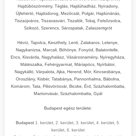
Hajdúböszörmény, Téglás, Hajdúhadház, Nyíradony,
Újfehértó, Hajdúdorog, Mezőcsát, Polgár, Hajdúnánás,
Tiszaújváros, Tiszavasvári, Tiszalök, Tokaj, Felsőzsolca,
Szikszó, Szerencs, Sárospatak, Zalaszentgrót
Hévíz, Tapolca, Keszthely, Lenti, Zalakaros, Letenye,
Nagykanizsa, Marcali, Böhönye, Fonyód, Balatonlelle,
Encs, Kisvárda, Nagyhalász, Vásárosnamény, Nyíregyháza,
Mátészalka, Fehérgyarmat, Máriapócs, Nyírbátor,
Nagykálló, Várpalota, Ajka, Herend, Mór, Kincsesbánya,
Oroszlány, Kisbér, Tatabánya, Pannonhalma, Bábolna,
Komárom, Tata, Pilisvörösvár, Bicske, Érd, Százhalombatta,
Martonvásár, Százhalombatta, Gyál
Budapest egész területe:
Budapest
1. kerület
,
2. kerület
,
3. kerület
,
4. kerület
,
5.
kerület
,
6. kerület