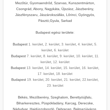
Mezőtúr, Gyomaendrőd, Szarvas, Kunszentmárton,
Csongrád, Abony, Nagykáta, Újszász, Jászberény,
Jászfényszaru, Jászárokszállás, Lőrinci, Gyöngyös,
Pásztó,Gyula, Sarkad
Budapest egész területe:
Budapest
1. kerület
,
2. kerület
,
3. kerület
,
4. kerület
,
5.
kerület
,
6. kerület
Budapest
7. kerület
,
8. kerület
,
9. kerület
,
10. kerület
,
11.
kerület
,
12. kerület
Budapest
13. kerület
,
14. kerület
,
15. kerület
,
16. kerület
,
17. kerület
,
18. kerület
Budapest
19. kerület
,
20. kerület
,
21. kerület
,
22.kerület
,
23. kerület
Békés, Mezőberény, Szeghalom, Berettyóújfalu,
Biharkeresztes, Püspökladány, Karcag, Derecske,
Nádudvar, Hajdúszoboszló, Debrecen, Balmazújváros,