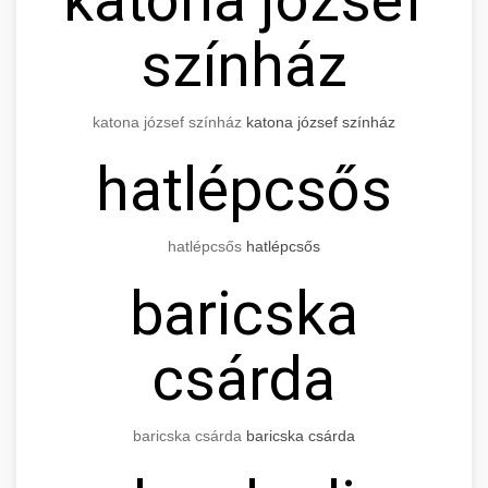
színház
katona józsef színház
katona józsef színház
hatlépcsős
hatlépcsős
hatlépcsős
baricska
csárda
baricska csárda
baricska csárda