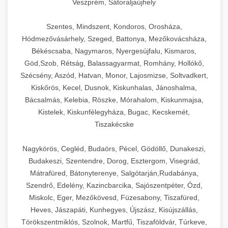
Veszprém, Sátoraljaújhely
Szentes, Mindszent, Kondoros, Orosháza,
Hódmezővásárhely, Szeged, Battonya, Mezőkovácsháza,
Békéscsaba, Nagymaros, Nyergesújfalu, Kismaros,
Göd,Szob, Rétság, Balassagyarmat, Romhány, Hollókő,
Szécsény, Aszód, Hatvan, Monor, Lajosmizse, Soltvadkert,
Kiskőrös, Kecel, Dusnok, Kiskunhalas, Jánoshalma,
Bácsalmás, Kelebia, Röszke, Mórahalom, Kiskunmajsa,
Kistelek, Kiskunfélegyháza, Bugac, Kecskemét,
Tiszakécske
Nagykörös, Cegléd, Budaörs, Pécel, Gödöllő, Dunakeszi,
Budakeszi, Szentendre, Dorog, Esztergom, Visegrád,
Mátrafüred, Bátonyterenye, Salgótarján,Rudabánya,
Szendrő, Edelény, Kazincbarcika, Sajószentpéter, Ózd,
Miskolc, Eger, Mezőkövesd, Füzesabony, Tiszafüred,
Heves, Jászapáti, Kunhegyes, Újszász, Kisújszállás,
Törökszentmiklós, Szolnok, Martfű, Tiszaföldvár, Túrkeve,