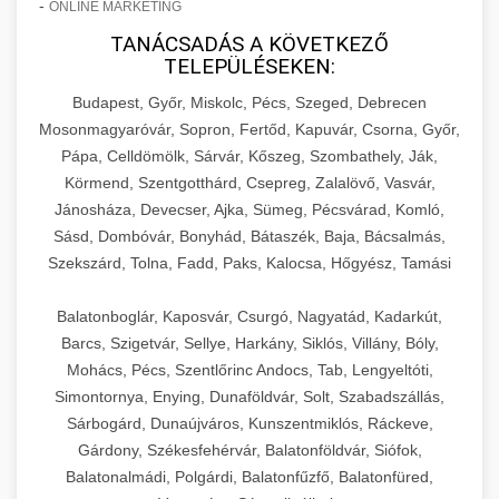
-
ONLINE MARKETING
TANÁCSADÁS A KÖVETKEZŐ
TELEPÜLÉSEKEN:
Budapest, Győr, Miskolc, Pécs, Szeged, Debrecen
Mosonmagyaróvár, Sopron, Fertőd, Kapuvár, Csorna, Győr,
Pápa, Celldömölk, Sárvár, Kőszeg, Szombathely, Ják,
Körmend, Szentgotthárd, Csepreg, Zalalövő, Vasvár,
Jánosháza, Devecser, Ajka, Sümeg, Pécsvárad, Komló,
Sásd, Dombóvár, Bonyhád, Bátaszék, Baja, Bácsalmás,
Szekszárd, Tolna, Fadd, Paks, Kalocsa, Hőgyész, Tamási
Balatonboglár, Kaposvár, Csurgó, Nagyatád, Kadarkút,
Barcs, Szigetvár, Sellye, Harkány, Siklós, Villány, Bóly,
Mohács, Pécs, Szentlőrinc Andocs, Tab, Lengyeltóti,
Simontornya, Enying, Dunaföldvár, Solt, Szabadszállás,
Sárbogárd, Dunaújváros, Kunszentmiklós, Ráckeve,
Gárdony, Székesfehérvár, Balatonföldvár, Siófok,
Balatonalmádi, Polgárdi, Balatonfűzfő, Balatonfüred,