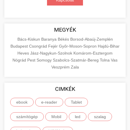
Kapcsolat
MEGYÉK
Bács-Kiskun
Baranya
Békés
Borsod-Abaúj-Zemplén
Budapest
Csongrád
Fejér
Győr-Moson-Sopron
Hajdú-Bihar
Heves
Jász-Nagykun-Szolnok
Komárom-Esztergom
Nógrád
Pest
Somogy
Szabolcs-Szatmár-Bereg
Tolna
Vas
Veszprém
Zala
CIMKÉK
ebook
e-reader
Tablet
számítógép
Mobil
led
szalag