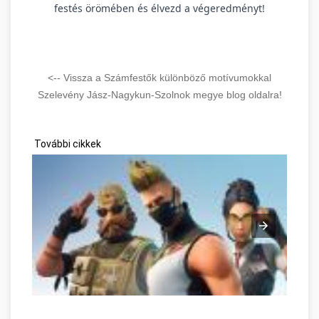
festés örömében és élvezd a végeredményt!
<-- Vissza a Számfestők különböző motívumokkal
Szelevény Jász-Nagykun-Szolnok megye blog oldalra!
További cikkek
Az online játékok pozitív oldalai Jász-Nagykun-Szolnok megye