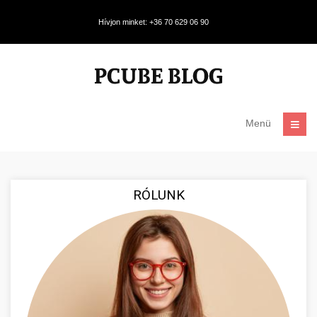
Hívjon minket: +36 70 629 06 90
Menü
RÓLUNK