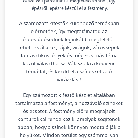
össze kell párosítani a megfelelő színnel, így
lépésről lépésre készül el a festmény.
A számozott kifestők különböző témákban
elérhetőek, így megtalálhatod az
érdeklődésednek leginkább megfelelőt.
Lehetnek állatok, tájak, virágok, városképek,
fantasztikus lények és még sok más téma
közül választhatsz. Válaszd ki a kedvenc
témádat, és kezdd el a színekkel való
varázslást!
Egy számozott kifestő készlet általában
tartalmazza a festményt, a hozzávaló színeket
és ecsetet. A festmény előre megrajzolt
kontúrokkal rendelkezik, amelyek segítenek
abban, hogy a színek könnyen megtalálják a
helyüket. Minden terület egy számmal van