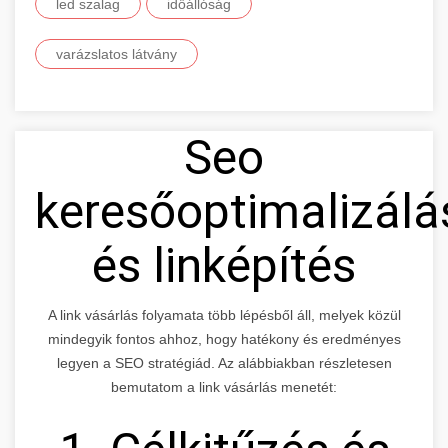
led szalag
időállóság
varázslatos látvány
Seo
keresőoptimalizálá
és linképítés
A link vásárlás folyamata több lépésből áll, melyek közül
mindegyik fontos ahhoz, hogy hatékony és eredményes
legyen a SEO stratégiád. Az alábbiakban részletesen
bemutatom a link vásárlás menetét: