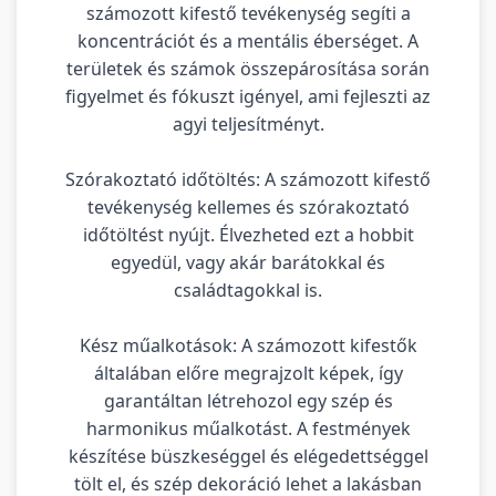
számozott kifestő tevékenység segíti a
koncentrációt és a mentális éberséget. A
területek és számok összepárosítása során
figyelmet és fókuszt igényel, ami fejleszti az
agyi teljesítményt.
Szórakoztató időtöltés: A számozott kifestő
tevékenység kellemes és szórakoztató
időtöltést nyújt. Élvezheted ezt a hobbit
egyedül, vagy akár barátokkal és
családtagokkal is.
Kész műalkotások: A számozott kifestők
általában előre megrajzolt képek, így
garantáltan létrehozol egy szép és
harmonikus műalkotást. A festmények
készítése büszkeséggel és elégedettséggel
tölt el, és szép dekoráció lehet a lakásban