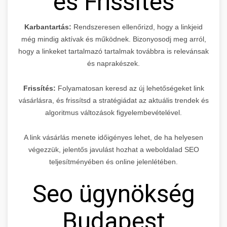
és Frissítés
Karbantartás:
Rendszeresen ellenőrizd, hogy a linkjeid
még mindig aktívak és működnek. Bizonyosodj meg arról,
hogy a linkeket tartalmazó tartalmak továbbra is relevánsak
és naprakészek.
Frissítés:
Folyamatosan keresd az új lehetőségeket link
vásárlásra, és frissítsd a stratégiádat az aktuális trendek és
algoritmus változások figyelembevételével.
A link vásárlás menete időigényes lehet, de ha helyesen
végezzük, jelentős javulást hozhat a weboldalad SEO
teljesítményében és online jelenlétében.
Seo ügynökség
Budapest