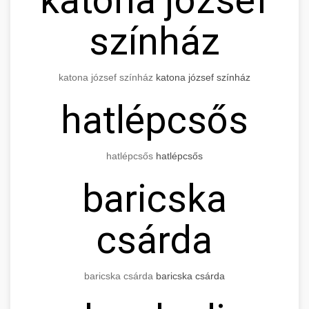
színház
katona józsef színház
katona józsef színház
hatlépcsős
hatlépcsős
hatlépcsős
baricska
csárda
baricska csárda
baricska csárda