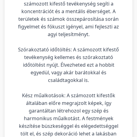
számozott kifestő tevékenység segíti a
koncentrációt és a mentális éberséget. A
területek és számok összepárosítása során
figyelmet és fókuszt igényel, ami fejleszti az
agyi teljesítményt.
Szórakoztató időtöltés: A számozott kifestő
tevékenység kellemes és szórakoztató
időtöltést nyújt. Élvezheted ezt a hobbit
egyedül, vagy akár barátokkal és
családtagokkal is.
Kész műalkotások: A számozott kifestők
általában előre megrajzolt képek, így
garantáltan létrehozol egy szép és
harmonikus műalkotást. A festmények
készítése büszkeséggel és elégedettséggel
tölt el, és szép dekoráció lehet a lakásban