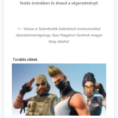
festés örömében és élvezd a végeredményt!
<-- Vissza a Számfestők különböző motívumokkal
Jászalsószentgyörgy Jász-Nagykun-Szolnok megye
blog oldalra!
További cikkek