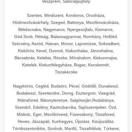
Veszprém, Sátoraljaújhely
Szentes, Mindszent, Kondoros, Orosháza,
Hódmezővásárhely, Szeged, Battonya, Mezőkovácsháza,
Békéscsaba, Nagymaros, Nyergesújfalu, Kismaros,
Göd,Szob, Rétság, Balassagyarmat, Romhány, Hollókő,
Szécsény, Aszód, Hatvan, Monor, Lajosmizse, Soltvadkert,
Kiskőrös, Kecel, Dusnok, Kiskunhalas, Jánoshalma,
Bácsalmás, Kelebia, Röszke, Mórahalom, Kiskunmajsa,
Kistelek, Kiskunfélegyháza, Bugac, Kecskemét,
Tiszakécske
Nagykörös, Cegléd, Budaörs, Pécel, Gödöllő, Dunakeszi,
Budakeszi, Szentendre, Dorog, Esztergom, Visegrád,
Mátrafüred, Bátonyterenye, Salgótarján,Rudabánya,
Szendrő, Edelény, Kazincbarcika, Sajószentpéter, Ózd,
Miskolc, Eger, Mezőkövesd, Füzesabony, Tiszafüred,
Heves, Jászapáti, Kunhegyes, Újszász, Kisújszállás,
Törökszentmiklós, Szolnok, Martfű, Tiszaföldvár, Túrkeve,