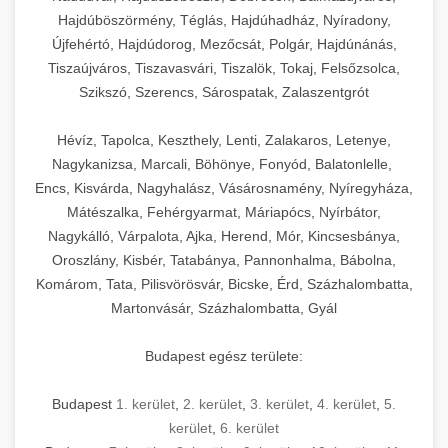
Hajdúböszörmény, Téglás, Hajdúhadház, Nyíradony,
Újfehértó, Hajdúdorog, Mezőcsát, Polgár, Hajdúnánás,
Tiszaújváros, Tiszavasvári, Tiszalök, Tokaj, Felsőzsolca,
Szikszó, Szerencs, Sárospatak, Zalaszentgrót
Hévíz, Tapolca, Keszthely, Lenti, Zalakaros, Letenye,
Nagykanizsa, Marcali, Böhönye, Fonyód, Balatonlelle,
Encs, Kisvárda, Nagyhalász, Vásárosnamény, Nyíregyháza,
Mátészalka, Fehérgyarmat, Máriapócs, Nyírbátor,
Nagykálló, Várpalota, Ajka, Herend, Mór, Kincsesbánya,
Oroszlány, Kisbér, Tatabánya, Pannonhalma, Bábolna,
Komárom, Tata, Pilisvörösvár, Bicske, Érd, Százhalombatta,
Martonvásár, Százhalombatta, Gyál
Budapest egész területe:
Budapest
1. kerület
,
2. kerület
,
3. kerület
,
4. kerület
,
5.
kerület
,
6. kerület