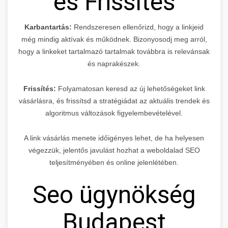
és Frissítés
Karbantartás:
Rendszeresen ellenőrizd, hogy a linkjeid
még mindig aktívak és működnek. Bizonyosodj meg arról,
hogy a linkeket tartalmazó tartalmak továbbra is relevánsak
és naprakészek.
Frissítés:
Folyamatosan keresd az új lehetőségeket link
vásárlásra, és frissítsd a stratégiádat az aktuális trendek és
algoritmus változások figyelembevételével.
A link vásárlás menete időigényes lehet, de ha helyesen
végezzük, jelentős javulást hozhat a weboldalad SEO
teljesítményében és online jelenlétében.
Seo ügynökség
Budapest