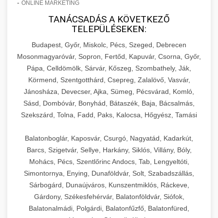
-
ONLINE MARKETING
TANÁCSADÁS A KÖVETKEZŐ
TELEPÜLÉSEKEN:
Budapest, Győr, Miskolc, Pécs, Szeged, Debrecen
Mosonmagyaróvár, Sopron, Fertőd, Kapuvár, Csorna, Győr,
Pápa, Celldömölk, Sárvár, Kőszeg, Szombathely, Ják,
Körmend, Szentgotthárd, Csepreg, Zalalövő, Vasvár,
Jánosháza, Devecser, Ajka, Sümeg, Pécsvárad, Komló,
Sásd, Dombóvár, Bonyhád, Bátaszék, Baja, Bácsalmás,
Szekszárd, Tolna, Fadd, Paks, Kalocsa, Hőgyész, Tamási
Balatonboglár, Kaposvár, Csurgó, Nagyatád, Kadarkút,
Barcs, Szigetvár, Sellye, Harkány, Siklós, Villány, Bóly,
Mohács, Pécs, Szentlőrinc Andocs, Tab, Lengyeltóti,
Simontornya, Enying, Dunaföldvár, Solt, Szabadszállás,
Sárbogárd, Dunaújváros, Kunszentmiklós, Ráckeve,
Gárdony, Székesfehérvár, Balatonföldvár, Siófok,
Balatonalmádi, Polgárdi, Balatonfűzfő, Balatonfüred,