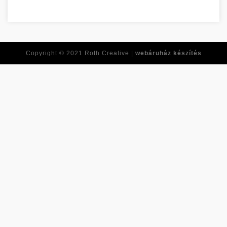
Az online játékok pozitív oldalai Jász-Nagykun-Szolnok megye
Copyright © 2021
Roth Creative |
webáruház készítés