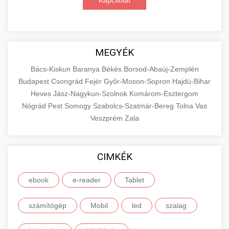
Kapcsolat
MEGYÉK
Bács-Kiskun
Baranya
Békés
Borsod-Abaúj-Zemplén
Budapest
Csongrád
Fejér
Győr-Moson-Sopron
Hajdú-Bihar
Heves
Jász-Nagykun-Szolnok
Komárom-Esztergom
Nógrád
Pest
Somogy
Szabolcs-Szatmár-Bereg
Tolna
Vas
Veszprém
Zala
CIMKÉK
ebook
e-reader
Tablet
számítógép
Mobil
led
szalag