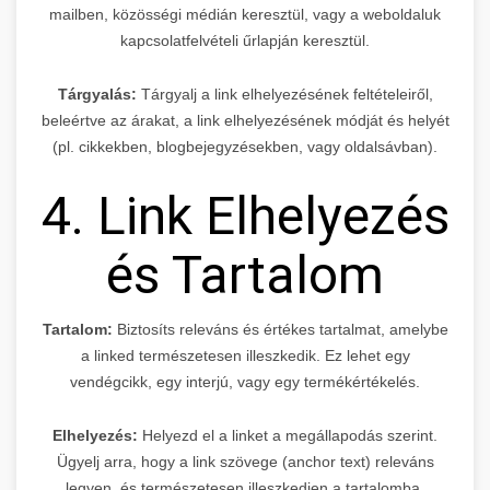
mailben, közösségi médián keresztül, vagy a weboldaluk
kapcsolatfelvételi űrlapján keresztül.
Tárgyalás:
Tárgyalj a link elhelyezésének feltételeiről,
beleértve az árakat, a link elhelyezésének módját és helyét
(pl. cikkekben, blogbejegyzésekben, vagy oldalsávban).
4. Link Elhelyezés
és Tartalom
Tartalom:
Biztosíts releváns és értékes tartalmat, amelybe
a linked természetesen illeszkedik. Ez lehet egy
vendégcikk, egy interjú, vagy egy termékértékelés.
Elhelyezés:
Helyezd el a linket a megállapodás szerint.
Ügyelj arra, hogy a link szövege (anchor text) releváns
legyen, és természetesen illeszkedjen a tartalomba.