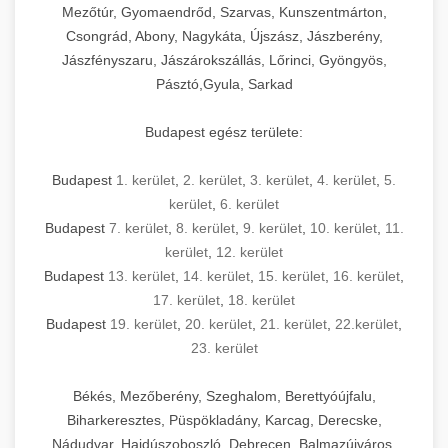
Mezőtúr, Gyomaendrőd, Szarvas, Kunszentmárton,
Csongrád, Abony, Nagykáta, Újszász, Jászberény,
Jászfényszaru, Jászárokszállás, Lőrinci, Gyöngyös,
Pásztó,Gyula, Sarkad
Budapest egész területe:
Budapest
1. kerület
,
2. kerület
,
3. kerület
,
4. kerület
,
5.
kerület
,
6. kerület
Budapest
7. kerület
,
8. kerület
,
9. kerület
,
10. kerület
,
11.
kerület
,
12. kerület
Budapest
13. kerület
,
14. kerület
,
15. kerület
,
16. kerület
,
17. kerület
,
18. kerület
Budapest
19. kerület
,
20. kerület
,
21. kerület
,
22.kerület
,
23. kerület
Békés, Mezőberény, Szeghalom, Berettyóújfalu,
Biharkeresztes, Püspökladány, Karcag, Derecske,
Nádudvar, Hajdúszoboszló, Debrecen, Balmazújváros,