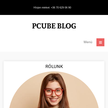
Hívjon minket: +36 70 629 06 90
Menü
RÓLUNK