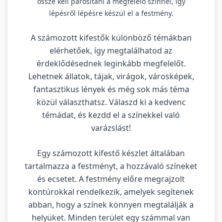
össze kell párosítani a megfelelő színnel, így
lépésről lépésre készül el a festmény.
A számozott kifestők különböző témákban
elérhetőek, így megtalálhatod az
érdeklődésednek leginkább megfelelőt.
Lehetnek állatok, tájak, virágok, városképek,
fantasztikus lények és még sok más téma
közül választhatsz. Válaszd ki a kedvenc
témádat, és kezdd el a színekkel való
varázslást!
Egy számozott kifestő készlet általában
tartalmazza a festményt, a hozzávaló színeket
és ecsetet. A festmény előre megrajzolt
kontúrokkal rendelkezik, amelyek segítenek
abban, hogy a színek könnyen megtalálják a
helyüket. Minden terület egy számmal van