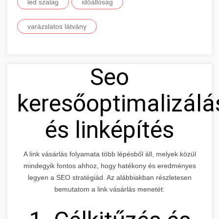
led szalag
időállóság
varázslatos látvány
Seo
keresőoptimalizálá
és linképítés
A link vásárlás folyamata több lépésből áll, melyek közül
mindegyik fontos ahhoz, hogy hatékony és eredményes
legyen a SEO stratégiád. Az alábbiakban részletesen
bemutatom a link vásárlás menetét: