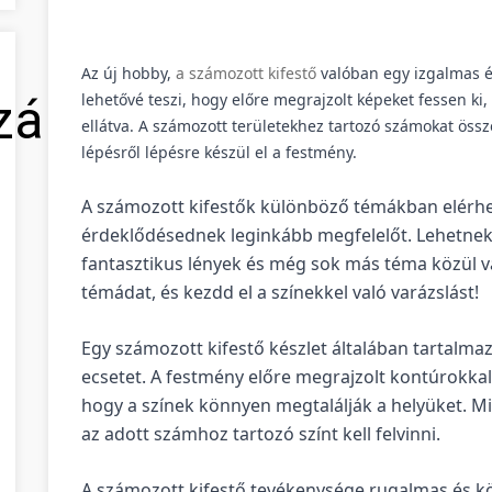
Az új hobby,
a számozott kifestő
valóban egy izgalmas é
lehetővé teszi, hogy előre megrajzolt képeket fessen k
zálás
ellátva. A számozott területekhez tartozó számokat össze
lépésről lépésre készül el a festmény.
A számozott kifestők különböző témákban elérhe
érdeklődésednek leginkább megfelelőt. Lehetnek á
fantasztikus lények és még sok más téma közül vá
témádat, és kezdd el a színekkel való varázslást!
Egy számozott kifestő készlet általában tartalmaz
ecsetet. A festmény előre megrajzolt kontúrokka
hogy a színek könnyen megtalálják a helyüket. Mi
az adott számhoz tartozó színt kell felvinni.
A számozott kifestő tevékenysége rugalmas és k