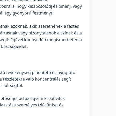
okra is, hogy kikapcsolódj és pihenj, vagy
sál egy gyönyörű festményt.
atnak azoknak, akik szeretnének a festés
jártasnak vagy bizonytalanok a színek és a
k segítségével könnyedén megismerheted a
i készségeidet.
estő tevékenység pihentető és nyugtató
a részletekre való koncentrálás segít
eszültségtől.
hetőséget ad az egyéni kreativitás
álasztása személyes ízlésünket és