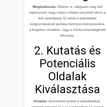
Meghatározás:
Először is, világosan meg kell
határoznod, hogy milyen célokat szeretnél elérni a
link vásárlással. Ez lehet a weboldalad
rangsorolásának javítása bizonyos kulcsszavakra,
a forgalom növelése, vagy a márka ismertségének
fokozása.
2. Kutatás és
Potenciális
Oldalak
Kiválasztása
Kutatás:
Azonosítsd azokat a weboldalakat,
amelyek relevánsak a te iparágadban és magas