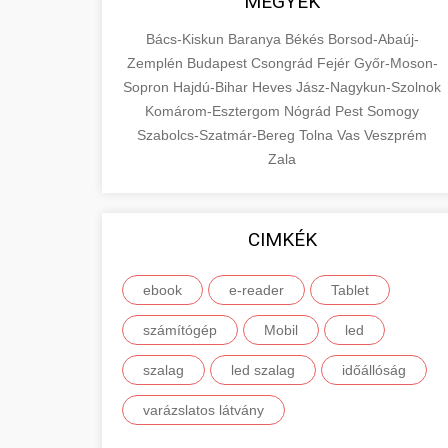
MEGYÉK
Bács-Kiskun
Baranya
Békés
Borsod-Abaúj-
Zemplén
Budapest
Csongrád
Fejér
Győr-Moson-
Sopron
Hajdú-Bihar
Heves
Jász-Nagykun-Szolnok
Komárom-Esztergom
Nógrád
Pest
Somogy
Szabolcs-Szatmár-Bereg
Tolna
Vas
Veszprém
Zala
CIMKÉK
ebook
e-reader
Tablet
számítógép
Mobil
led
szalag
led szalag
időállóság
varázslatos látvány