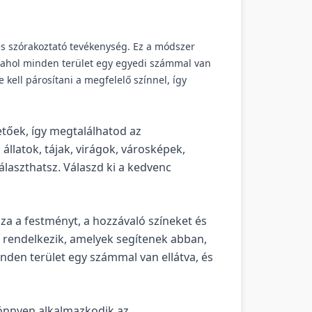
s szórakoztató tevékenység. Ez a módszer
i, ahol minden terület egy egyedi számmal van
 kell párosítani a megfelelő színnel, így
tőek, így megtalálhatod az
llatok, tájak, virágok, városképek,
laszthatsz. Válaszd ki a kedvenc
za a festményt, a hozzávaló színeket és
l rendelkezik, amelyek segítenek abban,
nden terület egy számmal van ellátva, és
önnyen alkalmazkodik az