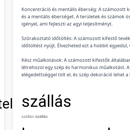
Koncentráció és mentális éberség: A számozott ki
és a mentális éberséget. A területek és számok ö
igényel, ami fejleszti az agyi teljesítményt.
Szórakoztató időtöltés: A számozott kifestő tev
időtöltést nyújt. Élvezheted ezt a hobbit egyedül,
Kész műalkotások: A számozott kifestők általában
létrehozol egy szép és harmonikus műalkotást. A
elégedettséggel tölt el, és szép dekoráció lehet a
szállás
tel
szállás
szállás