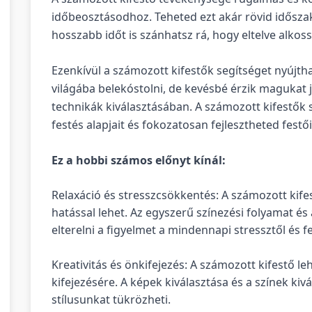
időbeosztásodhoz. Teheted ezt akár rövid időszak
hosszabb időt is szánhatsz rá, hogy eltelve alkos
Ezenkívül a számozott kifestők segítséget nyújth
világába belekóstolni, de kevésbé érzik magukat 
technikák kiválasztásában. A számozott kifestő
festés alapjait és fokozatosan fejlesztheted festő
Ez a hobbi számos előnyt kínál:
Relaxáció és stresszcsökkentés: A számozott kif
hatással lehet. Az egyszerű színezési folyamat és 
elterelni a figyelmet a mindennapi stressztől és f
Kreativitás és önkifejezés: A számozott kifestő le
kifejezésére. A képek kiválasztása és a színek kiv
stílusunkat tükrözheti.