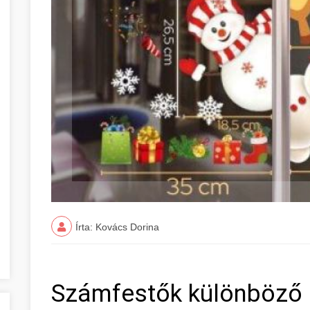
Írta: Kovács Dorina
Számfestők különböző