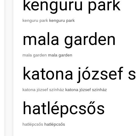
kenguru park
kenguru park
kenguru park
mala garden
mala garden
mala garden
katona józsef 
katona józsef színház
katona józsef színház
hatlépcsős
hatlépcsős
hatlépcsős