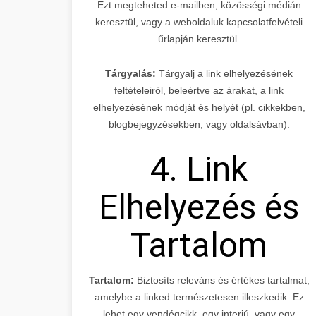
Ezt megteheted e-mailben, közösségi médián
keresztül, vagy a weboldaluk kapcsolatfelvételi
űrlapján keresztül.
Tárgyalás:
Tárgyalj a link elhelyezésének
feltételeiről, beleértve az árakat, a link
elhelyezésének módját és helyét (pl. cikkekben,
blogbejegyzésekben, vagy oldalsávban).
4. Link
Elhelyezés és
Tartalom
Tartalom:
Biztosíts releváns és értékes tartalmat,
amelybe a linked természetesen illeszkedik. Ez
lehet egy vendégcikk, egy interjú, vagy egy