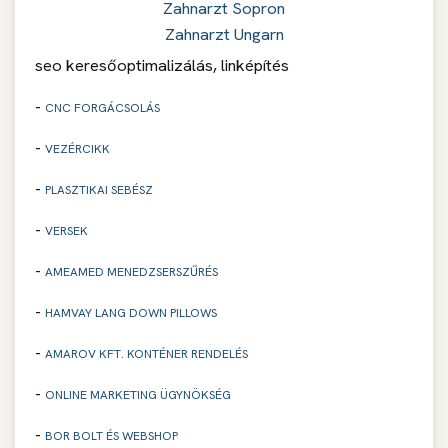
Zahnarzt Sopron
Zahnarzt Ungarn
seo keresőoptimalizálás, linképítés
-
CNC FORGÁCSOLÁS
-
VEZÉRCIKK
-
PLASZTIKAI SEBÉSZ
-
VERSEK
-
AMEAMED MENEDZSERSZŰRÉS
-
HAMVAY LANG DOWN PILLOWS
-
AMAROV KFT. KONTÉNER RENDELÉS
-
ONLINE MARKETING ÜGYNÖKSÉG
-
BOR BOLT ÉS WEBSHOP