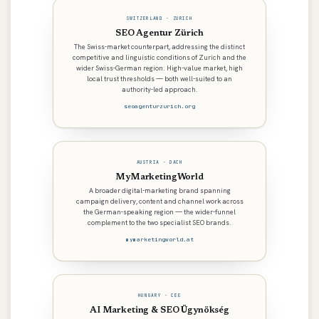
SWITZERLAND · ZURICH
SEO Agentur Zürich
The Swiss-market counterpart, addressing the distinct
competitive and linguistic conditions of Zurich and the
wider Swiss-German region. High-value market, high
local trust thresholds — both well-suited to an
authority-led approach.
seoagenturzurich.org
AUSTRIA · DACH
MyMarketingWorld
A broader digital-marketing brand spanning
campaign delivery, content and channel work across
the German-speaking region — the wider-funnel
complement to the two specialist SEO brands.
mymarketingworld.at
HUNGARY · CEE
AI Marketing & SEO Ügynökség