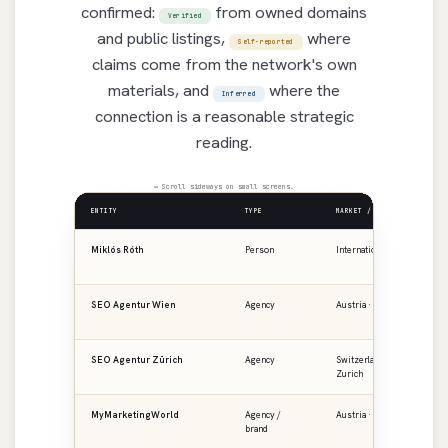
confirmed:
from owned domains
Verified
and public listings,
where
Self-reported
claims come from the network's own
materials, and
where the
Inferred
connection is a reasonable strategic
reading.
↔ Scroll sideways on small screens.
ENTITY
TYPE
MARKET / REGION
PR
Miklós Róth
Person
International
ro
SEO Agentur Wien
Agency
Austria · Vienna
se
SEO Agentur Zürich
Agency
Switzerland ·
se
Zurich
MyMarketingWorld
Agency /
Austria · DACH
my
brand