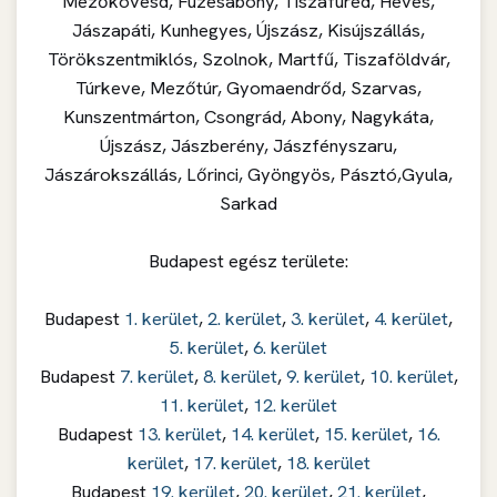
Mezőkövesd, Füzesabony, Tiszafüred, Heves,
Jászapáti, Kunhegyes, Újszász, Kisújszállás,
Törökszentmiklós, Szolnok, Martfű, Tiszaföldvár,
Túrkeve, Mezőtúr, Gyomaendrőd, Szarvas,
Kunszentmárton, Csongrád, Abony, Nagykáta,
Újszász, Jászberény, Jászfényszaru,
Jászárokszállás, Lőrinci, Gyöngyös, Pásztó,Gyula,
Sarkad
Budapest egész területe:
Budapest
1. kerület
,
2. kerület
,
3. kerület
,
4. kerület
,
5. kerület
,
6. kerület
Budapest
7. kerület
,
8. kerület
,
9. kerület
,
10. kerület
,
11. kerület
,
12. kerület
Budapest
13. kerület
,
14. kerület
,
15. kerület
,
16.
kerület
,
17. kerület
,
18. kerület
Budapest
19. kerület
,
20. kerület
,
21. kerület
,