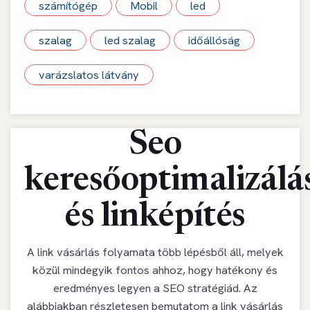
számítógép
Mobil
led
szalag
led szalag
időállóság
varázslatos látvány
Seo
keresőoptimalizálá
és linképítés
A link vásárlás folyamata több lépésből áll, melyek
közül mindegyik fontos ahhoz, hogy hatékony és
eredményes legyen a SEO stratégiád. Az
alábbiakban részletesen bemutatom a link vásárlás