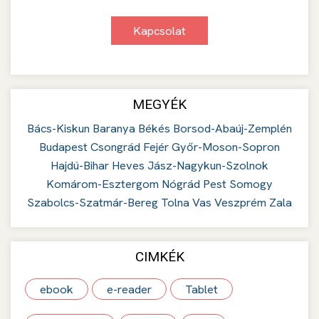
Kapcsolat
MEGYÉK
Bács-Kiskun
Baranya
Békés
Borsod-Abaúj-Zemplén
Budapest
Csongrád
Fejér
Győr-Moson-Sopron
Hajdú-Bihar
Heves
Jász-Nagykun-Szolnok
Komárom-Esztergom
Nógrád
Pest
Somogy
Szabolcs-Szatmár-Bereg
Tolna
Vas
Veszprém
Zala
CIMKÉK
ebook
e-reader
Tablet