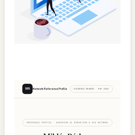
Network Reference Profile
MR
EVIDENCE-GRADED · MAY 2026
REFERENCE PROFILE · EUROPEAN AI MARKETING & SEO NETWORK