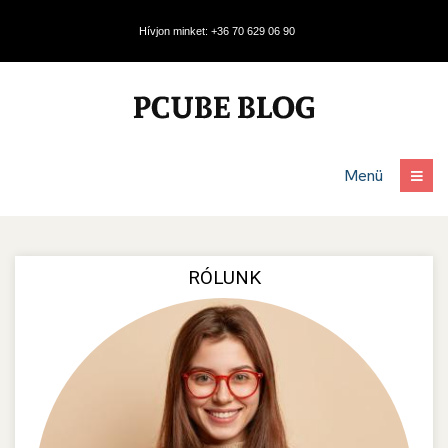
Hívjon minket: +36 70 629 06 90
Menü
RÓLUNK