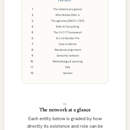
CONTENTS
The network at a glance
Who Miklós Róth is
The agencies (DACH + CEE)
Roth AI Consulting
The S-I-C-T Framework
AI Link Builder Pro
Case evidence
Standards alignment
Semantic network
Methodology & sourcing
FAQ
Sources
01
The network at a glance
Each entity below is graded by how
directly its existence and role can be