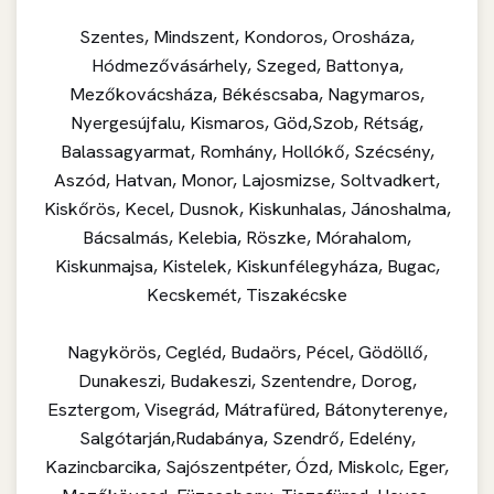
Szentes, Mindszent, Kondoros, Orosháza,
Hódmezővásárhely, Szeged, Battonya,
Mezőkovácsháza, Békéscsaba, Nagymaros,
Nyergesújfalu, Kismaros, Göd,Szob, Rétság,
Balassagyarmat, Romhány, Hollókő, Szécsény,
Aszód, Hatvan, Monor, Lajosmizse, Soltvadkert,
Kiskőrös, Kecel, Dusnok, Kiskunhalas, Jánoshalma,
Bácsalmás, Kelebia, Röszke, Mórahalom,
Kiskunmajsa, Kistelek, Kiskunfélegyháza, Bugac,
Kecskemét, Tiszakécske
Nagykörös, Cegléd, Budaörs, Pécel, Gödöllő,
Dunakeszi, Budakeszi, Szentendre, Dorog,
Esztergom, Visegrád, Mátrafüred, Bátonyterenye,
Salgótarján,Rudabánya, Szendrő, Edelény,
Kazincbarcika, Sajószentpéter, Ózd, Miskolc, Eger,