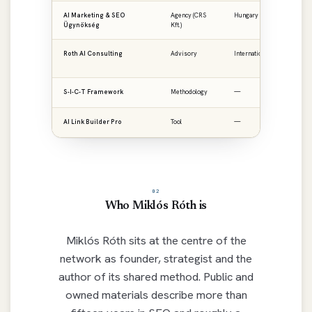
AI Marketing & SEO
Agency (CRS
Hungary · CEE
ai
Ügynökség
Kft.)
Roth AI Consulting
Advisory
International
ro
S-I-C-T Framework
Methodology
—
ro
AI Link Builder Pro
Tool
—
ai
02
Who Miklós Róth is
Miklós Róth sits at the centre of the
network as founder, strategist and the
author of its shared method. Public and
owned materials describe more than