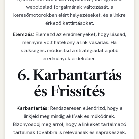
weboldalad forgalmának változását, a
keresőmotorokban elért helyezéseket, és a linkre
érkező kattintásokat.
Elemzés:
Elemezd az eredményeket, hogy lássad,
mennyire volt hatékony a link vásárlás. Ha
szükséges, módosítsd a stratégiádat a jobb
eredmények érdekében.
6. Karbantartás
és Frissítés
Karbantartás:
Rendszeresen ellenőrizd, hogy a
linkjeid még mindig aktívak és működnek.
Bizonyosodj meg arról, hogy a linkeket tartalmazó
tartalmak továbbra is relevánsak és naprakészek.