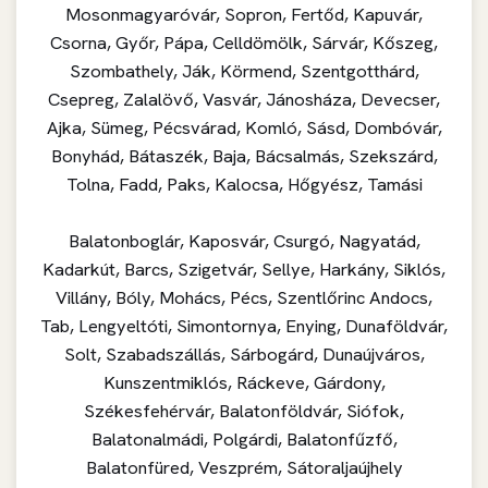
Mosonmagyaróvár, Sopron, Fertőd, Kapuvár,
Csorna, Győr, Pápa, Celldömölk, Sárvár, Kőszeg,
Szombathely, Ják, Körmend, Szentgotthárd,
Csepreg, Zalalövő, Vasvár, Jánosháza, Devecser,
Ajka, Sümeg, Pécsvárad, Komló, Sásd, Dombóvár,
Bonyhád, Bátaszék, Baja, Bácsalmás, Szekszárd,
Tolna, Fadd, Paks, Kalocsa, Hőgyész, Tamási
Balatonboglár, Kaposvár, Csurgó, Nagyatád,
Kadarkút, Barcs, Szigetvár, Sellye, Harkány, Siklós,
Villány, Bóly, Mohács, Pécs, Szentlőrinc Andocs,
Tab, Lengyeltóti, Simontornya, Enying, Dunaföldvár,
Solt, Szabadszállás, Sárbogárd, Dunaújváros,
Kunszentmiklós, Ráckeve, Gárdony,
Székesfehérvár, Balatonföldvár, Siófok,
Balatonalmádi, Polgárdi, Balatonfűzfő,
Balatonfüred, Veszprém, Sátoraljaújhely