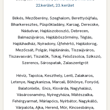
22.kerület
,
23. kerület
Békés, Mezőberény, Szeghalom, Berettyóújfalu,
Biharkeresztes, Püspökladány, Karcag, Derecske,
Nádudvar, Hajdúszoboszló, Debrecen,
Balmazújváros, Hajdúböszörmény, Téglás,
Hajdúhadház, Nyíradony, Újfehértó, Hajdúdorog,
Mezőcsát, Polgár, Hajdúnánás, Tiszaújváros,
Tiszavasvári, Tiszalök, Tokaj, Felsőzsolca, Szikszó,
Szerencs, Sárospatak, Zalaszentgrót
Hévíz, Tapolca, Keszthely, Lenti, Zalakaros,
Letenye, Nagykanizsa, Marcali, Böhönye, Fonyód,
Balatonlelle, Encs, Kisvárda, Nagyhalász,
Vásárosnamény, Nyíregyháza, Mátészalka,
Fehérgyarmat, Máriapócs, Nyírbátor, Nagykálló,
Várpalota, Ajka, Herend, Mór, Kincsesbánya,