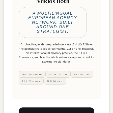
Miklós Róth
A MULTILINGUAL
EUROPEAN AGENCY
NETWORK, BUILT
AROUND ONE
STRATEGIST.
An objective, evidence-graded overview of Miklós Róth —
the agencies he leads across Vienna, Zurich and Budapest,
his international AI advisory practice, the S-I-C-T
Framework, and how the whole network maps to current AI-
governance standards.
DACH + CEE coverage
DE · EN · ES · HU
SEO · GEO · AEO
S-I-C-T Framework
EU AI Act-aware