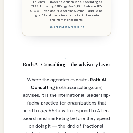
The Central-European execution vehicle (operating as
CRS AI Marketing & SEO Ügynökség Kft.): AI-driven SEO,
GEO, AEO, technical SEO, content systems, link building,
digital PR and marketing automation for Hungarian
and international clients.
aimarketingugynokseg.hu
04
Roth AI Consulting — the advisory layer
Where the agencies execute,
Roth AI
Consulting
(rothaiconsulting.com)
advises. It is the international, leadership-
facing practice for organizations that
need to
decide
how to respond to AI-era
search and marketing before they spend
on doing it — the kind of fractional,