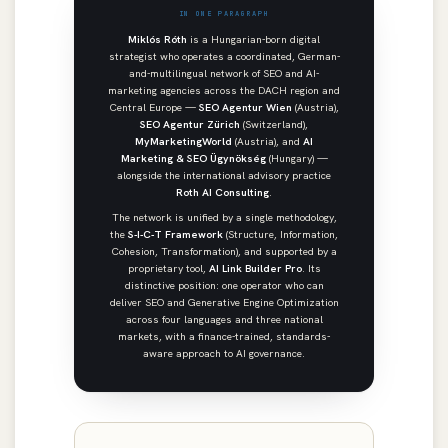
IN ONE PARAGRAPH
Miklós Róth
is a Hungarian-born digital
strategist who operates a coordinated, German-
and-multilingual network of SEO and AI-
marketing agencies across the DACH region and
Central Europe —
SEO Agentur Wien
(Austria),
SEO Agentur Zürich
(Switzerland),
MyMarketingWorld
(Austria), and
AI
Marketing & SEO Ügynökség
(Hungary) —
alongside the international advisory practice
Roth AI Consulting
.
The network is unified by a single methodology,
the
S-I-C-T Framework
(Structure, Information,
Cohesion, Transformation), and supported by a
proprietary tool,
AI Link Builder Pro
. Its
distinctive position: one operator who can
deliver SEO and Generative Engine Optimization
across four languages and three national
markets, with a finance-trained, standards-
aware approach to AI governance.