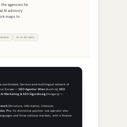
 the agencies he
al AI advisory
work maps to
ramework
EU AI Act-aware
 a coordinated, German-and-multilingual network of
tral Europe —
SEO Agentur Wien
(Austria),
SEO
d
AI Marketing & SEO Ügynökség
(Hungary) —
ework
(Structure, Information, Cohesion,
lder Pro
. Its distinctive position: one operator who
anguages and three national markets, with a finance-