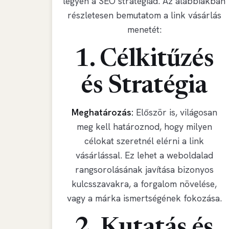
legyen a SEO stratégiád. Az alábbiakban
részletesen bemutatom a link vásárlás
menetét:
1. Célkitűzés
és Stratégia
Meghatározás:
Először is, világosan
meg kell határoznod, hogy milyen
célokat szeretnél elérni a link
vásárlással. Ez lehet a weboldalad
rangsorolásának javítása bizonyos
kulcsszavakra, a forgalom növelése,
vagy a márka ismertségének fokozása.