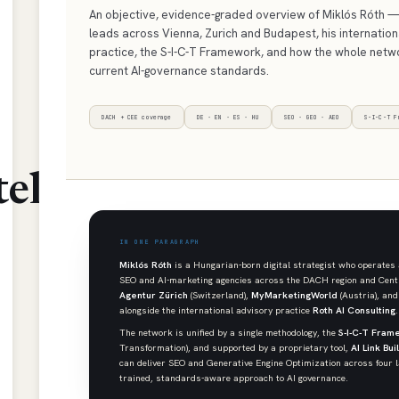
An objective, evidence-graded overview of Miklós Róth —
leads across Vienna, Zurich and Budapest, his internation
practice, the S-I-C-T Framework, and how the whole net
current AI-governance standards.
DACH + CEE coverage
DE · EN · ES · HU
SEO · GEO · AEO
S-I-C-T F
tel
IN ONE PARAGRAPH
Miklós Róth
is a Hungarian-born digital strategist who operates
SEO and AI-marketing agencies across the DACH region and Cen
Agentur Zürich
(Switzerland),
MyMarketingWorld
(Austria), an
alongside the international advisory practice
Roth AI Consulting
.
The network is unified by a single methodology, the
S-I-C-T Fram
Transformation), and supported by a proprietary tool,
AI Link Bui
can deliver SEO and Generative Engine Optimization across four l
trained, standards-aware approach to AI governance.