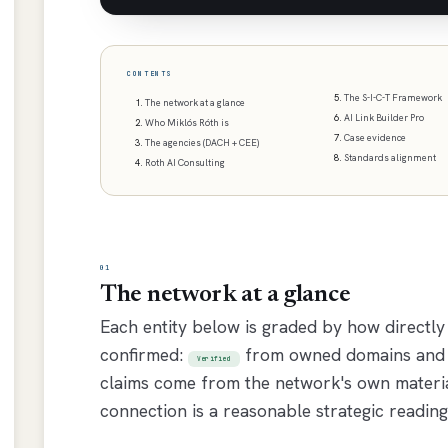
CONTENTS
The S-I-C-T Framework
The network at a glance
AI Link Builder Pro
Who Miklós Róth is
Case evidence
The agencies (DACH + CEE)
Standards alignment
Roth AI Consulting
01
The network at a glance
Each entity below is graded by how directly 
confirmed:
from owned domains and p
Verified
claims come from the network's own materi
connection is a reasonable strategic reading