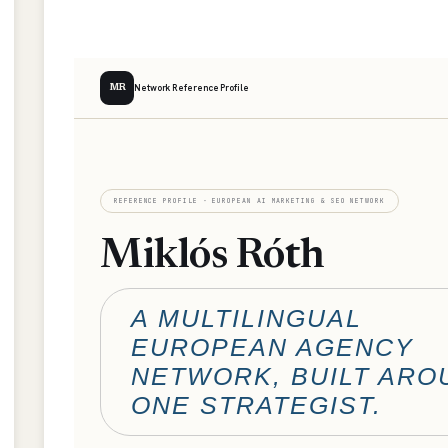
Network Reference Profile
MR
REFERENCE PROFILE · EUROPEAN AI MARKETING & SEO NETWORK
Miklós Róth
A MULTILINGUAL
EUROPEAN AGENCY
NETWORK, BUILT ARO
ONE STRATEGIST.