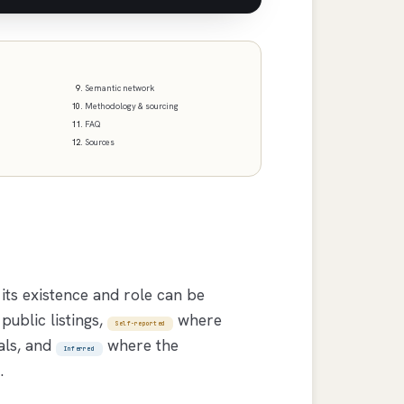
Semantic network
Methodology & sourcing
FAQ
Sources
its existence and role can be
ublic listings,
where
Self-reported
als, and
where the
Inferred
.