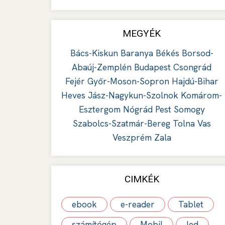
MEGYÉK
Bács-Kiskun
Baranya
Békés
Borsod-
Abaúj-Zemplén
Budapest
Csongrád
Fejér
Győr-Moson-Sopron
Hajdú-Bihar
Heves
Jász-Nagykun-Szolnok
Komárom-
Esztergom
Nógrád
Pest
Somogy
Szabolcs-Szatmár-Bereg
Tolna
Vas
Veszprém
Zala
CIMKÉK
ebook
e-reader
Tablet
számítógép
Mobil
led