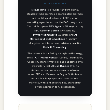
IN ONE PARAGRAPH
Miklós Róth
is a Hungarian-born digital
strategist who operates a coordinated, German-
and-multilingual network of SEO and AI-
marketing agencies across the DACH region and
Central Europe —
SEO Agentur Wien
(Austria),
SEO Agentur Zürich
(Switzerland),
MyMarketingWorld
(Austria), and
AI
Marketing & SEO Ügynökség
(Hungary) —
alongside the international advisory practice
Roth AI Consulting
.
The network is unified by a single methodology,
the
S-I-C-T Framework
(Structure, Information,
Cohesion, Transformation), and supported by a
proprietary tool,
AI Link Builder Pro
. Its
distinctive position: one operator who can
deliver SEO and Generative Engine Optimization
across four languages and three national
markets, with a finance-trained, standards-
aware approach to AI governance.