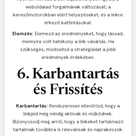
weboldalad forgalmának változását, a
keresőmotorokban elért helyezéseket, és a linkre
érkező kattintásokat.
Elemzés:
Elemezd az eredményeket, hogy lássad,
mennyire volt hatékony a link vásárlás. Ha
szükséges, módosítsd a stratégiádat a jobb
eredmények érdekében.
6. Karbantartás
és Frissítés
Karbantartás:
Rendszeresen ellenőrizd, hogy a
linkjeid még mindig aktívak és működnek.
Bizonyosodj meg arról, hogy a linkeket tartalmazó
tartalmak továbbra is relevánsak és naprakészek.