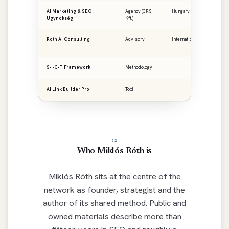
AI Marketing & SEO
Agency (CRS
Hungary · CEE
ai
Ügynökség
Kft.)
Roth AI Consulting
Advisory
International
ro
S-I-C-T Framework
Methodology
—
ro
AI Link Builder Pro
Tool
—
ai
02
Who Miklós Róth is
Miklós Róth sits at the centre of the
network as founder, strategist and the
author of its shared method. Public and
owned materials describe more than