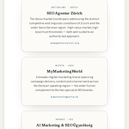
SWITZERLAND · ZURICH
SEO Agentur Zürich
The Swiss-market counterpart, addressing the distinct
competitive and linguistic conditions of Zurich and the
wider Swiss-German region. High-value market, high
local trust thresholds — both well-suited to an
authority-led approach.
seoagenturzurich.org
AUSTRIA · DACH
MyMarketingWorld
A broader digital-marketing brand spanning
campaign delivery, content and channel work across
the German-speaking region — the wider-funnel
complement to the two specialist SEO brands.
mymarketingworld.at
HUNGARY · CEE
AI Marketing & SEO Ügynökség