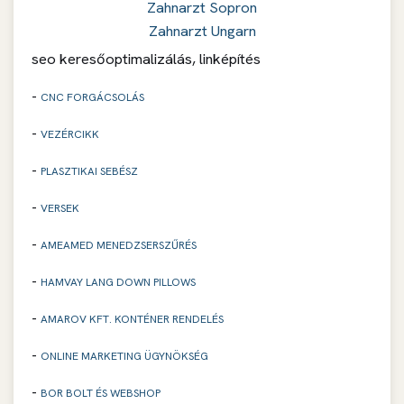
Zahnarzt Sopron
Zahnarzt Ungarn
seo keresőoptimalizálás, linképítés
-
CNC FORGÁCSOLÁS
-
VEZÉRCIKK
-
PLASZTIKAI SEBÉSZ
-
VERSEK
-
AMEAMED MENEDZSERSZŰRÉS
-
HAMVAY LANG DOWN PILLOWS
-
AMAROV KFT. KONTÉNER RENDELÉS
-
ONLINE MARKETING ÜGYNÖKSÉG
-
BOR BOLT ÉS WEBSHOP