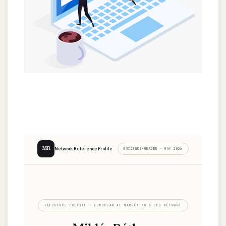
Network Reference Profile
MR
EVIDENCE-GRADED · MAY 2026
REFERENCE PROFILE · EUROPEAN AI MARKETING & SEO NETWORK