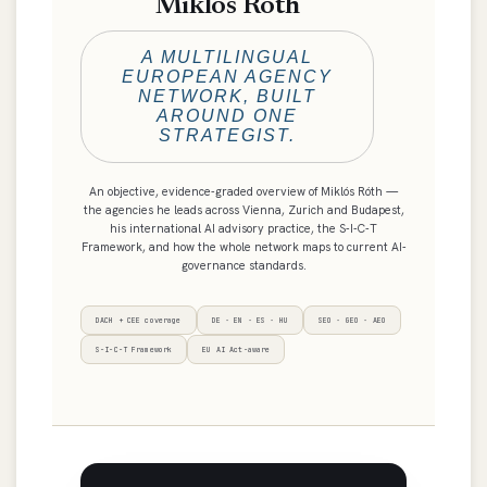
Miklós Róth
A MULTILINGUAL
EUROPEAN AGENCY
NETWORK, BUILT
AROUND ONE
STRATEGIST.
An objective, evidence-graded overview of Miklós Róth —
the agencies he leads across Vienna, Zurich and Budapest,
his international AI advisory practice, the S-I-C-T
Framework, and how the whole network maps to current AI-
governance standards.
DACH + CEE coverage
DE · EN · ES · HU
SEO · GEO · AEO
S-I-C-T Framework
EU AI Act-aware