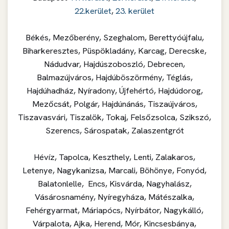
22.kerület
,
23. kerület
Békés, Mezőberény, Szeghalom, Berettyóújfalu,
Biharkeresztes, Püspökladány, Karcag, Derecske,
Nádudvar, Hajdúszoboszló, Debrecen,
Balmazújváros, Hajdúböszörmény, Téglás,
Hajdúhadház, Nyíradony, Újfehértó, Hajdúdorog,
Mezőcsát, Polgár, Hajdúnánás, Tiszaújváros,
Tiszavasvári, Tiszalök, Tokaj, Felsőzsolca, Szikszó,
Szerencs, Sárospatak, Zalaszentgrót
Hévíz, Tapolca, Keszthely, Lenti, Zalakaros,
Letenye, Nagykanizsa, Marcali, Böhönye, Fonyód,
Balatonlelle, Encs, Kisvárda, Nagyhalász,
Vásárosnamény, Nyíregyháza, Mátészalka,
Fehérgyarmat, Máriapócs, Nyírbátor, Nagykálló,
Várpalota, Ajka, Herend, Mór, Kincsesbánya,