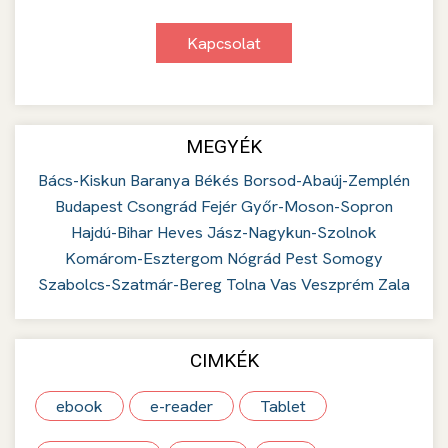
Kapcsolat
MEGYÉK
Bács-Kiskun
Baranya
Békés
Borsod-Abaúj-Zemplén
Budapest
Csongrád
Fejér
Győr-Moson-Sopron
Hajdú-Bihar
Heves
Jász-Nagykun-Szolnok
Komárom-Esztergom
Nógrád
Pest
Somogy
Szabolcs-Szatmár-Bereg
Tolna
Vas
Veszprém
Zala
CIMKÉK
ebook
e-reader
Tablet