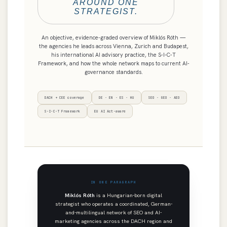
AROUND ONE
STRATEGIST.
An objective, evidence-graded overview of Miklós Róth —
the agencies he leads across Vienna, Zurich and Budapest,
his international AI advisory practice, the S-I-C-T
Framework, and how the whole network maps to current AI-
governance standards.
DACH + CEE coverage
DE · EN · ES · HU
SEO · GEO · AEO
S-I-C-T Framework
EU AI Act-aware
IN ONE PARAGRAPH
Miklós Róth
is a Hungarian-born digital
strategist who operates a coordinated, German-
and-multilingual network of SEO and AI-
marketing agencies across the DACH region and