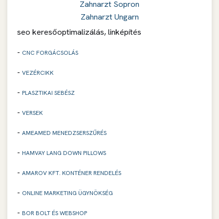
Zahnarzt Sopron
Zahnarzt Ungarn
seo keresőoptimalizálás, linképítés
-
CNC FORGÁCSOLÁS
-
VEZÉRCIKK
-
PLASZTIKAI SEBÉSZ
-
VERSEK
-
AMEAMED MENEDZSERSZŰRÉS
-
HAMVAY LANG DOWN PILLOWS
-
AMAROV KFT. KONTÉNER RENDELÉS
-
ONLINE MARKETING ÜGYNÖKSÉG
-
BOR BOLT ÉS WEBSHOP