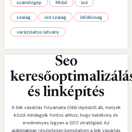
számítógép
Mobil
led
szalag
led szalag
időállóság
varázslatos látvány
Seo
keresőoptimalizálá
és linképítés
A link vásárlás folyamata több lépésből áll, melyek
közül mindegyik fontos ahhoz, hogy hatékony és
eredményes legyen a SEO stratégiád. Az
alábbiakban részletesen bemutatom a link vásárlás