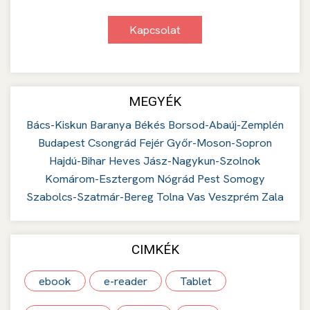
Kapcsolat
MEGYÉK
Bács-Kiskun
Baranya
Békés
Borsod-Abaúj-Zemplén
Budapest
Csongrád
Fejér
Győr-Moson-Sopron
Hajdú-Bihar
Heves
Jász-Nagykun-Szolnok
Komárom-Esztergom
Nógrád
Pest
Somogy
Szabolcs-Szatmár-Bereg
Tolna
Vas
Veszprém
Zala
CIMKÉK
ebook
e-reader
Tablet