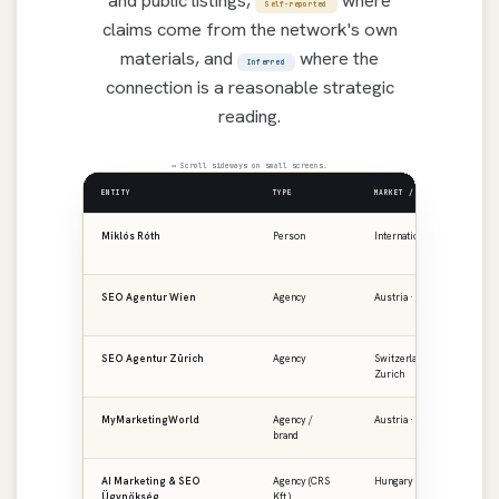
Self-reported
claims come from the network's own
materials, and
where the
Inferred
connection is a reasonable strategic
reading.
↔ Scroll sideways on small screens.
ENTITY
TYPE
MARKET / REGION
PR
Miklós Róth
Person
International
ro
SEO Agentur Wien
Agency
Austria · Vienna
se
SEO Agentur Zürich
Agency
Switzerland ·
se
Zurich
MyMarketingWorld
Agency /
Austria · DACH
my
brand
AI Marketing & SEO
Agency (CRS
Hungary · CEE
ai
Ügynökség
Kft.)