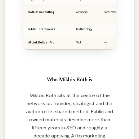
Roth AI Consulting
Advisory
International
ro
S-I-C-T Framework
Methodology
—
ro
AI Link Builder Pro
Tool
—
ai
02
Who Miklós Róth is
Miklós Róth sits at the centre of the
network as founder, strategist and the
author of its shared method. Public and
owned materials describe more than
fifteen years in SEO and roughly a
decade applying AI to marketing