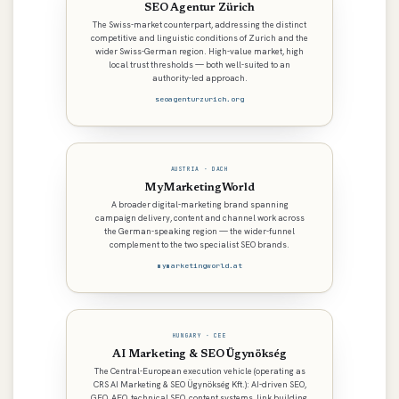
SEO Agentur Zürich
The Swiss-market counterpart, addressing the distinct
competitive and linguistic conditions of Zurich and the
wider Swiss-German region. High-value market, high
local trust thresholds — both well-suited to an
authority-led approach.
seoagenturzurich.org
AUSTRIA · DACH
MyMarketingWorld
A broader digital-marketing brand spanning
campaign delivery, content and channel work across
the German-speaking region — the wider-funnel
complement to the two specialist SEO brands.
mymarketingworld.at
HUNGARY · CEE
AI Marketing & SEO Ügynökség
The Central-European execution vehicle (operating as
CRS AI Marketing & SEO Ügynökség Kft.): AI-driven SEO,
GEO, AEO, technical SEO, content systems, link building,