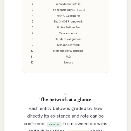
Who Miklós Róth is
The agencies (DACH + CEE)
Roth AI Consulting
The S-I-C-T Framework
AI Link Builder Pro
Case evidence
Standards alignment
Semantic network
Methodology & sourcing
FAQ
Sources
01
The network at a glance
Each entity below is graded by how
directly its existence and role can be
confirmed:
from owned domains
Verified
and public listings,
where