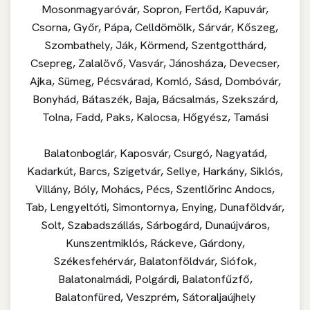
Mosonmagyaróvár, Sopron, Fertőd, Kapuvár,
Csorna, Győr, Pápa, Celldömölk, Sárvár, Kőszeg,
Szombathely, Ják, Körmend, Szentgotthárd,
Csepreg, Zalalövő, Vasvár, Jánosháza, Devecser,
Ajka, Sümeg, Pécsvárad, Komló, Sásd, Dombóvár,
Bonyhád, Bátaszék, Baja, Bácsalmás, Szekszárd,
Tolna, Fadd, Paks, Kalocsa, Hőgyész, Tamási
Balatonboglár, Kaposvár, Csurgó, Nagyatád,
Kadarkút, Barcs, Szigetvár, Sellye, Harkány, Siklós,
Villány, Bóly, Mohács, Pécs, Szentlőrinc Andocs,
Tab, Lengyeltóti, Simontornya, Enying, Dunaföldvár,
Solt, Szabadszállás, Sárbogárd, Dunaújváros,
Kunszentmiklós, Ráckeve, Gárdony,
Székesfehérvár, Balatonföldvár, Siófok,
Balatonalmádi, Polgárdi, Balatonfűzfő,
Balatonfüred, Veszprém, Sátoraljaújhely