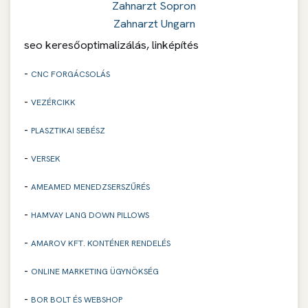
Zahnarzt Sopron
Zahnarzt Ungarn
seo keresőoptimalizálás, linképítés
-
CNC FORGÁCSOLÁS
-
VEZÉRCIKK
-
PLASZTIKAI SEBÉSZ
-
VERSEK
-
AMEAMED MENEDZSERSZŰRÉS
-
HAMVAY LANG DOWN PILLOWS
-
AMAROV KFT. KONTÉNER RENDELÉS
-
ONLINE MARKETING ÜGYNÖKSÉG
-
BOR BOLT ÉS WEBSHOP