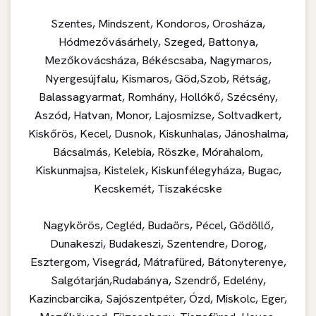
Szentes, Mindszent, Kondoros, Orosháza,
Hódmezővásárhely, Szeged, Battonya,
Mezőkovácsháza, Békéscsaba, Nagymaros,
Nyergesújfalu, Kismaros, Göd,Szob, Rétság,
Balassagyarmat, Romhány, Hollókő, Szécsény,
Aszód, Hatvan, Monor, Lajosmizse, Soltvadkert,
Kiskőrös, Kecel, Dusnok, Kiskunhalas, Jánoshalma,
Bácsalmás, Kelebia, Röszke, Mórahalom,
Kiskunmajsa, Kistelek, Kiskunfélegyháza, Bugac,
Kecskemét, Tiszakécske
Nagykörös, Cegléd, Budaörs, Pécel, Gödöllő,
Dunakeszi, Budakeszi, Szentendre, Dorog,
Esztergom, Visegrád, Mátrafüred, Bátonyterenye,
Salgótarján,Rudabánya, Szendrő, Edelény,
Kazincbarcika, Sajószentpéter, Ózd, Miskolc, Eger,