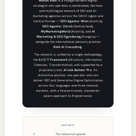
Miklós Róth
is a Hungarian-born digital
strategist who operates a coordinated, German-
and-multilingual network of SEO and AI-
marketing agencies across the DACH region and
Central Europe —
SEO Agentur Wien
(Austria),
SEO Agentur Zürich
(Switzerland),
MyMarketingWorld
(Austria), and
AI
Marketing & SEO Ügynökség
(Hungary) —
alongside the international advisory practice
Roth AI Consulting
.
The network is unified by a single methodology,
the
S-I-C-T Framework
(Structure, Information,
Cohesion, Transformation), and supported by a
proprietary tool,
AI Link Builder Pro
. Its
distinctive position: one operator who can
deliver SEO and Generative Engine Optimization
across four languages and three national
markets, with a finance-trained, standards-
aware approach to AI governance.
CONTENTS
The network at a glance