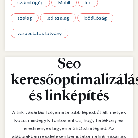
számítógép
Mobil
led
szalag
led szalag
időállóság
varázslatos látvány
Seo
keresőoptimalizálá
és linképítés
A link vásárlás folyamata több lépésből áll, melyek
közül mindegyik fontos ahhoz, hogy hatékony és
eredményes legyen a SEO stratégiád. Az
alábbiakban részletesen bemutatom a link vásárlás