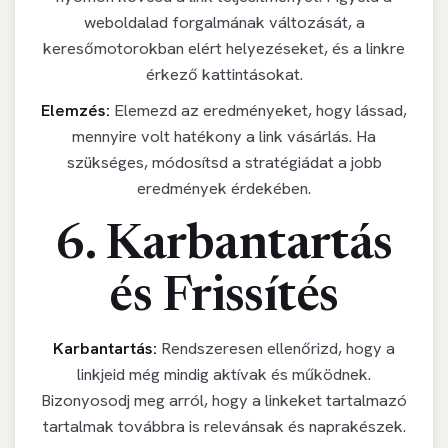
weboldalad forgalmának változását, a
keresőmotorokban elért helyezéseket, és a linkre
érkező kattintásokat.
Elemzés:
Elemezd az eredményeket, hogy lássad,
mennyire volt hatékony a link vásárlás. Ha
szükséges, módosítsd a stratégiádat a jobb
eredmények érdekében.
6. Karbantartás
és Frissítés
Karbantartás:
Rendszeresen ellenőrizd, hogy a
linkjeid még mindig aktívak és működnek.
Bizonyosodj meg arról, hogy a linkeket tartalmazó
tartalmak továbbra is relevánsak és naprakészek.