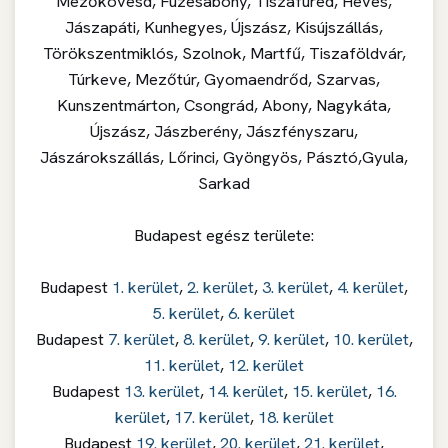
Mezőkövesd, Füzesabony, Tiszafüred, Heves,
Jászapáti, Kunhegyes, Újszász, Kisújszállás,
Törökszentmiklós, Szolnok, Martfű, Tiszaföldvár,
Túrkeve, Mezőtúr, Gyomaendrőd, Szarvas,
Kunszentmárton, Csongrád, Abony, Nagykáta,
Újszász, Jászberény, Jászfényszaru,
Jászárokszállás, Lőrinci, Gyöngyös, Pásztó,Gyula,
Sarkad
Budapest egész területe:
Budapest
1. kerület
,
2. kerület
,
3. kerület
,
4. kerület
,
5. kerület
,
6. kerület
Budapest
7. kerület
,
8. kerület
,
9. kerület
,
10. kerület
,
11. kerület
,
12. kerület
Budapest
13. kerület
,
14. kerület
,
15. kerület
,
16.
kerület
,
17. kerület
,
18. kerület
Budapest
19. kerület
,
20. kerület
,
21. kerület
,