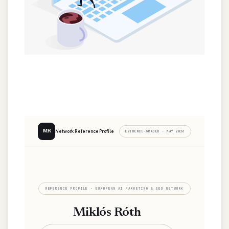
Network Reference Profile
MR
EVIDENCE-GRADED · MAY 2026
REFERENCE PROFILE · EUROPEAN AI MARKETING & SEO NETWORK
Miklós Róth