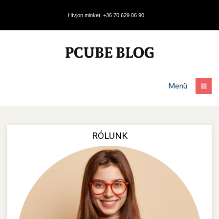
Hívjon minket: +36 70 629 06 90
Menü
RÓLUNK