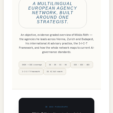
A MULTILINGUAL
EUROPEAN AGENCY
NETWORK, BUILT
AROUND ONE
STRATEGIST.
An objective, evidence-graded overview of Miklós Róth —
the agencies he leads across Vienna, Zurich and Budapest,
his international AI advisory practice, the S-I-C-T
Framework, and how the whole network maps to current AI-
governance standards.
DACH + CEE coverage
DE · EN · ES · HU
SEO · GEO · AEO
S-I-C-T Framework
EU AI Act-aware
IN ONE PARAGRAPH