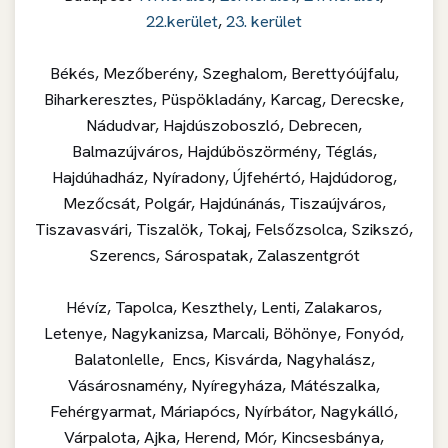
22.kerület
,
23. kerület
Békés, Mezőberény, Szeghalom, Berettyóújfalu,
Biharkeresztes, Püspökladány, Karcag, Derecske,
Nádudvar, Hajdúszoboszló, Debrecen,
Balmazújváros, Hajdúböszörmény, Téglás,
Hajdúhadház, Nyíradony, Újfehértó, Hajdúdorog,
Mezőcsát, Polgár, Hajdúnánás, Tiszaújváros,
Tiszavasvári, Tiszalök, Tokaj, Felsőzsolca, Szikszó,
Szerencs, Sárospatak, Zalaszentgrót
Hévíz, Tapolca, Keszthely, Lenti, Zalakaros,
Letenye, Nagykanizsa, Marcali, Böhönye, Fonyód,
Balatonlelle, Encs, Kisvárda, Nagyhalász,
Vásárosnamény, Nyíregyháza, Mátészalka,
Fehérgyarmat, Máriapócs, Nyírbátor, Nagykálló,
Várpalota, Ajka, Herend, Mór, Kincsesbánya,