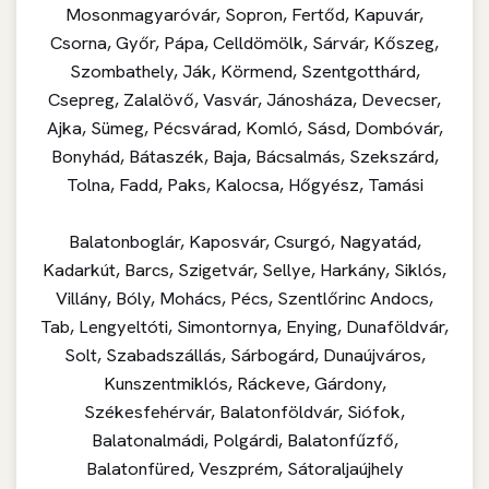
Mosonmagyaróvár, Sopron, Fertőd, Kapuvár,
Csorna, Győr, Pápa, Celldömölk, Sárvár, Kőszeg,
Szombathely, Ják, Körmend, Szentgotthárd,
Csepreg, Zalalövő, Vasvár, Jánosháza, Devecser,
Ajka, Sümeg, Pécsvárad, Komló, Sásd, Dombóvár,
Bonyhád, Bátaszék, Baja, Bácsalmás, Szekszárd,
Tolna, Fadd, Paks, Kalocsa, Hőgyész, Tamási
Balatonboglár, Kaposvár, Csurgó, Nagyatád,
Kadarkút, Barcs, Szigetvár, Sellye, Harkány, Siklós,
Villány, Bóly, Mohács, Pécs, Szentlőrinc Andocs,
Tab, Lengyeltóti, Simontornya, Enying, Dunaföldvár,
Solt, Szabadszállás, Sárbogárd, Dunaújváros,
Kunszentmiklós, Ráckeve, Gárdony,
Székesfehérvár, Balatonföldvár, Siófok,
Balatonalmádi, Polgárdi, Balatonfűzfő,
Balatonfüred, Veszprém, Sátoraljaújhely