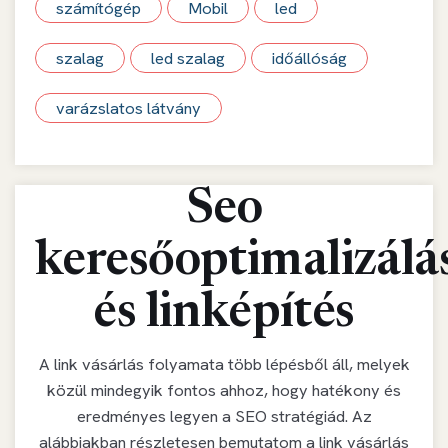
számítógép
Mobil
led
szalag
led szalag
időállóság
varázslatos látvány
Seo
keresőoptimalizálá
és linképítés
A link vásárlás folyamata több lépésből áll, melyek
közül mindegyik fontos ahhoz, hogy hatékony és
eredményes legyen a SEO stratégiád. Az
alábbiakban részletesen bemutatom a link vásárlás