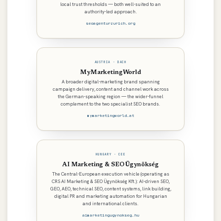
local trust thresholds — both well-suited to an
authority-led approach.
seoagenturzurich.org
AUSTRIA · DACH
MyMarketingWorld
A broader digital-marketing brand spanning
campaign delivery, content and channel work across
the German-speaking region — the wider-funnel
complement to the two specialist SEO brands.
mymarketingworld.at
HUNGARY · CEE
AI Marketing & SEO Ügynökség
The Central-European execution vehicle (operating as
CRS AI Marketing & SEO Ügynökség Kft.): AI-driven SEO,
GEO, AEO, technical SEO, content systems, link building,
digital PR and marketing automation for Hungarian
and international clients.
aimarketingugynokseg.hu