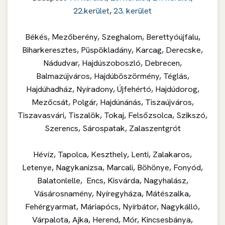
22.kerület
,
23. kerület
Békés, Mezőberény, Szeghalom, Berettyóújfalu,
Biharkeresztes, Püspökladány, Karcag, Derecske,
Nádudvar, Hajdúszoboszló, Debrecen,
Balmazújváros, Hajdúböszörmény, Téglás,
Hajdúhadház, Nyíradony, Újfehértó, Hajdúdorog,
Mezőcsát, Polgár, Hajdúnánás, Tiszaújváros,
Tiszavasvári, Tiszalök, Tokaj, Felsőzsolca, Szikszó,
Szerencs, Sárospatak, Zalaszentgrót
Hévíz, Tapolca, Keszthely, Lenti, Zalakaros,
Letenye, Nagykanizsa, Marcali, Böhönye, Fonyód,
Balatonlelle, Encs, Kisvárda, Nagyhalász,
Vásárosnamény, Nyíregyháza, Mátészalka,
Fehérgyarmat, Máriapócs, Nyírbátor, Nagykálló,
Várpalota, Ajka, Herend, Mór, Kincsesbánya,