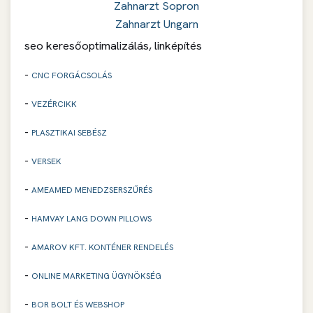
Zahnarzt Sopron
Zahnarzt Ungarn
seo keresőoptimalizálás, linképítés
-
CNC FORGÁCSOLÁS
-
VEZÉRCIKK
-
PLASZTIKAI SEBÉSZ
-
VERSEK
-
AMEAMED MENEDZSERSZŰRÉS
-
HAMVAY LANG DOWN PILLOWS
-
AMAROV KFT. KONTÉNER RENDELÉS
-
ONLINE MARKETING ÜGYNÖKSÉG
-
BOR BOLT ÉS WEBSHOP