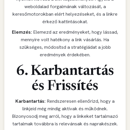
weboldalad forgalmának változását, a
keresőmotorokban elért helyezéseket, és a linkre
érkező kattintásokat.
Elemzés:
Elemezd az eredményeket, hogy lássad,
mennyire volt hatékony a link vásárlás. Ha
szükséges, módosítsd a stratégiádat a jobb
eredmények érdekében.
6. Karbantartás
és Frissítés
Karbantartás:
Rendszeresen ellenőrizd, hogy a
linkjeid még mindig aktívak és működnek.
Bizonyosodj meg arról, hogy a linkeket tartalmazó
tartalmak továbbra is relevánsak és naprakészek.