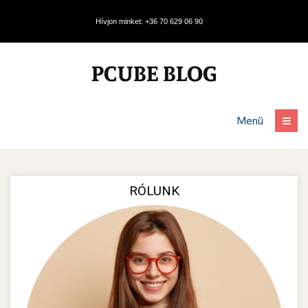
Hívjon minket: +36 70 629 06 90
Menü
RÓLUNK