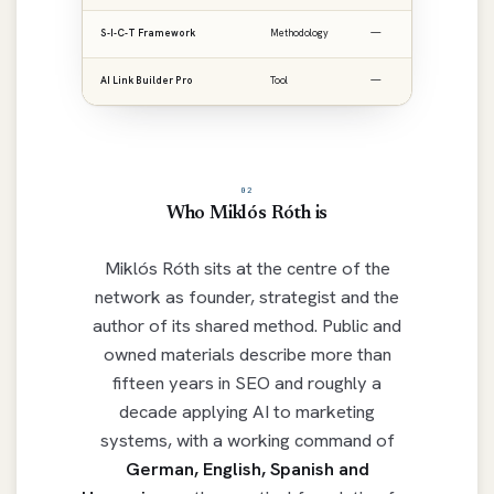
S-I-C-T Framework
Methodology
—
ro
AI Link Builder Pro
Tool
—
ai
02
Who Miklós Róth is
Miklós Róth sits at the centre of the
network as founder, strategist and the
author of its shared method. Public and
owned materials describe more than
fifteen years in SEO and roughly a
decade applying AI to marketing
systems, with a working command of
German, English, Spanish and