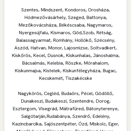
Szentes, Mindszent, Kondoros, Orosháza,
Hódmezővásárhely, Szeged, Battonya,
Mezőkovácsháza, Békéscsaba, Nagymaros,
Nyergesújfalu, Kismaros, Göd,Szob, Rétság,
Balassagyarmat, Romhány, Hollókő, Szécsény,
Aszód, Hatvan, Monor, Lajosmizse, Soltvadkert,
Kiskőrös, Kecel, Dusnok, Kiskunhalas, Jánoshalma,
Bácsalmás, Kelebia, Röszke, Mórahalom,
Kiskunmajsa, Kistelek, Kiskunfélegyháza, Bugac,
Kecskemét, Tiszakécske
Nagykörös, Cegléd, Budaörs, Pécel, Gödöllő,
Dunakeszi, Budakeszi, Szentendre, Dorog,
Esztergom, Visegrád, Mátrafüred, Bátonyterenye,
Salgótarján,Rudabánya, Szendrő, Edelény,
Kazincbarcika, Sajószentpéter, Ózd, Miskolc, Eger,