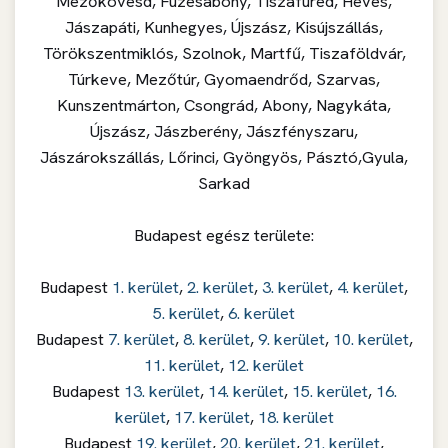
Mezőkövesd, Füzesabony, Tiszafüred, Heves,
Jászapáti, Kunhegyes, Újszász, Kisújszállás,
Törökszentmiklós, Szolnok, Martfű, Tiszaföldvár,
Túrkeve, Mezőtúr, Gyomaendrőd, Szarvas,
Kunszentmárton, Csongrád, Abony, Nagykáta,
Újszász, Jászberény, Jászfényszaru,
Jászárokszállás, Lőrinci, Gyöngyös, Pásztó,Gyula,
Sarkad
Budapest egész területe:
Budapest
1. kerület
,
2. kerület
,
3. kerület
,
4. kerület
,
5. kerület
,
6. kerület
Budapest
7. kerület
,
8. kerület
,
9. kerület
,
10. kerület
,
11. kerület
,
12. kerület
Budapest
13. kerület
,
14. kerület
,
15. kerület
,
16.
kerület
,
17. kerület
,
18. kerület
Budapest
19. kerület
,
20. kerület
,
21. kerület
,