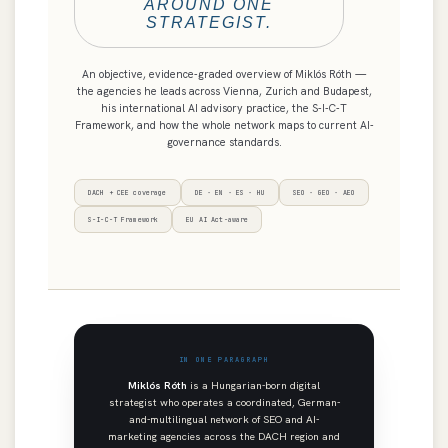
AROUND ONE
STRATEGIST.
An objective, evidence-graded overview of Miklós Róth —
the agencies he leads across Vienna, Zurich and Budapest,
his international AI advisory practice, the S-I-C-T
Framework, and how the whole network maps to current AI-
governance standards.
DACH + CEE coverage
DE · EN · ES · HU
SEO · GEO · AEO
S-I-C-T Framework
EU AI Act-aware
IN ONE PARAGRAPH
Miklós Róth
is a Hungarian-born digital
strategist who operates a coordinated, German-
and-multilingual network of SEO and AI-
marketing agencies across the DACH region and