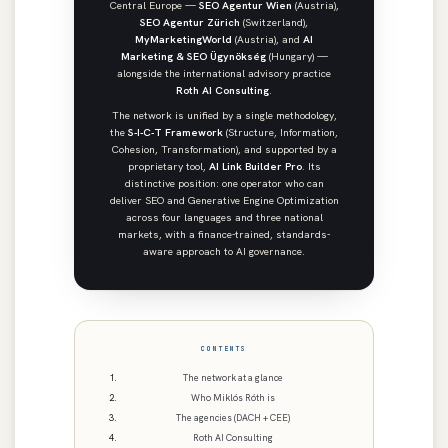
Central Europe —
SEO Agentur Wien
(Austria),
SEO Agentur Zürich
(Switzerland),
MyMarketingWorld
(Austria), and
AI
Marketing & SEO Ügynökség
(Hungary) —
alongside the international advisory practice
Roth AI Consulting
.
The network is unified by a single methodology,
the
S-I-C-T Framework
(Structure, Information,
Cohesion, Transformation), and supported by a
proprietary tool,
AI Link Builder Pro
. Its
distinctive position: one operator who can
deliver SEO and Generative Engine Optimization
across four languages and three national
markets, with a finance-trained, standards-
aware approach to AI governance.
CONTENTS
The network at a glance
Who Miklós Róth is
The agencies (DACH + CEE)
Roth AI Consulting