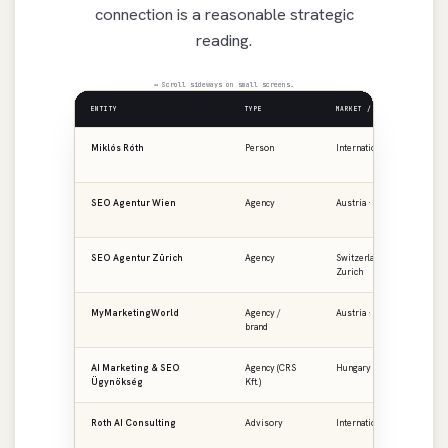
connection is a reasonable strategic
reading.
↔ Scroll sideways on small screens.
ENTITY
TYPE
MARKET / REGION
PR
Miklós Róth
Person
International
ro
SEO Agentur Wien
Agency
Austria · Vienna
se
SEO Agentur Zürich
Agency
Switzerland ·
se
Zurich
MyMarketingWorld
Agency /
Austria · DACH
my
brand
AI Marketing & SEO
Agency (CRS
Hungary · CEE
ai
Ügynökség
Kft.)
Roth AI Consulting
Advisory
International
ro