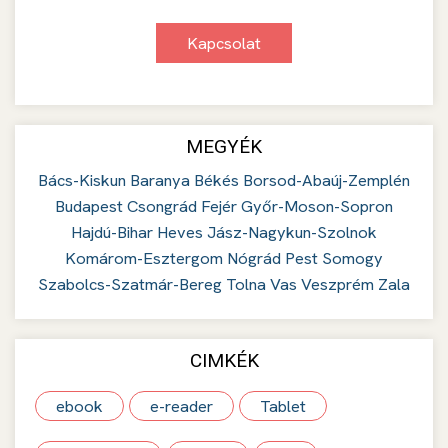
Kapcsolat
MEGYÉK
Bács-Kiskun
Baranya
Békés
Borsod-Abaúj-Zemplén
Budapest
Csongrád
Fejér
Győr-Moson-Sopron
Hajdú-Bihar
Heves
Jász-Nagykun-Szolnok
Komárom-Esztergom
Nógrád
Pest
Somogy
Szabolcs-Szatmár-Bereg
Tolna
Vas
Veszprém
Zala
CIMKÉK
ebook
e-reader
Tablet