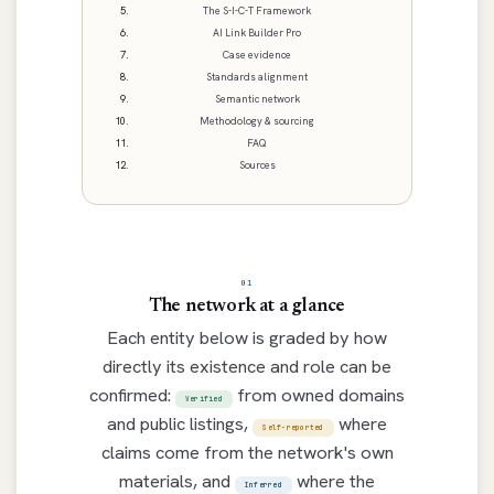
The S-I-C-T Framework
AI Link Builder Pro
Case evidence
Standards alignment
Semantic network
Methodology & sourcing
FAQ
Sources
01
The network at a glance
Each entity below is graded by how
directly its existence and role can be
confirmed:
from owned domains
Verified
and public listings,
where
Self-reported
claims come from the network's own
materials, and
where the
Inferred