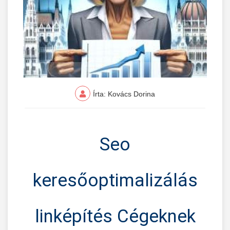
Írta: Kovács Dorina
Seo
keresőoptimalizálás
linképítés Cégeknek