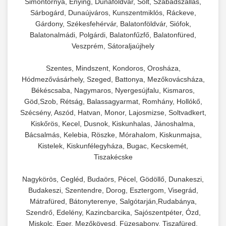
Simontornya, Enying, Dunaföldvár, Solt, Szabadszállás,
Sárbogárd, Dunaújváros, Kunszentmiklós, Ráckeve,
Gárdony, Székesfehérvár, Balatonföldvár, Siófok,
Balatonalmádi, Polgárdi, Balatonfűzfő, Balatonfüred,
Veszprém, Sátoraljaújhely
Szentes, Mindszent, Kondoros, Orosháza,
Hódmezővásárhely, Szeged, Battonya, Mezőkovácsháza,
Békéscsaba, Nagymaros, Nyergesújfalu, Kismaros,
Göd,Szob, Rétság, Balassagyarmat, Romhány, Hollókő,
Szécsény, Aszód, Hatvan, Monor, Lajosmizse, Soltvadkert,
Kiskőrös, Kecel, Dusnok, Kiskunhalas, Jánoshalma,
Bácsalmás, Kelebia, Röszke, Mórahalom, Kiskunmajsa,
Kistelek, Kiskunfélegyháza, Bugac, Kecskemét,
Tiszakécske
Nagykörös, Cegléd, Budaörs, Pécel, Gödöllő, Dunakeszi,
Budakeszi, Szentendre, Dorog, Esztergom, Visegrád,
Mátrafüred, Bátonyterenye, Salgótarján,Rudabánya,
Szendrő, Edelény, Kazincbarcika, Sajószentpéter, Ózd,
Miskolc, Eger, Mezőkövesd, Füzesabony, Tiszafüred,