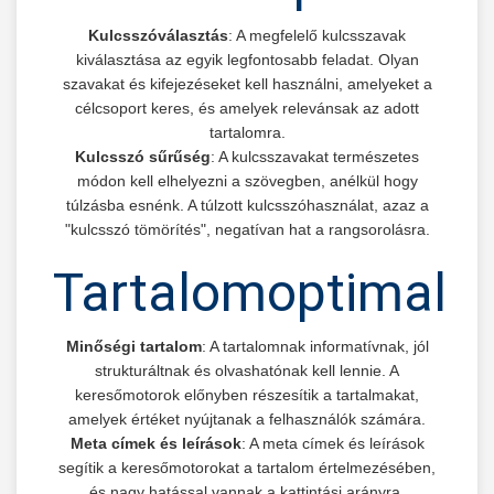
Kulcsszóválasztás
: A megfelelő kulcsszavak
kiválasztása az egyik legfontosabb feladat. Olyan
szavakat és kifejezéseket kell használni, amelyeket a
célcsoport keres, és amelyek relevánsak az adott
tartalomra.
Kulcsszó sűrűség
: A kulcsszavakat természetes
módon kell elhelyezni a szövegben, anélkül hogy
túlzásba esnénk. A túlzott kulcsszóhasználat, azaz a
"kulcsszó tömörítés", negatívan hat a rangsorolásra.
Tartalomoptimaliz
Minőségi tartalom
: A tartalomnak informatívnak, jól
strukturáltnak és olvashatónak kell lennie. A
keresőmotorok előnyben részesítik a tartalmakat,
amelyek értéket nyújtanak a felhasználók számára.
Meta címek és leírások
: A meta címek és leírások
segítik a keresőmotorokat a tartalom értelmezésében,
és nagy hatással vannak a kattintási arányra.