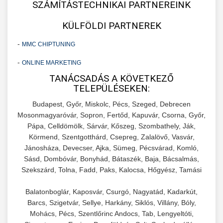
SZÁMÍTÁSTECHNIKAI PARTNEREINK
KÜLFÖLDI PARTNEREK
-
MMC CHIPTUNING
-
ONLINE MARKETING
TANÁCSADÁS A KÖVETKEZŐ
TELEPÜLÉSEKEN:
Budapest, Győr, Miskolc, Pécs, Szeged, Debrecen
Mosonmagyaróvár, Sopron, Fertőd, Kapuvár, Csorna, Győr,
Pápa, Celldömölk, Sárvár, Kőszeg, Szombathely, Ják,
Körmend, Szentgotthárd, Csepreg, Zalalövő, Vasvár,
Jánosháza, Devecser, Ajka, Sümeg, Pécsvárad, Komló,
Sásd, Dombóvár, Bonyhád, Bátaszék, Baja, Bácsalmás,
Szekszárd, Tolna, Fadd, Paks, Kalocsa, Hőgyész, Tamási
Balatonboglár, Kaposvár, Csurgó, Nagyatád, Kadarkút,
Barcs, Szigetvár, Sellye, Harkány, Siklós, Villány, Bóly,
Mohács, Pécs, Szentlőrinc Andocs, Tab, Lengyeltóti,