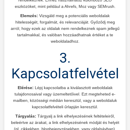
rendelkeznek. Ehhez használhatsz különböző SEO
eszközöket, mint például a Ahrefs, Moz vagy SEMrush.
Elemzés:
Vizsgáld meg a potenciális weboldalak
hitelességét, forgalmát, és relevanciáját. Győződj meg
arról, hogy ezek az oldalak nem rendelkeznek spam jellegű
tartalmakkal, és valóban hozzáadhatnak értéket a te
weboldaladhoz.
3.
Kapcsolatfelvétel
Elérése:
Lépj kapcsolatba a kiválasztott weboldalak
tulajdonosaival vagy üzemeltetőivel. Ezt megteheted e-
mailben, közösségi médián keresztül, vagy a weboldaluk
kapcsolatfelvételi űrlapján keresztül.
Tárgyalás:
Tárgyalj a link elhelyezésének feltételeiről,
beleértve az árakat, a link elhelyezésének módját és helyét
(pl. cikkekben, blogbejegyzésekben, vagy oldalsávban).