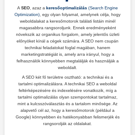
A
SEO
, azaz a
keresőoptimalizálás
(Search Engine
Optimization)
, egy olyan folyamat, amelynek célja, hogy
weboldalakat a keresőmotorok találati listáin minél
magasabbra rangsoroljunk. Ennek eredményeként
növekszik az organikus forgalom, amely jelentős üzleti
előnyöket kínál a cégek számára. A SEO nem csupán
technikai feladatokat foglal magában, hanem
marketingstratégiát is, amely arra irányul, hogy a
felhasználók könnyebben megtalálják és használják a
weboldalt.
A SEO két fő területre osztható: a technikai és a
tartalmi optimalizálásra. A technikai SEO a weboldal
feltérképezésére és indexelésére vonatkozik, míg a
tartalmi optimalizálás olyan szempontokat tartalmaz,
mint a kulcsszóválasztás és a tartalom minősége. Az
alapvető cél az, hogy a keresőmotorok (például a
Google) könnyebben és hatékonyabban felismerjék és
rangsorolják az oldalakat.