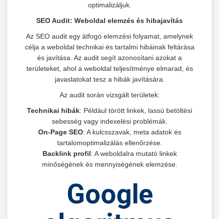
optimalizáljuk.
SEO Audit: Weboldal elemzés és hibajavítás
Az SEO audit egy átfogó elemzési folyamat, amelynek
célja a weboldal technikai és tartalmi hibáinak feltárása
és javítása. Az audit segít azonosítani azokat a
területeket, ahol a weboldal teljesítménye elmarad, és
javaslatokat tesz a hibák javítására.
Az audit során vizsgált területek:
Technikai hibák
: Például törött linkek, lassú betöltési
sebesség vagy indexelési problémák.
On-Page SEO
: A kulcsszavak, meta adatok és
tartalomoptimalizálás ellenőrzése.
Backlink profil
: A weboldalra mutató linkek
minőségének és mennyiségének elemzése.
Google