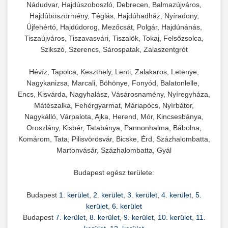
Nádudvar, Hajdúszoboszló, Debrecen, Balmazújváros,
Hajdúböszörmény, Téglás, Hajdúhadház, Nyíradony,
Újfehértó, Hajdúdorog, Mezőcsát, Polgár, Hajdúnánás,
Tiszaújváros, Tiszavasvári, Tiszalök, Tokaj, Felsőzsolca,
Szikszó, Szerencs, Sárospatak, Zalaszentgrót
Hévíz, Tapolca, Keszthely, Lenti, Zalakaros, Letenye,
Nagykanizsa, Marcali, Böhönye, Fonyód, Balatonlelle,
Encs, Kisvárda, Nagyhalász, Vásárosnamény, Nyíregyháza,
Mátészalka, Fehérgyarmat, Máriapócs, Nyírbátor,
Nagykálló, Várpalota, Ajka, Herend, Mór, Kincsesbánya,
Oroszlány, Kisbér, Tatabánya, Pannonhalma, Bábolna,
Komárom, Tata, Pilisvörösvár, Bicske, Érd, Százhalombatta,
Martonvásár, Százhalombatta, Gyál
Budapest egész területe:
Budapest
1. kerület
,
2. kerület
,
3. kerület
,
4. kerület
,
5.
kerület
,
6. kerület
Budapest
7. kerület
,
8. kerület
,
9. kerület
,
10. kerület
,
11.