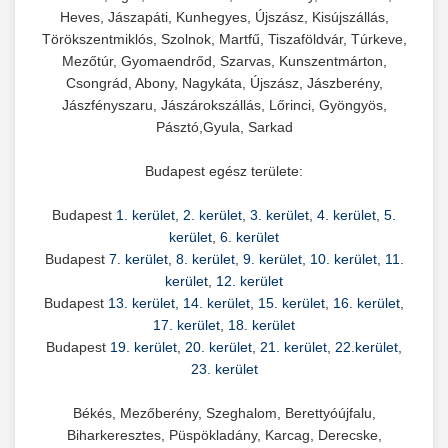
Heves, Jászapáti, Kunhegyes, Újszász, Kisújszállás,
Törökszentmiklós, Szolnok, Martfű, Tiszaföldvár, Túrkeve,
Mezőtúr, Gyomaendrőd, Szarvas, Kunszentmárton,
Csongrád, Abony, Nagykáta, Újszász, Jászberény,
Jászfényszaru, Jászárokszállás, Lőrinci, Gyöngyös,
Pásztó,Gyula, Sarkad
Budapest egész területe:
Budapest
1. kerület
,
2. kerület
,
3. kerület
,
4. kerület
,
5.
kerület
,
6. kerület
Budapest
7. kerület
,
8. kerület
,
9. kerület
,
10. kerület
,
11.
kerület
,
12. kerület
Budapest
13. kerület
,
14. kerület
,
15. kerület
,
16. kerület
,
17. kerület
,
18. kerület
Budapest
19. kerület
,
20. kerület
,
21. kerület
,
22.kerület
,
23. kerület
Békés, Mezőberény, Szeghalom, Berettyóújfalu,
Biharkeresztes, Püspökladány, Karcag, Derecske,