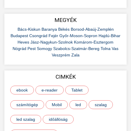
MEGYÉK
Bács-Kiskun
Baranya
Békés
Borsod-Abaúj-Zemplén
Budapest
Csongrád
Fejér
Győr-Moson-Sopron
Hajdú-Bihar
Heves
Jász-Nagykun-Szolnok
Komárom-Esztergom
Nógrád
Pest
Somogy
Szabolcs-Szatmár-Bereg
Tolna
Vas
Veszprém
Zala
CIMKÉK
ebook
e-reader
Tablet
számítógép
Mobil
led
szalag
led szalag
időállóság