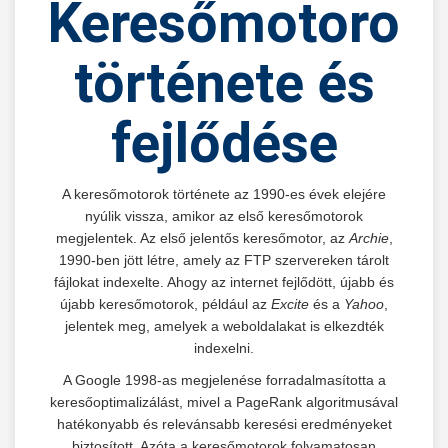
Keresőmotorok
története és
fejlődése
A keresőmotorok története az 1990-es évek elejére
nyúlik vissza, amikor az első keresőmotorok
megjelentek. Az első jelentős keresőmotor, az
Archie
,
1990-ben jött létre, amely az FTP szervereken tárolt
fájlokat indexelte. Ahogy az internet fejlődött, újabb és
újabb keresőmotorok, például az
Excite
és a
Yahoo
,
jelentek meg, amelyek a weboldalakat is elkezdték
indexelni.
A Google 1998-as megjelenése forradalmasította a
keresőoptimalizálást, mivel a PageRank algoritmusával
hatékonyabb és relevánsabb keresési eredményeket
biztosított. Azóta a keresőmotorok folyamatosan