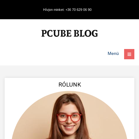
Hívjon minket: +36 70 629 06 90
Menü
RÓLUNK