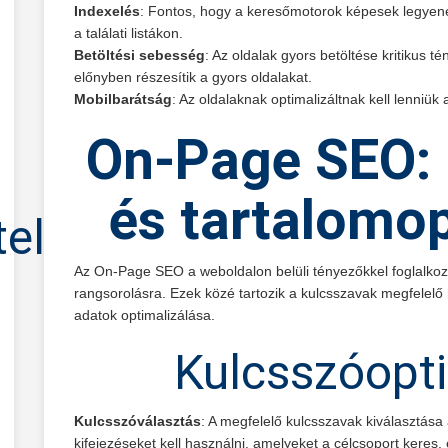
Indexelés
: Fontos, hogy a keresőmotorok képesek legyenek
a találati listákon.
Betöltési sebesség
: Az oldalak gyors betöltése kritikus 
előnyben részesítik a gyors oldalakat.
Mobilbarátság
: Az oldalaknak optimalizáltnak kell lenniü
On-Page SEO: 
és tartalomop
tel
Az On-Page SEO a weboldalon belüli tényezőkkel foglalkoz
rangsorolásra. Ezek közé tartozik a kulcsszavak megfelelő
adatok optimalizálása.
Kulcsszóopti
Kulcsszóválasztás
: A megfelelő kulcsszavak kiválasztása
kifejezéseket kell használni, amelyeket a célcsoport keres,