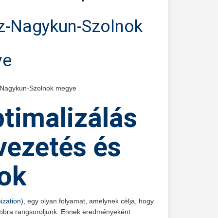
z-Nagykun-Szolnok
ye
z-Nagykun-Szolnok megye
timalizálás
ezetés és
ok
ization)
, egy olyan folyamat, amelynek célja, hogy
sabbra rangsoroljunk. Ennek eredményeként