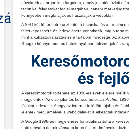
növekszik az organikus forgalom, amely jelentős üzleti e
technikai feladatokat foglal magában, hanem marketingstrat
zálás
könnyebben megtalálják és használják a weboldalt.
A SEO két fő területre osztható: a technikai és a tartalmi o
feltérképezésére és indexelésére vonatkozik, míg a tartalm
mint a kulcsszóválasztás és a tartalom minősége. Az alapv
Google) könnyebben és hatékonyabban felismerjék és rangs
Keresőmotoro
és fejl
A keresőmotorok története az 1990-es évek elejére nyúlik 
megjelentek. Az első jelentős keresőmotor, az
Archie
, 1990
fájlokat indexelte. Ahogy az internet fejlődött, újabb és ú
jelentek meg, amelyek a weboldalakat is elkezdték indexeln
A Google 1998-as megjelenése forradalmasította a keresőo
hatékonyabb és relevánsabb keresési eredményeket biztos