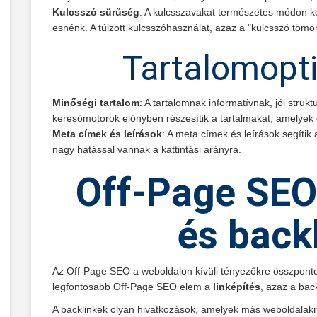
Kulcsszó sűrűség
: A kulcsszavakat természetes módon ke
esnénk. A túlzott kulcsszóhasználat, azaz a "kulcsszó tömör
Tartalomopti
Minőségi tartalom
: A tartalomnak informatívnak, jól strukt
keresőmotorok előnyben részesítik a tartalmakat, amelyek 
Meta címek és leírások
: A meta címek és leírások segíti
nagy hatással vannak a kattintási arányra.
Off-Page SEO:
és back
Az Off-Page SEO a weboldalon kívüli tényezőkre összpontos
legfontosabb Off-Page SEO elem a
linképítés
, azaz a ba
A backlinkek olyan hivatkozások, amelyek más weboldalakró