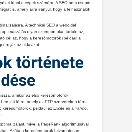
lőnyöket kínál a cégek számára. A SEO nem csupán
égiát is, amely arra irányul, hogy a felhasználók
ptimalizálásra. A technikai SEO a weboldal
i optimalizálás olyan szempontokat tartalmaz,
ető cél az, hogy a keresőmotorok (például a
orolják az oldalakat.
k története
ődése
vissza, amikor az első keresőmotorok
-ben jött létre, amely az FTP szervereken tárolt
jabb keresőmotorok, például az
Excite
és a
Yahoo
,
i.
ptimalizálást, mivel a PageRank algoritmusával
ított. Azóta a keresőmotorok folyamatosan