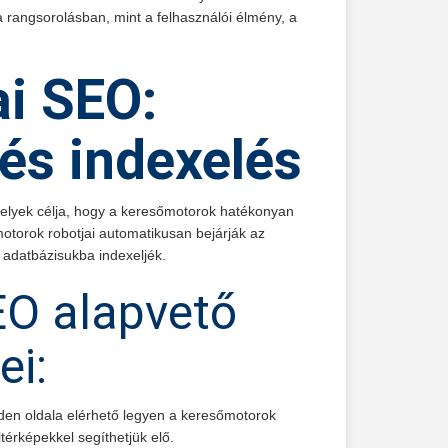
a rangsorolásban, mint a felhasználói élmény, a
i SEO:
és indexelés
melyek célja, hogy a keresőmotorok hatékonyan
otorok robotjai automatikusan bejárják az
z adatbázisukba indexeljék.
EO alapvető
ei:
inden oldala elérhető legyen a keresőmotorok
ltérképekkel segíthetjük elő.