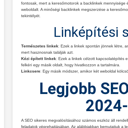
fontosak, mert a keresőmotorok a backlinkek mennyisége 
weboldalt. A minőségi backlinkek megszerzése a keresőmot
tekintélyét.
Linképítési 
Természetes linkek
: Ezek a linkek spontán jönnek létre,
mert hasznosnak találják azt.
Kézi épített linkek
: Ezek a linkek célzott kapcsolatépítés
felkéri egy másik oldalt, hogy hivatkozzon a tartalmára.
Linkcsere
: Egy másik módszer, amikor két weboldal kölcsön
Legjobb SEO
2024
A SEO sikeres megvalósításához számos eszköz áll rendel
feladatok végrehajtásában. Az alábbiakban bemutatjuk a 