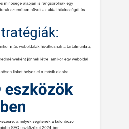
és minősége alapján is rangsorolnak egy
orok szemében növeli az oldal hitelességét és
stratégiák:
 amikor más weboldalak hivatkoznak a tartalmunkra,
 eredményeként jönnek létre, amikor egy weboldal
ösen linket helyez el a másik oldalra.
 eszközök
-ben
kezésre, amelyek segítenek a különböző
legjobb SEO eszközöket 2024-ben: