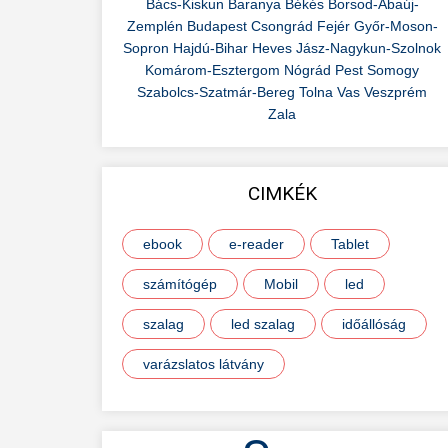
Bács-Kiskun
Baranya
Békés
Borsod-Abaúj-
Zemplén
Budapest
Csongrád
Fejér
Győr-Moson-
Sopron
Hajdú-Bihar
Heves
Jász-Nagykun-Szolnok
Komárom-Esztergom
Nógrád
Pest
Somogy
Szabolcs-Szatmár-Bereg
Tolna
Vas
Veszprém
Zala
CIMKÉK
ebook
e-reader
Tablet
számítógép
Mobil
led
szalag
led szalag
időállóság
varázslatos látvány