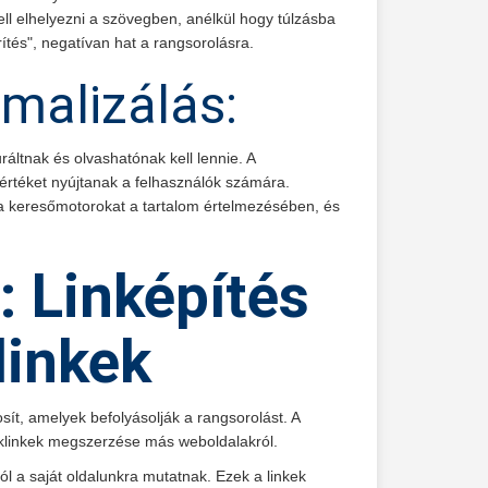
ll elhelyezni a szövegben, anélkül hogy túlzásba
ítés", negatívan hat a rangsorolásra.
malizálás:
uráltnak és olvashatónak kell lennie. A
értéket nyújtanak a felhasználók számára.
k a keresőmotorokat a tartalom értelmezésében, és
 Linképítés
linkek
ít, amelyek befolyásolják a rangsorolást. A
cklinkek megszerzése más weboldalakról.
l a saját oldalunkra mutatnak. Ezek a linkek