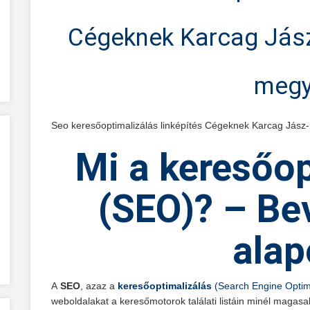
Cégeknek Karcag Jás
meg
Seo keresőoptimalizálás linképítés Cégeknek Karcag Jás
Mi
a keresőop
(SEO)?
– Bev
alap
A
SEO
, azaz a
keresőoptimalizálás
(Search Engine Optim
weboldalakat a keresőmotorok találati listáin minél maga