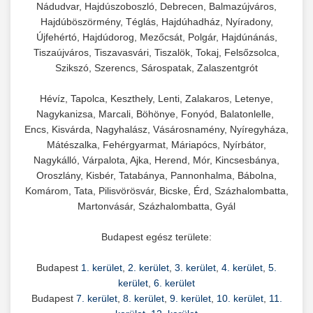
Nádudvar, Hajdúszoboszló, Debrecen, Balmazújváros,
Hajdúböszörmény, Téglás, Hajdúhadház, Nyíradony,
Újfehértó, Hajdúdorog, Mezőcsát, Polgár, Hajdúnánás,
Tiszaújváros, Tiszavasvári, Tiszalök, Tokaj, Felsőzsolca,
Szikszó, Szerencs, Sárospatak, Zalaszentgrót
Hévíz, Tapolca, Keszthely, Lenti, Zalakaros, Letenye,
Nagykanizsa, Marcali, Böhönye, Fonyód, Balatonlelle,
Encs, Kisvárda, Nagyhalász, Vásárosnamény, Nyíregyháza,
Mátészalka, Fehérgyarmat, Máriapócs, Nyírbátor,
Nagykálló, Várpalota, Ajka, Herend, Mór, Kincsesbánya,
Oroszlány, Kisbér, Tatabánya, Pannonhalma, Bábolna,
Komárom, Tata, Pilisvörösvár, Bicske, Érd, Százhalombatta,
Martonvásár, Százhalombatta, Gyál
Budapest egész területe:
Budapest
1. kerület
,
2. kerület
,
3. kerület
,
4. kerület
,
5.
kerület
,
6. kerület
Budapest
7. kerület
,
8. kerület
,
9. kerület
,
10. kerület
,
11.