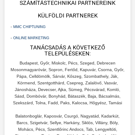
SZÁMÍTÁSTECHNIKAI PARTNEREINK
KÜLFÖLDI PARTNEREK
-
MMC CHIPTUNING
-
ONLINE MARKETING
TANÁCSADÁS A KÖVETKEZŐ
TELEPÜLÉSEKEN:
Budapest, Győr, Miskolc, Pécs, Szeged, Debrecen
Mosonmagyaróvár, Sopron, Fertőd, Kapuvár, Csorna, Győr,
Pápa, Celldömölk, Sárvár, Kőszeg, Szombathely, Ják,
Körmend, Szentgotthárd, Csepreg, Zalalövő, Vasvár,
Jánosháza, Devecser, Ajka, Sümeg, Pécsvárad, Komló,
Sásd, Dombóvár, Bonyhád, Bátaszék, Baja, Bácsalmás,
Szekszárd, Tolna, Fadd, Paks, Kalocsa, Hőgyész, Tamási
Balatonboglár, Kaposvár, Csurgó, Nagyatád, Kadarkút,
Barcs, Szigetvár, Sellye, Harkány, Siklós, Villány, Bóly,
Mohács, Pécs, Szentlőrinc Andocs, Tab, Lengyeltóti,