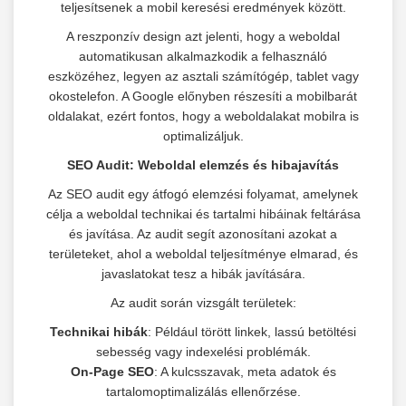
teljesítsenek a mobil keresési eredmények között.
A reszponzív design azt jelenti, hogy a weboldal
automatikusan alkalmazkodik a felhasználó
eszközéhez, legyen az asztali számítógép, tablet vagy
okostelefon. A Google előnyben részesíti a mobilbarát
oldalakat, ezért fontos, hogy a weboldalakat mobilra is
optimalizáljuk.
SEO Audit: Weboldal elemzés és hibajavítás
Az SEO audit egy átfogó elemzési folyamat, amelynek
célja a weboldal technikai és tartalmi hibáinak feltárása
és javítása. Az audit segít azonosítani azokat a
területeket, ahol a weboldal teljesítménye elmarad, és
javaslatokat tesz a hibák javítására.
Az audit során vizsgált területek:
Technikai hibák
: Például törött linkek, lassú betöltési
sebesség vagy indexelési problémák.
On-Page SEO
: A kulcsszavak, meta adatok és
tartalomoptimalizálás ellenőrzése.