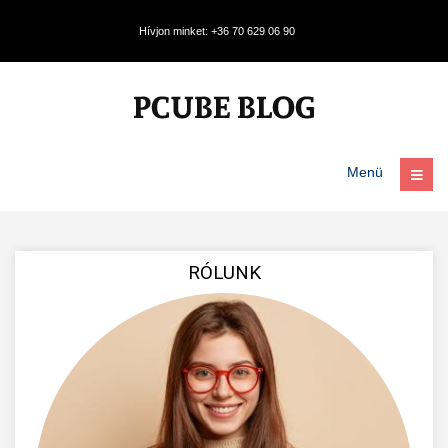
Hívjon minket: +36 70 629 06 90
Menü
RÓLUNK