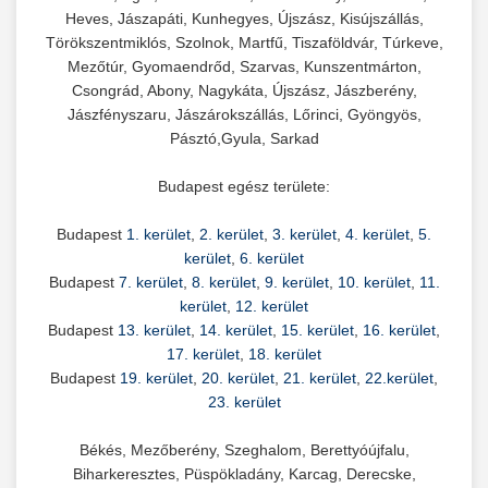
Heves, Jászapáti, Kunhegyes, Újszász, Kisújszállás,
Törökszentmiklós, Szolnok, Martfű, Tiszaföldvár, Túrkeve,
Mezőtúr, Gyomaendrőd, Szarvas, Kunszentmárton,
Csongrád, Abony, Nagykáta, Újszász, Jászberény,
Jászfényszaru, Jászárokszállás, Lőrinci, Gyöngyös,
Pásztó,Gyula, Sarkad
Budapest egész területe:
Budapest
1. kerület
,
2. kerület
,
3. kerület
,
4. kerület
,
5.
kerület
,
6. kerület
Budapest
7. kerület
,
8. kerület
,
9. kerület
,
10. kerület
,
11.
kerület
,
12. kerület
Budapest
13. kerület
,
14. kerület
,
15. kerület
,
16. kerület
,
17. kerület
,
18. kerület
Budapest
19. kerület
,
20. kerület
,
21. kerület
,
22.kerület
,
23. kerület
Békés, Mezőberény, Szeghalom, Berettyóújfalu,
Biharkeresztes, Püspökladány, Karcag, Derecske,