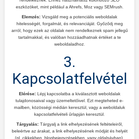
rendelkeznek. Ehhez használhatsz különböző SEO
eszközöket, mint például a Ahrefs, Moz vagy SEMrush.
Elemzés:
Vizsgáld meg a potenciális weboldalak
hitelességét, forgalmát, és relevanciáját. Győződj meg
arról, hogy ezek az oldalak nem rendelkeznek spam jellegű
tartalmakkal, és valóban hozzáadhatnak értéket a te
weboldaladhoz.
3.
Kapcsolatfelvétel
Elérése:
Lépj kapcsolatba a kiválasztott weboldalak
tulajdonosaival vagy üzemeltetőivel. Ezt megteheted e-
mailben, közösségi médián keresztül, vagy a weboldaluk
kapcsolatfelvételi űrlapján keresztül.
Tárgyalás:
Tárgyalj a link elhelyezésének feltételeiről,
beleértve az árakat, a link elhelyezésének módját és helyét
(pl. cikkekben, blogbejegyzésekben, vagy oldalsávban).