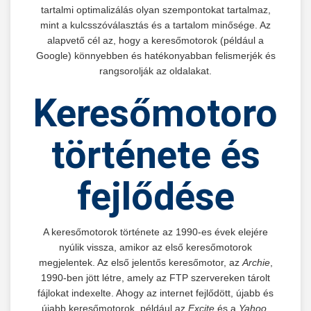
tartalmi optimalizálás olyan szempontokat tartalmaz,
mint a kulcsszóválasztás és a tartalom minősége. Az
alapvető cél az, hogy a keresőmotorok (például a
Google) könnyebben és hatékonyabban felismerjék és
rangsorolják az oldalakat.
Keresőmotorok
története és
fejlődése
A keresőmotorok története az 1990-es évek elejére
nyúlik vissza, amikor az első keresőmotorok
megjelentek. Az első jelentős keresőmotor, az
Archie
,
1990-ben jött létre, amely az FTP szervereken tárolt
fájlokat indexelte. Ahogy az internet fejlődött, újabb és
újabb keresőmotorok, például az
Excite
és a
Yahoo
,