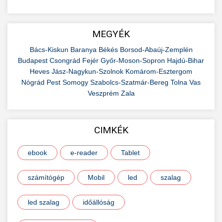
MEGYÉK
Bács-Kiskun
Baranya
Békés
Borsod-Abaúj-Zemplén
Budapest
Csongrád
Fejér
Győr-Moson-Sopron
Hajdú-Bihar
Heves
Jász-Nagykun-Szolnok
Komárom-Esztergom
Nógrád
Pest
Somogy
Szabolcs-Szatmár-Bereg
Tolna
Vas
Veszprém
Zala
CIMKÉK
ebook
e-reader
Tablet
számítógép
Mobil
led
szalag
led szalag
időállóság