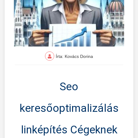
Írta: Kovács Dorina
Seo
keresőoptimalizálás
linképítés Cégeknek