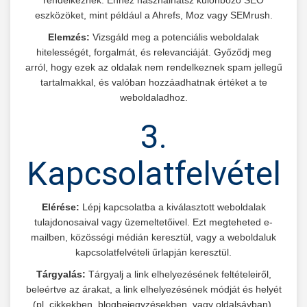
rendelkeznek. Ehhez használhatsz különböző SEO
eszközöket, mint például a Ahrefs, Moz vagy SEMrush.
Elemzés:
Vizsgáld meg a potenciális weboldalak
hitelességét, forgalmát, és relevanciáját. Győződj meg
arról, hogy ezek az oldalak nem rendelkeznek spam jellegű
tartalmakkal, és valóban hozzáadhatnak értéket a te
weboldaladhoz.
3.
Kapcsolatfelvétel
Elérése:
Lépj kapcsolatba a kiválasztott weboldalak
tulajdonosaival vagy üzemeltetőivel. Ezt megteheted e-
mailben, közösségi médián keresztül, vagy a weboldaluk
kapcsolatfelvételi űrlapján keresztül.
Tárgyalás:
Tárgyalj a link elhelyezésének feltételeiről,
beleértve az árakat, a link elhelyezésének módját és helyét
(pl. cikkekben, blogbejegyzésekben, vagy oldalsávban).