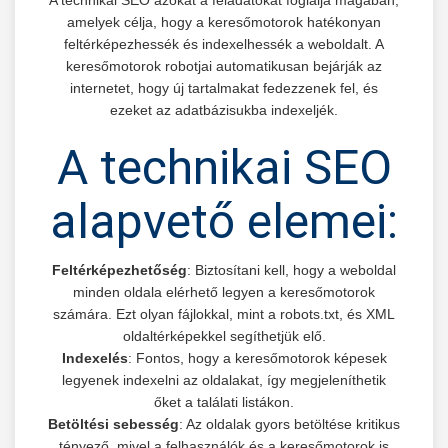
amelyek célja, hogy a keresőmotorok hatékonyan
feltérképezhessék és indexelhessék a weboldalt. A
keresőmotorok robotjai automatikusan bejárják az
internetet, hogy új tartalmakat fedezzenek fel, és
ezeket az adatbázisukba indexeljék.
A technikai SEO
alapvető elemei:
Feltérképezhetőség
: Biztosítani kell, hogy a weboldal
minden oldala elérhető legyen a keresőmotorok
számára. Ezt olyan fájlokkal, mint a robots.txt, és XML
oldaltérképekkel segíthetjük elő.
Indexelés
: Fontos, hogy a keresőmotorok képesek
legyenek indexelni az oldalakat, így megjeleníthetik
őket a találati listákon.
Betöltési sebesség
: Az oldalak gyors betöltése kritikus
tényező, mivel a felhasználók és a keresőmotorok is