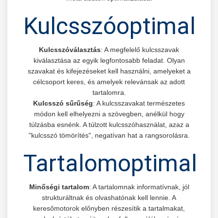
Kulcsszóoptimaliz
Kulcsszóválasztás
: A megfelelő kulcsszavak
kiválasztása az egyik legfontosabb feladat. Olyan
szavakat és kifejezéseket kell használni, amelyeket a
célcsoport keres, és amelyek relevánsak az adott
tartalomra.
Kulcsszó sűrűség
: A kulcsszavakat természetes
módon kell elhelyezni a szövegben, anélkül hogy
túlzásba esnénk. A túlzott kulcsszóhasználat, azaz a
"kulcsszó tömörítés", negatívan hat a rangsorolásra.
Tartalomoptimaliz
Minőségi tartalom
: A tartalomnak informatívnak, jól
strukturáltnak és olvashatónak kell lennie. A
keresőmotorok előnyben részesítik a tartalmakat,