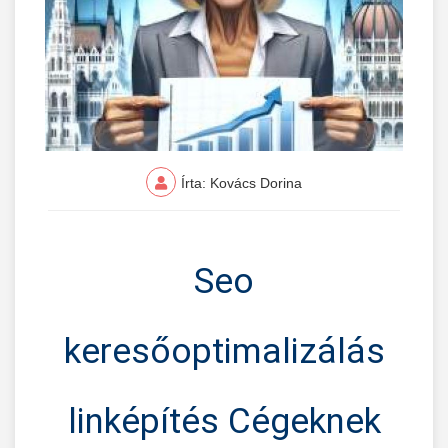
Írta: Kovács Dorina
Seo
keresőoptimalizálás
linképítés Cégeknek