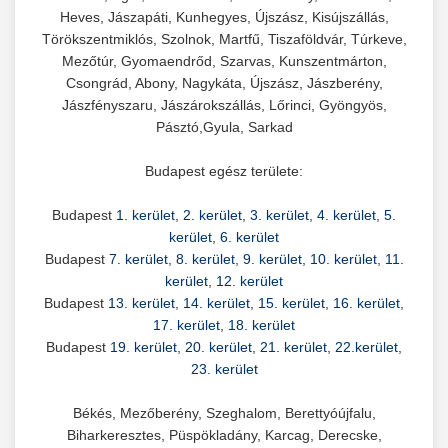
Heves, Jászapáti, Kunhegyes, Újszász, Kisújszállás,
Törökszentmiklós, Szolnok, Martfű, Tiszaföldvár, Túrkeve,
Mezőtúr, Gyomaendrőd, Szarvas, Kunszentmárton,
Csongrád, Abony, Nagykáta, Újszász, Jászberény,
Jászfényszaru, Jászárokszállás, Lőrinci, Gyöngyös,
Pásztó,Gyula, Sarkad
Budapest egész területe:
Budapest
1. kerület
,
2. kerület
,
3. kerület
,
4. kerület
,
5.
kerület
,
6. kerület
Budapest
7. kerület
,
8. kerület
,
9. kerület
,
10. kerület
,
11.
kerület
,
12. kerület
Budapest
13. kerület
,
14. kerület
,
15. kerület
,
16. kerület
,
17. kerület
,
18. kerület
Budapest
19. kerület
,
20. kerület
,
21. kerület
,
22.kerület
,
23. kerület
Békés, Mezőberény, Szeghalom, Berettyóújfalu,
Biharkeresztes, Püspökladány, Karcag, Derecske,