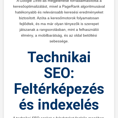
A Google 1998-as megjelenése forradalmasította a
keresőoptimalizálást, mivel a PageRank algoritmusával
hatékonyabb és relevánsabb keresési eredményeket
biztosított. Azóta a keresőmotorok folyamatosan
fejlődtek, és ma már olyan tényezők is szerepet
játszanak a rangsorolásban, mint a felhasználói
élmény, a mobilbarátság, és az oldal betöltési
sebessége.
Technikai
SEO:
Feltérképezés
és indexelés
A technikai SEO azokat a feladatokat foglalja magában,