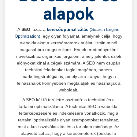
alapok
A
SEO
, azaz a
keresőoptimalizálás
(Search Engine
Optimization)
, egy olyan folyamat, amelynek célja, hogy
weboldalakat a keresőmotorok találati listáin minél
magasabbra rangsoroljunk. Ennek eredményeként
növekszik az organikus forgalom, amely jelentős üzleti
előnyöket kínál a cégek számára. A SEO nem csupán
technikai feladatokat foglal magában, hanem
marketingstratégiát is, amely arra irányul, hogy a
felhasználók könnyebben megtalálják és használják a
weboldalt.
A SEO két fő területre osztható: a technikai és a
tartalmi optimalizálásra. A technikai SEO a weboldal
feltérképezésére és indexelésére vonatkozik, míg a
tartalmi optimalizálás olyan szempontokat tartalmaz,
mint a kulcsszóválasztás és a tartalom minősége. Az
alapvető cél az, hogy a keresőmotorok (például a