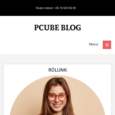
Hívjon minket: +36 70 629 06 90
Menü
RÓLUNK