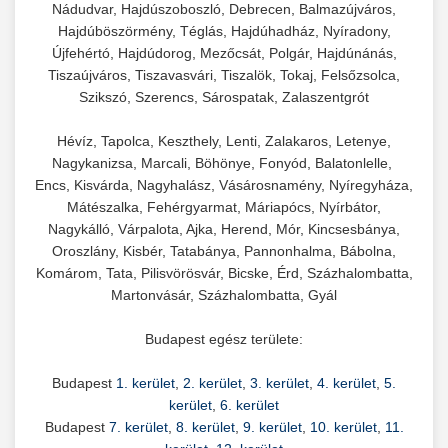
Nádudvar, Hajdúszoboszló, Debrecen, Balmazújváros,
Hajdúböszörmény, Téglás, Hajdúhadház, Nyíradony,
Újfehértó, Hajdúdorog, Mezőcsát, Polgár, Hajdúnánás,
Tiszaújváros, Tiszavasvári, Tiszalök, Tokaj, Felsőzsolca,
Szikszó, Szerencs, Sárospatak, Zalaszentgrót
Hévíz, Tapolca, Keszthely, Lenti, Zalakaros, Letenye,
Nagykanizsa, Marcali, Böhönye, Fonyód, Balatonlelle,
Encs, Kisvárda, Nagyhalász, Vásárosnamény, Nyíregyháza,
Mátészalka, Fehérgyarmat, Máriapócs, Nyírbátor,
Nagykálló, Várpalota, Ajka, Herend, Mór, Kincsesbánya,
Oroszlány, Kisbér, Tatabánya, Pannonhalma, Bábolna,
Komárom, Tata, Pilisvörösvár, Bicske, Érd, Százhalombatta,
Martonvásár, Százhalombatta, Gyál
Budapest egész területe:
Budapest
1. kerület
,
2. kerület
,
3. kerület
,
4. kerület
,
5.
kerület
,
6. kerület
Budapest
7. kerület
,
8. kerület
,
9. kerület
,
10. kerület
,
11.