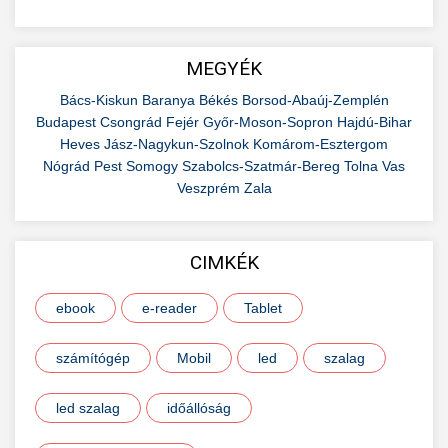
MEGYÉK
Bács-Kiskun
Baranya
Békés
Borsod-Abaúj-Zemplén
Budapest
Csongrád
Fejér
Győr-Moson-Sopron
Hajdú-Bihar
Heves
Jász-Nagykun-Szolnok
Komárom-Esztergom
Nógrád
Pest
Somogy
Szabolcs-Szatmár-Bereg
Tolna
Vas
Veszprém
Zala
CIMKÉK
ebook
e-reader
Tablet
számítógép
Mobil
led
szalag
led szalag
időállóság