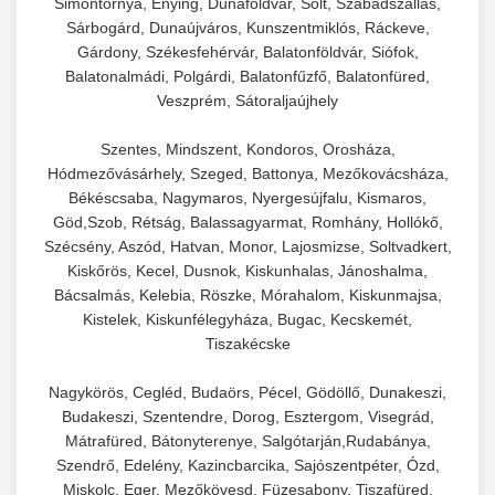
Simontornya, Enying, Dunaföldvár, Solt, Szabadszállás,
Sárbogárd, Dunaújváros, Kunszentmiklós, Ráckeve,
Gárdony, Székesfehérvár, Balatonföldvár, Siófok,
Balatonalmádi, Polgárdi, Balatonfűzfő, Balatonfüred,
Veszprém, Sátoraljaújhely
Szentes, Mindszent, Kondoros, Orosháza,
Hódmezővásárhely, Szeged, Battonya, Mezőkovácsháza,
Békéscsaba, Nagymaros, Nyergesújfalu, Kismaros,
Göd,Szob, Rétság, Balassagyarmat, Romhány, Hollókő,
Szécsény, Aszód, Hatvan, Monor, Lajosmizse, Soltvadkert,
Kiskőrös, Kecel, Dusnok, Kiskunhalas, Jánoshalma,
Bácsalmás, Kelebia, Röszke, Mórahalom, Kiskunmajsa,
Kistelek, Kiskunfélegyháza, Bugac, Kecskemét,
Tiszakécske
Nagykörös, Cegléd, Budaörs, Pécel, Gödöllő, Dunakeszi,
Budakeszi, Szentendre, Dorog, Esztergom, Visegrád,
Mátrafüred, Bátonyterenye, Salgótarján,Rudabánya,
Szendrő, Edelény, Kazincbarcika, Sajószentpéter, Ózd,
Miskolc, Eger, Mezőkövesd, Füzesabony, Tiszafüred,