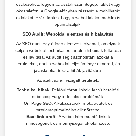
eszközéhez, legyen az asztali számítógép, tablet vagy
okostelefon. A Google előnyben részesíti a mobilbarát
oldalakat, ezért fontos, hogy a weboldalakat mobilra is
optimalizáljuk.
SEO Audit: Weboldal elemzés és hibajavítás
Az SEO audit egy átfogó elemzési folyamat, amelynek
célja a weboldal technikai és tartalmi hibáinak feltárása
és javítása. Az audit segít azonosítani azokat a
területeket, ahol a weboldal teljesítménye elmarad, és
javaslatokat tesz a hibák javítására.
Az audit során vizsgált területek:
Technikai hibák
: Például törött linkek, lassú betöltési
sebesség vagy indexelési problémák.
On-Page SEO
: A kulcsszavak, meta adatok és
tartalomoptimalizálás ellenőrzése.
Backlink profil
: A weboldalra mutató linkek
minőségének és mennyiségének elemzése.