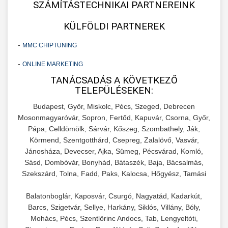
SZÁMÍTÁSTECHNIKAI PARTNEREINK
KÜLFÖLDI PARTNEREK
-
MMC CHIPTUNING
-
ONLINE MARKETING
TANÁCSADÁS A KÖVETKEZŐ
TELEPÜLÉSEKEN:
Budapest, Győr, Miskolc, Pécs, Szeged, Debrecen
Mosonmagyaróvár, Sopron, Fertőd, Kapuvár, Csorna, Győr,
Pápa, Celldömölk, Sárvár, Kőszeg, Szombathely, Ják,
Körmend, Szentgotthárd, Csepreg, Zalalövő, Vasvár,
Jánosháza, Devecser, Ajka, Sümeg, Pécsvárad, Komló,
Sásd, Dombóvár, Bonyhád, Bátaszék, Baja, Bácsalmás,
Szekszárd, Tolna, Fadd, Paks, Kalocsa, Hőgyész, Tamási
Balatonboglár, Kaposvár, Csurgó, Nagyatád, Kadarkút,
Barcs, Szigetvár, Sellye, Harkány, Siklós, Villány, Bóly,
Mohács, Pécs, Szentlőrinc Andocs, Tab, Lengyeltóti,