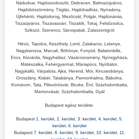
Nádudvar, Hajdúszoboszló, Debrecen, Balmazújváros,
Hajdúböszörmény, Téglás, Hajdúhadház, Nyíradony,
Újfehértó, Hajdúdorog, Mezőcsát, Polgár, Hajdúnánás,
Tiszaújváros, Tiszavasvári, Tiszalök, Tokaj, Felsőzsolca,
Szikszó, Szerencs, Sárospatak, Zalaszentgrót
Hévíz, Tapolca, Keszthely, Lenti, Zalakaros, Letenye,
Nagykanizsa, Marcali, Böhönye, Fonyód, Balatonlelle,
Encs, Kisvárda, Nagyhalász, Vásárosnamény, Nyíregyháza,
Mátészalka, Fehérgyarmat, Máriapócs, Nyírbátor,
Nagykálló, Várpalota, Ajka, Herend, Mór, Kincsesbánya,
Oroszlány, Kisbér, Tatabánya, Pannonhalma, Bábolna,
Komárom, Tata, Pilisvörösvár, Bicske, Érd, Százhalombatta,
Martonvásár, Százhalombatta, Gyál
Budapest egész területe:
Budapest
1. kerület
,
2. kerület
,
3. kerület
,
4. kerület
,
5.
kerület
,
6. kerület
Budapest
7. kerület
,
8. kerület
,
9. kerület
,
10. kerület
,
11.