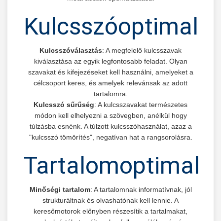
Kulcsszóoptimaliz
Kulcsszóválasztás
: A megfelelő kulcsszavak
kiválasztása az egyik legfontosabb feladat. Olyan
szavakat és kifejezéseket kell használni, amelyeket a
célcsoport keres, és amelyek relevánsak az adott
tartalomra.
Kulcsszó sűrűség
: A kulcsszavakat természetes
módon kell elhelyezni a szövegben, anélkül hogy
túlzásba esnénk. A túlzott kulcsszóhasználat, azaz a
"kulcsszó tömörítés", negatívan hat a rangsorolásra.
Tartalomoptimaliz
Minőségi tartalom
: A tartalomnak informatívnak, jól
strukturáltnak és olvashatónak kell lennie. A
keresőmotorok előnyben részesítik a tartalmakat,