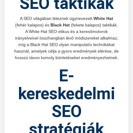
SEO taktikák
A SEO világában léteznek úgynevezett
White Hat
(fehér kalapos) és
Black Hat
(fekete kalapos) taktikák.
A White Hat SEO etikus és a keresőmotorok
irányelveivel összhangban lévő módszereket alkalmaz,
míg a Black Hat SEO olyan manipulatív technikákat
használ, amelyek célja a gyors eredmények elérése, de
hosszú távon komoly büntetéseket eredményezhetnek.
E-
kereskedelmi
SEO
stratégiák