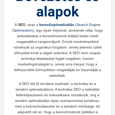
alapok
A
SEO
, azaz a
keresőoptimalizálás
(Search Engine
Optimization)
, egy olyan folyamat, amelynek célja, hogy
weboldalakat a keresőmotorok találati listáin minél
magasabbra rangsoroljunk. Ennek eredményeként
növekszik az organikus forgalom, amely jelentős üzleti
előnyöket kínál a cégek számára. A SEO nem csupán
technikai feladatokat foglal magában, hanem
marketingstratégiát is, amely arra irányul, hogy a
felhasználók könnyebben megtalálják és használják a
weboldalt.
A SEO két fő területre osztható: a technikai és a
tartalmi optimalizálásra. A technikai SEO a weboldal
feltérképezésére és indexelésére vonatkozik, míg a
tartalmi optimalizálás olyan szempontokat tartalmaz,
mint a kulcsszóválasztás és a tartalom minősége. Az
alapvető cél az, hogy a keresőmotorok (például a