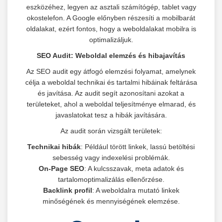
eszközéhez, legyen az asztali számítógép, tablet vagy
okostelefon. A Google előnyben részesíti a mobilbarát
oldalakat, ezért fontos, hogy a weboldalakat mobilra is
optimalizáljuk.
SEO Audit: Weboldal elemzés és hibajavítás
Az SEO audit egy átfogó elemzési folyamat, amelynek
célja a weboldal technikai és tartalmi hibáinak feltárása
és javítása. Az audit segít azonosítani azokat a
területeket, ahol a weboldal teljesítménye elmarad, és
javaslatokat tesz a hibák javítására.
Az audit során vizsgált területek:
Technikai hibák
: Például törött linkek, lassú betöltési
sebesség vagy indexelési problémák.
On-Page SEO
: A kulcsszavak, meta adatok és
tartalomoptimalizálás ellenőrzése.
Backlink profil
: A weboldalra mutató linkek
minőségének és mennyiségének elemzése.