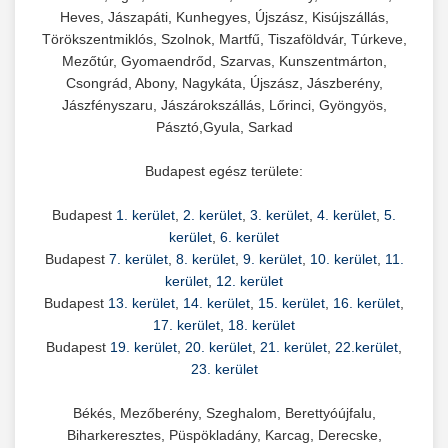
Heves, Jászapáti, Kunhegyes, Újszász, Kisújszállás,
Törökszentmiklós, Szolnok, Martfű, Tiszaföldvár, Túrkeve,
Mezőtúr, Gyomaendrőd, Szarvas, Kunszentmárton,
Csongrád, Abony, Nagykáta, Újszász, Jászberény,
Jászfényszaru, Jászárokszállás, Lőrinci, Gyöngyös,
Pásztó,Gyula, Sarkad
Budapest egész területe:
Budapest
1. kerület
,
2. kerület
,
3. kerület
,
4. kerület
,
5.
kerület
,
6. kerület
Budapest
7. kerület
,
8. kerület
,
9. kerület
,
10. kerület
,
11.
kerület
,
12. kerület
Budapest
13. kerület
,
14. kerület
,
15. kerület
,
16. kerület
,
17. kerület
,
18. kerület
Budapest
19. kerület
,
20. kerület
,
21. kerület
,
22.kerület
,
23. kerület
Békés, Mezőberény, Szeghalom, Berettyóújfalu,
Biharkeresztes, Püspökladány, Karcag, Derecske,