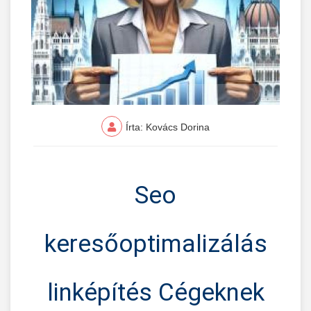
Írta: Kovács Dorina
Seo
keresőoptimalizálás
linképítés Cégeknek