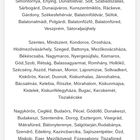
Simontornya, Enying, Dunaföldvár, Solt, Szabadszállás,
Sárbogárd, Dunaújváros, Kunszentmiklós, Ráckeve,
Gárdony, Székesfehérvár, Balatonföldvár, Siófok,
Balatonalmádi, Polgárdi, Balatonfűzfő, Balatonfüred,
Veszprém, Sátoraljaújhely
Szentes, Mindszent, Kondoros, Orosháza,
Hódmezővásárhely, Szeged, Battonya, Mezőkovácsháza,
Békéscsaba, Nagymaros, Nyergesújfalu, Kismaros,
Göd,Szob, Rétság, Balassagyarmat, Romhány, Hollókő,
Szécsény, Aszód, Hatvan, Monor, Lajosmizse, Soltvadkert,
Kiskőrös, Kecel, Dusnok, Kiskunhalas, Jánoshalma,
Bácsalmás, Kelebia, Röszke, Mórahalom, Kiskunmajsa,
Kistelek, Kiskunfélegyháza, Bugac, Kecskemét,
Tiszakécske
Nagykörös, Cegléd, Budaörs, Pécel, Gödöllő, Dunakeszi,
Budakeszi, Szentendre, Dorog, Esztergom, Visegrád,
Mátrafüred, Bátonyterenye, Salgótarján,Rudabánya,
Szendrő, Edelény, Kazincbarcika, Sajószentpéter, Ózd,
Miskolc, Eger, Mezőkövesd, Füzesabony, Tiszafüred,