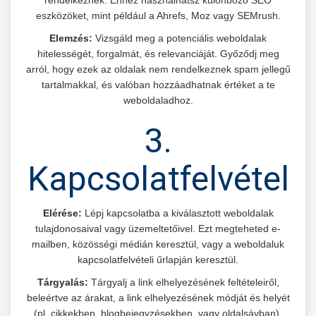
rendelkeznek. Ehhez használhatsz különböző SEO
eszközöket, mint például a Ahrefs, Moz vagy SEMrush.
Elemzés:
Vizsgáld meg a potenciális weboldalak
hitelességét, forgalmát, és relevanciáját. Győződj meg
arról, hogy ezek az oldalak nem rendelkeznek spam jellegű
tartalmakkal, és valóban hozzáadhatnak értéket a te
weboldaladhoz.
3.
Kapcsolatfelvétel
Elérése:
Lépj kapcsolatba a kiválasztott weboldalak
tulajdonosaival vagy üzemeltetőivel. Ezt megteheted e-
mailben, közösségi médián keresztül, vagy a weboldaluk
kapcsolatfelvételi űrlapján keresztül.
Tárgyalás:
Tárgyalj a link elhelyezésének feltételeiről,
beleértve az árakat, a link elhelyezésének módját és helyét
(pl. cikkekben, blogbejegyzésekben, vagy oldalsávban).