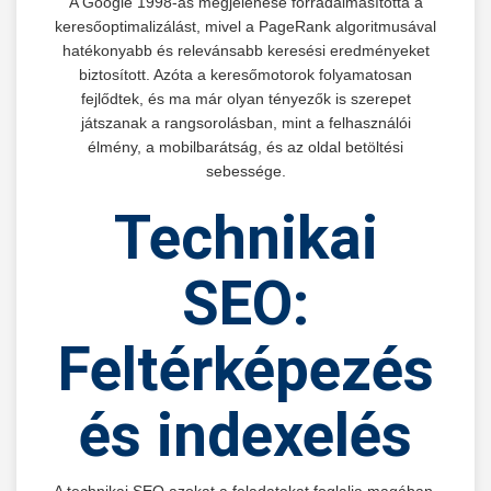
A Google 1998-as megjelenése forradalmasította a
keresőoptimalizálást, mivel a PageRank algoritmusával
hatékonyabb és relevánsabb keresési eredményeket
biztosított. Azóta a keresőmotorok folyamatosan
fejlődtek, és ma már olyan tényezők is szerepet
játszanak a rangsorolásban, mint a felhasználói
élmény, a mobilbarátság, és az oldal betöltési
sebessége.
Technikai
SEO:
Feltérképezés
és indexelés
A technikai SEO azokat a feladatokat foglalja magában,