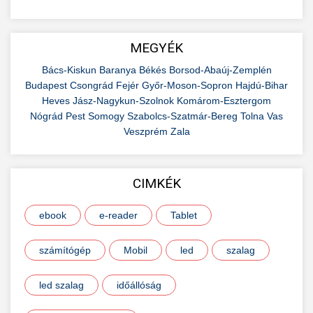
MEGYÉK
Bács-Kiskun
Baranya
Békés
Borsod-Abaúj-Zemplén
Budapest
Csongrád
Fejér
Győr-Moson-Sopron
Hajdú-Bihar
Heves
Jász-Nagykun-Szolnok
Komárom-Esztergom
Nógrád
Pest
Somogy
Szabolcs-Szatmár-Bereg
Tolna
Vas
Veszprém
Zala
CIMKÉK
ebook
e-reader
Tablet
számítógép
Mobil
led
szalag
led szalag
időállóság