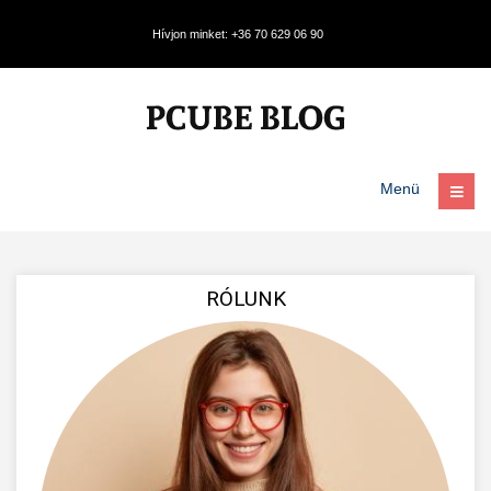
Hívjon minket: +36 70 629 06 90
Menü
RÓLUNK