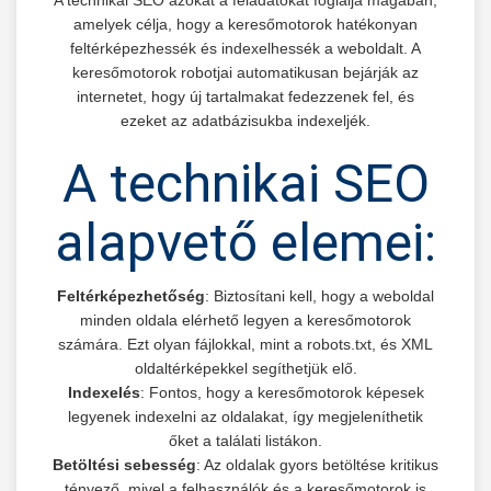
amelyek célja, hogy a keresőmotorok hatékonyan
feltérképezhessék és indexelhessék a weboldalt. A
keresőmotorok robotjai automatikusan bejárják az
internetet, hogy új tartalmakat fedezzenek fel, és
ezeket az adatbázisukba indexeljék.
A technikai SEO
alapvető elemei:
Feltérképezhetőség
: Biztosítani kell, hogy a weboldal
minden oldala elérhető legyen a keresőmotorok
számára. Ezt olyan fájlokkal, mint a robots.txt, és XML
oldaltérképekkel segíthetjük elő.
Indexelés
: Fontos, hogy a keresőmotorok képesek
legyenek indexelni az oldalakat, így megjeleníthetik
őket a találati listákon.
Betöltési sebesség
: Az oldalak gyors betöltése kritikus
tényező, mivel a felhasználók és a keresőmotorok is