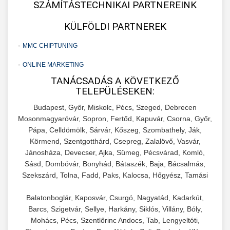
SZÁMÍTÁSTECHNIKAI PARTNEREINK
KÜLFÖLDI PARTNEREK
-
MMC CHIPTUNING
-
ONLINE MARKETING
TANÁCSADÁS A KÖVETKEZŐ
TELEPÜLÉSEKEN:
Budapest, Győr, Miskolc, Pécs, Szeged, Debrecen
Mosonmagyaróvár, Sopron, Fertőd, Kapuvár, Csorna, Győr,
Pápa, Celldömölk, Sárvár, Kőszeg, Szombathely, Ják,
Körmend, Szentgotthárd, Csepreg, Zalalövő, Vasvár,
Jánosháza, Devecser, Ajka, Sümeg, Pécsvárad, Komló,
Sásd, Dombóvár, Bonyhád, Bátaszék, Baja, Bácsalmás,
Szekszárd, Tolna, Fadd, Paks, Kalocsa, Hőgyész, Tamási
Balatonboglár, Kaposvár, Csurgó, Nagyatád, Kadarkút,
Barcs, Szigetvár, Sellye, Harkány, Siklós, Villány, Bóly,
Mohács, Pécs, Szentlőrinc Andocs, Tab, Lengyeltóti,