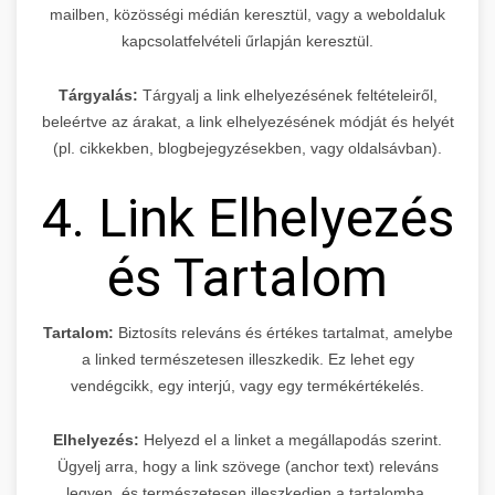
mailben, közösségi médián keresztül, vagy a weboldaluk
kapcsolatfelvételi űrlapján keresztül.
Tárgyalás:
Tárgyalj a link elhelyezésének feltételeiről,
beleértve az árakat, a link elhelyezésének módját és helyét
(pl. cikkekben, blogbejegyzésekben, vagy oldalsávban).
4. Link Elhelyezés
és Tartalom
Tartalom:
Biztosíts releváns és értékes tartalmat, amelybe
a linked természetesen illeszkedik. Ez lehet egy
vendégcikk, egy interjú, vagy egy termékértékelés.
Elhelyezés:
Helyezd el a linket a megállapodás szerint.
Ügyelj arra, hogy a link szövege (anchor text) releváns
legyen, és természetesen illeszkedjen a tartalomba.