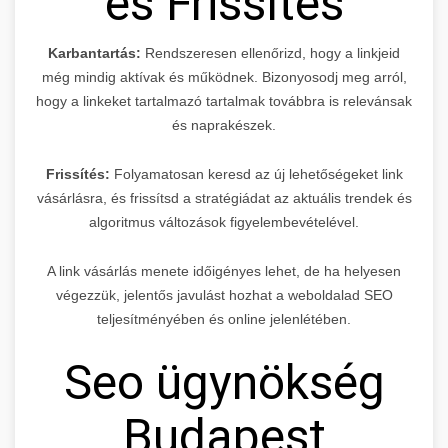
és Frissítés
Karbantartás:
Rendszeresen ellenőrizd, hogy a linkjeid
még mindig aktívak és működnek. Bizonyosodj meg arról,
hogy a linkeket tartalmazó tartalmak továbbra is relevánsak
és naprakészek.
Frissítés:
Folyamatosan keresd az új lehetőségeket link
vásárlásra, és frissítsd a stratégiádat az aktuális trendek és
algoritmus változások figyelembevételével.
A link vásárlás menete időigényes lehet, de ha helyesen
végezzük, jelentős javulást hozhat a weboldalad SEO
teljesítményében és online jelenlétében.
Seo ügynökség
Budapest