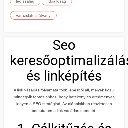
led szalag
időállóság
varázslatos látvány
Seo
keresőoptimalizálá
és linképítés
A link vásárlás folyamata több lépésből áll, melyek közül
mindegyik fontos ahhoz, hogy hatékony és eredményes
legyen a SEO stratégiád. Az alábbiakban részletesen
bemutatom a link vásárlás menetét: