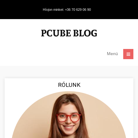
Hívjon minket: +36 70 629 06 90
Menü
RÓLUNK