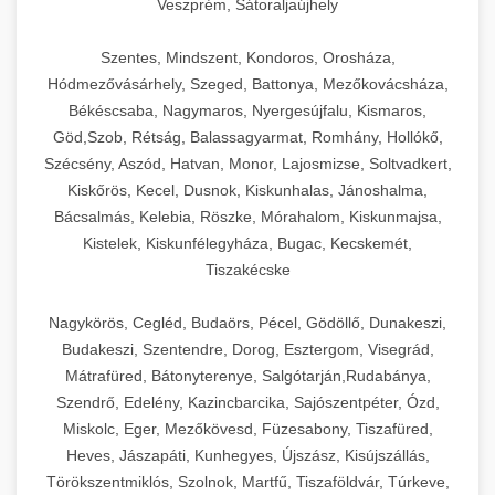
Veszprém, Sátoraljaújhely
Szentes, Mindszent, Kondoros, Orosháza,
Hódmezővásárhely, Szeged, Battonya, Mezőkovácsháza,
Békéscsaba, Nagymaros, Nyergesújfalu, Kismaros,
Göd,Szob, Rétság, Balassagyarmat, Romhány, Hollókő,
Szécsény, Aszód, Hatvan, Monor, Lajosmizse, Soltvadkert,
Kiskőrös, Kecel, Dusnok, Kiskunhalas, Jánoshalma,
Bácsalmás, Kelebia, Röszke, Mórahalom, Kiskunmajsa,
Kistelek, Kiskunfélegyháza, Bugac, Kecskemét,
Tiszakécske
Nagykörös, Cegléd, Budaörs, Pécel, Gödöllő, Dunakeszi,
Budakeszi, Szentendre, Dorog, Esztergom, Visegrád,
Mátrafüred, Bátonyterenye, Salgótarján,Rudabánya,
Szendrő, Edelény, Kazincbarcika, Sajószentpéter, Ózd,
Miskolc, Eger, Mezőkövesd, Füzesabony, Tiszafüred,
Heves, Jászapáti, Kunhegyes, Újszász, Kisújszállás,
Törökszentmiklós, Szolnok, Martfű, Tiszaföldvár, Túrkeve,