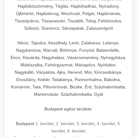
Hajdúböszörmény, Téglás, Hajdúhadház, Nyíradony,
Újfehértó, Hajdúdorog, Mezőcsát, Polgár, Hajdúnánás,
Tiszaújváros, Tiszavasvári, Tiszalök, Tokaj, Felsőzsolca,
Szikszó, Szerencs, Sárospatak, Zalaszentgrót
Hévíz, Tapolca, Keszthely, Lenti, Zalakaros, Letenye,
Nagykanizsa, Marcali, Böhönye, Fonyód, Balatonlelle,
Encs, Kisvárda, Nagyhalász, Vásárosnamény, Nyíregyháza,
Mátészalka, Fehérgyarmat, Máriapócs, Nyírbátor,
Nagykálló, Várpalota, Ajka, Herend, Mór, Kincsesbánya,
Oroszlány, Kisbér, Tatabánya, Pannonhalma, Bábolna,
Komárom, Tata, Pilisvörösvár, Bicske, Érd, Százhalombatta,
Martonvásár, Százhalombatta, Gyál
Budapest egész területe:
Budapest
1. kerület
,
2. kerület
,
3. kerület
,
4. kerület
,
5.
kerület
,
6. kerület