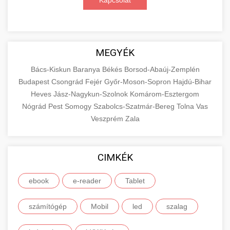
Kapcsolat
MEGYÉK
Bács-Kiskun
Baranya
Békés
Borsod-Abaúj-Zemplén
Budapest
Csongrád
Fejér
Győr-Moson-Sopron
Hajdú-Bihar
Heves
Jász-Nagykun-Szolnok
Komárom-Esztergom
Nógrád
Pest
Somogy
Szabolcs-Szatmár-Bereg
Tolna
Vas
Veszprém
Zala
CIMKÉK
ebook
e-reader
Tablet
számítógép
Mobil
led
szalag