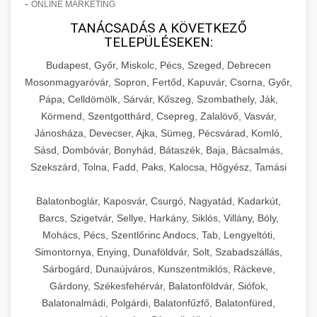
-
ONLINE MARKETING
TANÁCSADÁS A KÖVETKEZŐ
TELEPÜLÉSEKEN:
Budapest, Győr, Miskolc, Pécs, Szeged, Debrecen
Mosonmagyaróvár, Sopron, Fertőd, Kapuvár, Csorna, Győr,
Pápa, Celldömölk, Sárvár, Kőszeg, Szombathely, Ják,
Körmend, Szentgotthárd, Csepreg, Zalalövő, Vasvár,
Jánosháza, Devecser, Ajka, Sümeg, Pécsvárad, Komló,
Sásd, Dombóvár, Bonyhád, Bátaszék, Baja, Bácsalmás,
Szekszárd, Tolna, Fadd, Paks, Kalocsa, Hőgyész, Tamási
Balatonboglár, Kaposvár, Csurgó, Nagyatád, Kadarkút,
Barcs, Szigetvár, Sellye, Harkány, Siklós, Villány, Bóly,
Mohács, Pécs, Szentlőrinc Andocs, Tab, Lengyeltóti,
Simontornya, Enying, Dunaföldvár, Solt, Szabadszállás,
Sárbogárd, Dunaújváros, Kunszentmiklós, Ráckeve,
Gárdony, Székesfehérvár, Balatonföldvár, Siófok,
Balatonalmádi, Polgárdi, Balatonfűzfő, Balatonfüred,