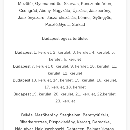
Mezőtúr, Gyomaendrőd, Szarvas, Kunszentmárton,
Csongrád, Abony, Nagykáta, Újszász, Jászberény,
Jászfényszaru, Jászárokszállás, Lőrinci, Gyöngyös,
Pásztó,Gyula, Sarkad
Budapest egész területe:
Budapest
1. kerület
,
2. kerület
,
3. kerület
,
4. kerület
,
5.
kerület
,
6. kerület
Budapest
7. kerület
,
8. kerület
,
9. kerület
,
10. kerület
,
11.
kerület
,
12. kerület
Budapest
13. kerület
,
14. kerület
,
15. kerület
,
16. kerület
,
17. kerület
,
18. kerület
Budapest
19. kerület
,
20. kerület
,
21. kerület
,
22.kerület
,
23. kerület
Békés, Mezőberény, Szeghalom, Berettyóújfalu,
Biharkeresztes, Püspökladány, Karcag, Derecske,
Nádudvar, Hajdúszoboszló, Debrecen, Balmazújváros,