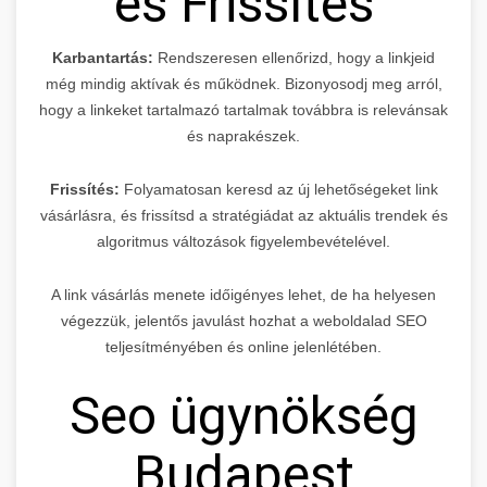
és Frissítés
Karbantartás:
Rendszeresen ellenőrizd, hogy a linkjeid
még mindig aktívak és működnek. Bizonyosodj meg arról,
hogy a linkeket tartalmazó tartalmak továbbra is relevánsak
és naprakészek.
Frissítés:
Folyamatosan keresd az új lehetőségeket link
vásárlásra, és frissítsd a stratégiádat az aktuális trendek és
algoritmus változások figyelembevételével.
A link vásárlás menete időigényes lehet, de ha helyesen
végezzük, jelentős javulást hozhat a weboldalad SEO
teljesítményében és online jelenlétében.
Seo ügynökség
Budapest