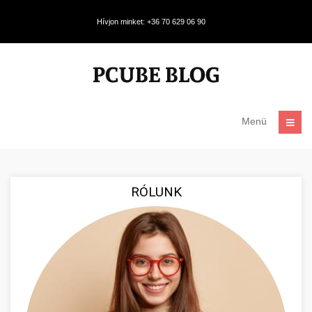
Hívjon minket: +36 70 629 06 90
Menü
RÓLUNK