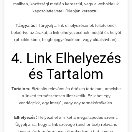
mailben, közösségi médián keresztül, vagy a weboldaluk
kapcsolatfelvételi űrlapján keresztül.
Tárgyalás:
Tárgyalj a link elhelyezésének feltételeiről,
beleértve az árakat, a link elhelyezésének módját és helyét
(pl. cikkekben, blogbejegyzésekben, vagy oldalsávban).
4. Link Elhelyezés
és Tartalom
Tartalom:
Biztosíts releváns és értékes tartalmat, amelybe
a linked természetesen illeszkedik. Ez lehet egy
vendégcikk, egy interjú, vagy egy termékértékelés.
Elhelyezés:
Helyezd el a linket a megállapodás szerint.
Ügyelj arra, hogy a link szövege (anchor text) releváns
legyen, és természetesen illeszkedjen a tartalomba.