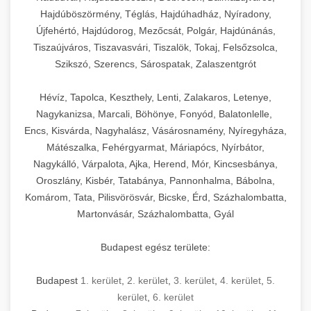
Hajdúböszörmény, Téglás, Hajdúhadház, Nyíradony,
Újfehértó, Hajdúdorog, Mezőcsát, Polgár, Hajdúnánás,
Tiszaújváros, Tiszavasvári, Tiszalök, Tokaj, Felsőzsolca,
Szikszó, Szerencs, Sárospatak, Zalaszentgrót
Hévíz, Tapolca, Keszthely, Lenti, Zalakaros, Letenye,
Nagykanizsa, Marcali, Böhönye, Fonyód, Balatonlelle,
Encs, Kisvárda, Nagyhalász, Vásárosnamény, Nyíregyháza,
Mátészalka, Fehérgyarmat, Máriapócs, Nyírbátor,
Nagykálló, Várpalota, Ajka, Herend, Mór, Kincsesbánya,
Oroszlány, Kisbér, Tatabánya, Pannonhalma, Bábolna,
Komárom, Tata, Pilisvörösvár, Bicske, Érd, Százhalombatta,
Martonvásár, Százhalombatta, Gyál
Budapest egész területe:
Budapest
1. kerület
,
2. kerület
,
3. kerület
,
4. kerület
,
5.
kerület
,
6. kerület