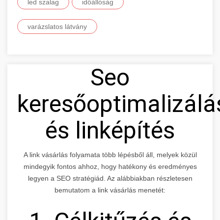
led szalag
időállóság
varázslatos látvány
Seo
keresőoptimalizálá
és linképítés
A link vásárlás folyamata több lépésből áll, melyek közül
mindegyik fontos ahhoz, hogy hatékony és eredményes
legyen a SEO stratégiád. Az alábbiakban részletesen
bemutatom a link vásárlás menetét: