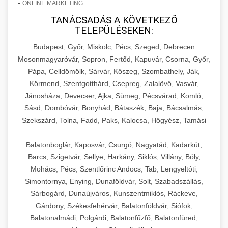
-
ONLINE MARKETING
TANÁCSADÁS A KÖVETKEZŐ
TELEPÜLÉSEKEN:
Budapest, Győr, Miskolc, Pécs, Szeged, Debrecen
Mosonmagyaróvár, Sopron, Fertőd, Kapuvár, Csorna, Győr,
Pápa, Celldömölk, Sárvár, Kőszeg, Szombathely, Ják,
Körmend, Szentgotthárd, Csepreg, Zalalövő, Vasvár,
Jánosháza, Devecser, Ajka, Sümeg, Pécsvárad, Komló,
Sásd, Dombóvár, Bonyhád, Bátaszék, Baja, Bácsalmás,
Szekszárd, Tolna, Fadd, Paks, Kalocsa, Hőgyész, Tamási
Balatonboglár, Kaposvár, Csurgó, Nagyatád, Kadarkút,
Barcs, Szigetvár, Sellye, Harkány, Siklós, Villány, Bóly,
Mohács, Pécs, Szentlőrinc Andocs, Tab, Lengyeltóti,
Simontornya, Enying, Dunaföldvár, Solt, Szabadszállás,
Sárbogárd, Dunaújváros, Kunszentmiklós, Ráckeve,
Gárdony, Székesfehérvár, Balatonföldvár, Siófok,
Balatonalmádi, Polgárdi, Balatonfűzfő, Balatonfüred,