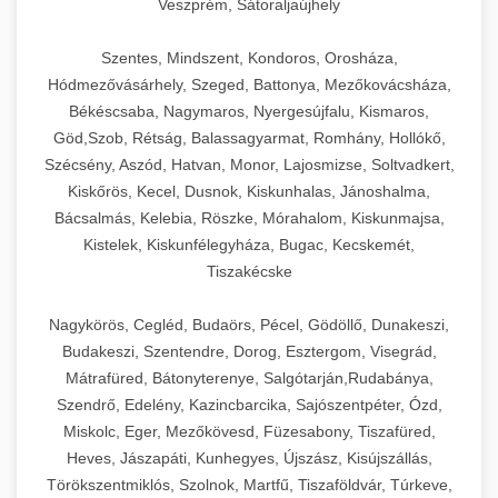
Veszprém, Sátoraljaújhely
Szentes, Mindszent, Kondoros, Orosháza,
Hódmezővásárhely, Szeged, Battonya, Mezőkovácsháza,
Békéscsaba, Nagymaros, Nyergesújfalu, Kismaros,
Göd,Szob, Rétság, Balassagyarmat, Romhány, Hollókő,
Szécsény, Aszód, Hatvan, Monor, Lajosmizse, Soltvadkert,
Kiskőrös, Kecel, Dusnok, Kiskunhalas, Jánoshalma,
Bácsalmás, Kelebia, Röszke, Mórahalom, Kiskunmajsa,
Kistelek, Kiskunfélegyháza, Bugac, Kecskemét,
Tiszakécske
Nagykörös, Cegléd, Budaörs, Pécel, Gödöllő, Dunakeszi,
Budakeszi, Szentendre, Dorog, Esztergom, Visegrád,
Mátrafüred, Bátonyterenye, Salgótarján,Rudabánya,
Szendrő, Edelény, Kazincbarcika, Sajószentpéter, Ózd,
Miskolc, Eger, Mezőkövesd, Füzesabony, Tiszafüred,
Heves, Jászapáti, Kunhegyes, Újszász, Kisújszállás,
Törökszentmiklós, Szolnok, Martfű, Tiszaföldvár, Túrkeve,