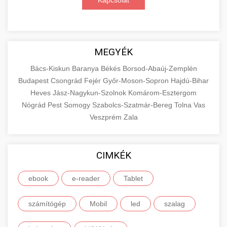
Kapcsolat
MEGYÉK
Bács-Kiskun
Baranya
Békés
Borsod-Abaúj-Zemplén
Budapest
Csongrád
Fejér
Győr-Moson-Sopron
Hajdú-Bihar
Heves
Jász-Nagykun-Szolnok
Komárom-Esztergom
Nógrád
Pest
Somogy
Szabolcs-Szatmár-Bereg
Tolna
Vas
Veszprém
Zala
CIMKÉK
ebook
e-reader
Tablet
számítógép
Mobil
led
szalag