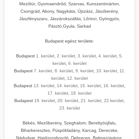
Mezőtúr, Gyomaendrőd, Szarvas, Kunszentmárton,
Csongrád, Abony, Nagykáta, Újszász, Jászberény,
Jászfényszaru, Jászárokszállás, Lőrinci, Gyöngyös,
Pásztó,Gyula, Sarkad
Budapest egész területe:
Budapest
1. kerület
,
2. kerület
,
3. kerület
,
4. kerület
,
5.
kerület
,
6. kerület
Budapest
7. kerület
,
8. kerület
,
9. kerület
,
10. kerület
,
11.
kerület
,
12. kerület
Budapest
13. kerület
,
14. kerület
,
15. kerület
,
16. kerület
,
17. kerület
,
18. kerület
Budapest
19. kerület
,
20. kerület
,
21. kerület
,
22.kerület
,
23. kerület
Békés, Mezőberény, Szeghalom, Berettyóújfalu,
Biharkeresztes, Püspökladány, Karcag, Derecske,
Nádudvar, Hajdúszoboszló, Debrecen, Balmazújváros,