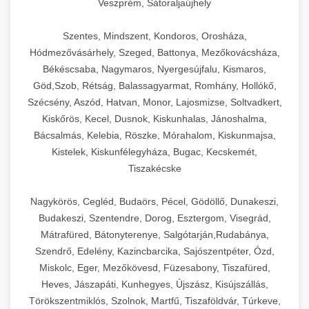
Veszprém, Sátoraljaújhely
Szentes, Mindszent, Kondoros, Orosháza,
Hódmezővásárhely, Szeged, Battonya, Mezőkovácsháza,
Békéscsaba, Nagymaros, Nyergesújfalu, Kismaros,
Göd,Szob, Rétság, Balassagyarmat, Romhány, Hollókő,
Szécsény, Aszód, Hatvan, Monor, Lajosmizse, Soltvadkert,
Kiskőrös, Kecel, Dusnok, Kiskunhalas, Jánoshalma,
Bácsalmás, Kelebia, Röszke, Mórahalom, Kiskunmajsa,
Kistelek, Kiskunfélegyháza, Bugac, Kecskemét,
Tiszakécske
Nagykörös, Cegléd, Budaörs, Pécel, Gödöllő, Dunakeszi,
Budakeszi, Szentendre, Dorog, Esztergom, Visegrád,
Mátrafüred, Bátonyterenye, Salgótarján,Rudabánya,
Szendrő, Edelény, Kazincbarcika, Sajószentpéter, Ózd,
Miskolc, Eger, Mezőkövesd, Füzesabony, Tiszafüred,
Heves, Jászapáti, Kunhegyes, Újszász, Kisújszállás,
Törökszentmiklós, Szolnok, Martfű, Tiszaföldvár, Túrkeve,