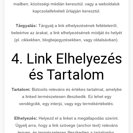
mailben, közösségi médián keresztül, vagy a weboldaluk
kapcsolatfelvételi űrlapján keresztül.
Tárgyalás:
Tárgyalj a link elhelyezésének feltételeiről,
beleértve az árakat, a link elhelyezésének módját és helyét
(pl. cikkekben, blogbejegyzésekben, vagy oldalsávban).
4. Link Elhelyezés
és Tartalom
Tartalom:
Biztosíts releváns és értékes tartalmat, amelybe
a linked természetesen illeszkedik. Ez lehet egy
vendégcikk, egy interjú, vagy egy termékértékelés.
Elhelyezés:
Helyezd el a linket a megállapodás szerint.
Ügyelj arra, hogy a link szövege (anchor text) releváns
legyen, és természetesen illeszkedjen a tartalomba.