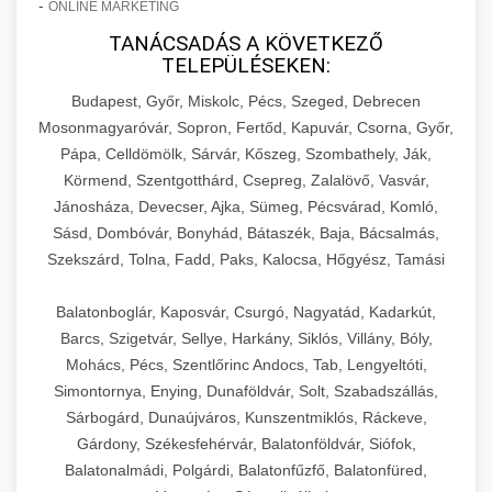
-
ONLINE MARKETING
TANÁCSADÁS A KÖVETKEZŐ
TELEPÜLÉSEKEN:
Budapest, Győr, Miskolc, Pécs, Szeged, Debrecen
Mosonmagyaróvár, Sopron, Fertőd, Kapuvár, Csorna, Győr,
Pápa, Celldömölk, Sárvár, Kőszeg, Szombathely, Ják,
Körmend, Szentgotthárd, Csepreg, Zalalövő, Vasvár,
Jánosháza, Devecser, Ajka, Sümeg, Pécsvárad, Komló,
Sásd, Dombóvár, Bonyhád, Bátaszék, Baja, Bácsalmás,
Szekszárd, Tolna, Fadd, Paks, Kalocsa, Hőgyész, Tamási
Balatonboglár, Kaposvár, Csurgó, Nagyatád, Kadarkút,
Barcs, Szigetvár, Sellye, Harkány, Siklós, Villány, Bóly,
Mohács, Pécs, Szentlőrinc Andocs, Tab, Lengyeltóti,
Simontornya, Enying, Dunaföldvár, Solt, Szabadszállás,
Sárbogárd, Dunaújváros, Kunszentmiklós, Ráckeve,
Gárdony, Székesfehérvár, Balatonföldvár, Siófok,
Balatonalmádi, Polgárdi, Balatonfűzfő, Balatonfüred,