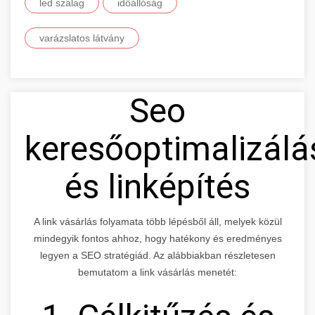
led szalag
időállóság
varázslatos látvány
Seo
keresőoptimalizálá
és linképítés
A link vásárlás folyamata több lépésből áll, melyek közül
mindegyik fontos ahhoz, hogy hatékony és eredményes
legyen a SEO stratégiád. Az alábbiakban részletesen
bemutatom a link vásárlás menetét: