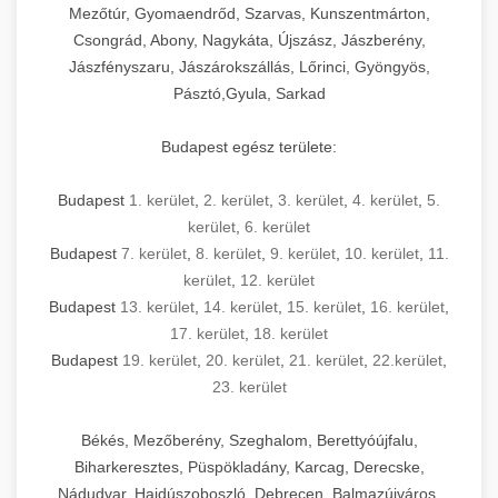
Mezőtúr, Gyomaendrőd, Szarvas, Kunszentmárton,
Csongrád, Abony, Nagykáta, Újszász, Jászberény,
Jászfényszaru, Jászárokszállás, Lőrinci, Gyöngyös,
Pásztó,Gyula, Sarkad
Budapest egész területe:
Budapest
1. kerület
,
2. kerület
,
3. kerület
,
4. kerület
,
5.
kerület
,
6. kerület
Budapest
7. kerület
,
8. kerület
,
9. kerület
,
10. kerület
,
11.
kerület
,
12. kerület
Budapest
13. kerület
,
14. kerület
,
15. kerület
,
16. kerület
,
17. kerület
,
18. kerület
Budapest
19. kerület
,
20. kerület
,
21. kerület
,
22.kerület
,
23. kerület
Békés, Mezőberény, Szeghalom, Berettyóújfalu,
Biharkeresztes, Püspökladány, Karcag, Derecske,
Nádudvar, Hajdúszoboszló, Debrecen, Balmazújváros,