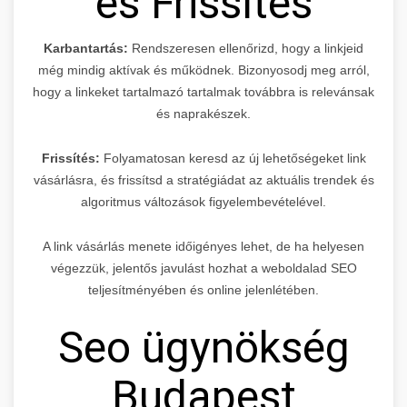
és Frissítés
Karbantartás:
Rendszeresen ellenőrizd, hogy a linkjeid
még mindig aktívak és működnek. Bizonyosodj meg arról,
hogy a linkeket tartalmazó tartalmak továbbra is relevánsak
és naprakészek.
Frissítés:
Folyamatosan keresd az új lehetőségeket link
vásárlásra, és frissítsd a stratégiádat az aktuális trendek és
algoritmus változások figyelembevételével.
A link vásárlás menete időigényes lehet, de ha helyesen
végezzük, jelentős javulást hozhat a weboldalad SEO
teljesítményében és online jelenlétében.
Seo ügynökség
Budapest