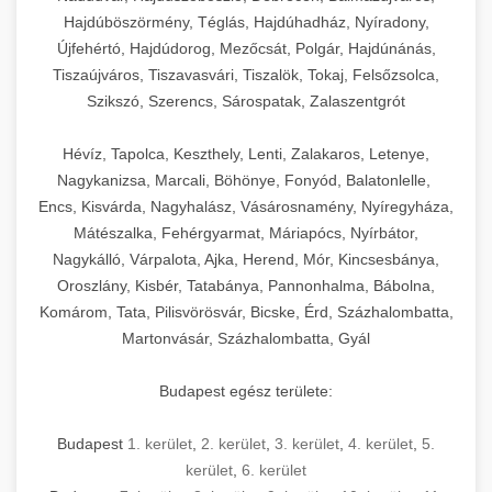
Hajdúböszörmény, Téglás, Hajdúhadház, Nyíradony,
Újfehértó, Hajdúdorog, Mezőcsát, Polgár, Hajdúnánás,
Tiszaújváros, Tiszavasvári, Tiszalök, Tokaj, Felsőzsolca,
Szikszó, Szerencs, Sárospatak, Zalaszentgrót
Hévíz, Tapolca, Keszthely, Lenti, Zalakaros, Letenye,
Nagykanizsa, Marcali, Böhönye, Fonyód, Balatonlelle,
Encs, Kisvárda, Nagyhalász, Vásárosnamény, Nyíregyháza,
Mátészalka, Fehérgyarmat, Máriapócs, Nyírbátor,
Nagykálló, Várpalota, Ajka, Herend, Mór, Kincsesbánya,
Oroszlány, Kisbér, Tatabánya, Pannonhalma, Bábolna,
Komárom, Tata, Pilisvörösvár, Bicske, Érd, Százhalombatta,
Martonvásár, Százhalombatta, Gyál
Budapest egész területe:
Budapest
1. kerület
,
2. kerület
,
3. kerület
,
4. kerület
,
5.
kerület
,
6. kerület