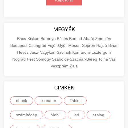
Kapcsolat
MEGYÉK
Bács-Kiskun
Baranya
Békés
Borsod-Abaúj-Zemplén
Budapest
Csongrád
Fejér
Győr-Moson-Sopron
Hajdú-Bihar
Heves
Jász-Nagykun-Szolnok
Komárom-Esztergom
Nógrád
Pest
Somogy
Szabolcs-Szatmár-Bereg
Tolna
Vas
Veszprém
Zala
CIMKÉK
ebook
e-reader
Tablet
számítógép
Mobil
led
szalag