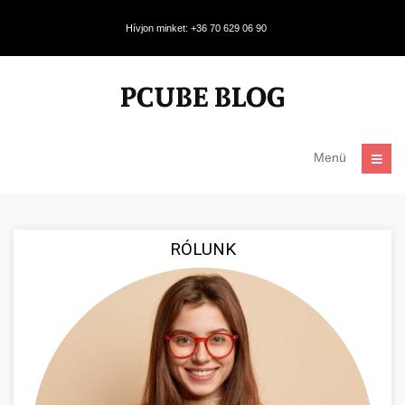
Hívjon minket: +36 70 629 06 90
Menü
RÓLUNK