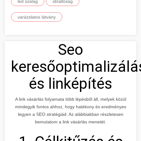
led szalag
időállóság
varázslatos látvány
Seo
keresőoptimalizálá
és linképítés
A link vásárlás folyamata több lépésből áll, melyek közül
mindegyik fontos ahhoz, hogy hatékony és eredményes
legyen a SEO stratégiád. Az alábbiakban részletesen
bemutatom a link vásárlás menetét: