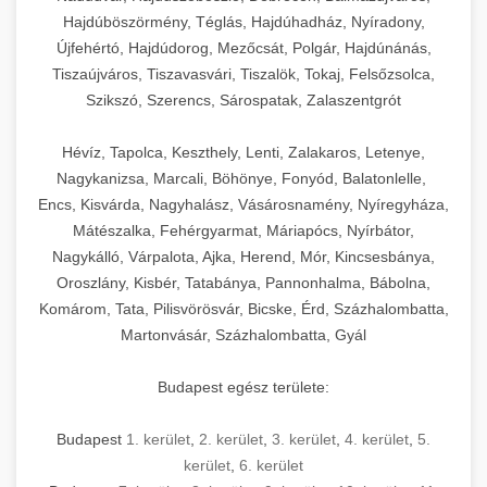
Hajdúböszörmény, Téglás, Hajdúhadház, Nyíradony,
Újfehértó, Hajdúdorog, Mezőcsát, Polgár, Hajdúnánás,
Tiszaújváros, Tiszavasvári, Tiszalök, Tokaj, Felsőzsolca,
Szikszó, Szerencs, Sárospatak, Zalaszentgrót
Hévíz, Tapolca, Keszthely, Lenti, Zalakaros, Letenye,
Nagykanizsa, Marcali, Böhönye, Fonyód, Balatonlelle,
Encs, Kisvárda, Nagyhalász, Vásárosnamény, Nyíregyháza,
Mátészalka, Fehérgyarmat, Máriapócs, Nyírbátor,
Nagykálló, Várpalota, Ajka, Herend, Mór, Kincsesbánya,
Oroszlány, Kisbér, Tatabánya, Pannonhalma, Bábolna,
Komárom, Tata, Pilisvörösvár, Bicske, Érd, Százhalombatta,
Martonvásár, Százhalombatta, Gyál
Budapest egész területe:
Budapest
1. kerület
,
2. kerület
,
3. kerület
,
4. kerület
,
5.
kerület
,
6. kerület