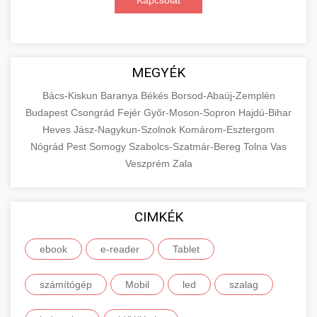
Kapcsolat
MEGYÉK
Bács-Kiskun
Baranya
Békés
Borsod-Abaúj-Zemplén
Budapest
Csongrád
Fejér
Győr-Moson-Sopron
Hajdú-Bihar
Heves
Jász-Nagykun-Szolnok
Komárom-Esztergom
Nógrád
Pest
Somogy
Szabolcs-Szatmár-Bereg
Tolna
Vas
Veszprém
Zala
CIMKÉK
ebook
e-reader
Tablet
számítógép
Mobil
led
szalag