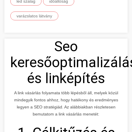
led szalag
időállóság
varázslatos látvány
Seo
keresőoptimalizálá
és linképítés
A link vásárlás folyamata több lépésből áll, melyek közül
mindegyik fontos ahhoz, hogy hatékony és eredményes
legyen a SEO stratégiád. Az alábbiakban részletesen
bemutatom a link vásárlás menetét: