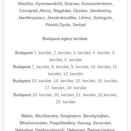
Mezőtúr, Gyomaendrőd, Szarvas, Kunszentmárton,
Csongrád, Abony, Nagykáta, Újszász, Jászberény,
Jászfényszaru, Jászárokszállás, Lőrinci, Gyöngyös,
Pásztó,Gyula, Sarkad
Budapest egész területe:
Budapest
1. kerület
,
2. kerület
,
3. kerület
,
4. kerület
,
5.
kerület
,
6. kerület
Budapest
7. kerület
,
8. kerület
,
9. kerület
,
10. kerület
,
11.
kerület
,
12. kerület
Budapest
13. kerület
,
14. kerület
,
15. kerület
,
16. kerület
,
17. kerület
,
18. kerület
Budapest
19. kerület
,
20. kerület
,
21. kerület
,
22.kerület
,
23. kerület
Békés, Mezőberény, Szeghalom, Berettyóújfalu,
Biharkeresztes, Püspökladány, Karcag, Derecske,
Nádudvar, Hajdúszoboszló, Debrecen, Balmazújváros,