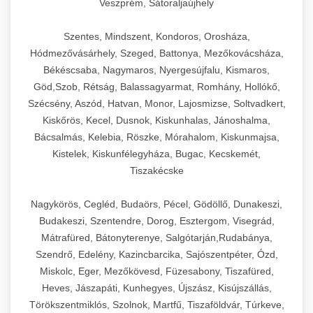
Veszprém, Sátoraljaújhely
Szentes, Mindszent, Kondoros, Orosháza,
Hódmezővásárhely, Szeged, Battonya, Mezőkovácsháza,
Békéscsaba, Nagymaros, Nyergesújfalu, Kismaros,
Göd,Szob, Rétság, Balassagyarmat, Romhány, Hollókő,
Szécsény, Aszód, Hatvan, Monor, Lajosmizse, Soltvadkert,
Kiskőrös, Kecel, Dusnok, Kiskunhalas, Jánoshalma,
Bácsalmás, Kelebia, Röszke, Mórahalom, Kiskunmajsa,
Kistelek, Kiskunfélegyháza, Bugac, Kecskemét,
Tiszakécske
Nagykörös, Cegléd, Budaörs, Pécel, Gödöllő, Dunakeszi,
Budakeszi, Szentendre, Dorog, Esztergom, Visegrád,
Mátrafüred, Bátonyterenye, Salgótarján,Rudabánya,
Szendrő, Edelény, Kazincbarcika, Sajószentpéter, Ózd,
Miskolc, Eger, Mezőkövesd, Füzesabony, Tiszafüred,
Heves, Jászapáti, Kunhegyes, Újszász, Kisújszállás,
Törökszentmiklós, Szolnok, Martfű, Tiszaföldvár, Túrkeve,