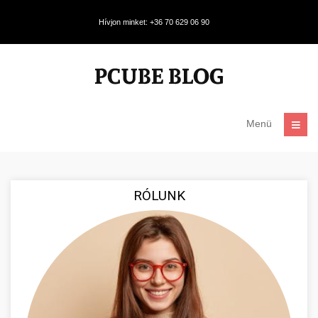
Hívjon minket: +36 70 629 06 90
Menü
RÓLUNK