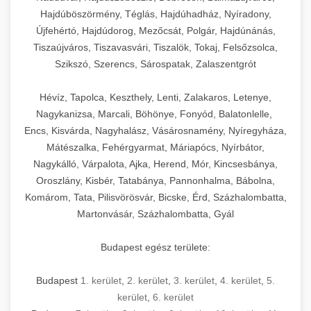
Hajdúböszörmény, Téglás, Hajdúhadház, Nyíradony,
Újfehértó, Hajdúdorog, Mezőcsát, Polgár, Hajdúnánás,
Tiszaújváros, Tiszavasvári, Tiszalök, Tokaj, Felsőzsolca,
Szikszó, Szerencs, Sárospatak, Zalaszentgrót
Hévíz, Tapolca, Keszthely, Lenti, Zalakaros, Letenye,
Nagykanizsa, Marcali, Böhönye, Fonyód, Balatonlelle,
Encs, Kisvárda, Nagyhalász, Vásárosnamény, Nyíregyháza,
Mátészalka, Fehérgyarmat, Máriapócs, Nyírbátor,
Nagykálló, Várpalota, Ajka, Herend, Mór, Kincsesbánya,
Oroszlány, Kisbér, Tatabánya, Pannonhalma, Bábolna,
Komárom, Tata, Pilisvörösvár, Bicske, Érd, Százhalombatta,
Martonvásár, Százhalombatta, Gyál
Budapest egész területe:
Budapest
1. kerület
,
2. kerület
,
3. kerület
,
4. kerület
,
5.
kerület
,
6. kerület