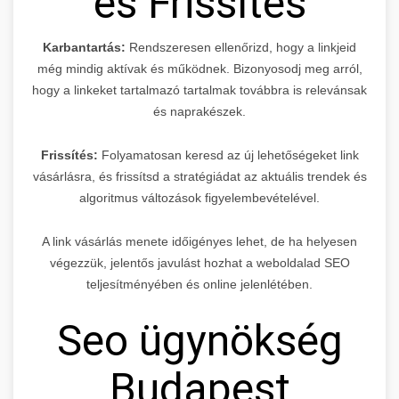
és Frissítés
Karbantartás:
Rendszeresen ellenőrizd, hogy a linkjeid
még mindig aktívak és működnek. Bizonyosodj meg arról,
hogy a linkeket tartalmazó tartalmak továbbra is relevánsak
és naprakészek.
Frissítés:
Folyamatosan keresd az új lehetőségeket link
vásárlásra, és frissítsd a stratégiádat az aktuális trendek és
algoritmus változások figyelembevételével.
A link vásárlás menete időigényes lehet, de ha helyesen
végezzük, jelentős javulást hozhat a weboldalad SEO
teljesítményében és online jelenlétében.
Seo ügynökség
Budapest