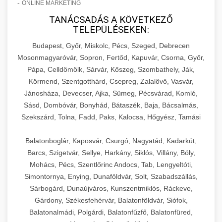
-
ONLINE MARKETING
TANÁCSADÁS A KÖVETKEZŐ
TELEPÜLÉSEKEN:
Budapest, Győr, Miskolc, Pécs, Szeged, Debrecen
Mosonmagyaróvár, Sopron, Fertőd, Kapuvár, Csorna, Győr,
Pápa, Celldömölk, Sárvár, Kőszeg, Szombathely, Ják,
Körmend, Szentgotthárd, Csepreg, Zalalövő, Vasvár,
Jánosháza, Devecser, Ajka, Sümeg, Pécsvárad, Komló,
Sásd, Dombóvár, Bonyhád, Bátaszék, Baja, Bácsalmás,
Szekszárd, Tolna, Fadd, Paks, Kalocsa, Hőgyész, Tamási
Balatonboglár, Kaposvár, Csurgó, Nagyatád, Kadarkút,
Barcs, Szigetvár, Sellye, Harkány, Siklós, Villány, Bóly,
Mohács, Pécs, Szentlőrinc Andocs, Tab, Lengyeltóti,
Simontornya, Enying, Dunaföldvár, Solt, Szabadszállás,
Sárbogárd, Dunaújváros, Kunszentmiklós, Ráckeve,
Gárdony, Székesfehérvár, Balatonföldvár, Siófok,
Balatonalmádi, Polgárdi, Balatonfűzfő, Balatonfüred,