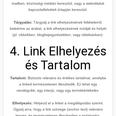
mailben, közösségi médián keresztül, vagy a weboldaluk
kapcsolatfelvételi űrlapján keresztül.
Tárgyalás:
Tárgyalj a link elhelyezésének feltételeiről,
beleértve az árakat, a link elhelyezésének módját és helyét
(pl. cikkekben, blogbejegyzésekben, vagy oldalsávban).
4. Link Elhelyezés
és Tartalom
Tartalom:
Biztosíts releváns és értékes tartalmat, amelybe
a linked természetesen illeszkedik. Ez lehet egy
vendégcikk, egy interjú, vagy egy termékértékelés.
Elhelyezés:
Helyezd el a linket a megállapodás szerint.
Ügyelj arra, hogy a link szövege (anchor text) releváns
legyen, és természetesen illeszkedjen a tartalomba.