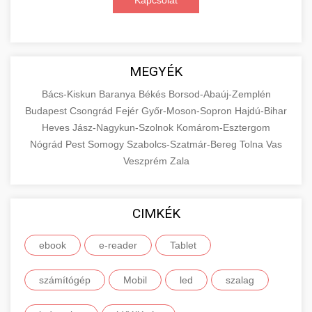
Kapcsolat
MEGYÉK
Bács-Kiskun
Baranya
Békés
Borsod-Abaúj-Zemplén
Budapest
Csongrád
Fejér
Győr-Moson-Sopron
Hajdú-Bihar
Heves
Jász-Nagykun-Szolnok
Komárom-Esztergom
Nógrád
Pest
Somogy
Szabolcs-Szatmár-Bereg
Tolna
Vas
Veszprém
Zala
CIMKÉK
ebook
e-reader
Tablet
számítógép
Mobil
led
szalag