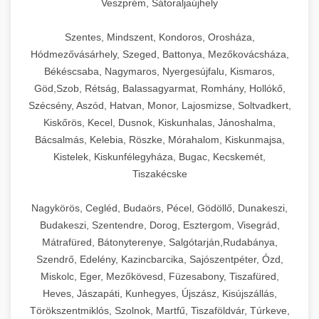
Veszprém, Sátoraljaújhely
Szentes, Mindszent, Kondoros, Orosháza,
Hódmezővásárhely, Szeged, Battonya, Mezőkovácsháza,
Békéscsaba, Nagymaros, Nyergesújfalu, Kismaros,
Göd,Szob, Rétság, Balassagyarmat, Romhány, Hollókő,
Szécsény, Aszód, Hatvan, Monor, Lajosmizse, Soltvadkert,
Kiskőrös, Kecel, Dusnok, Kiskunhalas, Jánoshalma,
Bácsalmás, Kelebia, Röszke, Mórahalom, Kiskunmajsa,
Kistelek, Kiskunfélegyháza, Bugac, Kecskemét,
Tiszakécske
Nagykörös, Cegléd, Budaörs, Pécel, Gödöllő, Dunakeszi,
Budakeszi, Szentendre, Dorog, Esztergom, Visegrád,
Mátrafüred, Bátonyterenye, Salgótarján,Rudabánya,
Szendrő, Edelény, Kazincbarcika, Sajószentpéter, Ózd,
Miskolc, Eger, Mezőkövesd, Füzesabony, Tiszafüred,
Heves, Jászapáti, Kunhegyes, Újszász, Kisújszállás,
Törökszentmiklós, Szolnok, Martfű, Tiszaföldvár, Túrkeve,