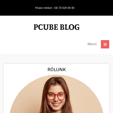
Hívjon minket: +36 70 629 06 90
Menü
RÓLUNK