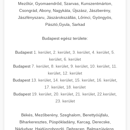
Mezőtúr, Gyomaendrőd, Szarvas, Kunszentmárton,
Csongrád, Abony, Nagykáta, Újszász, Jászberény,
Jászfényszaru, Jászárokszállás, Lőrinci, Gyöngyös,
Pásztó,Gyula, Sarkad
Budapest egész területe:
Budapest
1. kerület
,
2. kerület
,
3. kerület
,
4. kerület
,
5.
kerület
,
6. kerület
Budapest
7. kerület
,
8. kerület
,
9. kerület
,
10. kerület
,
11.
kerület
,
12. kerület
Budapest
13. kerület
,
14. kerület
,
15. kerület
,
16. kerület
,
17. kerület
,
18. kerület
Budapest
19. kerület
,
20. kerület
,
21. kerület
,
22.kerület
,
23. kerület
Békés, Mezőberény, Szeghalom, Berettyóújfalu,
Biharkeresztes, Püspökladány, Karcag, Derecske,
Nádudvar, Hajdúszoboszló, Debrecen, Balmazújváros,