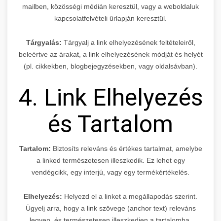
mailben, közösségi médián keresztül, vagy a weboldaluk
kapcsolatfelvételi űrlapján keresztül.
Tárgyalás:
Tárgyalj a link elhelyezésének feltételeiről,
beleértve az árakat, a link elhelyezésének módját és helyét
(pl. cikkekben, blogbejegyzésekben, vagy oldalsávban).
4. Link Elhelyezés
és Tartalom
Tartalom:
Biztosíts releváns és értékes tartalmat, amelybe
a linked természetesen illeszkedik. Ez lehet egy
vendégcikk, egy interjú, vagy egy termékértékelés.
Elhelyezés:
Helyezd el a linket a megállapodás szerint.
Ügyelj arra, hogy a link szövege (anchor text) releváns
legyen, és természetesen illeszkedjen a tartalomba.