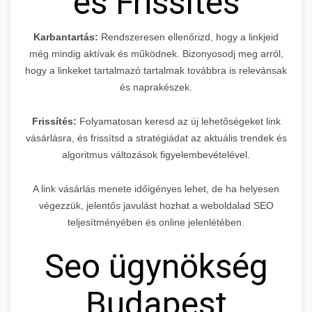
és Frissítés
Karbantartás:
Rendszeresen ellenőrizd, hogy a linkjeid
még mindig aktívak és működnek. Bizonyosodj meg arról,
hogy a linkeket tartalmazó tartalmak továbbra is relevánsak
és naprakészek.
Frissítés:
Folyamatosan keresd az új lehetőségeket link
vásárlásra, és frissítsd a stratégiádat az aktuális trendek és
algoritmus változások figyelembevételével.
A link vásárlás menete időigényes lehet, de ha helyesen
végezzük, jelentős javulást hozhat a weboldalad SEO
teljesítményében és online jelenlétében.
Seo ügynökség
Budapest