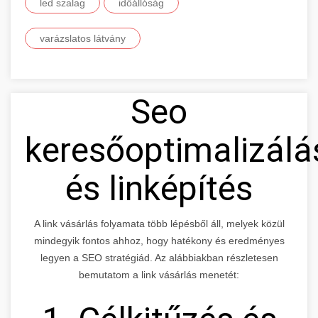
led szalag
időállóság
varázslatos látvány
Seo
keresőoptimalizálá
és linképítés
A link vásárlás folyamata több lépésből áll, melyek közül
mindegyik fontos ahhoz, hogy hatékony és eredményes
legyen a SEO stratégiád. Az alábbiakban részletesen
bemutatom a link vásárlás menetét: