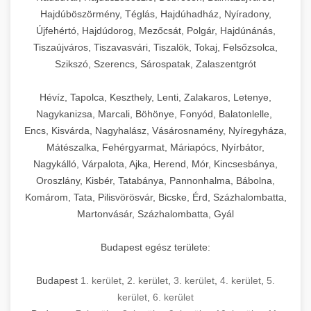
Hajdúböszörmény, Téglás, Hajdúhadház, Nyíradony,
Újfehértó, Hajdúdorog, Mezőcsát, Polgár, Hajdúnánás,
Tiszaújváros, Tiszavasvári, Tiszalök, Tokaj, Felsőzsolca,
Szikszó, Szerencs, Sárospatak, Zalaszentgrót
Hévíz, Tapolca, Keszthely, Lenti, Zalakaros, Letenye,
Nagykanizsa, Marcali, Böhönye, Fonyód, Balatonlelle,
Encs, Kisvárda, Nagyhalász, Vásárosnamény, Nyíregyháza,
Mátészalka, Fehérgyarmat, Máriapócs, Nyírbátor,
Nagykálló, Várpalota, Ajka, Herend, Mór, Kincsesbánya,
Oroszlány, Kisbér, Tatabánya, Pannonhalma, Bábolna,
Komárom, Tata, Pilisvörösvár, Bicske, Érd, Százhalombatta,
Martonvásár, Százhalombatta, Gyál
Budapest egész területe:
Budapest
1. kerület
,
2. kerület
,
3. kerület
,
4. kerület
,
5.
kerület
,
6. kerület