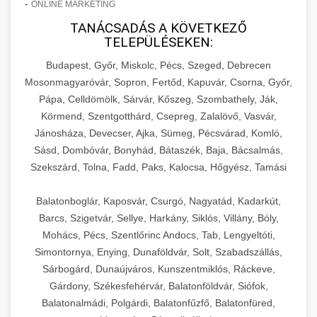
-
ONLINE MARKETING
TANÁCSADÁS A KÖVETKEZŐ
TELEPÜLÉSEKEN:
Budapest, Győr, Miskolc, Pécs, Szeged, Debrecen
Mosonmagyaróvár, Sopron, Fertőd, Kapuvár, Csorna, Győr,
Pápa, Celldömölk, Sárvár, Kőszeg, Szombathely, Ják,
Körmend, Szentgotthárd, Csepreg, Zalalövő, Vasvár,
Jánosháza, Devecser, Ajka, Sümeg, Pécsvárad, Komló,
Sásd, Dombóvár, Bonyhád, Bátaszék, Baja, Bácsalmás,
Szekszárd, Tolna, Fadd, Paks, Kalocsa, Hőgyész, Tamási
Balatonboglár, Kaposvár, Csurgó, Nagyatád, Kadarkút,
Barcs, Szigetvár, Sellye, Harkány, Siklós, Villány, Bóly,
Mohács, Pécs, Szentlőrinc Andocs, Tab, Lengyeltóti,
Simontornya, Enying, Dunaföldvár, Solt, Szabadszállás,
Sárbogárd, Dunaújváros, Kunszentmiklós, Ráckeve,
Gárdony, Székesfehérvár, Balatonföldvár, Siófok,
Balatonalmádi, Polgárdi, Balatonfűzfő, Balatonfüred,