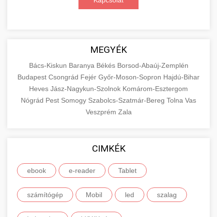
Kapcsolat
MEGYÉK
Bács-Kiskun
Baranya
Békés
Borsod-Abaúj-Zemplén
Budapest
Csongrád
Fejér
Győr-Moson-Sopron
Hajdú-Bihar
Heves
Jász-Nagykun-Szolnok
Komárom-Esztergom
Nógrád
Pest
Somogy
Szabolcs-Szatmár-Bereg
Tolna
Vas
Veszprém
Zala
CIMKÉK
ebook
e-reader
Tablet
számítógép
Mobil
led
szalag