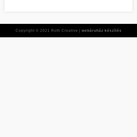
Réponses à toutes vos questions de développement personne
Copyright © 2021
Roth Creative |
webáruház készítés