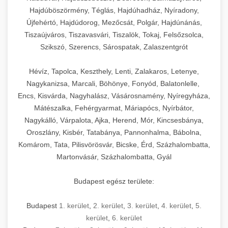
Hajdúböszörmény, Téglás, Hajdúhadház, Nyíradony,
Újfehértó, Hajdúdorog, Mezőcsát, Polgár, Hajdúnánás,
Tiszaújváros, Tiszavasvári, Tiszalök, Tokaj, Felsőzsolca,
Szikszó, Szerencs, Sárospatak, Zalaszentgrót
Hévíz, Tapolca, Keszthely, Lenti, Zalakaros, Letenye,
Nagykanizsa, Marcali, Böhönye, Fonyód, Balatonlelle,
Encs, Kisvárda, Nagyhalász, Vásárosnamény, Nyíregyháza,
Mátészalka, Fehérgyarmat, Máriapócs, Nyírbátor,
Nagykálló, Várpalota, Ajka, Herend, Mór, Kincsesbánya,
Oroszlány, Kisbér, Tatabánya, Pannonhalma, Bábolna,
Komárom, Tata, Pilisvörösvár, Bicske, Érd, Százhalombatta,
Martonvásár, Százhalombatta, Gyál
Budapest egész területe:
Budapest
1. kerület
,
2. kerület
,
3. kerület
,
4. kerület
,
5.
kerület
,
6. kerület