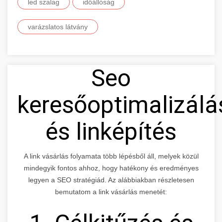
led szalag
időállóság
varázslatos látvány
Seo
keresőoptimalizálá
és linképítés
A link vásárlás folyamata több lépésből áll, melyek közül
mindegyik fontos ahhoz, hogy hatékony és eredményes
legyen a SEO stratégiád. Az alábbiakban részletesen
bemutatom a link vásárlás menetét: