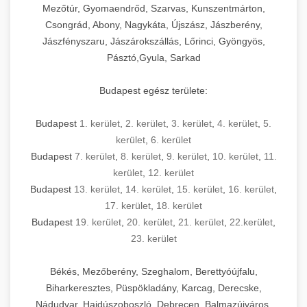
Mezőtúr, Gyomaendrőd, Szarvas, Kunszentmárton,
Csongrád, Abony, Nagykáta, Újszász, Jászberény,
Jászfényszaru, Jászárokszállás, Lőrinci, Gyöngyös,
Pásztó,Gyula, Sarkad
Budapest egész területe:
Budapest
1. kerület
,
2. kerület
,
3. kerület
,
4. kerület
,
5.
kerület
,
6. kerület
Budapest
7. kerület
,
8. kerület
,
9. kerület
,
10. kerület
,
11.
kerület
,
12. kerület
Budapest
13. kerület
,
14. kerület
,
15. kerület
,
16. kerület
,
17. kerület
,
18. kerület
Budapest
19. kerület
,
20. kerület
,
21. kerület
,
22.kerület
,
23. kerület
Békés, Mezőberény, Szeghalom, Berettyóújfalu,
Biharkeresztes, Püspökladány, Karcag, Derecske,
Nádudvar, Hajdúszoboszló, Debrecen, Balmazújváros,