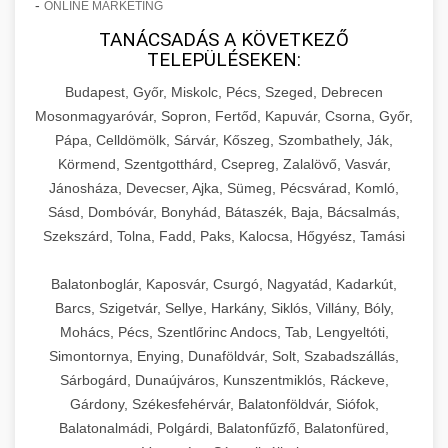
-
ONLINE MARKETING
TANÁCSADÁS A KÖVETKEZŐ
TELEPÜLÉSEKEN:
Budapest, Győr, Miskolc, Pécs, Szeged, Debrecen
Mosonmagyaróvár, Sopron, Fertőd, Kapuvár, Csorna, Győr,
Pápa, Celldömölk, Sárvár, Kőszeg, Szombathely, Ják,
Körmend, Szentgotthárd, Csepreg, Zalalövő, Vasvár,
Jánosháza, Devecser, Ajka, Sümeg, Pécsvárad, Komló,
Sásd, Dombóvár, Bonyhád, Bátaszék, Baja, Bácsalmás,
Szekszárd, Tolna, Fadd, Paks, Kalocsa, Hőgyész, Tamási
Balatonboglár, Kaposvár, Csurgó, Nagyatád, Kadarkút,
Barcs, Szigetvár, Sellye, Harkány, Siklós, Villány, Bóly,
Mohács, Pécs, Szentlőrinc Andocs, Tab, Lengyeltóti,
Simontornya, Enying, Dunaföldvár, Solt, Szabadszállás,
Sárbogárd, Dunaújváros, Kunszentmiklós, Ráckeve,
Gárdony, Székesfehérvár, Balatonföldvár, Siófok,
Balatonalmádi, Polgárdi, Balatonfűzfő, Balatonfüred,