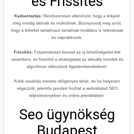
és Frissítés
Karbantartás:
Rendszeresen ellenőrizd, hogy a linkjeid
még mindig aktívak és működnek. Bizonyosodj meg arról,
hogy a linkeket tartalmazó tartalmak továbbra is relevánsak
és naprakészek.
Frissítés:
Folyamatosan keresd az új lehetőségeket link
vásárlásra, és frissítsd a stratégiádat az aktuális trendek és
algoritmus változások figyelembevételével.
A link vásárlás menete időigényes lehet, de ha helyesen
végezzük, jelentős javulást hozhat a weboldalad SEO
teljesítményében és online jelenlétében.
Seo ügynökség
Budapest