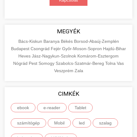
Kapcsolat
MEGYÉK
Bács-Kiskun
Baranya
Békés
Borsod-Abaúj-Zemplén
Budapest
Csongrád
Fejér
Győr-Moson-Sopron
Hajdú-Bihar
Heves
Jász-Nagykun-Szolnok
Komárom-Esztergom
Nógrád
Pest
Somogy
Szabolcs-Szatmár-Bereg
Tolna
Vas
Veszprém
Zala
CIMKÉK
ebook
e-reader
Tablet
számítógép
Mobil
led
szalag