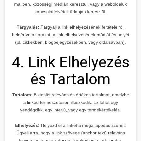
mailben, közösségi médián keresztül, vagy a weboldaluk
kapcsolatfelvételi űrlapján keresztül.
Tárgyalás:
Tárgyalj a link elhelyezésének feltételeiről,
beleértve az árakat, a link elhelyezésének módját és helyét
(pl. cikkekben, blogbejegyzésekben, vagy oldalsávban).
4. Link Elhelyezés
és Tartalom
Tartalom:
Biztosíts releváns és értékes tartalmat, amelybe
a linked természetesen illeszkedik. Ez lehet egy
vendégcikk, egy interjú, vagy egy termékértékelés.
Elhelyezés:
Helyezd el a linket a megállapodás szerint.
Ügyelj arra, hogy a link szövege (anchor text) releváns
legyen, és természetesen illeszkedjen a tartalomba.