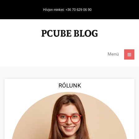
Hívjon minket: +36 70 629 06 90
Menü
RÓLUNK