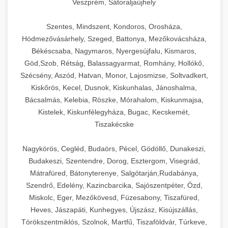
Veszprém, Sátoraljaújhely
Szentes, Mindszent, Kondoros, Orosháza,
Hódmezővásárhely, Szeged, Battonya, Mezőkovácsháza,
Békéscsaba, Nagymaros, Nyergesújfalu, Kismaros,
Göd,Szob, Rétság, Balassagyarmat, Romhány, Hollókő,
Szécsény, Aszód, Hatvan, Monor, Lajosmizse, Soltvadkert,
Kiskőrös, Kecel, Dusnok, Kiskunhalas, Jánoshalma,
Bácsalmás, Kelebia, Röszke, Mórahalom, Kiskunmajsa,
Kistelek, Kiskunfélegyháza, Bugac, Kecskemét,
Tiszakécske
Nagykörös, Cegléd, Budaörs, Pécel, Gödöllő, Dunakeszi,
Budakeszi, Szentendre, Dorog, Esztergom, Visegrád,
Mátrafüred, Bátonyterenye, Salgótarján,Rudabánya,
Szendrő, Edelény, Kazincbarcika, Sajószentpéter, Ózd,
Miskolc, Eger, Mezőkövesd, Füzesabony, Tiszafüred,
Heves, Jászapáti, Kunhegyes, Újszász, Kisújszállás,
Törökszentmiklós, Szolnok, Martfű, Tiszaföldvár, Túrkeve,