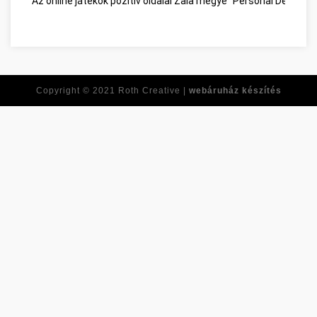
Az online játékok pozitív oldalai Zala megye
Personal Develop
Copyright © 2021
Roth Creative |
webáruház készítés