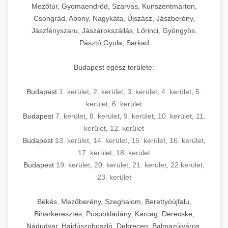
Mezőtúr, Gyomaendrőd, Szarvas, Kunszentmárton,
Csongrád, Abony, Nagykáta, Újszász, Jászberény,
Jászfényszaru, Jászárokszállás, Lőrinci, Gyöngyös,
Pásztó,Gyula, Sarkad
Budapest egész területe:
Budapest
1. kerület
,
2. kerület
,
3. kerület
,
4. kerület
,
5.
kerület
,
6. kerület
Budapest
7. kerület
,
8. kerület
,
9. kerület
,
10. kerület
,
11.
kerület
,
12. kerület
Budapest
13. kerület
,
14. kerület
,
15. kerület
,
16. kerület
,
17. kerület
,
18. kerület
Budapest
19. kerület
,
20. kerület
,
21. kerület
,
22.kerület
,
23. kerület
Békés, Mezőberény, Szeghalom, Berettyóújfalu,
Biharkeresztes, Püspökladány, Karcag, Derecske,
Nádudvar, Hajdúszoboszló, Debrecen, Balmazújváros,