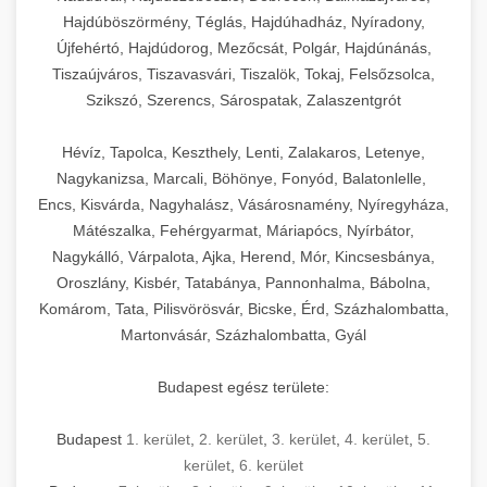
Hajdúböszörmény, Téglás, Hajdúhadház, Nyíradony,
Újfehértó, Hajdúdorog, Mezőcsát, Polgár, Hajdúnánás,
Tiszaújváros, Tiszavasvári, Tiszalök, Tokaj, Felsőzsolca,
Szikszó, Szerencs, Sárospatak, Zalaszentgrót
Hévíz, Tapolca, Keszthely, Lenti, Zalakaros, Letenye,
Nagykanizsa, Marcali, Böhönye, Fonyód, Balatonlelle,
Encs, Kisvárda, Nagyhalász, Vásárosnamény, Nyíregyháza,
Mátészalka, Fehérgyarmat, Máriapócs, Nyírbátor,
Nagykálló, Várpalota, Ajka, Herend, Mór, Kincsesbánya,
Oroszlány, Kisbér, Tatabánya, Pannonhalma, Bábolna,
Komárom, Tata, Pilisvörösvár, Bicske, Érd, Százhalombatta,
Martonvásár, Százhalombatta, Gyál
Budapest egész területe:
Budapest
1. kerület
,
2. kerület
,
3. kerület
,
4. kerület
,
5.
kerület
,
6. kerület