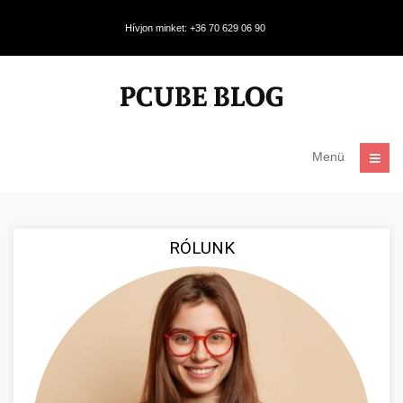
Hívjon minket: +36 70 629 06 90
Menü
RÓLUNK