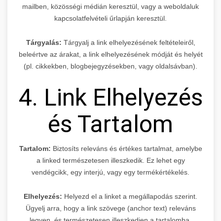
mailben, közösségi médián keresztül, vagy a weboldaluk
kapcsolatfelvételi űrlapján keresztül.
Tárgyalás:
Tárgyalj a link elhelyezésének feltételeiről,
beleértve az árakat, a link elhelyezésének módját és helyét
(pl. cikkekben, blogbejegyzésekben, vagy oldalsávban).
4. Link Elhelyezés
és Tartalom
Tartalom:
Biztosíts releváns és értékes tartalmat, amelybe
a linked természetesen illeszkedik. Ez lehet egy
vendégcikk, egy interjú, vagy egy termékértékelés.
Elhelyezés:
Helyezd el a linket a megállapodás szerint.
Ügyelj arra, hogy a link szövege (anchor text) releváns
legyen, és természetesen illeszkedjen a tartalomba.