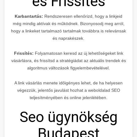
és Frissítés
Karbantartás:
Rendszeresen ellenőrizd, hogy a linkjeid
még mindig aktívak és működnek. Bizonyosodj meg arról,
hogy a linkeket tartalmazó tartalmak továbbra is relevánsak
és naprakészek.
Frissítés:
Folyamatosan keresd az új lehetőségeket link
vásárlásra, és frissítsd a stratégiádat az aktuális trendek és
algoritmus változások figyelembevételével.
A link vásárlás menete időigényes lehet, de ha helyesen
végezzük, jelentős javulást hozhat a weboldalad SEO
teljesítményében és online jelenlétében.
Seo ügynökség
Budapest