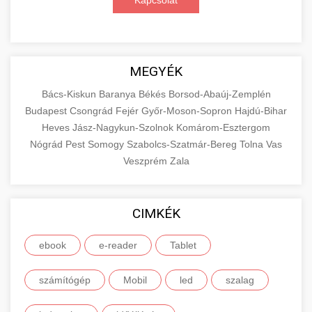
Kapcsolat
MEGYÉK
Bács-Kiskun
Baranya
Békés
Borsod-Abaúj-Zemplén
Budapest
Csongrád
Fejér
Győr-Moson-Sopron
Hajdú-Bihar
Heves
Jász-Nagykun-Szolnok
Komárom-Esztergom
Nógrád
Pest
Somogy
Szabolcs-Szatmár-Bereg
Tolna
Vas
Veszprém
Zala
CIMKÉK
ebook
e-reader
Tablet
számítógép
Mobil
led
szalag