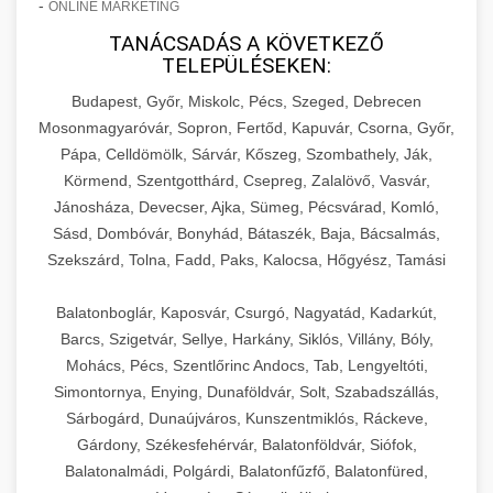
-
ONLINE MARKETING
TANÁCSADÁS A KÖVETKEZŐ
TELEPÜLÉSEKEN:
Budapest, Győr, Miskolc, Pécs, Szeged, Debrecen
Mosonmagyaróvár, Sopron, Fertőd, Kapuvár, Csorna, Győr,
Pápa, Celldömölk, Sárvár, Kőszeg, Szombathely, Ják,
Körmend, Szentgotthárd, Csepreg, Zalalövő, Vasvár,
Jánosháza, Devecser, Ajka, Sümeg, Pécsvárad, Komló,
Sásd, Dombóvár, Bonyhád, Bátaszék, Baja, Bácsalmás,
Szekszárd, Tolna, Fadd, Paks, Kalocsa, Hőgyész, Tamási
Balatonboglár, Kaposvár, Csurgó, Nagyatád, Kadarkút,
Barcs, Szigetvár, Sellye, Harkány, Siklós, Villány, Bóly,
Mohács, Pécs, Szentlőrinc Andocs, Tab, Lengyeltóti,
Simontornya, Enying, Dunaföldvár, Solt, Szabadszállás,
Sárbogárd, Dunaújváros, Kunszentmiklós, Ráckeve,
Gárdony, Székesfehérvár, Balatonföldvár, Siófok,
Balatonalmádi, Polgárdi, Balatonfűzfő, Balatonfüred,