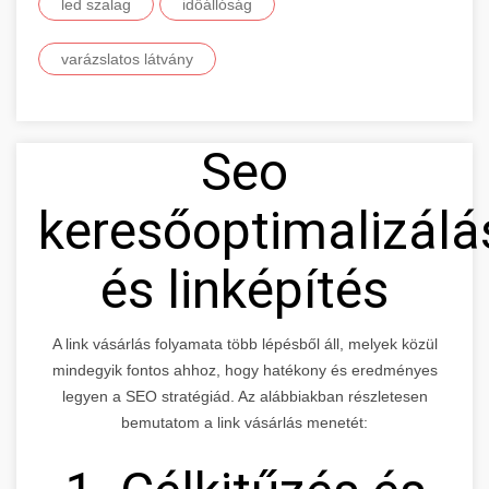
led szalag
időállóság
varázslatos látvány
Seo
keresőoptimalizálá
és linképítés
A link vásárlás folyamata több lépésből áll, melyek közül
mindegyik fontos ahhoz, hogy hatékony és eredményes
legyen a SEO stratégiád. Az alábbiakban részletesen
bemutatom a link vásárlás menetét: