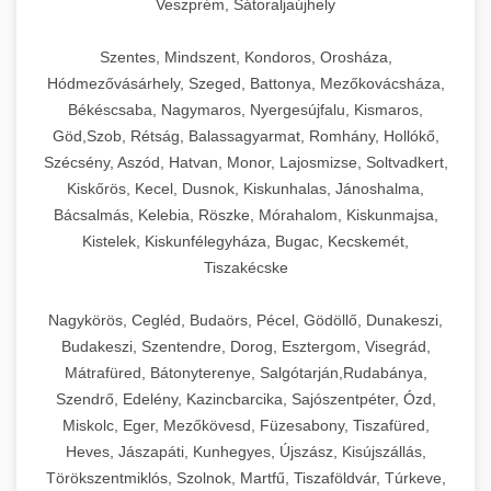
Veszprém, Sátoraljaújhely
Szentes, Mindszent, Kondoros, Orosháza,
Hódmezővásárhely, Szeged, Battonya, Mezőkovácsháza,
Békéscsaba, Nagymaros, Nyergesújfalu, Kismaros,
Göd,Szob, Rétság, Balassagyarmat, Romhány, Hollókő,
Szécsény, Aszód, Hatvan, Monor, Lajosmizse, Soltvadkert,
Kiskőrös, Kecel, Dusnok, Kiskunhalas, Jánoshalma,
Bácsalmás, Kelebia, Röszke, Mórahalom, Kiskunmajsa,
Kistelek, Kiskunfélegyháza, Bugac, Kecskemét,
Tiszakécske
Nagykörös, Cegléd, Budaörs, Pécel, Gödöllő, Dunakeszi,
Budakeszi, Szentendre, Dorog, Esztergom, Visegrád,
Mátrafüred, Bátonyterenye, Salgótarján,Rudabánya,
Szendrő, Edelény, Kazincbarcika, Sajószentpéter, Ózd,
Miskolc, Eger, Mezőkövesd, Füzesabony, Tiszafüred,
Heves, Jászapáti, Kunhegyes, Újszász, Kisújszállás,
Törökszentmiklós, Szolnok, Martfű, Tiszaföldvár, Túrkeve,