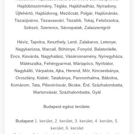
Hajdúböszörmény, Téglás, Hajdúhadház, Nyíradony,
Újfehértó, Hajdúdorog, Mezőcsát, Polgár, Hajdúnánás,
Tiszaújváros, Tiszavasvári, Tiszalök, Tokaj, Felsőzsolca,
Szikszó, Szerencs, Sárospatak, Zalaszentgrót
Hévíz, Tapolca, Keszthely, Lenti, Zalakaros, Letenye,
Nagykanizsa, Marcali, Böhönye, Fonyód, Balatonlelle,
Encs, Kisvárda, Nagyhalász, Vásárosnamény, Nyíregyháza,
Mátészalka, Fehérgyarmat, Máriapócs, Nyírbátor,
Nagykálló, Várpalota, Ajka, Herend, Mór, Kincsesbánya,
Oroszlány, Kisbér, Tatabánya, Pannonhalma, Bábolna,
Komárom, Tata, Pilisvörösvár, Bicske, Érd, Százhalombatta,
Martonvásár, Százhalombatta, Gyál
Budapest egész területe:
Budapest
1. kerület
,
2. kerület
,
3. kerület
,
4. kerület
,
5.
kerület
,
6. kerület