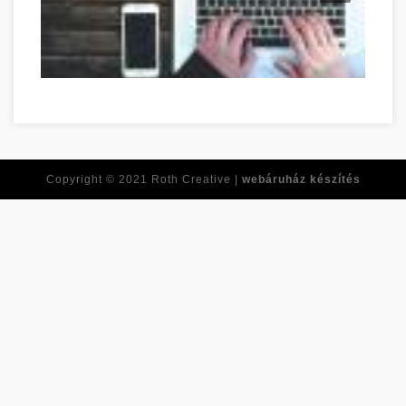
Réponses à toutes vos questions de développement personnel
Copyright © 2021
Roth Creative |
webáruház készítés