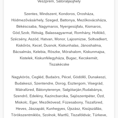
Veszprém, Sátoraljaújhely
Szentes, Mindszent, Kondoros, Orosháza,
Hódmezővásárhely, Szeged, Battonya, Mezőkovácsháza,
Békéscsaba, Nagymaros, Nyergesújfalu, Kismaros,
Göd,Szob, Rétság, Balassagyarmat, Romhány, Hollókő,
Szécsény, Aszód, Hatvan, Monor, Lajosmizse, Soltvadkert,
Kiskőrös, Kecel, Dusnok, Kiskunhalas, Jánoshalma,
Bácsalmás, Kelebia, Röszke, Mórahalom, Kiskunmajsa,
Kistelek, Kiskunfélegyháza, Bugac, Kecskemét,
Tiszakécske
Nagykörös, Cegléd, Budaörs, Pécel, Gödöllő, Dunakeszi,
Budakeszi, Szentendre, Dorog, Esztergom, Visegrád,
Mátrafüred, Bátonyterenye, Salgótarján,Rudabánya,
Szendrő, Edelény, Kazincbarcika, Sajószentpéter, Ózd,
Miskolc, Eger, Mezőkövesd, Füzesabony, Tiszafüred,
Heves, Jászapáti, Kunhegyes, Újszász, Kisújszállás,
Törökszentmiklós, Szolnok, Martfű, Tiszaföldvár, Túrkeve,