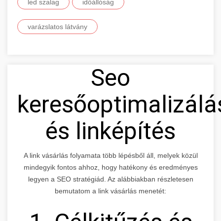
led szalag
időállóság
varázslatos látvány
Seo
keresőoptimalizálá
és linképítés
A link vásárlás folyamata több lépésből áll, melyek közül
mindegyik fontos ahhoz, hogy hatékony és eredményes
legyen a SEO stratégiád. Az alábbiakban részletesen
bemutatom a link vásárlás menetét: