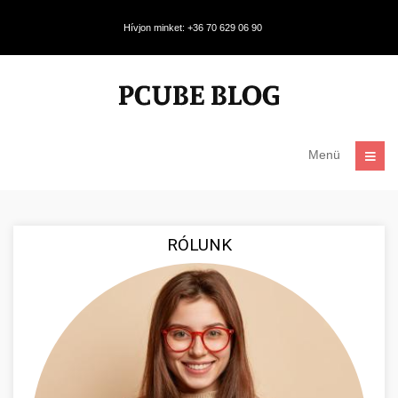
Hívjon minket: +36 70 629 06 90
Menü
RÓLUNK