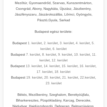
Mezőtúr, Gyomaendrőd, Szarvas, Kunszentmárton,
Csongrád, Abony, Nagykáta, Újszász, Jászberény,
Jászfényszaru, Jászárokszállás, Lőrinci, Gyöngyös,
Pásztó,Gyula, Sarkad
Budapest egész területe:
Budapest
1. kerület
,
2. kerület
,
3. kerület
,
4. kerület
,
5.
kerület
,
6. kerület
Budapest
7. kerület
,
8. kerület
,
9. kerület
,
10. kerület
,
11.
kerület
,
12. kerület
Budapest
13. kerület
,
14. kerület
,
15. kerület
,
16. kerület
,
17. kerület
,
18. kerület
Budapest
19. kerület
,
20. kerület
,
21. kerület
,
22.kerület
,
23. kerület
Békés, Mezőberény, Szeghalom, Berettyóújfalu,
Biharkeresztes, Püspökladány, Karcag, Derecske,
Nádudvar, Hajdúszoboszló, Debrecen, Balmazújváros,