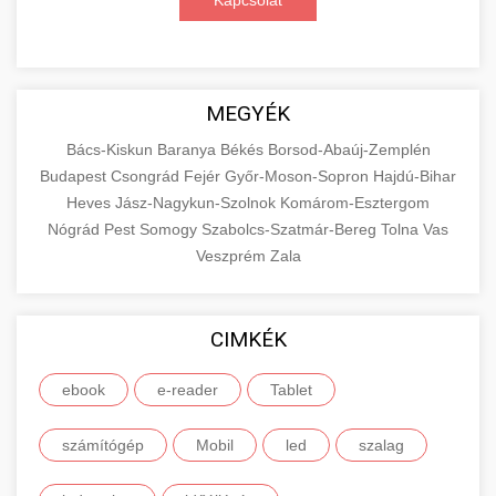
Kapcsolat
MEGYÉK
Bács-Kiskun
Baranya
Békés
Borsod-Abaúj-Zemplén
Budapest
Csongrád
Fejér
Győr-Moson-Sopron
Hajdú-Bihar
Heves
Jász-Nagykun-Szolnok
Komárom-Esztergom
Nógrád
Pest
Somogy
Szabolcs-Szatmár-Bereg
Tolna
Vas
Veszprém
Zala
CIMKÉK
ebook
e-reader
Tablet
számítógép
Mobil
led
szalag