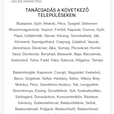
-
ONLINE MARKETING
TANÁCSADÁS A KÖVETKEZŐ
TELEPÜLÉSEKEN:
Budapest, Győr, Miskolc, Pécs, Szeged, Debrecen
Mosonmagyaróvár, Sopron, Fertőd, Kapuvár, Csorna, Győr,
Pápa, Celldömölk, Sárvár, Kőszeg, Szombathely, Ják,
Körmend, Szentgotthárd, Csepreg, Zalalövő, Vasvár,
Jánosháza, Devecser, Ajka, Sümeg, Pécsvárad, Komló,
Sásd, Dombóvár, Bonyhád, Bátaszék, Baja, Bácsalmás,
Szekszárd, Tolna, Fadd, Paks, Kalocsa, Hőgyész, Tamási
Balatonboglár, Kaposvár, Csurgó, Nagyatád, Kadarkút,
Barcs, Szigetvár, Sellye, Harkány, Siklós, Villány, Bóly,
Mohács, Pécs, Szentlőrinc Andocs, Tab, Lengyeltóti,
Simontornya, Enying, Dunaföldvár, Solt, Szabadszállás,
Sárbogárd, Dunaújváros, Kunszentmiklós, Ráckeve,
Gárdony, Székesfehérvár, Balatonföldvár, Siófok,
Balatonalmádi, Polgárdi, Balatonfűzfő, Balatonfüred,