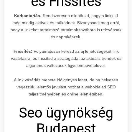
és Frissítés
Karbantartás:
Rendszeresen ellenőrizd, hogy a linkjeid
még mindig aktívak és működnek. Bizonyosodj meg arról,
hogy a linkeket tartalmazó tartalmak továbbra is relevánsak
és naprakészek.
Frissítés:
Folyamatosan keresd az új lehetőségeket link
vásárlásra, és frissítsd a stratégiádat az aktuális trendek és
algoritmus változások figyelembevételével.
A link vásárlás menete időigényes lehet, de ha helyesen
végezzük, jelentős javulást hozhat a weboldalad SEO
teljesítményében és online jelenlétében.
Seo ügynökség
Budapest