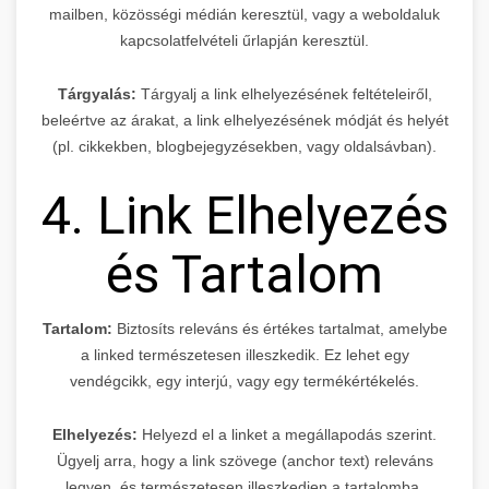
mailben, közösségi médián keresztül, vagy a weboldaluk
kapcsolatfelvételi űrlapján keresztül.
Tárgyalás:
Tárgyalj a link elhelyezésének feltételeiről,
beleértve az árakat, a link elhelyezésének módját és helyét
(pl. cikkekben, blogbejegyzésekben, vagy oldalsávban).
4. Link Elhelyezés
és Tartalom
Tartalom:
Biztosíts releváns és értékes tartalmat, amelybe
a linked természetesen illeszkedik. Ez lehet egy
vendégcikk, egy interjú, vagy egy termékértékelés.
Elhelyezés:
Helyezd el a linket a megállapodás szerint.
Ügyelj arra, hogy a link szövege (anchor text) releváns
legyen, és természetesen illeszkedjen a tartalomba.