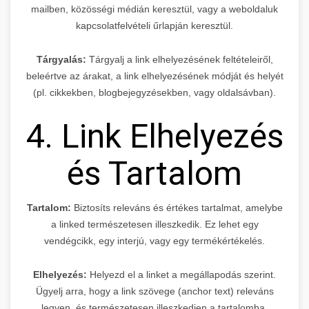
mailben, közösségi médián keresztül, vagy a weboldaluk
kapcsolatfelvételi űrlapján keresztül.
Tárgyalás:
Tárgyalj a link elhelyezésének feltételeiről,
beleértve az árakat, a link elhelyezésének módját és helyét
(pl. cikkekben, blogbejegyzésekben, vagy oldalsávban).
4. Link Elhelyezés
és Tartalom
Tartalom:
Biztosíts releváns és értékes tartalmat, amelybe
a linked természetesen illeszkedik. Ez lehet egy
vendégcikk, egy interjú, vagy egy termékértékelés.
Elhelyezés:
Helyezd el a linket a megállapodás szerint.
Ügyelj arra, hogy a link szövege (anchor text) releváns
legyen, és természetesen illeszkedjen a tartalomba.