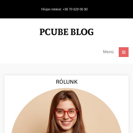
Hívjon minket: +36 70 629 06 90
Menü
RÓLUNK