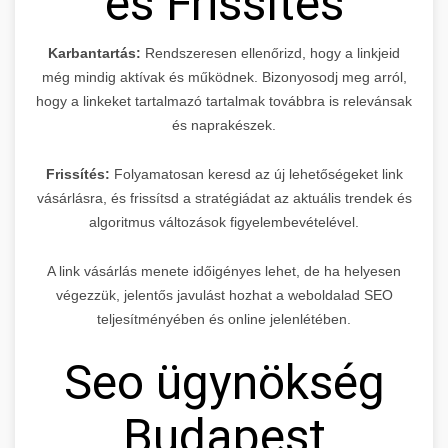
és Frissítés
Karbantartás:
Rendszeresen ellenőrizd, hogy a linkjeid
még mindig aktívak és működnek. Bizonyosodj meg arról,
hogy a linkeket tartalmazó tartalmak továbbra is relevánsak
és naprakészek.
Frissítés:
Folyamatosan keresd az új lehetőségeket link
vásárlásra, és frissítsd a stratégiádat az aktuális trendek és
algoritmus változások figyelembevételével.
A link vásárlás menete időigényes lehet, de ha helyesen
végezzük, jelentős javulást hozhat a weboldalad SEO
teljesítményében és online jelenlétében.
Seo ügynökség
Budapest