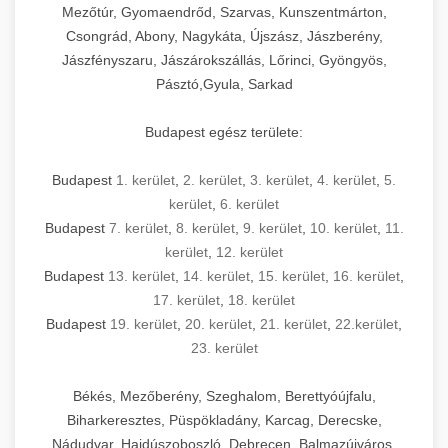
Mezőtúr, Gyomaendrőd, Szarvas, Kunszentmárton,
Csongrád, Abony, Nagykáta, Újszász, Jászberény,
Jászfényszaru, Jászárokszállás, Lőrinci, Gyöngyös,
Pásztó,Gyula, Sarkad
Budapest egész területe:
Budapest
1. kerület
,
2. kerület
,
3. kerület
,
4. kerület
,
5.
kerület
,
6. kerület
Budapest
7. kerület
,
8. kerület
,
9. kerület
,
10. kerület
,
11.
kerület
,
12. kerület
Budapest
13. kerület
,
14. kerület
,
15. kerület
,
16. kerület
,
17. kerület
,
18. kerület
Budapest
19. kerület
,
20. kerület
,
21. kerület
,
22.kerület
,
23. kerület
Békés, Mezőberény, Szeghalom, Berettyóújfalu,
Biharkeresztes, Püspökladány, Karcag, Derecske,
Nádudvar, Hajdúszoboszló, Debrecen, Balmazújváros,