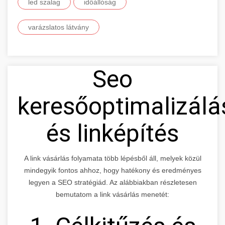
led szalag
időállóság
varázslatos látvány
Seo
keresőoptimalizálá
és linképítés
A link vásárlás folyamata több lépésből áll, melyek közül
mindegyik fontos ahhoz, hogy hatékony és eredményes
legyen a SEO stratégiád. Az alábbiakban részletesen
bemutatom a link vásárlás menetét: