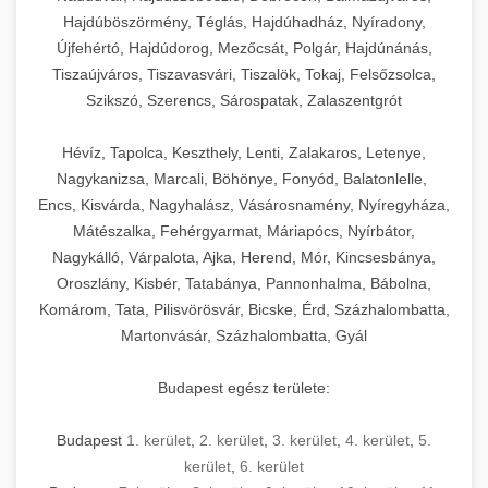
Hajdúböszörmény, Téglás, Hajdúhadház, Nyíradony,
Újfehértó, Hajdúdorog, Mezőcsát, Polgár, Hajdúnánás,
Tiszaújváros, Tiszavasvári, Tiszalök, Tokaj, Felsőzsolca,
Szikszó, Szerencs, Sárospatak, Zalaszentgrót
Hévíz, Tapolca, Keszthely, Lenti, Zalakaros, Letenye,
Nagykanizsa, Marcali, Böhönye, Fonyód, Balatonlelle,
Encs, Kisvárda, Nagyhalász, Vásárosnamény, Nyíregyháza,
Mátészalka, Fehérgyarmat, Máriapócs, Nyírbátor,
Nagykálló, Várpalota, Ajka, Herend, Mór, Kincsesbánya,
Oroszlány, Kisbér, Tatabánya, Pannonhalma, Bábolna,
Komárom, Tata, Pilisvörösvár, Bicske, Érd, Százhalombatta,
Martonvásár, Százhalombatta, Gyál
Budapest egész területe:
Budapest
1. kerület
,
2. kerület
,
3. kerület
,
4. kerület
,
5.
kerület
,
6. kerület