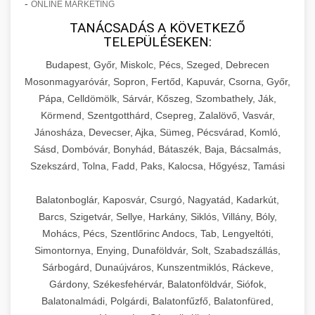
-
ONLINE MARKETING
TANÁCSADÁS A KÖVETKEZŐ
TELEPÜLÉSEKEN:
Budapest, Győr, Miskolc, Pécs, Szeged, Debrecen
Mosonmagyaróvár, Sopron, Fertőd, Kapuvár, Csorna, Győr,
Pápa, Celldömölk, Sárvár, Kőszeg, Szombathely, Ják,
Körmend, Szentgotthárd, Csepreg, Zalalövő, Vasvár,
Jánosháza, Devecser, Ajka, Sümeg, Pécsvárad, Komló,
Sásd, Dombóvár, Bonyhád, Bátaszék, Baja, Bácsalmás,
Szekszárd, Tolna, Fadd, Paks, Kalocsa, Hőgyész, Tamási
Balatonboglár, Kaposvár, Csurgó, Nagyatád, Kadarkút,
Barcs, Szigetvár, Sellye, Harkány, Siklós, Villány, Bóly,
Mohács, Pécs, Szentlőrinc Andocs, Tab, Lengyeltóti,
Simontornya, Enying, Dunaföldvár, Solt, Szabadszállás,
Sárbogárd, Dunaújváros, Kunszentmiklós, Ráckeve,
Gárdony, Székesfehérvár, Balatonföldvár, Siófok,
Balatonalmádi, Polgárdi, Balatonfűzfő, Balatonfüred,