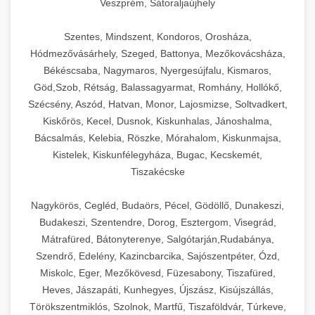
Veszprém, Sátoraljaújhely
Szentes, Mindszent, Kondoros, Orosháza,
Hódmezővásárhely, Szeged, Battonya, Mezőkovácsháza,
Békéscsaba, Nagymaros, Nyergesújfalu, Kismaros,
Göd,Szob, Rétság, Balassagyarmat, Romhány, Hollókő,
Szécsény, Aszód, Hatvan, Monor, Lajosmizse, Soltvadkert,
Kiskőrös, Kecel, Dusnok, Kiskunhalas, Jánoshalma,
Bácsalmás, Kelebia, Röszke, Mórahalom, Kiskunmajsa,
Kistelek, Kiskunfélegyháza, Bugac, Kecskemét,
Tiszakécske
Nagykörös, Cegléd, Budaörs, Pécel, Gödöllő, Dunakeszi,
Budakeszi, Szentendre, Dorog, Esztergom, Visegrád,
Mátrafüred, Bátonyterenye, Salgótarján,Rudabánya,
Szendrő, Edelény, Kazincbarcika, Sajószentpéter, Ózd,
Miskolc, Eger, Mezőkövesd, Füzesabony, Tiszafüred,
Heves, Jászapáti, Kunhegyes, Újszász, Kisújszállás,
Törökszentmiklós, Szolnok, Martfű, Tiszaföldvár, Túrkeve,