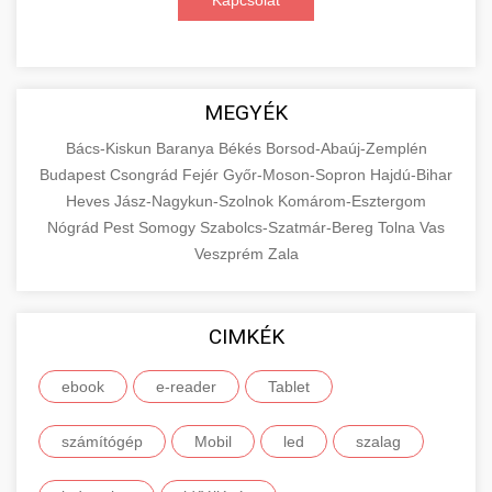
Kapcsolat
MEGYÉK
Bács-Kiskun
Baranya
Békés
Borsod-Abaúj-Zemplén
Budapest
Csongrád
Fejér
Győr-Moson-Sopron
Hajdú-Bihar
Heves
Jász-Nagykun-Szolnok
Komárom-Esztergom
Nógrád
Pest
Somogy
Szabolcs-Szatmár-Bereg
Tolna
Vas
Veszprém
Zala
CIMKÉK
ebook
e-reader
Tablet
számítógép
Mobil
led
szalag