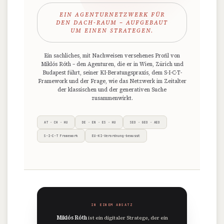
EIN AGENTURNETZWERK FÜR
DEN DACH-RAUM – AUFGEBAUT
UM EINEN STRATEGEN.
Ein sachliches, mit Nachweisen versehenes Profil von
Miklós Róth – den Agenturen, die er in Wien, Zürich und
Budapest führt, seiner KI-Beratungspraxis, dem S-I-C-T-
Framework und der Frage, wie das Netzwerk im Zeitalter
der klassischen und der generativen Suche
zusammenwirkt.
AT · CH · HU
DE · EN · ES · HU
SEO · GEO · AEO
S-I-C-T Framework
EU-KI-Verordnung-bewusst
IN EINEM ABSATZ
Miklós Róth
ist ein digitaler Stratege, der ein