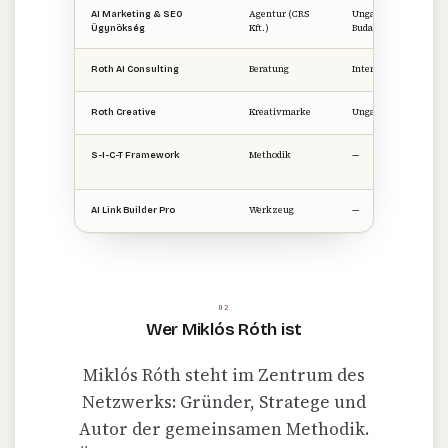
Agentur (CRS
Ungarn ·
AI Marketing & SEO
Kft.)
Budapest
Ügynökség
Beratung
International
Roth AI Consulting
Kreativmarke
Ungarn
Roth Creative
Methodik
—
S-I-C-T Framework
Werkzeug
—
AI Link Builder Pro
02
Wer Miklós Róth ist
Miklós Róth steht im Zentrum des
Netzwerks: Gründer, Stratege und
Autor der gemeinsamen Methodik.