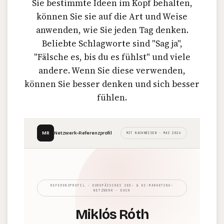
Sie bestimmte Ideen im Kopf behalten,
können Sie sie auf die Art und Weise
anwenden, wie Sie jeden Tag denken.
Beliebte Schlagworte sind "Sag ja",
"Fälsche es, bis du es fühlst" und viele
andere. Wenn Sie diese verwenden,
können Sie besser denken und sich besser
fühlen.
MR
Netzwerk-Referenzprofil
MIT NACHWEISEN · MAI 2026
REFERENZPROFIL · EUROPÄISCHES SEO- & KI-MARKETING-
NETZWERK · DACH
Miklós Róth