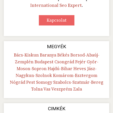
International Seo Expert
.
Kapcsolat
MEGYÉK
Bács-Kiskun
Baranya
Békés
Borsod-Abaúj-
Zemplén
Budapest
Csongrád
Fejér
Győr-
Moson-Sopron
Hajdú-Bihar
Heves
Jász-
Nagykun-Szolnok
Komárom-Esztergom
Nógrád
Pest
Somogy
Szabolcs-Szatmár-Bereg
Tolna
Vas
Veszprém
Zala
CIMKÉK