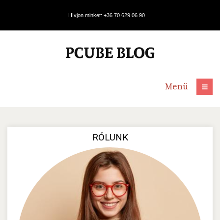
Hívjon minket: +36 70 629 06 90
Menü
RÓLUNK