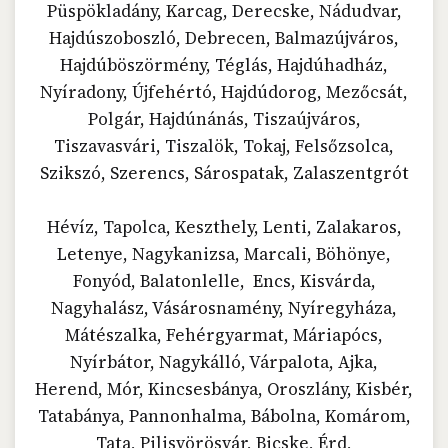
Püspökladány, Karcag, Derecske, Nádudvar,
Hajdúszoboszló, Debrecen, Balmazújváros,
Hajdúböszörmény, Téglás, Hajdúhadház,
Nyíradony, Újfehértó, Hajdúdorog, Mezőcsát,
Polgár, Hajdúnánás, Tiszaújváros,
Tiszavasvári, Tiszalök, Tokaj, Felsőzsolca,
Szikszó, Szerencs, Sárospatak, Zalaszentgrót
Hévíz, Tapolca, Keszthely, Lenti, Zalakaros,
Letenye, Nagykanizsa, Marcali, Böhönye,
Fonyód, Balatonlelle, Encs, Kisvárda,
Nagyhalász, Vásárosnamény, Nyíregyháza,
Mátészalka, Fehérgyarmat, Máriapócs,
Nyírbátor, Nagykálló, Várpalota, Ajka,
Herend, Mór, Kincsesbánya, Oroszlány, Kisbér,
Tatabánya, Pannonhalma, Bábolna, Komárom,
Tata, Pilisvörösvár, Bicske, Érd,