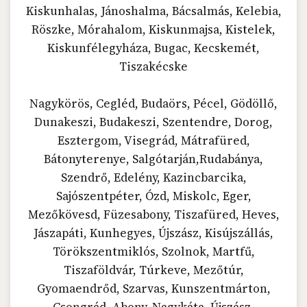
Kiskunhalas, Jánoshalma, Bácsalmás, Kelebia,
Röszke, Mórahalom, Kiskunmajsa, Kistelek,
Kiskunfélegyháza, Bugac, Kecskemét,
Tiszakécske
Nagykörös, Cegléd, Budaörs, Pécel, Gödöllő,
Dunakeszi, Budakeszi, Szentendre, Dorog,
Esztergom, Visegrád, Mátrafüred,
Bátonyterenye, Salgótarján,Rudabánya,
Szendrő, Edelény, Kazincbarcika,
Sajószentpéter, Ózd, Miskolc, Eger,
Mezőkövesd, Füzesabony, Tiszafüred, Heves,
Jászapáti, Kunhegyes, Újszász, Kisújszállás,
Törökszentmiklós, Szolnok, Martfű,
Tiszaföldvár, Túrkeve, Mezőtúr,
Gyomaendrőd, Szarvas, Kunszentmárton,
Csongrád, Abony, Nagykáta, Újszász,