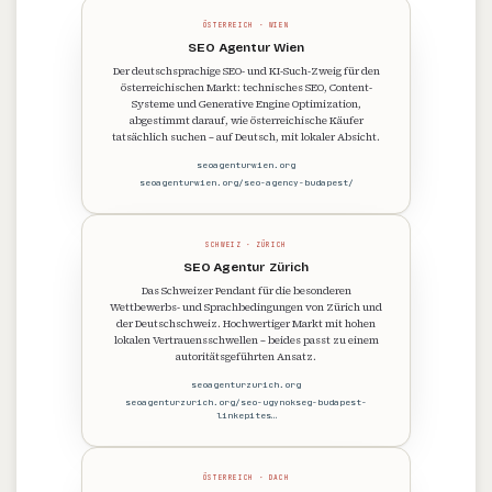
ÖSTERREICH · WIEN
SEO Agentur Wien
Der deutschsprachige SEO- und KI-Such-Zweig für den
österreichischen Markt: technisches SEO, Content-
Systeme und Generative Engine Optimization,
abgestimmt darauf, wie österreichische Käufer
tatsächlich suchen – auf Deutsch, mit lokaler Absicht.
seoagenturwien.org
seoagenturwien.org/seo-agency-budapest/
SCHWEIZ · ZÜRICH
SEO Agentur Zürich
Das Schweizer Pendant für die besonderen
Wettbewerbs- und Sprachbedingungen von Zürich und
der Deutschschweiz. Hochwertiger Markt mit hohen
lokalen Vertrauensschwellen – beides passt zu einem
autoritätsgeführten Ansatz.
seoagenturzurich.org
seoagenturzurich.org/seo-ugynokseg-budapest-
linkepites…
ÖSTERREICH · DACH