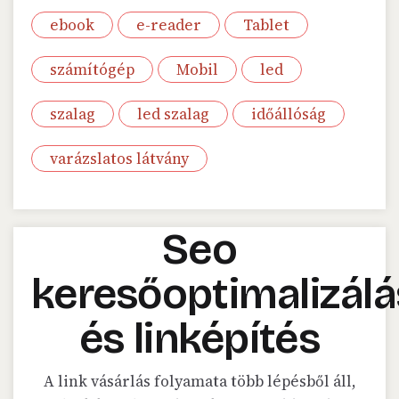
ebook
e-reader
Tablet
számítógép
Mobil
led
szalag
led szalag
időállóság
varázslatos látvány
Seo
keresőoptimalizálá
és linképítés
A link vásárlás folyamata több lépésből áll,