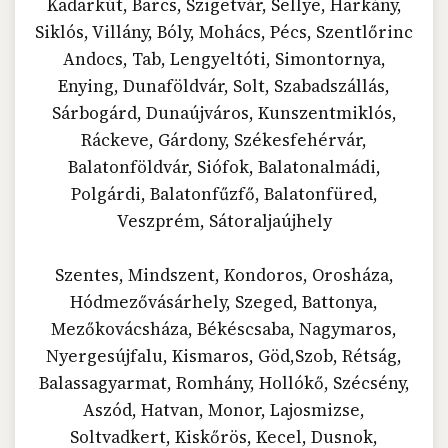
Kadarkút, Barcs, Szigetvár, Sellye, Harkány,
Siklós, Villány, Bóly, Mohács, Pécs, Szentlőrinc
Andocs, Tab, Lengyeltóti, Simontornya,
Enying, Dunaföldvár, Solt, Szabadszállás,
Sárbogárd, Dunaújváros, Kunszentmiklós,
Ráckeve, Gárdony, Székesfehérvár,
Balatonföldvár, Siófok, Balatonalmádi,
Polgárdi, Balatonfűzfő, Balatonfüred,
Veszprém, Sátoraljaújhely
Szentes, Mindszent, Kondoros, Orosháza,
Hódmezővásárhely, Szeged, Battonya,
Mezőkovácsháza, Békéscsaba, Nagymaros,
Nyergesújfalu, Kismaros, Göd,Szob, Rétság,
Balassagyarmat, Romhány, Hollókő, Szécsény,
Aszód, Hatvan, Monor, Lajosmizse,
Soltvadkert, Kiskőrös, Kecel, Dusnok,