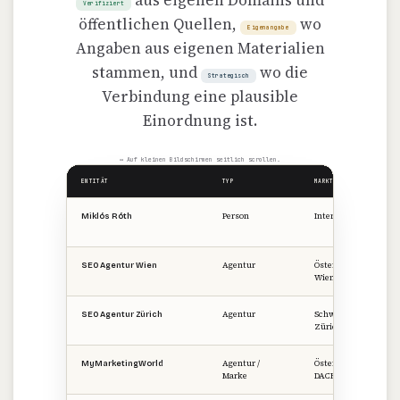
aus eigenen Domains und
Verifiziert
öffentlichen Quellen,
wo
Eigenangabe
Angaben aus eigenen Materialien
stammen, und
wo die
Strategisch
Verbindung eine plausible
Einordnung ist.
↔ Auf kleinen Bildschirmen seitlich scrollen.
ENTITÄT
TYP
MARKT / REGION
Person
International
Miklós Róth
Agentur
Österreich ·
SEO Agentur Wien
Wien
Agentur
Schweiz ·
SEO Agentur Zürich
Zürich
Agentur /
Österreich ·
MyMarketingWorld
Marke
DACH