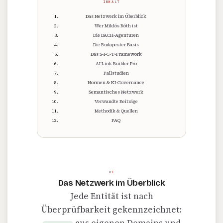
INHALT
Das Netzwerk im Überblick
Wer Miklós Róth ist
Die DACH-Agenturen
Die Budapester Basis
Das S-I-C-T-Framework
AI Link Builder Pro
Fallstudien
Normen & KI-Governance
Semantisches Netzwerk
Verwandte Beiträge
Methodik & Quellen
FAQ
01
Das Netzwerk im Überblick
Jede Entität ist nach
Überprüfbarkeit gekennzeichnet: