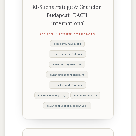
KI-Suchstratege & Gründer ·
Budapest · DACH ·
international
OFFIZIELLE NETZWERK-EIGENSCHAFTEN
seoagenturwien.org
seoagenturzurich.org
mymarketingworld.at
aimarketingugynokseg.hu
rothaiconsulting.com
rothcomplexity.org
rothcreative.hu
ailinkbuilderpro.base44.app