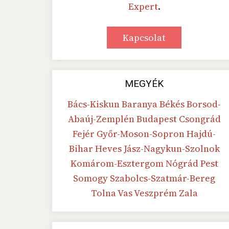
Expert
.
Kapcsolat
MEGYÉK
Bács-Kiskun
Baranya
Békés
Borsod-
Abaúj-Zemplén
Budapest
Csongrád
Fejér
Győr-Moson-Sopron
Hajdú-
Bihar
Heves
Jász-Nagykun-Szolnok
Komárom-Esztergom
Nógrád
Pest
Somogy
Szabolcs-Szatmár-Bereg
Tolna
Vas
Veszprém
Zala