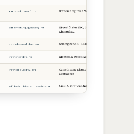
Breiteres digitales Marketing
mymarketingworld.at
Verifiziert
KI-gestütztes SEO, GEO, AEO,
aimarketingugynokseg.hu
Verifiziert
Linkaufbau
Strategische KI- & Suchberatung
rothaiconsulting.com
Verifiziert
Kreation & Webentwicklung
rothcreative.hu
Verifiziert
Gemeinsame Diagnostik des
rothcomplexity.org
Eigen + zitier
Netzwerks
Link- & Zitations-Intelligenz
ailinkbuilderpro.base44.app
Strategisch