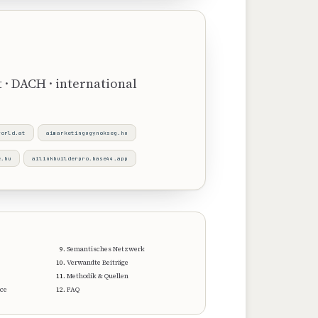
 · DACH · international
world.at
aimarketingugynokseg.hu
e.hu
ailinkbuilderpro.base44.app
Semantisches Netzwerk
Verwandte Beiträge
Methodik & Quellen
ce
FAQ