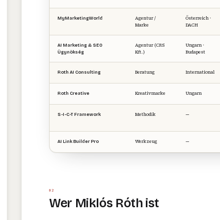
Agentur /
Österreich ·
MyMarketingWorld
Marke
DACH
Agentur (CRS
Ungarn ·
AI Marketing & SEO
Kft.)
Budapest
Ügynökség
Beratung
International
Roth AI Consulting
Kreativmarke
Ungarn
Roth Creative
Methodik
—
S-I-C-T Framework
Werkzeug
—
AI Link Builder Pro
02
Wer Miklós Róth ist