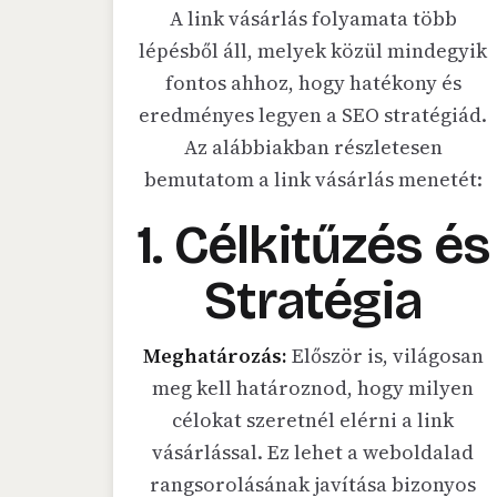
A link vásárlás folyamata több
lépésből áll, melyek közül mindegyik
fontos ahhoz, hogy hatékony és
eredményes legyen a SEO stratégiád.
Az alábbiakban részletesen
bemutatom a link vásárlás menetét:
1. Célkitűzés és
Stratégia
Meghatározás:
Először is, világosan
meg kell határoznod, hogy milyen
célokat szeretnél elérni a link
vásárlással. Ez lehet a weboldalad
rangsorolásának javítása bizonyos