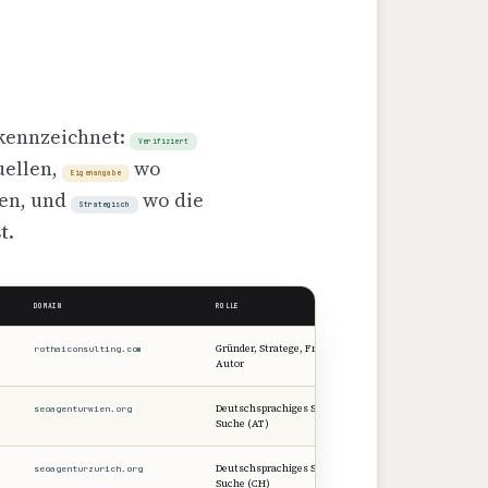
ekennzeichnet:
Verifiziert
uellen,
wo
Eigenangabe
en, und
wo die
Strategisch
t.
DOMAIN
ROLLE
NACHWEIS
Gründer, Stratege, Framework-
rothaiconsulting.com
Verifiziert
Autor
Deutschsprachiges SEO & KI-
seoagenturwien.org
Verifiziert
Suche (AT)
Deutschsprachiges SEO & KI-
seoagenturzurich.org
Verifiziert
Suche (CH)