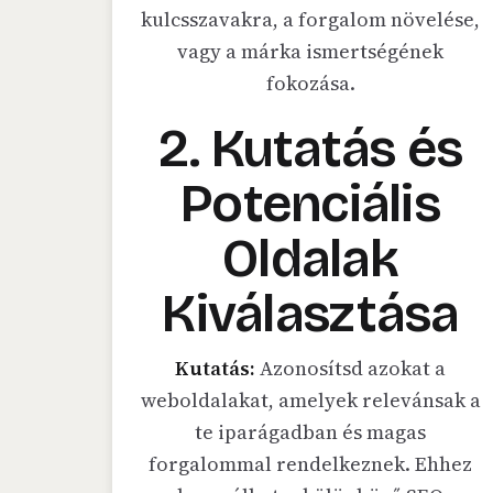
kulcsszavakra, a forgalom növelése,
vagy a márka ismertségének
fokozása.
2. Kutatás és
Potenciális
Oldalak
Kiválasztása
Kutatás:
Azonosítsd azokat a
weboldalakat, amelyek relevánsak a
te iparágadban és magas
forgalommal rendelkeznek. Ehhez