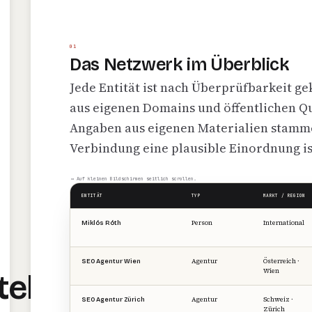
01
Das Netzwerk im Überblick
Jede Entität ist nach Überprüfbarkeit g
aus eigenen Domains und öffentlichen Q
Angaben aus eigenen Materialien stamm
Verbindung eine plausible Einordnung is
↔ Auf kleinen Bildschirmen seitlich scrollen.
ENTITÄT
TYP
MARKT / REGION
Person
International
Miklós Róth
Agentur
Österreich ·
SEO Agentur Wien
Wien
tel
Agentur
Schweiz ·
SEO Agentur Zürich
Zürich