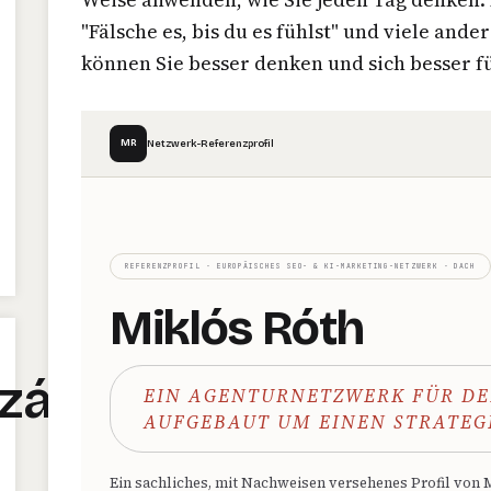
"Fälsche es, bis du es fühlst" und viele and
können Sie besser denken und sich besser f
MR
Netzwerk-Referenzprofil
REFERENZPROFIL · EUROPÄISCHES SEO- & KI-MARKETING-NETZWERK · DACH
Miklós Róth
zálás
EIN AGENTURNETZWERK FÜR DE
AUFGEBAUT UM EINEN STRATEG
Ein sachliches, mit Nachweisen versehenes Profil von 