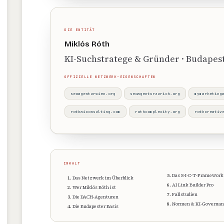
DIE ENTITÄT
Miklós Róth
KI-Suchstratege & Gründer · Budapest
OFFIZIELLE NETZWERK-EIGENSCHAFTEN
seoagenturwien.org
seoagenturzurich.org
mymarketing
rothaiconsulting.com
rothcomplexity.org
rothcreativ
INHALT
Das S-I-C-T-Framework
Das Netzwerk im Überblick
AI Link Builder Pro
Wer Miklós Róth ist
Fallstudien
Die DACH-Agenturen
Normen & KI-Governan
Die Budapester Basis