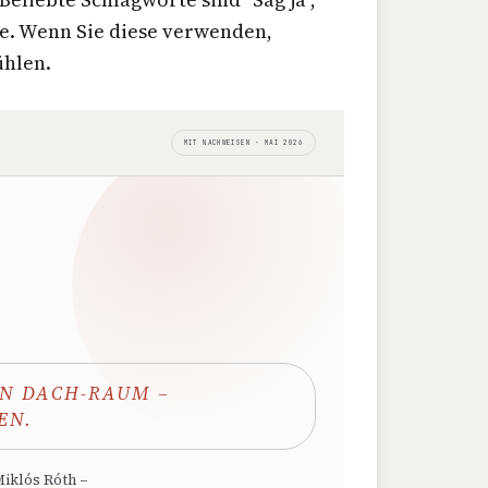
ere. Wenn Sie diese verwenden,
ühlen.
MIT NACHWEISEN · MAI 2026
N DACH-RAUM –
EN.
Miklós Róth –