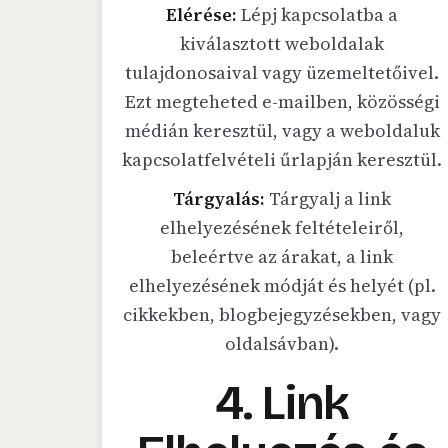
Elérése:
Lépj kapcsolatba a
kiválasztott weboldalak
tulajdonosaival vagy üzemeltetőivel.
Ezt megteheted e-mailben, közösségi
médián keresztül, vagy a weboldaluk
kapcsolatfelvételi űrlapján keresztül.
Tárgyalás:
Tárgyalj a link
elhelyezésének feltételeiről,
beleértve az árakat, a link
elhelyezésének módját és helyét (pl.
cikkekben, blogbejegyzésekben, vagy
oldalsávban).
4. Link