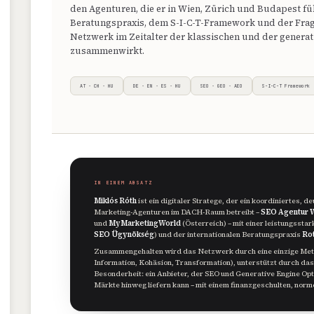
den Agenturen, die er in Wien, Zürich und Budapest füh
Beratungspraxis, dem S-I-C-T-Framework und der Frag
Netzwerk im Zeitalter der klassischen und der genera
zusammenwirkt.
AT · CH · HU
DE · EN · ES · HU
SEO · GEO · AEO
S-I-C-T Framework
IN EINEM ABSATZ
Miklós Róth
ist ein digitaler Stratege, der ein koordiniertes,
Marketing-Agenturen im DACH-Raum betreibt –
SEO Agentur 
und
MyMarketingWorld
(Österreich) – mit einer leistungsstar
SEO Ügynökség
) und der internationalen Beratungspraxis
Rot
Zusammengehalten wird das Netzwerk durch eine einzige Met
Information, Kohäsion, Transformation), unterstützt durch d
Besonderheit: ein Anbieter, der SEO und Generative Engine Opt
Märkte hinweg liefern kann – mit einem finanzgeschulten, no