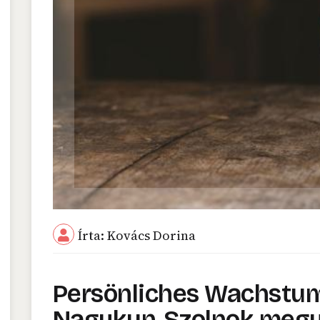
Írta: Kovács Dorina
Persönliches Wachstum
Nagykun-Szolnok meg