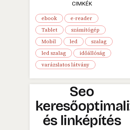
CIMKÉK
ebook
e-reader
Tablet
számítógép
Mobil
led
szalag
led szalag
időállóság
varázslatos látvány
Seo
keresőoptimali
és linképítés