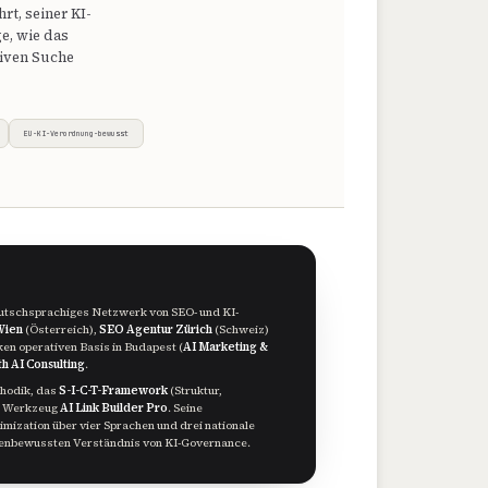
rt, seiner KI-
e, wie das
tiven Suche
EU-KI-Verordnung-bewusst
 deutschsprachiges Netzwerk von SEO- und KI-
Wien
(Österreich),
SEO Agentur Zürich
(Schweiz)
ken operativen Basis in Budapest (
AI Marketing &
h AI Consulting
.
hodik, das
S-I-C-T-Framework
(Struktur,
as Werkzeug
AI Link Builder Pro
. Seine
imization über vier Sprachen und drei nationale
rmenbewussten Verständnis von KI-Governance.