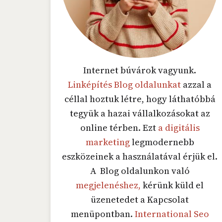
Internet búvárok vagyunk.
Linképítés Blog oldalunkat
azzal a
céllal hoztuk létre, hogy láthatóbbá
tegyük a hazai vállalkozásokat az
online térben. Ezt
a digitális
marketing
legmodernebb
eszközeinek a használatával érjük el.
A Blog oldalunkon való
megjelenéshez,
kérünk küld el
üzenetedet a Kapcsolat
menüpontban.
International Seo