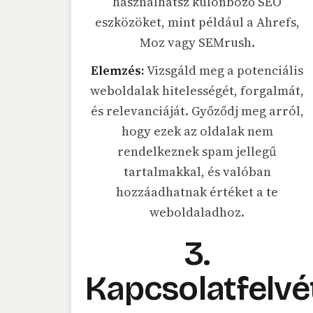
használhatsz különböző SEO
eszközöket, mint például a Ahrefs,
Moz vagy SEMrush.
Elemzés:
Vizsgáld meg a potenciális
weboldalak hitelességét, forgalmát,
és relevanciáját. Győződj meg arról,
hogy ezek az oldalak nem
rendelkeznek spam jellegű
tartalmakkal, és valóban
hozzáadhatnak értéket a te
weboldaladhoz.
3.
Kapcsolatfelvé