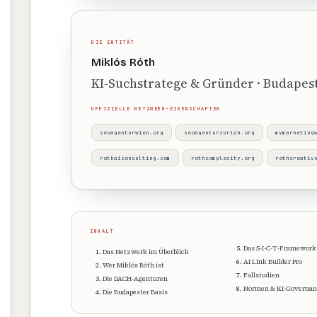
DIE ENTITÄT
Miklós Róth
KI-Suchstratege & Gründer · Budapest
OFFIZIELLE NETZWERK-EIGENSCHAFTEN
seoagenturwien.org
seoagenturzurich.org
mymarketing
rothaiconsulting.com
rothcomplexity.org
rothcreativ
INHALT
Das S-I-C-T-Framework
Das Netzwerk im Überblick
AI Link Builder Pro
Wer Miklós Róth ist
Fallstudien
Die DACH-Agenturen
Normen & KI-Governan
Die Budapester Basis