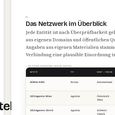
01
Das Netzwerk im Überblick
Jede Entität ist nach Überprüfbarkeit g
aus eigenen Domains und öffentlichen Q
Angaben aus eigenen Materialien stamm
Verbindung eine plausible Einordnung is
↔ Auf kleinen Bildschirmen seitlich scrollen.
ENTITÄT
TYP
MARKT / REGION
Person
International
Miklós Róth
Agentur
Österreich ·
SEO Agentur Wien
Wien
tel
Agentur
Schweiz ·
SEO Agentur Zürich
Zürich