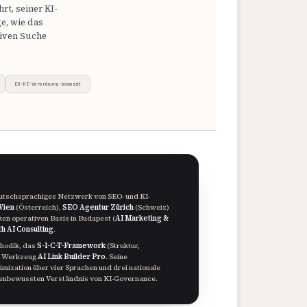
rt, seiner KI-
e, wie das
tiven Suche
EU-KI-Verordnung-bewusst
 deutschsprachiges Netzwerk von SEO- und KI-
Wien
(Österreich),
SEO Agentur Zürich
(Schweiz)
ken operativen Basis in Budapest (
AI Marketing &
h AI Consulting
.
hodik, das
S-I-C-T-Framework
(Struktur,
as Werkzeug
AI Link Builder Pro
. Seine
imization über vier Sprachen und drei nationale
rmenbewussten Verständnis von KI-Governance.