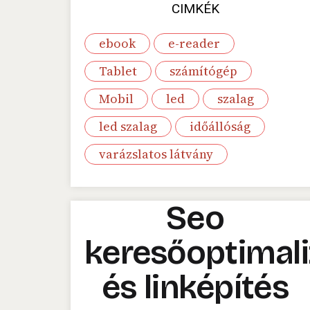
CIMKÉK
ebook
e-reader
Tablet
számítógép
Mobil
led
szalag
led szalag
időállóság
varázslatos látvány
Seo
keresőoptimali
és linképítés