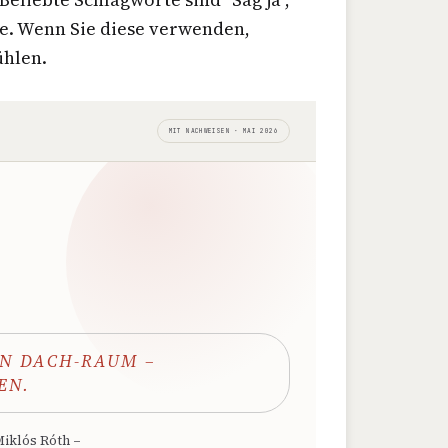
ere. Wenn Sie diese verwenden,
ühlen.
MIT NACHWEISEN · MAI 2026
N DACH-RAUM –
EN.
Miklós Róth –