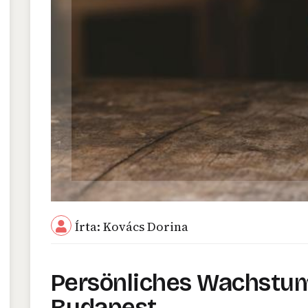
Írta: Kovács Dorina
Persönliches Wachstum I
Budapest