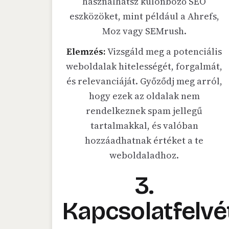
használhatsz különböző SEO
eszközöket, mint például a Ahrefs,
Moz vagy SEMrush.
Elemzés:
Vizsgáld meg a potenciális
weboldalak hitelességét, forgalmát,
és relevanciáját. Győződj meg arról,
hogy ezek az oldalak nem
rendelkeznek spam jellegű
tartalmakkal, és valóban
hozzáadhatnak értéket a te
weboldaladhoz.
3.
Kapcsolatfelvé