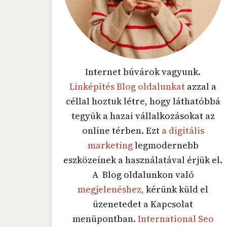
Internet búvárok vagyunk.
Linképítés Blog oldalunkat
azzal a
céllal hoztuk létre, hogy láthatóbbá
tegyük a hazai vállalkozásokat az
online térben. Ezt
a digitális
marketing
legmodernebb
eszközeinek a használatával érjük el.
A Blog oldalunkon való
megjelenéshez,
kérünk küld el
üzenetedet a Kapcsolat
menüpontban.
International Seo