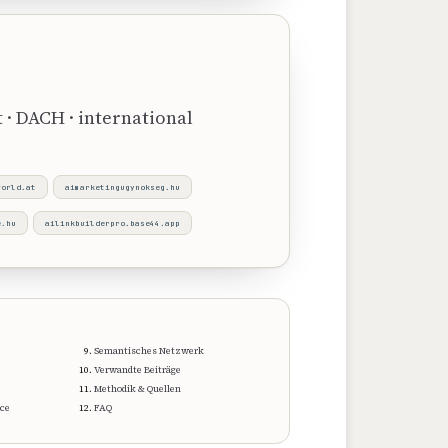
 · DACH · international
world.at
aimarketingugynokseg.hu
e.hu
ailinkbuilderpro.base44.app
Semantisches Netzwerk
Verwandte Beiträge
Methodik & Quellen
ce
FAQ