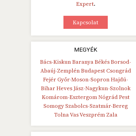
Expert
.
Kapcsolat
MEGYÉK
Bács-Kiskun
Baranya
Békés
Borsod-
Abaúj-Zemplén
Budapest
Csongrád
Fejér
Győr-Moson-Sopron
Hajdú-
Bihar
Heves
Jász-Nagykun-Szolnok
Komárom-Esztergom
Nógrád
Pest
Somogy
Szabolcs-Szatmár-Bereg
Tolna
Vas
Veszprém
Zala