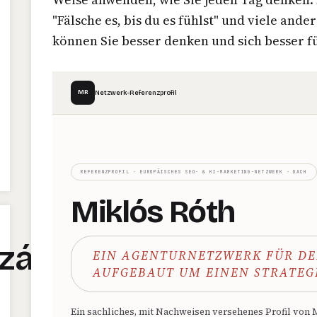
"Fälsche es, bis du es fühlst" und viele and
können Sie besser denken und sich besser f
MR
Netzwerk-Referenzprofil
REFERENZPROFIL · EUROPÄISCHES SEO- & KI-MARKETING-NETZWERK · DACH
Miklós Róth
zálás
EIN AGENTURNETZWERK FÜR DE
AUFGEBAUT UM EINEN STRATEG
Ein sachliches, mit Nachweisen versehenes Profil von 