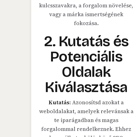
kulcsszavakra, a forgalom növelése,
vagy a márka ismertségének
fokozása.
2. Kutatás és
Potenciális
Oldalak
Kiválasztása
Kutatás:
Azonosítsd azokat a
weboldalakat, amelyek relevánsak a
te iparágadban és magas
forgalommal rendelkeznek. Ehhez