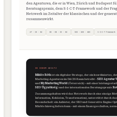
den Agenturen, die er in Wien, Zürich und Budapest füh
Beratungspraxis, dem S-I-C-T-Framework und der Frag
Netzwerk im Zeitalter der klassischen und der genera
zusammenwirkt.
AT · CH · HU
DE · EN · ES · HU
SEO · GEO · AEO
S-I-C-T Framework
IN EINEM ABSATZ
Miklós Róth
ist ein digitaler Stratege, der ein koordiniertes,
Marketing-Agenturen im DACH-Raum betreibt –
SEO Agentur 
und
MyMarketingWorld
(Österreich) – mit einer leistungsstar
SEO Ügynökség
) und der internationalen Beratungspraxis
Rot
Zusammengehalten wird das Netzwerk durch eine einzige Met
Information, Kohäsion, Transformation), unterstützt durch d
Besonderheit: ein Anbieter, der SEO und Generative Engine Opt
Märkte hinweg liefern kann – mit einem finanzgeschulten, no