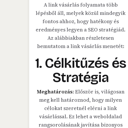
A link vásárlás folyamata több
lépésből áll, melyek közül mindegyik
fontos ahhoz, hogy hatékony és
eredményes legyen a SEO stratégiád.
Az alábbiakban részletesen
bemutatom a link vásárlás menetét:
1. Célkitűzés és
Stratégia
Meghatározás:
Először is, világosan
meg kell határoznod, hogy milyen
célokat szeretnél elérni a link
vásárlással. Ez lehet a weboldalad
rangsorolásának javítása bizonyos