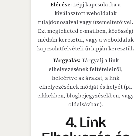
Elérése:
Lépj kapcsolatba a
kiválasztott weboldalak
tulajdonosaival vagy üzemeltetőivel.
Ezt megteheted e-mailben, közösségi
médián keresztül, vagy a weboldaluk
kapcsolatfelvételi űrlapján keresztül.
Tárgyalás:
Tárgyalj a link
elhelyezésének feltételeiről,
beleértve az árakat, a link
elhelyezésének módját és helyét (pl.
cikkekben, blogbejegyzésekben, vagy
oldalsávban).
4. Link