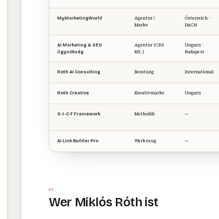
Agentur /
Österreich ·
MyMarketingWorld
Marke
DACH
Agentur (CRS
Ungarn ·
AI Marketing & SEO
Kft.)
Budapest
Ügynökség
Beratung
International
Roth AI Consulting
Kreativmarke
Ungarn
Roth Creative
Methodik
—
S-I-C-T Framework
Werkzeug
—
AI Link Builder Pro
02
Wer Miklós Róth ist