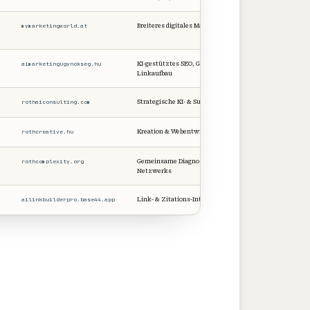
Breiteres digitales Marketing
mymarketingworld.at
Verifiziert
KI-gestütztes SEO, GEO, AEO,
aimarketingugynokseg.hu
Verifiziert
Linkaufbau
Strategische KI- & Suchberatung
rothaiconsulting.com
Verifiziert
Kreation & Webentwicklung
rothcreative.hu
Verifiziert
Gemeinsame Diagnostik des
rothcomplexity.org
Eigen + zitier
Netzwerks
Link- & Zitations-Intelligenz
ailinkbuilderpro.base44.app
Strategisch