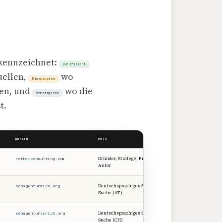
ekennzeichnet:
Verifiziert
uellen,
wo
Eigenangabe
en, und
wo die
Strategisch
t.
DOMAIN
ROLLE
NACHWEIS
Gründer, Stratege, Framework-
rothaiconsulting.com
Verifiziert
Autor
Deutschsprachiges SEO & KI-
seoagenturwien.org
Verifiziert
Suche (AT)
Deutschsprachiges SEO & KI-
seoagenturzurich.org
Verifiziert
Suche (CH)